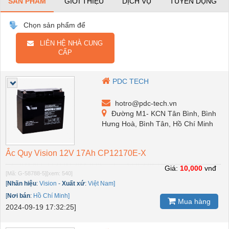
SẢN PHẨM
GIỚI THIỆU
DỊCH VỤ
TUYỂN DỤNG
Chọn sản phẩm để
LIÊN HỆ NHÀ CUNG
CẤP
PDC TECH
hotro@pdc-tech.vn
Đường M1- KCN Tân Bình, Bình
Hưng Hoà, Bình Tân, Hồ Chí Minh
Ắc Quy Vision 12V 17Ah CP12170E-X
Giá:
10,000
vnđ
[Mã: G-58788-5]
[xem: 540]
[
Nhãn hiệu
:
Vision
-
Xuất xứ
:
Việt Nam]
[
Nơi bán
:
Hồ Chí Minh]
Mua hàng
2024-09-19 17:32:25]