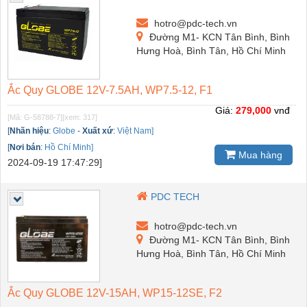
hotro@pdc-tech.vn
Đường M1- KCN Tân Bình, Bình
Hưng Hoà, Bình Tân, Hồ Chí Minh
Ắc Quy GLOBE 12V-7.5AH, WP7.5-12, F1
Giá:
279,000
vnđ
[Mã: G-58788-7]
[xem: 317]
[
Nhãn hiệu
:
Globe
-
Xuất xứ
:
Việt Nam]
[
Nơi bán
:
Hồ Chí Minh]
Mua hàng
2024-09-19 17:47:29]
PDC TECH
hotro@pdc-tech.vn
Đường M1- KCN Tân Bình, Bình
Hưng Hoà, Bình Tân, Hồ Chí Minh
Ắc Quy GLOBE 12V-15AH, WP15-12SE, F2