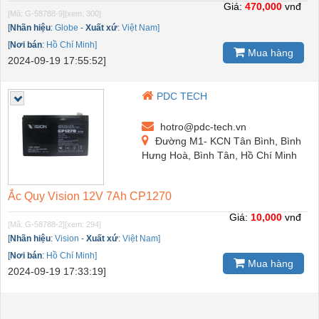
Giá:
470,000
vnđ
[Mã: G-58788-9]
[xem: 300]
[
Nhãn hiệu
:
Globe
-
Xuất xứ
:
Việt Nam]
[
Nơi bán
:
Hồ Chí Minh]
Mua hàng
2024-09-19 17:55:52]
PDC TECH
hotro@pdc-tech.vn
Đường M1- KCN Tân Bình, Bình
Hưng Hoà, Bình Tân, Hồ Chí Minh
Ắc Quy Vision 12V 7Ah CP1270
Giá:
10,000
vnđ
[Mã: G-58788-2]
[xem: 294]
[
Nhãn hiệu
:
Vision
-
Xuất xứ
:
Việt Nam]
[
Nơi bán
:
Hồ Chí Minh]
Mua hàng
2024-09-19 17:33:19]