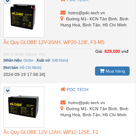
hotro@pdc-tech.vn
Đường M1- KCN Tân Bình, Bình
Hưng Hoà, Bình Tân, Hồ Chí Minh
Ắc Quy GLOBE 12V-20AH, WP20-12IE, F3-M5
Giá:
829,000
vnđ
[Mã: G-58788-10]
[xem: 331]
[
Nhãn hiệu
:
Globe
-
Xuất xứ
:
Việt Nam]
[
Nơi bán
:
Hồ Chí Minh]
Mua hàng
2024-09-19 17:58:34]
PDC TECH
hotro@pdc-tech.vn
Đường M1- KCN Tân Bình, Bình
Hưng Hoà, Bình Tân, Hồ Chí Minh
Ắc Quy GLOBE 12V-12AH, WP12-12SE, F2