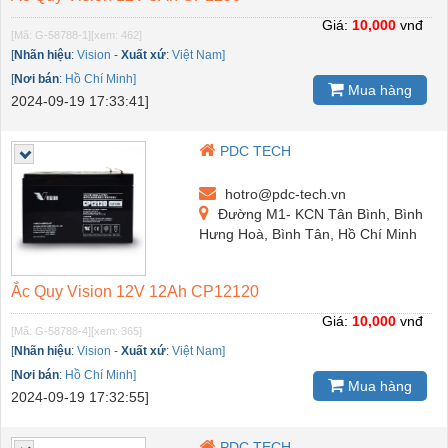
Giá:
10,000
vnđ
[Mã: G-58788-1]
[xem: 462]
[
Nhãn hiệu
:
Vision
-
Xuất xứ
:
Việt Nam]
[
Nơi bán
:
Hồ Chí Minh]
Mua hàng
2024-09-19 17:33:41]
PDC TECH
hotro@pdc-tech.vn
Đường M1- KCN Tân Bình, Bình
Hưng Hoà, Bình Tân, Hồ Chí Minh
Ắc Quy Vision 12V 12Ah CP12120
Giá:
10,000
vnđ
[Mã: G-58788-4]
[xem: 365]
[
Nhãn hiệu
:
Vision
-
Xuất xứ
:
Việt Nam]
[
Nơi bán
:
Hồ Chí Minh]
Mua hàng
2024-09-19 17:32:55]
PDC TECH