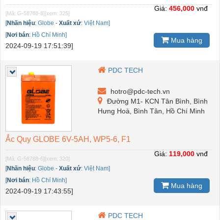
Giá:
456,000
vnđ
[Mã: G-58788-8]
[xem: 325]
[
Nhãn hiệu
:
Globe
-
Xuất xứ
:
Việt Nam]
[
Nơi bán
:
Hồ Chí Minh]
Mua hàng
2024-09-19 17:51:39]
PDC TECH
hotro@pdc-tech.vn
Đường M1- KCN Tân Bình, Bình
Hưng Hoà, Bình Tân, Hồ Chí Minh
Ắc Quy GLOBE 6V-5AH, WP5-6, F1
Giá:
119,000
vnđ
[Mã: G-58788-6]
[xem: 320]
[
Nhãn hiệu
:
Globe
-
Xuất xứ
:
Việt Nam]
[
Nơi bán
:
Hồ Chí Minh]
Mua hàng
2024-09-19 17:43:55]
PDC TECH