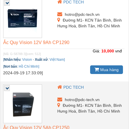
PDC TECH
hotro@pdc-tech.vn
Đường M1- KCN Tân Bình, Bình
Hưng Hoà, Bình Tân, Hồ Chí Minh
Ắc Quy Vision 12V 9Ah CP1290
Giá:
10,000
vnđ
[Mã: G-58788-3]
[xem: 512]
[
Nhãn hiệu
:
Vision
-
Xuất xứ
:
Việt Nam]
[
Nơi bán
:
Hồ Chí Minh]
Mua hàng
2024-09-19 17:33:09]
PDC TECH
hotro@pdc-tech.vn
Đường M1- KCN Tân Bình, Bình
Hưng Hoà, Bình Tân, Hồ Chí Minh
Ắc Quy Vision 12V 5Ah CP1250