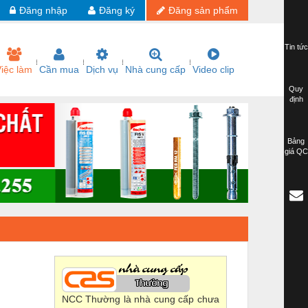
Đăng nhập
Đăng ký
Đăng sản phẩm
Tin tức
iệc làm
Cần mua
Dịch vụ
Nhà cung cấp
Video clip
Quy
định
Bảng
giá QC
NCC Thường là nhà cung cấp chưa