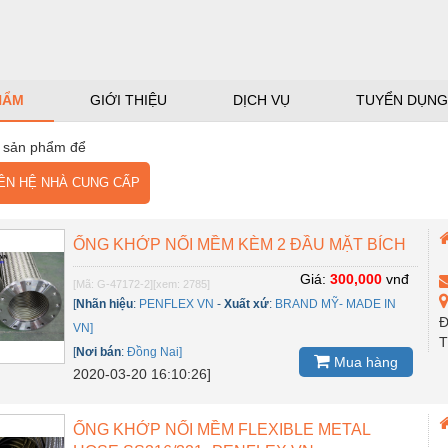
HẨM
GIỚI THIỆU
DỊCH VỤ
TUYỂN DỤNG
 sản phẩm để
N HỆ NHÀ CUNG CẤP
ỐNG KHỚP NỐI MỀM KÈM 2 ĐẦU MẶT BÍCH
Giá:
300,000
vnđ
[Mã: G-47172-2]
[xem: 2785]
[
Nhãn hiệu
:
PENFLEX VN
-
Xuất xứ
:
BRAND MỸ- MADE IN
Đ
VN]
T
[
Nơi bán
:
Đồng Nai]
Mua hàng
2020-03-20 16:10:26]
ỐNG KHỚP NỐI MỀM FLEXIBLE METAL