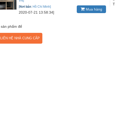
VN]
T
[
Nơi bán
:
Hồ Chí Minh]
Mua hàng
2020-07-21 13:58:34]
 sản phẩm để
IÊN HỆ NHÀ CUNG CẤP