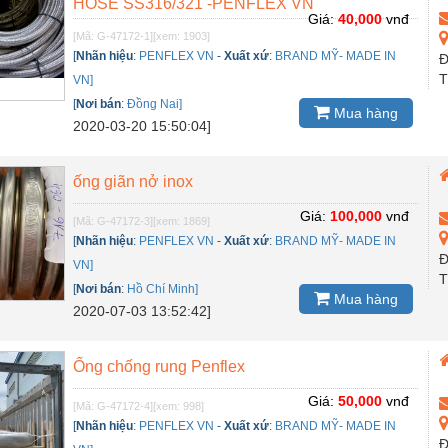
HOSE SS316/321 -PENFLEX VN
Giá:
40,000
vnđ
[Mã: G-47172-1]
[xem: 1903]
[
Nhãn hiệu
:
PENFLEX VN
-
Xuất xứ
:
BRAND MỸ- MADE IN
Đ
T
VN]
[
Nơi bán
:
Đồng Nai]
Mua hàng
2020-03-20 15:50:04]
ống giãn nở inox
Giá:
100,000
vnđ
[Mã: G-47172-3]
[xem: 1869]
[
Nhãn hiệu
:
PENFLEX VN
-
Xuất xứ
:
BRAND MỸ- MADE IN
Đ
VN]
T
[
Nơi bán
:
Hồ Chí Minh]
Mua hàng
2020-07-03 13:52:42]
Ống chống rung Penflex
Giá:
50,000
vnđ
[Mã: G-47172-4]
[xem: 998]
[
Nhãn hiệu
:
PENFLEX VN
-
Xuất xứ
:
BRAND MỸ- MADE IN
Đ