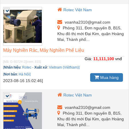
Rotec Việt Nam
voanha2310@gmail.com
Phòng 311, Đơn nguyên B, B15,
Khu đô thị mới Đại Kim, quận Hoàng
Mai, Thành phố...
Máy Nghiền Rác, Máy Nghiền Phế Liệu
Giá:
11,111,100
vnđ
[Mã: G-60724-2]
[xem: 815]
[
Nhãn hiệu
:
Rotec
-
Xuất xứ
:
Vietnam (ViệtNam)]
[
Nơi bán
:
Hà Nội]
Mua hàng
2023-08-16 15:02:46]
Rotec Việt Nam
voanha2310@gmail.com
Phòng 311, Đơn nguyên B, B15,
Khu đô thị mới Đại Kim, quận Hoàng
Mai, Thành phố...