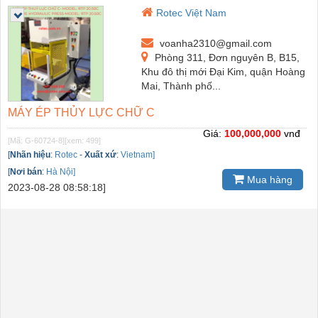
Rotec Việt Nam
voanha2310@gmail.com
Phòng 311, Đơn nguyên B, B15,
Khu đô thị mới Đại Kim, quận Hoàng
Mai, Thành phố...
MÁY ÉP THỦY LỰC CHỮ C
Giá:
100,000,000
vnđ
[Mã: G-60724-8]
[xem: 499]
[
Nhãn hiệu
:
Rotec
-
Xuất xứ
:
Vietnam]
[
Nơi bán
:
Hà Nội]
Mua hàng
2023-08-28 08:58:18]