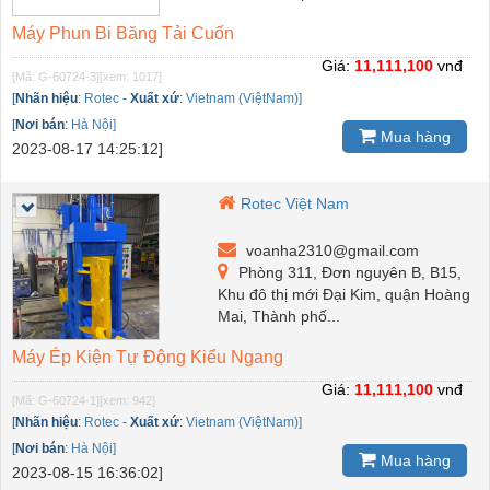
Máy Phun Bi Băng Tải Cuốn
Giá:
11,111,100
vnđ
[Mã: G-60724-3]
[xem: 1017]
[
Nhãn hiệu
:
Rotec
-
Xuất xứ
:
Vietnam (ViệtNam)]
[
Nơi bán
:
Hà Nội]
Mua hàng
2023-08-17 14:25:12]
Rotec Việt Nam
voanha2310@gmail.com
Phòng 311, Đơn nguyên B, B15,
Khu đô thị mới Đại Kim, quận Hoàng
Mai, Thành phố...
Máy Ép Kiện Tự Động Kiểu Ngang
Giá:
11,111,100
vnđ
[Mã: G-60724-1]
[xem: 942]
[
Nhãn hiệu
:
Rotec
-
Xuất xứ
:
Vietnam (ViệtNam)]
[
Nơi bán
:
Hà Nội]
Mua hàng
2023-08-15 16:36:02]