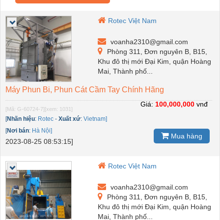
Rotec Việt Nam
voanha2310@gmail.com
Phòng 311, Đơn nguyên B, B15,
Khu đô thị mới Đại Kim, quận Hoàng
Mai, Thành phố...
Máy Phun Bi, Phun Cát Cầm Tay Chính Hãng
Giá:
100,000,000
vnđ
[Mã: G-60724-7]
[xem: 1031]
[
Nhãn hiệu
:
Rotec
-
Xuất xứ
:
Vietnam]
[
Nơi bán
:
Hà Nội]
Mua hàng
2023-08-25 08:53:15]
Rotec Việt Nam
voanha2310@gmail.com
Phòng 311, Đơn nguyên B, B15,
Khu đô thị mới Đại Kim, quận Hoàng
Mai, Thành phố...