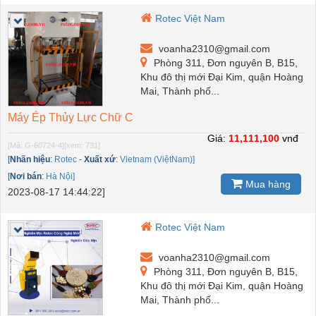
Rotec Việt Nam
voanha2310@gmail.com
Phòng 311, Đơn nguyên B, B15,
Khu đô thị mới Đại Kim, quận Hoàng
Mai, Thành phố...
Máy Ép Thủy Lực Chữ C
Giá:
11,111,100
vnđ
[Mã: G-60724-4]
[xem: 731]
[
Nhãn hiệu
:
Rotec
-
Xuất xứ
:
Vietnam (ViệtNam)]
[
Nơi bán
:
Hà Nội]
Mua hàng
2023-08-17 14:44:22]
Rotec Việt Nam
voanha2310@gmail.com
Phòng 311, Đơn nguyên B, B15,
Khu đô thị mới Đại Kim, quận Hoàng
Mai, Thành phố...