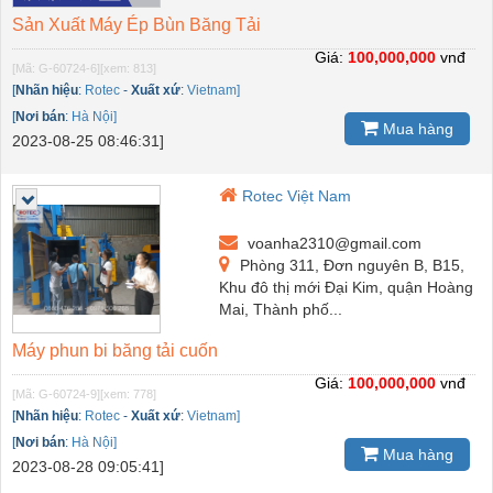
Sản Xuất Máy Ép Bùn Băng Tải
Giá:
100,000,000
vnđ
[Mã: G-60724-6]
[xem: 813]
[
Nhãn hiệu
:
Rotec
-
Xuất xứ
:
Vietnam]
[
Nơi bán
:
Hà Nội]
Mua hàng
2023-08-25 08:46:31]
Rotec Việt Nam
voanha2310@gmail.com
Phòng 311, Đơn nguyên B, B15,
Khu đô thị mới Đại Kim, quận Hoàng
Mai, Thành phố...
Máy phun bi băng tải cuốn
Giá:
100,000,000
vnđ
[Mã: G-60724-9]
[xem: 778]
[
Nhãn hiệu
:
Rotec
-
Xuất xứ
:
Vietnam]
[
Nơi bán
:
Hà Nội]
Mua hàng
2023-08-28 09:05:41]