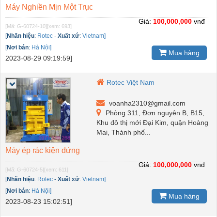
Máy Nghiền Mịn Một Trục
Giá:
100,000,000
vnđ
[Mã: G-60724-10]
[xem: 693]
[
Nhãn hiệu
:
Rotec
-
Xuất xứ
:
Vietnam]
[
Nơi bán
:
Hà Nội]
Mua hàng
2023-08-29 09:19:59]
Rotec Việt Nam
voanha2310@gmail.com
Phòng 311, Đơn nguyên B, B15,
Khu đô thị mới Đại Kim, quận Hoàng
Mai, Thành phố...
Máy ép rác kiện đứng
Giá:
100,000,000
vnđ
[Mã: G-60724-5]
[xem: 611]
[
Nhãn hiệu
:
Rotec
-
Xuất xứ
:
Vietnam]
[
Nơi bán
:
Hà Nội]
Mua hàng
2023-08-23 15:02:51]