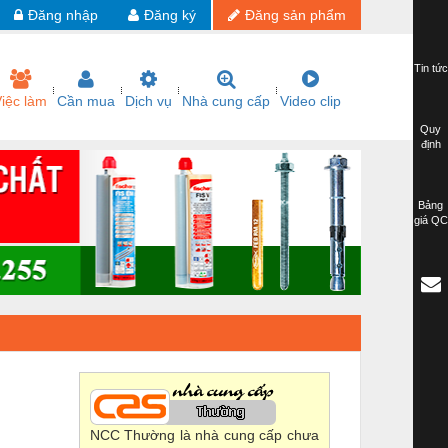
Đăng nhập
Đăng ký
Đăng sản phẩm
Tin tức
iệc làm
Cần mua
Dịch vụ
Nhà cung cấp
Video clip
Quy
định
Bảng
giá QC
NCC Thường là nhà cung cấp chưa