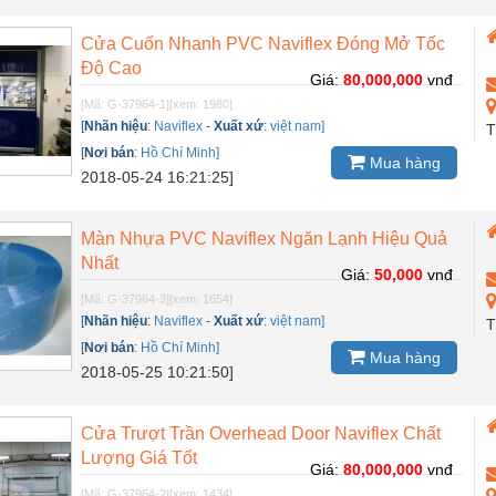
Cửa Cuốn Nhanh PVC Naviflex Đóng Mở Tốc
Độ Cao
Giá:
80,000,000
vnđ
[Mã: G-37964-1]
[xem: 1980]
[
Nhãn hiệu
:
Naviflex
-
Xuất xứ
:
việt nam]
T
[
Nơi bán
:
Hồ Chí Minh]
Mua hàng
2018-05-24 16:21:25]
Màn Nhựa PVC Naviflex Ngăn Lạnh Hiệu Quả
Nhất
Giá:
50,000
vnđ
[Mã: G-37964-3]
[xem: 1654]
[
Nhãn hiệu
:
Naviflex
-
Xuất xứ
:
việt nam]
T
[
Nơi bán
:
Hồ Chí Minh]
Mua hàng
2018-05-25 10:21:50]
Cửa Trượt Trần Overhead Door Naviflex Chất
Lượng Giá Tốt
Giá:
80,000,000
vnđ
[Mã: G-37964-2]
[xem: 1434]