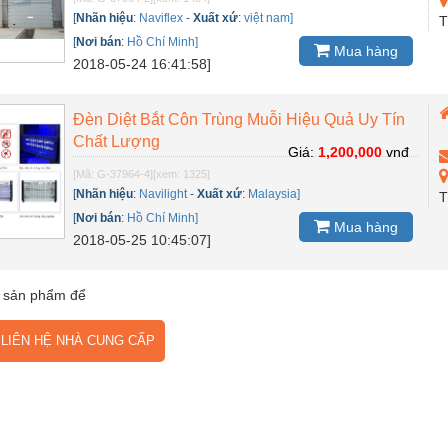
[
Nhãn hiệu
:
Naviflex
-
Xuất xứ
:
việt nam]
T
[
Nơi bán
:
Hồ Chí Minh]
Mua hàng
2018-05-24 16:41:58]
Đèn Diệt Bắt Côn Trùng Muỗi Hiệu Quả Uy Tín
Chất Lượng
Giá:
1,200,000
vnđ
[Mã: G-37964-4]
[xem: 1325]
[
Nhãn hiệu
:
Navilight
-
Xuất xứ
:
Malaysia]
T
[
Nơi bán
:
Hồ Chí Minh]
Mua hàng
2018-05-25 10:45:07]
 sản phẩm để
IÊN HỆ NHÀ CUNG CẤP