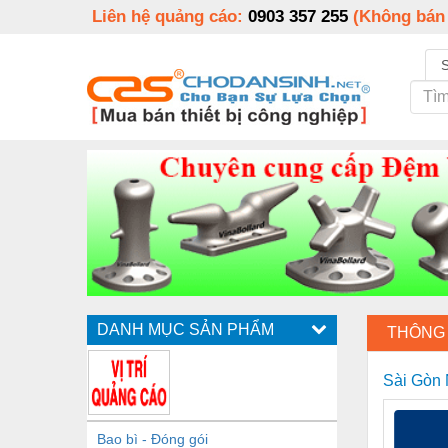
Liên hệ quảng cáo:
0903 357 255
(Không bán
DANH MỤC SẢN PHẨM
THÔNG 
Sài Gòn
Bao bì - Đóng gói