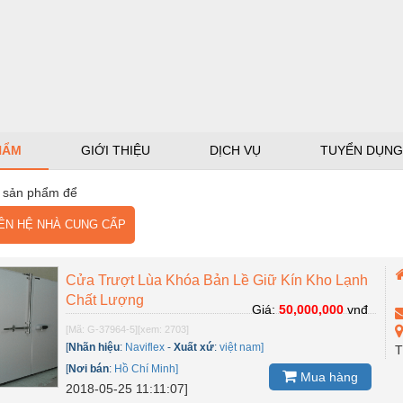
HẨM
GIỚI THIỆU
DỊCH VỤ
TUYỂN DỤNG
 sản phẩm để
N HỆ NHÀ CUNG CẤP
Cửa Trượt Lùa Khóa Bản Lề Giữ Kín Kho Lạnh
Chất Lượng
Giá:
50,000,000
vnđ
[Mã: G-37964-5]
[xem: 2703]
[
Nhãn hiệu
:
Naviflex
-
Xuất xứ
:
việt nam]
T
[
Nơi bán
:
Hồ Chí Minh]
Mua hàng
2018-05-25 11:11:07]