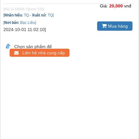
Giá:
20,000
vnđ
[Mã: G-64584-7]
[xem: 533]
[
Nhãn hiệu
:
TQ
-
Xuất xứ
:
TQ]
[
Nơi bán
:
Bạc Liêu]
Mua hàng
2024-10-01 11:02:10]
Chọn sản phẩm để
Liên hệ nhà cung cấp