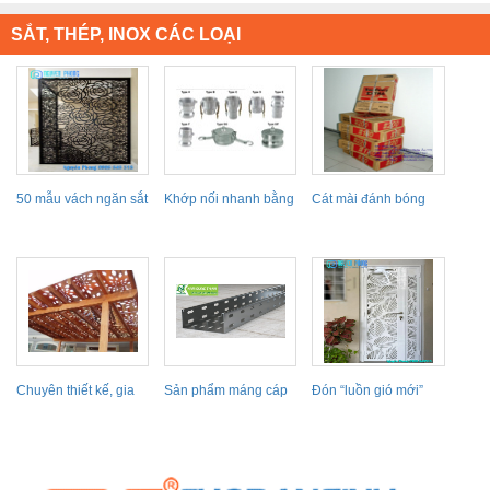
SẮT, THÉP, INOX CÁC LOẠI
50 mẫu vách ngăn sắt
Khớp nối nhanh bằng
Cát mài đánh bóng
cắt hoa văn CNC
thép không gỉ
kim loại TOSA-Nhật...
hoa...
Chuyên thiết kế, gia
Sản phẩm máng cáp
Đón “luồn gió mới”
công thi công mái...
đục lỗ mang lại...
với 30 mẫu...