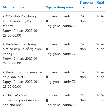
Thương
Xuất
Nhu cầu mua
Người đăng mua
hiệu
xứ
Cửa kính lùa phòng
nguyen duc anh
Việt
Toàn
tắm 1 cánh hay 2 cánh
Nam
quốc
tốt hơn?
nguyenducanh470
Ngày hết hạn: 2027-06-
27 00:00:00
Kính bếp màu trắng
nguyen duc anh
Việt
Toàn
sữa có đẹp và dễ vệ sinh
Nam
quốc
không?
nguyenducanh470
Ngày hết hạn: 2027-06-
27 00:00:00
Kính cường lực màu trà
nguyen duc anh
Việt
Toàn
có gì đặc biệt?
Nam
quốc
Ngày hết hạn: 2027-06-
nguyenducanh470
27 00:00:00
Thiết kế cửa kính
nguyen duc anh
Việt
Toàn
cường lực phụ kiện vàng
Nam
quốc
cho nhà phố
nguyenducanh470