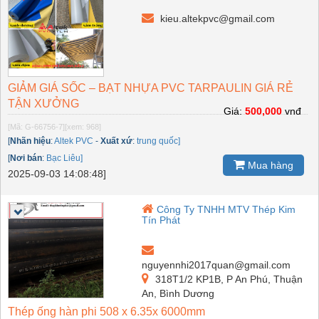
kieu.altekpvc@gmail.com
GIẢM GIÁ SỐC – BẠT NHỰA PVC TARPAULIN GIÁ RẺ
TẬN XƯỞNG
Giá:
500,000
vnđ
[Mã: G-66756-7]
[xem: 968]
[
Nhãn hiệu
:
Altek PVC
-
Xuất xứ
:
trung quốc]
[
Nơi bán
:
Bạc Liêu]
Mua hàng
2025-09-03 14:08:48]
Công Ty TNHH MTV Thép Kim
Tín Phát
nguyennhi2017quan@gmail.com
318T1/2 KP1B, P An Phú, Thuận
An, Bình Dương
Thép ống hàn phi 508 x 6.35x 6000mm