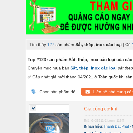
Dây chuyền sản xuất
Dệt may - Thiết bị
Dầu mỡ công nghiệp
Dịch vụ - Thi công
Tìm thấy
127
sản phẩm
Sắt, thép, inox các loại
| Có
Điện công nghiệp
Điện gia dụng
Top #123 sản phẩm Sắt, thép, inox các loại của các
Chuyên mục mua bán
Sắt, thép, inox các loại
sắt thép
Điện Lạnh
✅ Cập nhật giá mới tháng 04/2021 ở Toàn quốc khi sản 
Đóng tàu Thiết bị
Đúc chính xác Thiết bị
Chọn sản phẩm để
Liên hệ nhà cung cấ
Dụng cụ cầm tay
Gia công cơ khí
Dụng cụ cắt gọt
[Mã: G-35211-1]
[xem: 1134]
Dụng cụ điện
[
Nhãn hiệu
:
Thành Đạt Phát
-