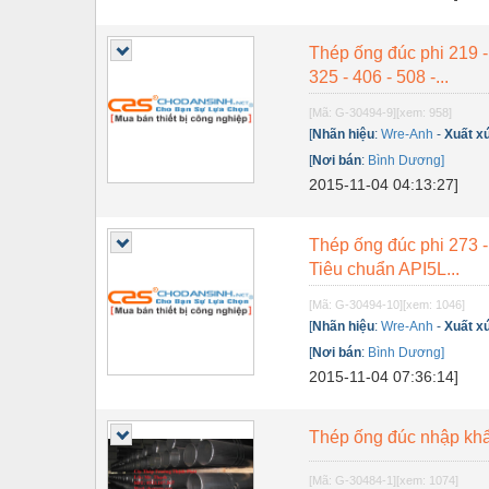
Thiết bị điện
Thiết bị giáo dục
Thép ống đúc phi 219 - p
325 - 406 - 508 -...
Thiết bị khác
[Mã: G-30494-9]
[xem: 958]
Thiết bị làm sạch
[
Nhãn hiệu
:
Wre-Anh
-
Xuất x
[
Nơi bán
:
Bình Dương]
Thiết bị sơn - Sơn
2015-11-04 04:13:27]
Thiết bị nhà bếp
Thiết bị nhiệt
Thép ống đúc phi 273 - 1
Tiêu chuẩn API5L...
Thiêt bị PCCC
[Mã: G-30494-10]
[xem: 1046]
Thiết bị truyền động
[
Nhãn hiệu
:
Wre-Anh
-
Xuất x
[
Nơi bán
:
Bình Dương]
Thiết bị văn phòng
2015-11-04 07:36:14]
Thiết bị viễn thông
Thép ống đúc nhập khẩu
Thủy lực-Thiết bị
Thủy sản - Trang thiết bị
[Mã: G-30484-1]
[xem: 1074]