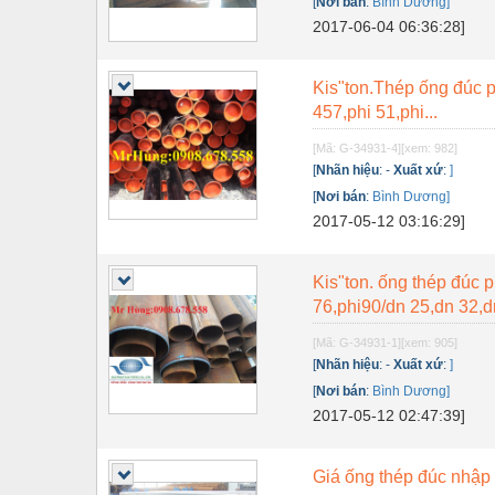
Dụng cụ đo
[
Nơi bán
:
Bình Dương]
2017-06-04 06:36:28]
Gỗ - Trang thiết bị
Hàn cắt - Thiết bị
Kis"ton.Thép ống đúc p
457,phi 51,phi...
Hóa chất-Trang thiết bị
[Mã: G-34931-4]
[xem: 982]
Kệ công nghiệp
[
Nhãn hiệu
:
-
Xuất xứ
:
]
[
Nơi bán
:
Bình Dương]
Khí nén - Thiết bị
2017-05-12 03:16:29]
Khuôn mẫu - Phụ tùng
Lọc công nghiệp
Kis"ton. ống thép đúc p
76,phi90/dn 25,dn 32,dn
Máy công cụ - Phụ tùng
[Mã: G-34931-1]
[xem: 905]
Mỏ - Trang thiết bị
[
Nhãn hiệu
:
-
Xuất xứ
:
]
[
Nơi bán
:
Bình Dương]
Mô tơ - Hộp số
2017-05-12 02:47:39]
Môi trường - Thiết bị
Giá ống thép đúc nhập
Nâng hạ - Trang thiết bị