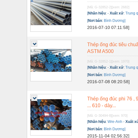
Nội - Ngoại thất - văn phòng
[Mã: G-32852-2]
[xem: 2682]
[
Nhãn hiệu
:
-
Xuất xứ
:
Trung q
Nồi hơi - Trang thiết bị
[
Nơi bán
:
Bình Dương]
2016-07-10 07:11:58]
Nông nghiệp - Thiết bị
Nước-Vật tư thiết bị
Thép ống đúc tiêu chu
ASTM A500
Phốt cơ khí
[Mã: G-32852-1]
[xem: 1970]
Sắt, thép, inox các loại
[
Nhãn hiệu
:
-
Xuất xứ
:
Trung q
Thí nghiệm-Trang thiết bị
[
Nơi bán
:
Bình Dương]
2016-07-08 08:20:58]
Thiết bị chiếu sáng
Thiết bị chống sét
Thép ống đúc phi 76 , 90
... 610 - dày...
Thiết bị an ninh
[Mã: G-30494-8]
[xem: 970]
Thiết bị công nghiệp
[
Nhãn hiệu
:
Wre-Anh
-
Xuất x
Thiết bị công trình
[
Nơi bán
:
Bình Dương]
2015-11-04 02:56:32]