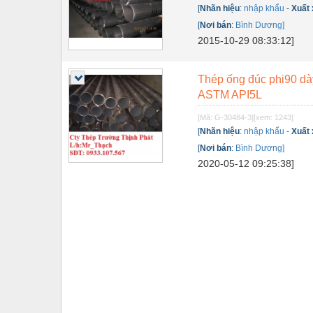
[
Nhãn hiệu
:
nhập khẩu
-
Xuất
Tự động hoá
[
Nơi bán
:
Bình Dương]
2015-10-29 08:33:12]
Van - Co các loại
Vật liệu mài mòn
Thép ống đúc phi90 dày
Vật liệu xây dựng
ASTM API5L
[Mã: G-30484-3]
[xem: 1243]
Vòng bi - Bạc đạn
[
Nhãn hiệu
:
nhập khẩu
-
Xuất
Xe hơi - Phụ tùng
[
Nơi bán
:
Bình Dương]
2020-05-12 09:25:38]
Xe máy - Phụ tùng
Xe tải - phụ tùng
Y khoa - Trang thiết bị