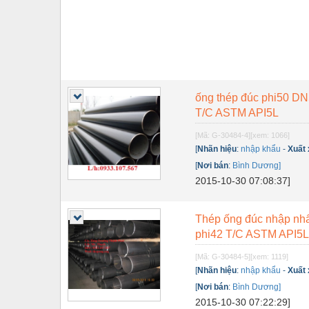
ống thép đúc phi50 D
T/C ASTM API5L
[Mã: G-30484-4]
[xem: 1066]
[
Nhãn hiệu
:
nhập khẩu
-
Xuất
[
Nơi bán
:
Bình Dương]
2015-10-30 07:08:37]
Thép ống đúc nhập nhẩ
phi42 T/C ASTM API5
[Mã: G-30484-5]
[xem: 1119]
[
Nhãn hiệu
:
nhập khẩu
-
Xuất
[
Nơi bán
:
Bình Dương]
2015-10-30 07:22:29]