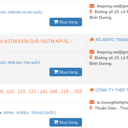
thepong.net@gm
Đường số 10, Lô 
uốc, nhật bản và hàn quốc]
Bình Dương
Mua hàng
ATLANTIC TRAD
ẩn ASTM A106 Gr.B / ASTM API 5L /
thepong.net@gm
Đường số 10, Lô 
uốc, Nhật bản, Hàn quốc]
Bình Dương
Mua hàng
CÔNG TY THÉP 
 , 102 , 114 , 127 , 141, 168 , 219 ... 355
tu.truongthinhp
Thuận Giao - Thu
ứ
:
JAPAN - KOREA - TRUNG QUỐC]
Mua hàng