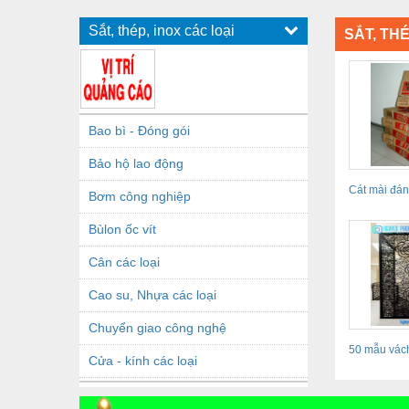
Sắt, thép, inox các loại
SẮT, THÉ
Bao bì - Đóng gói
Bảo hộ lao động
Cát mài đán
Bơm công nghiệp
loại TOSA-N
Bùlon ốc vít
Cân các loại
Cao su, Nhựa các loại
Chuyển giao công nghệ
50 mẫu vách
Cửa - kính các loại
hoa văn CNC
Dầu khí - Thiết bị