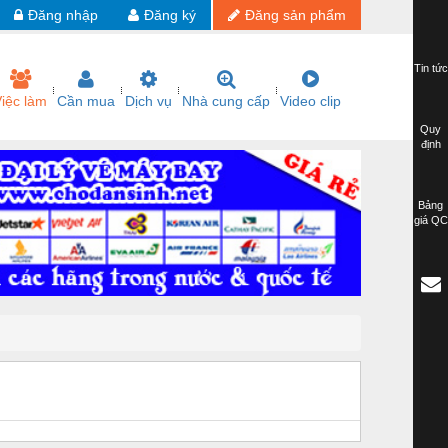
Đăng nhập
Đăng ký
Đăng sản phẩm
Tin tức
iệc làm
Cần mua
Dịch vụ
Nhà cung cấp
Video clip
Quy
định
Bảng
giá QC