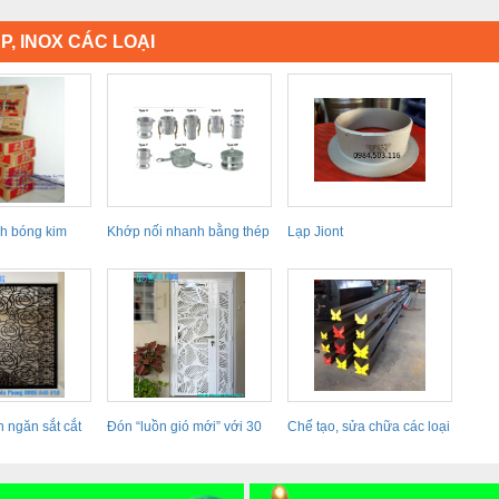
P, INOX CÁC LOẠI
h bóng kim
Khớp nối nhanh bằng thép
Lạp Jiont
hật...
không gỉ
 ngăn sắt cắt
Đón “luồn gió mới” với 30
Chế tạo, sửa chữa các loại
 hoa...
mẫu...
Cối