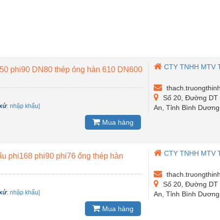
CTY TNHH MTV 
N50 phi90 DN80 thép óng hàn 610 DN600
thach.truongthi
Số 20, Đường DT 7
 xứ
:
nhập khẩu]
An, Tỉnh Bình Dương
Mua hàng
CTY TNHH MTV 
u phi168 phi90 phi76 ống thép hàn
L
thach.truongthi
Số 20, Đường DT 7
 xứ
:
nhập khẩu]
An, Tỉnh Bình Dương
Mua hàng