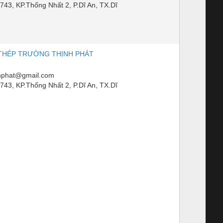
43, KP.Thống Nhất 2, P.Dĩ An, TX.Dĩ
THÉP TRƯỜNG THỊNH PHÁT
nhphat@gmail.com
43, KP.Thống Nhất 2, P.Dĩ An, TX.Dĩ