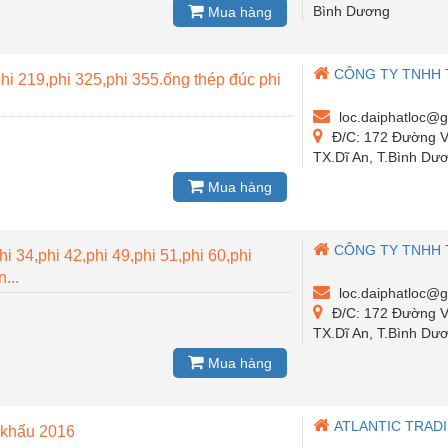
Bình Dương
Mua hàng
CÔNG TY TNHH 
hi 219,phi 325,phi 355.ống thép đúc phi
loc.daiphatloc@
Đ/C: 172 Đường Võ
TX.Dĩ An, T.Bình Dư
Mua hàng
CÔNG TY TNHH 
hi 34,phi 42,phi 49,phi 51,phi 60,phi
...
loc.daiphatloc@
Đ/C: 172 Đường Võ
TX.Dĩ An, T.Bình Dư
Mua hàng
ATLANTIC TRAD
 khẩu 2016