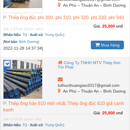
An Phú – Thuận An – Bình Dương
P. Thép ống đúc phi 300, phi 310, phi 320, phi 330, phi 340
Giá:
25,000
vnđ
[Mã: G-57638-2]
[xem: 1457]
[
Nhãn hiệu
:
TQ
-
Xuất xứ
:
Trung Quốc]
[
Nơi bán
:
Bình Dương]
Mua hàng
2022-11-28 14:37:34]
Công Ty TNHH MTV Thép Kim
Tín Phát
tuthucthuangiao2017@gmail.com
An Phú – Thuận An – Bình Dương
P. Thép ống hàn 610 mới nhất, Thép ống đúc 610 giá cạnh
tranh
Giá:
25,000
vnđ
[Mã: G-57638-1]
[xem: 569]
[
Nhãn hiệu
:
TQ
-
Xuất xứ
:
Trung Quốc]