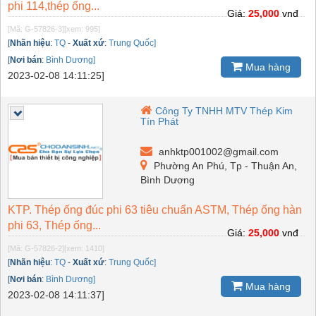
phi 114,thép ống...
Giá:
25,000
vnđ
[Mã: G-57826-3]
[xem: 995]
[
Nhãn hiệu
:
TQ
-
Xuất xứ
:
Trung Quốc]
[
Nơi bán
:
Bình Dương]
Mua hàng
2023-02-08 14:11:25]
Công Ty TNHH MTV Thép Kim
Tín Phát
anhktp001002@gmail.com
Phường An Phú, Tp - Thuận An,
Bình Dương
KTP. Thép ống đúc phi 63 tiêu chuẩn ASTM, Thép ống hàn
phi 63, Thép ống...
Giá:
25,000
vnđ
[Mã: G-57826-2]
[xem: 1410]
[
Nhãn hiệu
:
TQ
-
Xuất xứ
:
Trung Quốc]
[
Nơi bán
:
Bình Dương]
Mua hàng
2023-02-08 14:11:37]