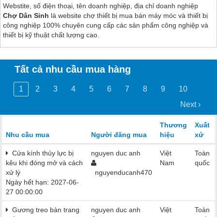
Webstite, số điện thoại, tên doanh nghiệp, địa chỉ doanh nghiệp
Chợ Dân Sinh
là website chợ thiết bị mua bán máy móc và thiết bị
công nghiệp 100% chuyên cung cấp các sản phẩm công nghiệp và
thiết bị kỹ thuật chất lượng cao.
Tất cả nhu cầu mua hàng
1
2
3
4
5
6
7
8
9
10
Next ›
Thương
Xuất
Nhu cầu mua
Người đăng mua
hiệu
xứ
Cửa kính thủy lực bị
nguyen duc anh
Việt
Toàn
kêu khi đóng mở và cách
Nam
quốc
xử lý
nguyenducanh470
Ngày hết hạn: 2027-06-
27 00:00:00
Gương treo bàn trang
nguyen duc anh
Việt
Toàn