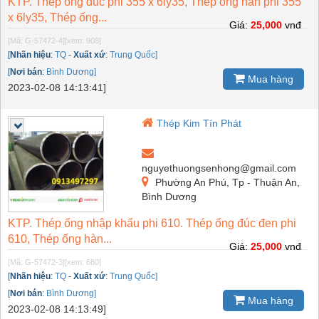
KTP. Thép ống đúc phi 355 x 6ly35, Thép ống hàn phi 355
x 6ly35, Thép ống...
Giá:
25,000
vnđ
[Mã: G-57472-4]
[xem: 908]
[
Nhãn hiệu
:
TQ
-
Xuất xứ
:
Trung Quốc]
[
Nơi bán
:
Bình Dương]
Mua hàng
2023-02-08 14:13:41]
Thép Kim Tín Phát
nguyethuongsenhong@gmail.com
Phường An Phú, Tp - Thuận An,
Bình Dương
KTP. Thép ống nhập khẩu phi 610. Thép ống đúc đen phi
610, Thép ống hàn...
Giá:
25,000
vnđ
[Mã: G-57472-3]
[xem: 680]
[
Nhãn hiệu
:
TQ
-
Xuất xứ
:
Trung Quốc]
[
Nơi bán
:
Bình Dương]
Mua hàng
2023-02-08 14:13:49]