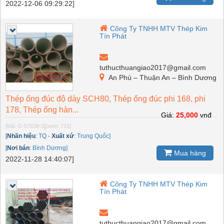
2022-12-06 09:29:22]
Công Ty TNHH MTV Thép Kim
Tín Phát
tuthucthuangiao2017@gmail.com
An Phú – Thuận An – Bình Dương
Thép ống đúc độ dày SCH80, Thép ống đúc phi 168, phi
178, Thép ống hàn...
Giá:
25,000
vnđ
[Mã: G-57638-3]
[xem: 715]
[
Nhãn hiệu
:
TQ
-
Xuất xứ
:
Trung Quốc]
[
Nơi bán
:
Bình Dương]
Mua hàng
2022-11-28 14:40:07]
Công Ty TNHH MTV Thép Kim
Tín Phát
tuthucthuangiao2017@gmail.com