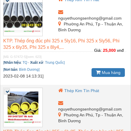
nguyethuongsenhong@gmail.com
Phường An Phú, Tp - Thuận An,
Bình Dương
KTP. Thép ống đúc phi 325 x 5ly16, Phi 325 x 5ly56, Phi
325 x 6ly35, Phi 325 x 8ly4,...
Giá:
25,000
vnđ
[Mã: G-57472-5]
[xem: 623]
[
Nhãn hiệu
:
TQ
-
Xuất xứ
:
Trung Quốc]
[
Nơi bán
:
Bình Dương]
Mua hàng
2023-02-08 14:13:31]
Thép Kim Tín Phát
nguyethuongsenhong@gmail.com
Phường An Phú, Tp - Thuận An,
Bình Dương