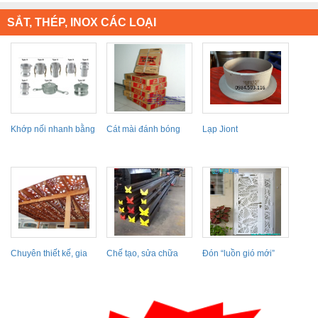
SẮT, THÉP, INOX CÁC LOẠI
Khớp nối nhanh bằng
Cát mài đánh bóng
Lạp Jiont
thép không gỉ
kim loại TOSA-Nhật...
Chuyên thiết kế, gia
Chế tạo, sửa chữa
Đón “luồn gió mới”
công thi công mái...
các loại Cối
với 30 mẫu...