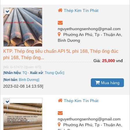
Thép Kim Tín Phát
nguyethuongsenhong@gmail.com
Phường An Phú, Tp - Thuận An,
Bình Dương
KTP. Thép ống tiêu chuẩn API 5L phi 168, Thép ống đúc
phi 168, Thép ống...
Giá:
25,000
vnđ
[Mã: G-57472-2]
[xem: 973]
[
Nhãn hiệu
:
TQ
-
Xuất xứ
:
Trung Quốc]
[
Nơi bán
:
Bình Dương]
Mua hàng
2023-02-08 14:13:59]
Thép Kim Tín Phát
nguyethuongsenhong@gmail.com
Phường An Phú, Tp - Thuận An,