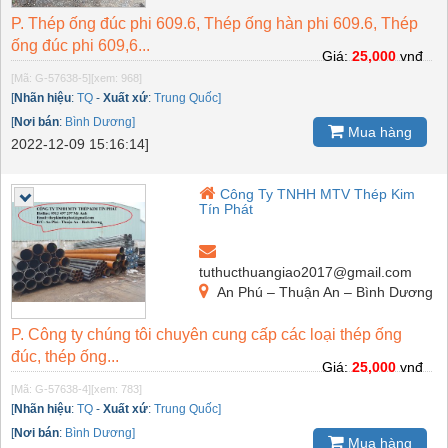
P. Thép ống đúc phi 609.6, Thép ống hàn phi 609.6, Thép
ống đúc phi 609,6...
Giá:
25,000
vnđ
[Mã: G-57638-5]
[xem: 968]
[
Nhãn hiệu
:
TQ
-
Xuất xứ
:
Trung Quốc]
[
Nơi bán
:
Bình Dương]
Mua hàng
2022-12-09 15:16:14]
Công Ty TNHH MTV Thép Kim
Tín Phát
tuthucthuangiao2017@gmail.com
An Phú – Thuận An – Bình Dương
P. Công ty chúng tôi chuyên cung cấp các loại thép ống
đúc, thép ống...
Giá:
25,000
vnđ
[Mã: G-57638-4]
[xem: 783]
[
Nhãn hiệu
:
TQ
-
Xuất xứ
:
Trung Quốc]
[
Nơi bán
:
Bình Dương]
Mua hàng