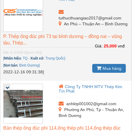
tuthucthuangiao2017@gmail.com
An Phú – Thuận An – Bình Dương
P. Thép ống đúc phi 73 tại bình dương – đồng nai – vũng
tàu, Thép...
Giá:
25,000
vnđ
[Mã: G-57638-6]
[xem: 825]
[
Nhãn hiệu
:
TQ
-
Xuất xứ
:
Trung Quốc]
[
Nơi bán
:
Bình Dương]
Mua hàng
2022-12-16 09:31:38]
Công Ty TNHH MTV Thép Kim
Tín Phát
anhktp001002@gmail.com
Phường An Phú, Tp - Thuận An,
Bình Dương
Bán thép ống đúc phi 114,ống thép phi 114,ống thép đúc