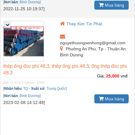
[
Nơi bán
:
Bình Dương]
Mua hàng
2022-11-25 10:19:37]
Thép Kim Tín Phát
nguyethuongsenhong@gmail.com
Phường An Phú, Tp - Thuận An,
Bình Dương
thép ống đúc phi 48.3, thép ống phi 48.3, ống thép đúc phi
48.3
Giá:
25,000
vnđ
[Mã: G-57472-9]
[xem: 1090]
[
Nhãn hiệu
:
TQ
-
Xuất xứ
:
Trung Quốc]
[
Nơi bán
:
Bình Dương]
Mua hàng
2023-02-08 14:12:48]