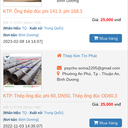
Bình Dương
KTP. Ống thép đúc phi 141.3, phi 168.3
Giá:
25,000
vnđ
[Mã: G-57472-1]
[xem: 630]
[
Nhãn hiệu
:
TQ
-
Xuất xứ
:
Trung Quốc]
[
Nơi bán
:
Bình Dương]
Mua hàng
2023-02-08 14:14:07]
Thép Kim Tín Phát
psycho.soma2205@gmail.com
Phường An Phú, Tp - Thuận An,
Bình Dương
KTP. Thép ống đúc phi 60, DN50, Thép ống đúc OD60.3
Giá:
25,000
vnđ
[Mã: G-57146-2]
[xem: 988]
[
Nhãn hiệu
:
TQ
-
Xuất xứ
:
Trung Quốc]
[
Nơi bán
:
Bình Dương]
Mua hàng
2022-11-03 14:35:07]