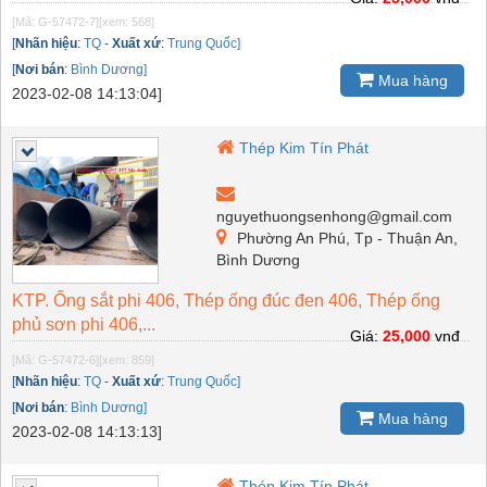
[Mã: G-57472-7]
[xem: 568]
[
Nhãn hiệu
:
TQ
-
Xuất xứ
:
Trung Quốc]
[
Nơi bán
:
Bình Dương]
Mua hàng
2023-02-08 14:13:04]
Thép Kim Tín Phát
nguyethuongsenhong@gmail.com
Phường An Phú, Tp - Thuận An,
Bình Dương
KTP. Ống sắt phi 406, Thép ống đúc đen 406, Thép ống
phủ sơn phi 406,...
Giá:
25,000
vnđ
[Mã: G-57472-6]
[xem: 859]
[
Nhãn hiệu
:
TQ
-
Xuất xứ
:
Trung Quốc]
[
Nơi bán
:
Bình Dương]
Mua hàng
2023-02-08 14:13:13]
Thép Kim Tín Phát