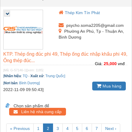
Thép Kim Tín Phát
psycho.soma2205@gmail.com
Phường An Phú, Tp - Thuận An,
Bình Dương
KTP. Thép ống đúc phi 49, Thép ống đúc nhập khẩu phi 49,
Ống thép đúc...
Giá:
25,000
vnđ
[Mã: G-57146-1]
[xem: 1185]
[
Nhãn hiệu
:
TQ
-
Xuất xứ
:
Trung Quốc]
[
Nơi bán
:
Bình Dương]
Mua hàng
2022-11-09 09:50:43]
Chọn sản phẩm để
Liên hệ nhà cung cấp
« Previous
1
2
3
4
5
6
7
Next ›