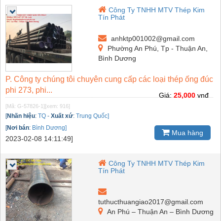
Công Ty TNHH MTV Thép Kim
Tín Phát
anhktp001002@gmail.com
Phường An Phú, Tp - Thuận An,
Bình Dương
P. Công ty chúng tôi chuyên cung cấp các loại thép ống đúc
phi 273, phi...
Giá:
25,000
vnđ
[Mã: G-57826-1]
[xem: 916]
[
Nhãn hiệu
:
TQ
-
Xuất xứ
:
Trung Quốc]
[
Nơi bán
:
Bình Dương]
Mua hàng
2023-02-08 14:11:49]
Công Ty TNHH MTV Thép Kim
Tín Phát
tuthucthuangiao2017@gmail.com
An Phú – Thuận An – Bình Dương