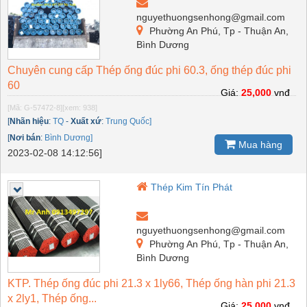
nguyethuongsenhong@gmail.com
Phường An Phú, Tp - Thuận An,
Bình Dương
Chuyên cung cấp Thép ống đúc phi 60.3, ống thép đúc phi
60
Giá:
25,000
vnđ
[Mã: G-57472-8]
[xem: 938]
[
Nhãn hiệu
:
TQ
-
Xuất xứ
:
Trung Quốc]
[
Nơi bán
:
Bình Dương]
Mua hàng
2023-02-08 14:12:56]
Thép Kim Tín Phát
nguyethuongsenhong@gmail.com
Phường An Phú, Tp - Thuận An,
Bình Dương
KTP. Thép ống đúc phi 21.3 x 1ly66, Thép ống hàn phi 21.3
x 2ly1, Thép ống...
Giá:
25,000
vnđ