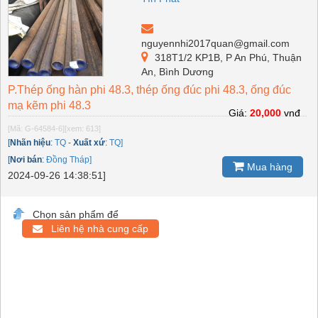
nguyennhi2017quan@gmail.com
318T1/2 KP1B, P An Phú, Thuận
An, Bình Dương
P.Thép ống hàn phi 48.3, thép ống đúc phi 48.3, ống đúc
mạ kẽm phi 48.3
Giá:
20,000
vnđ
[Mã: G-64584-6]
[xem: 613]
[
Nhãn hiệu
:
TQ
-
Xuất xứ
:
TQ]
[
Nơi bán
:
Đồng Tháp]
Mua hàng
2024-09-26 14:38:51]
Chọn sản phẩm để
Liên hệ nhà cung cấp