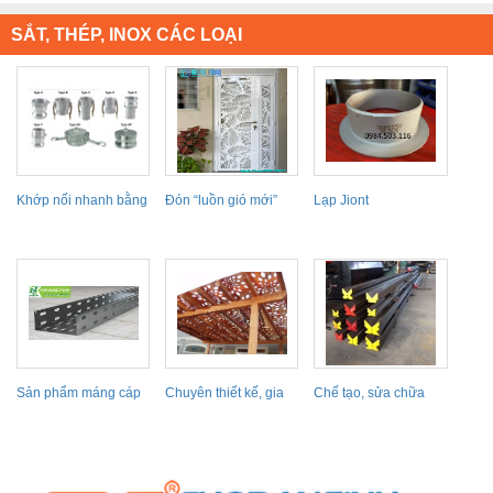
SẮT, THÉP, INOX CÁC LOẠI
Khớp nối nhanh bằng
Đón “luồn gió mới”
Lạp Jiont
thép không gỉ
với 30 mẫu...
Sản phẩm máng cáp
Chuyên thiết kế, gia
Chế tạo, sửa chữa
đục lỗ mang lại...
công thi công mái...
các loại Cối