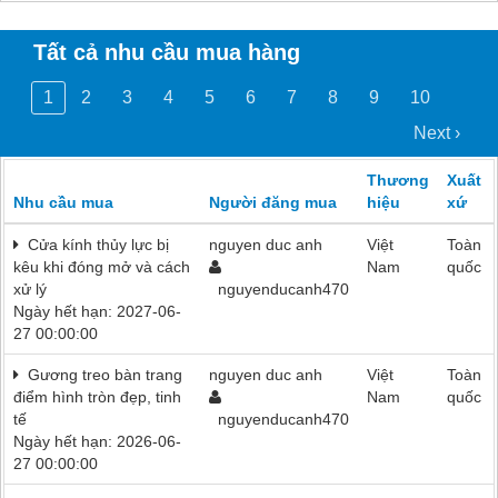
Tất cả nhu cầu mua hàng
1
2
3
4
5
6
7
8
9
10
Next ›
Thương
Xuất
Nhu cầu mua
Người đăng mua
hiệu
xứ
Cửa kính thủy lực bị
nguyen duc anh
Việt
Toàn
kêu khi đóng mở và cách
Nam
quốc
xử lý
nguyenducanh470
Ngày hết hạn: 2027-06-
27 00:00:00
Gương treo bàn trang
nguyen duc anh
Việt
Toàn
điểm hình tròn đẹp, tinh
Nam
quốc
tế
nguyenducanh470
Ngày hết hạn: 2026-06-
27 00:00:00