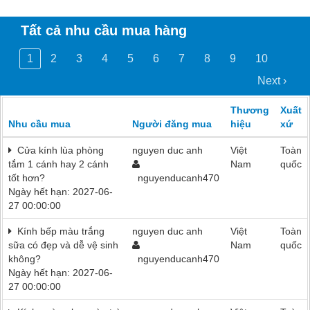
Tất cả nhu cầu mua hàng
1
2
3
4
5
6
7
8
9
10
Next ›
Thương
Xuất
Nhu cầu mua
Người đăng mua
hiệu
xứ
Cửa kính lùa phòng
nguyen duc anh
Việt
Toàn
tắm 1 cánh hay 2 cánh
Nam
quốc
tốt hơn?
nguyenducanh470
Ngày hết hạn: 2027-06-
27 00:00:00
Kính bếp màu trắng
nguyen duc anh
Việt
Toàn
sữa có đẹp và dễ vệ sinh
Nam
quốc
không?
nguyenducanh470
Ngày hết hạn: 2027-06-
27 00:00:00