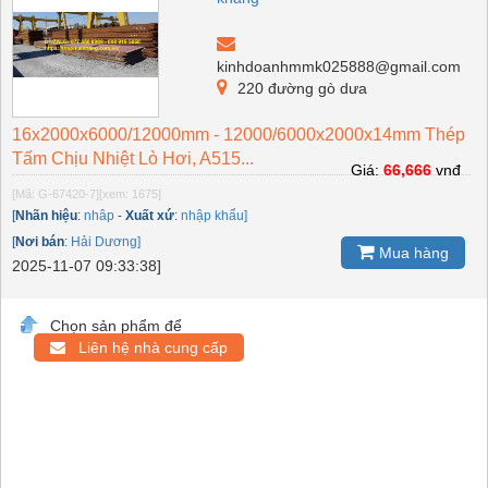
kinhdoanhmmk025888@gmail.com
220 đường gò dưa
16x2000x6000/12000mm - 12000/6000x2000x14mm Thép
Tấm Chịu Nhiệt Lò Hơi, A515...
Giá:
66,666
vnđ
[Mã: G-67420-7]
[xem: 1675]
[
Nhãn hiệu
:
nhâp
-
Xuất xứ
:
nhập khẩu]
[
Nơi bán
:
Hải Dương]
Mua hàng
2025-11-07 09:33:38]
Chọn sản phẩm để
Liên hệ nhà cung cấp