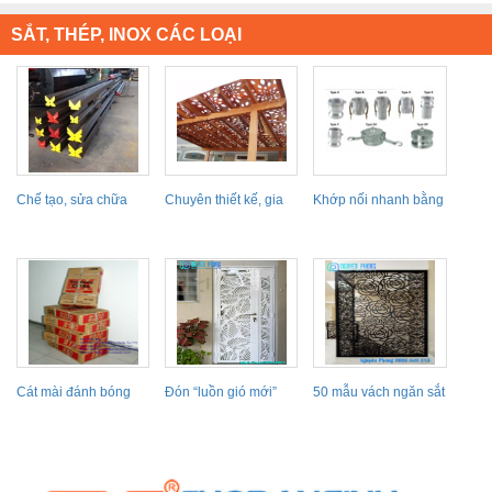
SẮT, THÉP, INOX CÁC LOẠI
Chế tạo, sửa chữa
Chuyên thiết kế, gia
Khớp nối nhanh bằng
các loại Cối
công thi công mái...
thép không gỉ
Cát mài đánh bóng
Đón “luồn gió mới”
50 mẫu vách ngăn sắt
kim loại TOSA-Nhật...
với 30 mẫu...
cắt hoa văn CNC
hoa...