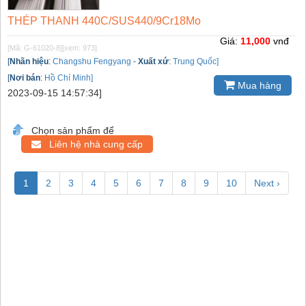
THÉP THANH 440C/SUS440/9Cr18Mo
Giá:
11,000
vnđ
[Mã: G-61020-8]
[xem: 973]
[
Nhãn hiệu
:
Changshu Fengyang
-
Xuất xứ
:
Trung Quốc]
[
Nơi bán
:
Hồ Chí Minh]
Mua hàng
2023-09-15 14:57:34]
Chọn sản phẩm để
Liên hệ nhà cung cấp
1
2
3
4
5
6
7
8
9
10
Next ›