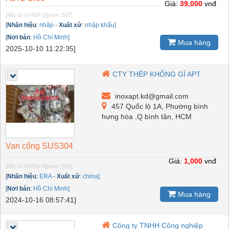
Giá:
39,000
vnđ
[Mã: G-67420-3]
[xem: 507]
[
Nhãn hiệu
:
nhâp
-
Xuất xứ
:
nhập khẩu]
[
Nơi bán
:
Hồ Chí Minh]
Mua hàng
2025-10-10 11:22:35]
CTY THÉP KHÔNG GỈ APT
inoxapt.kd@gmail.com
457 Quốc lộ 1A, Phường bình
hưng hòa ,Q bình tân, HCM
Van cổng SUS304
Giá:
1,000
vnđ
[Mã: G-64756-9]
[xem: 599]
[
Nhãn hiệu
:
ERA
-
Xuất xứ
:
china]
[
Nơi bán
:
Hồ Chí Minh]
Mua hàng
2024-10-16 08:57:41]
Công ty TNHH Công nghiệp