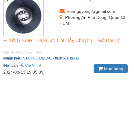
kennguyengl@gmail.com
Phường An Phú Đông, Quận 12,
HCM
FLYING SAW – Đĩa Cưa Cắt Dây Chuyền – Giá Đại Lý
[Mã: G-56530-6]
[xem: 650]
[
Nhãn hiệu
:
STARK, GOBEAC
-
Xuất xứ
:
Italia]
[
Nơi bán
:
Hồ Chí Minh]
Mua hàng
2024-08-13 15:05:39]