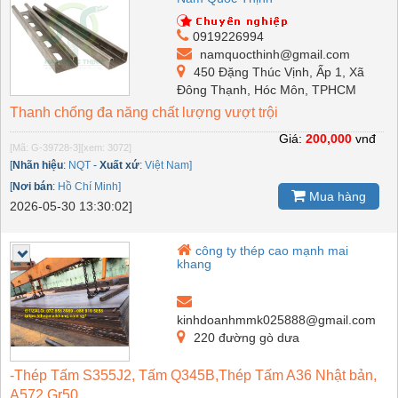
0919226994
namquocthinh@gmail.com
450 Đặng Thúc Vịnh, Ấp 1, Xã
Đông Thạnh, Hóc Môn, TPHCM
Thanh chống đa năng chất lượng vượt trội
Giá:
200,000
vnđ
[Mã: G-39728-3]
[xem: 3072]
[
Nhãn hiệu
:
NQT
-
Xuất xứ
:
Việt Nam]
[
Nơi bán
:
Hồ Chí Minh]
Mua hàng
2026-05-30 13:30:02]
công ty thép cao mạnh mai
khang
kinhdoanhmmk025888@gmail.com
220 đường gò dưa
-Thép Tấm S355J2, Tấm Q345B,Thép Tấm A36 Nhật bản,
A572 Gr50