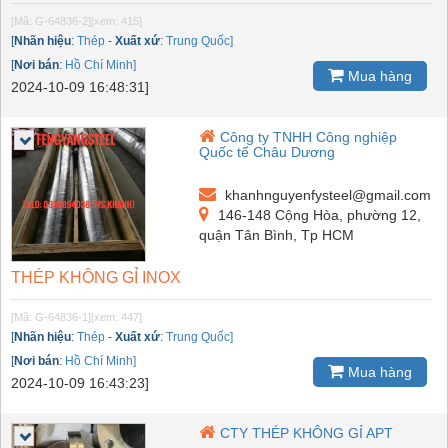
[Mã: G-64836-2]
[xem: 415]
[
Nhãn hiệu
:
Thép
-
Xuất xứ
:
Trung Quốc]
[
Nơi bán
:
Hồ Chí Minh]
Mua hàng
2024-10-09 16:48:31]
Công ty TNHH Công nghiệp
Quốc tế Châu Dương
khanhnguyenfysteel@gmail.com
146-148 Cộng Hòa, phường 12,
quận Tân Bình, Tp HCM
THÉP KHÔNG GỈ INOX
[Mã: G-64836-1]
[xem: 447]
[
Nhãn hiệu
:
Thép
-
Xuất xứ
:
Trung Quốc]
[
Nơi bán
:
Hồ Chí Minh]
Mua hàng
2024-10-09 16:43:23]
CTY THÉP KHÔNG GỈ APT