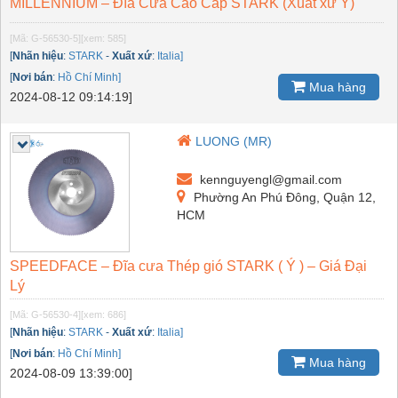
MILLENNIUM – Đĩa Cưa Cao Cấp STARK (Xuất xứ Ý)
[Mã: G-56530-5]
[xem: 585]
[
Nhãn hiệu
:
STARK
-
Xuất xứ
:
Italia]
[
Nơi bán
:
Hồ Chí Minh]
Mua hàng
2024-08-12 09:14:19]
LUONG (MR)
kennguyengl@gmail.com
Phường An Phú Đông, Quận 12,
HCM
SPEEDFACE – Đĩa cưa Thép gió STARK ( Ý ) – Giá Đại
Lý
[Mã: G-56530-4]
[xem: 686]
[
Nhãn hiệu
:
STARK
-
Xuất xứ
:
Italia]
[
Nơi bán
:
Hồ Chí Minh]
Mua hàng
2024-08-09 13:39:00]