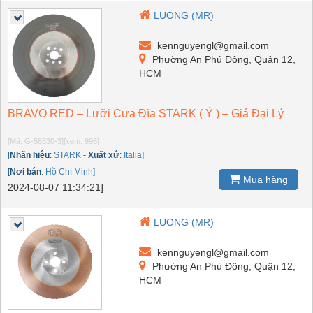
LUONG (MR)
kennguyengl@gmail.com
Phường An Phú Đông, Quận 12,
HCM
BRAVO RED – Lưỡi Cưa Đĩa STARK ( Ý ) – Giá Đại Lý
[Mã: G-56530-3]
[xem: 996]
[
Nhãn hiệu
:
STARK
-
Xuất xứ
:
Italia]
[
Nơi bán
:
Hồ Chí Minh]
Mua hàng
2024-08-07 11:34:21]
LUONG (MR)
kennguyengl@gmail.com
Phường An Phú Đông, Quận 12,
HCM