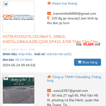
thepd mai khang
tranminhkd6868@gmail.com
220,đg gò dưa,kp2,tam bình,tp
thủ đức,tp hcm
ASTM A515Gr70,13CrMo4-5, 16Mo3,
A387Gr,10Mo3,A285,Q245,SP410, A709 Thép Tấm Chịu...
Giá:
85,666
vnđ
[Mã: G-63656-7]
[xem: 2648]
[
Nhãn hiệu
:
nhập khẩu
-
Xuất xứ
:
nhật bản hàn quốc]
[
Nơi bán
:
Hồ Chí Minh]
Mua hàng
2024-05-24 09:44:53]
Công ty TNHH Vnbuilding Thăng
long
vuivui2397@gmail.com
Số nhà 27 ngõ 65, Phố Vân Hồ
III, phường Lê Đại Hành, quận Hai
Bà Trưng, Tp...