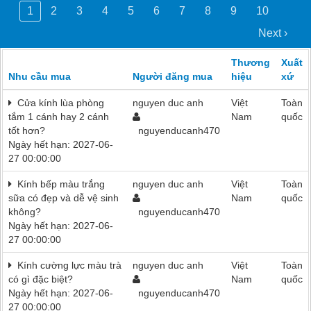
1
2
3
4
5
6
7
8
9
10
Next ›
Thương
Xuất
Nhu cầu mua
Người đăng mua
hiệu
xứ
Cửa kính lùa phòng
nguyen duc anh
Việt
Toàn
tắm 1 cánh hay 2 cánh
Nam
quốc
tốt hơn?
nguyenducanh470
Ngày hết hạn: 2027-06-
27 00:00:00
Kính bếp màu trắng
nguyen duc anh
Việt
Toàn
sữa có đẹp và dễ vệ sinh
Nam
quốc
không?
nguyenducanh470
Ngày hết hạn: 2027-06-
27 00:00:00
Kính cường lực màu trà
nguyen duc anh
Việt
Toàn
có gì đặc biệt?
Nam
quốc
Ngày hết hạn: 2027-06-
nguyenducanh470
27 00:00:00