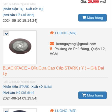
Giá:
20,000
vnđ
[Mã: G-64584-2]
[xem: 616]
[
Nhãn hiệu
:
TQ
-
Xuất xứ
:
TQ]
[
Nơi bán
:
Hồ Chí Minh]
Mua hàng
2024-09-10 15:14:24]
LUONG (MR)
kennguyengl@gmail.com
Phường An Phú Đông, Quận 12,
HCM
BLACKFACE – Đĩa Cưa Cao Cấp STARK ( Ý ) – Giá Đại
Lý
[Mã: G-56530-7]
[xem: 660]
[
Nhãn hiệu
:
STARK
-
Xuất xứ
:
Italia]
[
Nơi bán
:
Hồ Chí Minh]
Mua hàng
2024-08-14 09:19:54]
LUONG (MR)