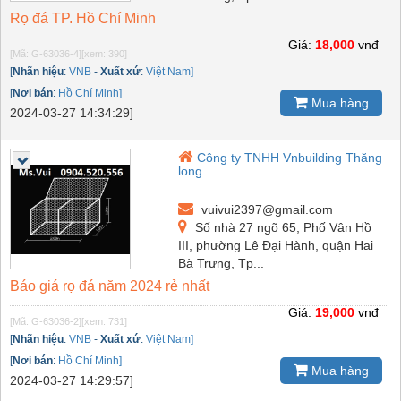
Rọ đá TP. Hồ Chí Minh
Giá:
18,000
vnđ
[Mã: G-63036-4]
[xem: 390]
[
Nhãn hiệu
:
VNB
-
Xuất xứ
:
Việt Nam]
[
Nơi bán
:
Hồ Chí Minh]
Mua hàng
2024-03-27 14:34:29]
Công ty TNHH Vnbuilding Thăng
long
vuivui2397@gmail.com
Số nhà 27 ngõ 65, Phố Vân Hồ
III, phường Lê Đại Hành, quận Hai
Bà Trưng, Tp...
Báo giá rọ đá năm 2024 rẻ nhất
Giá:
19,000
vnđ
[Mã: G-63036-2]
[xem: 731]
[
Nhãn hiệu
:
VNB
-
Xuất xứ
:
Việt Nam]
[
Nơi bán
:
Hồ Chí Minh]
Mua hàng
2024-03-27 14:29:57]