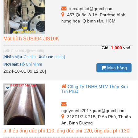
inoxapt.kd@gmail.com
457 Quốc lộ 1A, Phường bình
hưng hòa ,Q bình tân, HCM
Mặt bích SUS304 JIS10K
Giá:
1,000
vnđ
[Mã: G-64756-3]
[xem: 588]
[
Nhãn hiệu
:
Chinjiu
-
Xuất xứ
:
china]
[
Nơi bán
:
Hồ Chí Minh]
Mua hàng
2024-10-01 09:12:20]
Công Ty TNHH MTV Thép Kim
Tín Phát
nguyennhi2017quan@gmail.com
318T1/2 KP1B, P An Phú, Thuận
An, Bình Dương
p. thép ống đúc phi 110, ống đúc phi 120, ống đúc phi 130