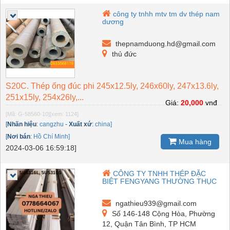
công ty tnhh mtv tm dv thép nam
dương
thepnamduong.hd@gmail.com
thủ đức
S20C. Thép ống đúc phi 245x12.5ly, 246x60ly, 247x13.6ly,
251x15ly, 254x26ly,...
Giá:
20,000
vnđ
[Mã: G-58560-10]
[xem: 1124]
[
Nhãn hiệu
:
cangzhu
-
Xuất xứ
:
china]
[
Nơi bán
:
Hồ Chí Minh]
Mua hàng
2024-03-06 16:59:18]
CÔNG TY TNHH THÉP ĐẶC
BIỆT FENGYANG THƯỜNG THỤC
ngathieu939@gmail.com
Số 146-148 Cộng Hòa, Phường
12, Quận Tân Bình, TP HCM