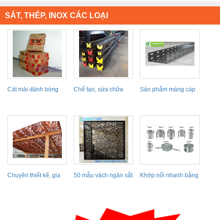
SẮT, THÉP, INOX CÁC LOẠI
Cát mài đánh bóng
Chế tạo, sửa chữa
Sản phẩm máng cáp
kim loại TOSA-Nhật...
các loại Cối
đục lỗ mang lại...
Chuyên thiết kế, gia
50 mẫu vách ngăn sắt
Khớp nối nhanh bằng
công thi công mái...
cắt hoa văn CNC
thép không gỉ
hoa...