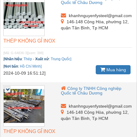
Quốc tế Châu Dương
khanhnguyenfysteel@gmail.com
146-148 Cộng Hòa, phường 12,
quận Tân Bình, Tp HCM
THÉP KHÔNG GỈ INOX
[Mã: G-64836-3]
[xem: 388]
[
Nhãn hiệu
:
Thép
-
Xuất xứ
:
Trung Quốc]
[
Nơi bán
:
Hồ Chí Minh]
Mua hàng
2024-10-09 16:51:12]
Công ty TNHH Công nghiệp
Quốc tế Châu Dương
khanhnguyenfysteel@gmail.com
146-148 Cộng Hòa, phường 12,
quận Tân Bình, Tp HCM
THÉP KHÔNG GỈ INOX