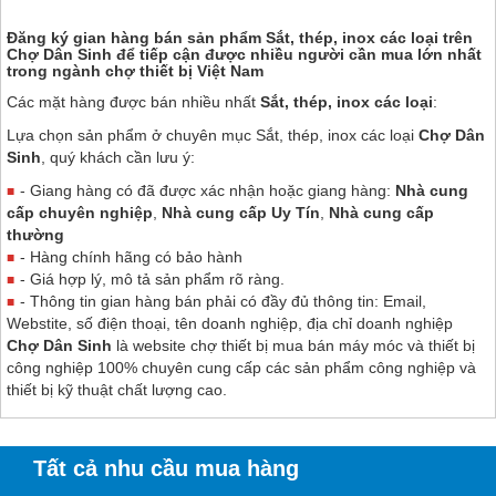
Đăng ký gian hàng bán sản phẩm Sắt, thép, inox các loại trên
Chợ Dân Sinh
để tiếp cận được nhiều người cần mua lớn nhất
trong ngành chợ thiết bị Việt Nam
Các mặt hàng được bán nhiều nhất
Sắt, thép, inox các loại
:
Lựa chọn sản phẩm ở chuyên mục Sắt, thép, inox các loại
Chợ Dân
Sinh
, quý khách cần lưu ý:
- Giang hàng có đã được xác nhận hoặc giang hàng:
Nhà cung
cấp chuyên nghiệp
,
Nhà cung cấp Uy Tín
,
Nhà cung cấp
thường
- Hàng chính hãng có bảo hành
- Giá hợp lý, mô tả sản phẩm rõ ràng.
- Thông tin gian hàng bán phải có đầy đủ thông tin: Email,
Webstite, số điện thoại, tên doanh nghiệp, địa chỉ doanh nghiệp
Chợ Dân Sinh
là website chợ thiết bị mua bán máy móc và thiết bị
công nghiệp 100% chuyên cung cấp các sản phẩm công nghiệp và
thiết bị kỹ thuật chất lượng cao.
Tất cả nhu cầu mua hàng