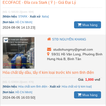
ECOFACE - Đĩa cưa Stark ( Ý ) - Giá Đại Lý
[Mã: G-56530-2]
[xem: 694]
[
Nhãn hiệu
:
STARK
-
Xuất xứ
:
Italia]
[
Nơi bán
:
Hồ Chí Minh]
Mua hàng
2024-08-06 14:13:23]
STĐ NGUYÊN KHANG
studiohungmy@gmail.com
59/31 Hồ Văn Long, Phường Bình
Hưng Hoà B, Bình Tân
Hóa chất tẩy dầu, tẩy rĩ kim loại trước khi sơn tĩnh điện
Giá:
1,000
vnđ
[Mã: G-63654-2]
[xem: 476]
[
Nhãn hiệu
:
Hóa chất sơn tĩnh điện
-
Xuất xứ
:
Hóa chất xử lý kim loại]
[
Nơi bán
:
Hồ Chí Minh]
Mua hàng
2024-06-05 16:03:50]