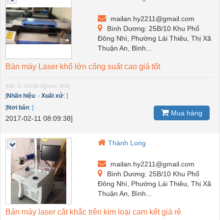
mailan.hy2211@gmail.com
Bình Dương: 25B/10 Khu Phố
Đông Nhì, Phường Lái Thiêu, Thị Xã
Thuận An, Bình...
Bán máy Laser khổ lớn công suất cao giá tốt
[Mã: G-34198-8]
[xem: 869]
[
Nhãn hiệu
:
-
Xuất xứ
:
]
[
Nơi bán
:
]
Mua hàng
2017-02-11 08:09:38]
Thành Long
mailan.hy2211@gmail.com
Bình Dương: 25B/10 Khu Phố
Đông Nhì, Phường Lái Thiêu, Thị Xã
Thuận An, Bình...
Bán máy laser cắt khắc trên kim loại cam kết giá rẻ