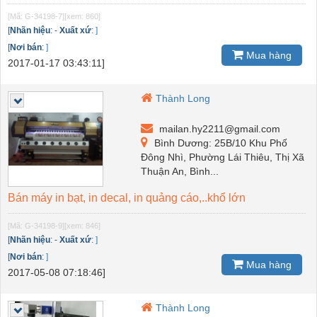
[Mã: G-34198-7]
[xem: 860]
[
Nhãn hiệu
:
-
Xuất xứ
:
]
[
Nơi bán
:
]
Mua hàng
2017-01-17 03:43:11]
Thành Long
mailan.hy2211@gmail.com
Bình Dương: 25B/10 Khu Phố
Đông Nhì, Phường Lái Thiêu, Thị Xã
Thuận An, Bình...
Bán máy in bạt, in decal, in quảng cáo,..khổ lớn
[Mã: G-34198-9]
[xem: 846]
[
Nhãn hiệu
:
-
Xuất xứ
:
]
[
Nơi bán
:
]
Mua hàng
2017-05-08 07:18:46]
Thành Long