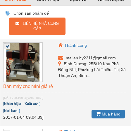
Chọn sản phẩm để
LIÊN HỆ NHÀ CUNG
CẤP
Thành Long
mailan.hy2211@gmail.com
Bình Dương: 25B/10 Khu Phố
Đông Nhì, Phường Lái Thiêu, Thị Xã
Thuận An, Bình...
Bán máy cnc mini giá rẻ
[Mã: G-34198-3]
[xem: 1063]
[
Nhãn hiệu
:
-
Xuất xứ
:
]
[
Nơi bán
:
]
Mua hàng
2017-01-04 09:04:39]