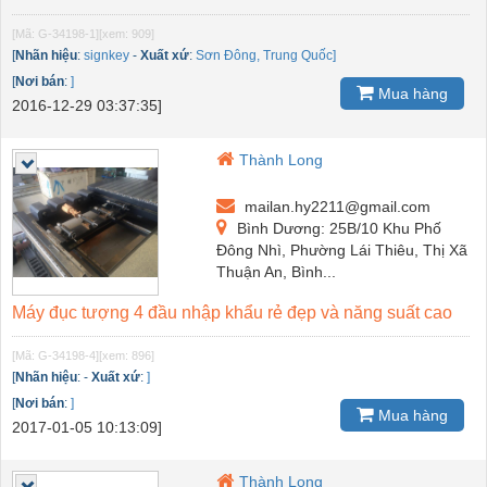
[Mã: G-34198-1]
[xem: 909]
[
Nhãn hiệu
:
signkey
-
Xuất xứ
:
Sơn Đông, Trung Quốc]
[
Nơi bán
:
]
Mua hàng
2016-12-29 03:37:35]
Thành Long
mailan.hy2211@gmail.com
Bình Dương: 25B/10 Khu Phố
Đông Nhì, Phường Lái Thiêu, Thị Xã
Thuận An, Bình...
Máy đục tượng 4 đầu nhập khẩu rẻ đẹp và năng suất cao
[Mã: G-34198-4]
[xem: 896]
[
Nhãn hiệu
:
-
Xuất xứ
:
]
[
Nơi bán
:
]
Mua hàng
2017-01-05 10:13:09]
Thành Long