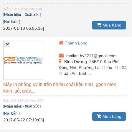
[Mã: G-34198-6]
[xem: 798]
[
Nhãn hiệu
:
-
Xuất xứ
:
]
[
Nơi bán
:
]
Mua hàng
2017-01-10 06:56:16]
Thành Long
mailan.hy2211@gmail.com
Bình Dương: 25B/10 Khu Phố
Đông Nhì, Phường Lái Thiêu, Thị Xã
Thuận An, Bình...
Máy in phẳng uv in trên nhiều chất liệu như: gạch men,
kính, gỗ, giấy,...
[Mã: G-34198-10]
[xem: 672]
[
Nhãn hiệu
:
-
Xuất xứ
:
]
[
Nơi bán
:
]
Mua hàng
2017-05-22 07:19:03]