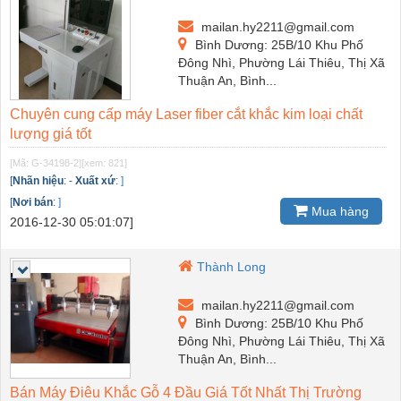
mailan.hy2211@gmail.com
Bình Dương: 25B/10 Khu Phố
Đông Nhì, Phường Lái Thiêu, Thị Xã
Thuận An, Bình...
Chuyên cung cấp máy Laser fiber cắt khắc kim loại chất
lượng giá tốt
[Mã: G-34198-2]
[xem: 821]
[
Nhãn hiệu
:
-
Xuất xứ
:
]
[
Nơi bán
:
]
Mua hàng
2016-12-30 05:01:07]
Thành Long
mailan.hy2211@gmail.com
Bình Dương: 25B/10 Khu Phố
Đông Nhì, Phường Lái Thiêu, Thị Xã
Thuận An, Bình...
Bán Máy Điêu Khắc Gỗ 4 Đầu Giá Tốt Nhất Thị Trường