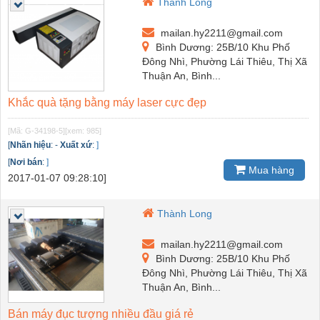
Thành Long
mailan.hy2211@gmail.com
Bình Dương: 25B/10 Khu Phố
Đông Nhì, Phường Lái Thiêu, Thị Xã
Thuận An, Bình...
Khắc quà tặng bằng máy laser cực đẹp
[Mã: G-34198-5]
[xem: 985]
[
Nhãn hiệu
:
-
Xuất xứ
:
]
[
Nơi bán
:
]
Mua hàng
2017-01-07 09:28:10]
Thành Long
mailan.hy2211@gmail.com
Bình Dương: 25B/10 Khu Phố
Đông Nhì, Phường Lái Thiêu, Thị Xã
Thuận An, Bình...
Bán máy đục tượng nhiều đầu giá rẻ