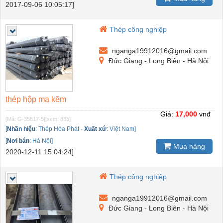
2017-09-06 10:05:17]
Thép công nghiệp
nganga19912016@gmail.com
Đức Giang - Long Biên - Hà Nội
thép hộp mạ kẽm
Giá:
17,000
vnđ
[Mã: G-35817-5]
[xem: 835]
[
Nhãn hiệu
:
Thép Hòa Phát
-
Xuất xứ
:
Việt Nam]
[
Nơi bán
:
Hà Nội]
Mua hàng
2020-12-11 15:04:24]
Thép công nghiệp
nganga19912016@gmail.com
Đức Giang - Long Biên - Hà Nội