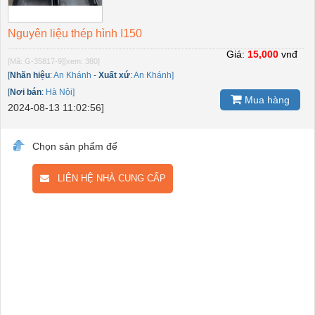
Nguyên liệu thép hình I150
Giá:
15,000
vnđ
[Mã: G-35817-9]
[xem: 380]
[
Nhãn hiệu
:
An Khánh
-
Xuất xứ
:
An Khánh]
[
Nơi bán
:
Hà Nội]
Mua hàng
2024-08-13 11:02:56]
Chọn sản phẩm để
LIÊN HỆ NHÀ CUNG CẤP