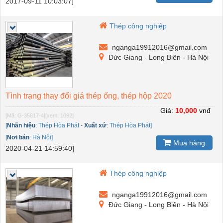
2017-09-11 10:03:07]
Thép công nghiệp
nganga19912016@gmail.com
Đức Giang - Long Biên - Hà Nội
Tình trạng thay đổi giá thép ống, thép hộp 2020
Giá:
10,000
vnđ
[Mã: G-35817-4]
[xem: 1092]
[
Nhãn hiệu
:
Thép Hòa Phát
-
Xuất xứ
:
Thép Hòa Phát]
[
Nơi bán
:
Hà Nội]
Mua hàng
2020-04-21 14:59:40]
Thép công nghiệp
nganga19912016@gmail.com
Đức Giang - Long Biên - Hà Nội