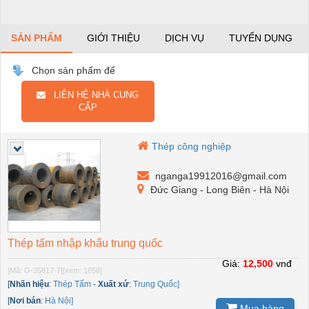
SẢN PHẨM
GIỚI THIỆU
DỊCH VỤ
TUYỂN DỤNG
Chọn sản phẩm để
LIÊN HỆ NHÀ CUNG
CẤP
Thép công nghiệp
nganga19912016@gmail.com
Đức Giang - Long Biên - Hà Nội
Thép tấm nhập khẩu trung quốc
Giá:
12,500
vnđ
[Mã: G-35817-7]
[xem: 1858]
[
Nhãn hiệu
:
Thép Tấm
-
Xuất xứ
:
Trung Quốc]
[
Nơi bán
:
Hà Nội]
Mua hàng