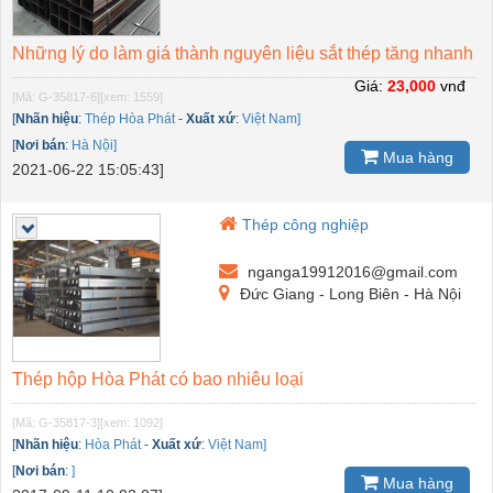
Những lý do làm giá thành nguyên liệu sắt thép tăng nhanh
Giá:
23,000
vnđ
[Mã: G-35817-6]
[xem: 1559]
[
Nhãn hiệu
:
Thép Hòa Phát
-
Xuất xứ
:
Việt Nam]
[
Nơi bán
:
Hà Nội]
Mua hàng
2021-06-22 15:05:43]
Thép công nghiệp
nganga19912016@gmail.com
Đức Giang - Long Biên - Hà Nội
Thép hộp Hòa Phát có bao nhiêu loại
[Mã: G-35817-3]
[xem: 1092]
[
Nhãn hiệu
:
Hòa Phát
-
Xuất xứ
:
Việt Nam]
[
Nơi bán
:
]
Mua hàng