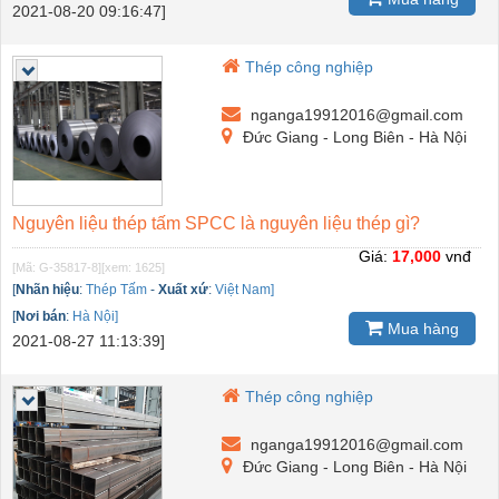
2021-08-20 09:16:47]
Thép công nghiệp
nganga19912016@gmail.com
Đức Giang - Long Biên - Hà Nội
Nguyên liệu thép tấm SPCC là nguyên liệu thép gì?
Giá:
17,000
vnđ
[Mã: G-35817-8]
[xem: 1625]
[
Nhãn hiệu
:
Thép Tấm
-
Xuất xứ
:
Việt Nam]
[
Nơi bán
:
Hà Nội]
Mua hàng
2021-08-27 11:13:39]
Thép công nghiệp
nganga19912016@gmail.com
Đức Giang - Long Biên - Hà Nội