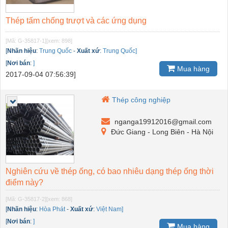
Thép tấm chống trượt và các ứng dụng
[Mã: G-35817-1]
[xem: 898]
[
Nhãn hiệu
:
Trung Quốc
-
Xuất xứ
:
Trung Quốc]
[
Nơi bán
:
]
Mua hàng
2017-09-04 07:56:39]
Thép công nghiệp
nganga19912016@gmail.com
Đức Giang - Long Biên - Hà Nội
Nghiên cứu về thép ống, có bao nhiêu dạng thép ống thời
điểm này?
[Mã: G-35817-2]
[xem: 868]
[
Nhãn hiệu
:
Hòa Phát
-
Xuất xứ
:
Việt Nam]
[
Nơi bán
:
]
Mua hàng