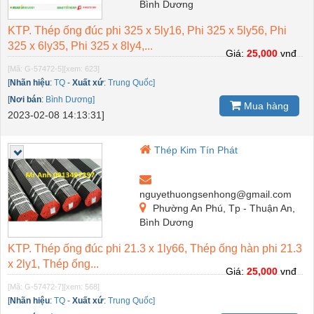
Bình Dương
KTP. Thép ống đúc phi 325 x 5ly16, Phi 325 x 5ly56, Phi
325 x 6ly35, Phi 325 x 8ly4,...
Giá:
25,000
vnđ
[Mã: G-57472-5]
[xem: 623]
[
Nhãn hiệu
:
TQ
-
Xuất xứ
:
Trung Quốc]
[
Nơi bán
:
Bình Dương]
Mua hàng
2023-02-08 14:13:31]
Thép Kim Tín Phát
nguyethuongsenhong@gmail.com
Phường An Phú, Tp - Thuận An,
Bình Dương
KTP. Thép ống đúc phi 21.3 x 1ly66, Thép ống hàn phi 21.3
x 2ly1, Thép ống...
Giá:
25,000
vnđ
[Mã: G-57472-7]
[xem: 568]
[
Nhãn hiệu
:
TQ
-
Xuất xứ
:
Trung Quốc]