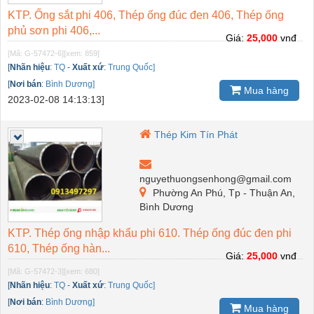
KTP. Ống sắt phi 406, Thép ống đúc đen 406, Thép ống
phủ sơn phi 406,...
Giá:
25,000
vnđ
[Mã: G-57472-6]
[xem: 859]
[
Nhãn hiệu
:
TQ
-
Xuất xứ
:
Trung Quốc]
[
Nơi bán
:
Bình Dương]
Mua hàng
2023-02-08 14:13:13]
Thép Kim Tín Phát
nguyethuongsenhong@gmail.com
Phường An Phú, Tp - Thuận An,
Bình Dương
KTP. Thép ống nhập khẩu phi 610. Thép ống đúc đen phi
610, Thép ống hàn...
Giá:
25,000
vnđ
[Mã: G-57472-3]
[xem: 680]
[
Nhãn hiệu
:
TQ
-
Xuất xứ
:
Trung Quốc]
[
Nơi bán
:
Bình Dương]
Mua hàng