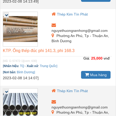
2023-02-08 14:13:49]
Thép Kim Tín Phát
nguyethuongsenhong@gmail.com
Phường An Phú, Tp - Thuận An,
Bình Dương
KTP. Ống thép đúc phi 141.3, phi 168.3
Giá:
25,000
vnđ
[Mã: G-57472-1]
[xem: 630]
[
Nhãn hiệu
:
TQ
-
Xuất xứ
:
Trung Quốc]
[
Nơi bán
:
Bình Dương]
Mua hàng
2023-02-08 14:14:07]
Thép Kim Tín Phát
nguyethuongsenhong@gmail.com
Phường An Phú, Tp - Thuận An,