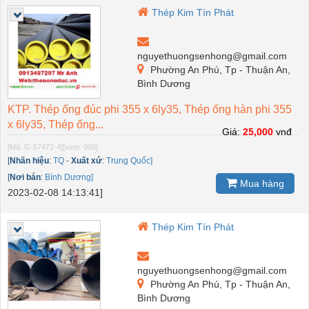
Thép Kim Tín Phát
nguyethuongsenhong@gmail.com
Phường An Phú, Tp - Thuận An,
Bình Dương
KTP. Thép ống đúc phi 355 x 6ly35, Thép ống hàn phi 355
x 6ly35, Thép ống...
Giá:
25,000
vnđ
[Mã: G-57472-4]
[xem: 908]
[
Nhãn hiệu
:
TQ
-
Xuất xứ
:
Trung Quốc]
[
Nơi bán
:
Bình Dương]
Mua hàng
2023-02-08 14:13:41]
Thép Kim Tín Phát
nguyethuongsenhong@gmail.com
Phường An Phú, Tp - Thuận An,
Bình Dương