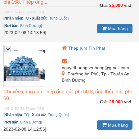
phi 168, Thép ống...
Giá:
25,000
vnđ
[Mã: G-57472-2]
[xem: 973]
[
Nhãn hiệu
:
TQ
-
Xuất xứ
:
Trung Quốc]
[
Nơi bán
:
Bình Dương]
Mua hàng
2023-02-08 14:13:59]
Thép Kim Tín Phát
nguyethuongsenhong@gmail.com
Phường An Phú, Tp - Thuận An,
Bình Dương
Chuyên cung cấp Thép ống đúc phi 60.3, ống thép đúc phi
60
Giá:
25,000
vnđ
[Mã: G-57472-8]
[xem: 938]
[
Nhãn hiệu
:
TQ
-
Xuất xứ
:
Trung Quốc]
[
Nơi bán
:
Bình Dương]
Mua hàng
2023-02-08 14:12:56]