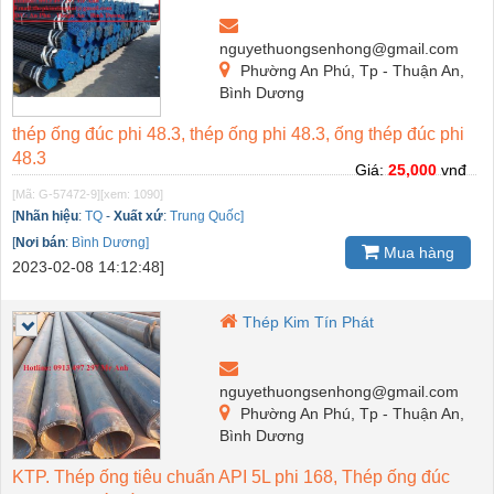
nguyethuongsenhong@gmail.com
Phường An Phú, Tp - Thuận An,
Bình Dương
thép ống đúc phi 48.3, thép ống phi 48.3, ống thép đúc phi
48.3
Giá:
25,000
vnđ
[Mã: G-57472-9]
[xem: 1090]
[
Nhãn hiệu
:
TQ
-
Xuất xứ
:
Trung Quốc]
[
Nơi bán
:
Bình Dương]
Mua hàng
2023-02-08 14:12:48]
Thép Kim Tín Phát
nguyethuongsenhong@gmail.com
Phường An Phú, Tp - Thuận An,
Bình Dương
KTP. Thép ống tiêu chuẩn API 5L phi 168, Thép ống đúc