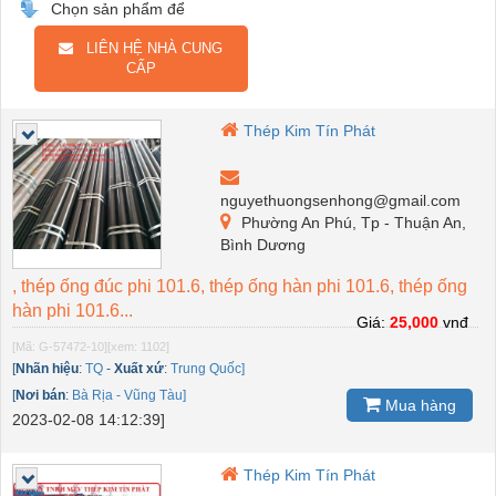
Chọn sản phẩm để
LIÊN HỆ NHÀ CUNG
CẤP
Thép Kim Tín Phát
nguyethuongsenhong@gmail.com
Phường An Phú, Tp - Thuận An,
Bình Dương
, thép ống đúc phi 101.6, thép ống hàn phi 101.6, thép ống
hàn phi 101.6...
Giá:
25,000
vnđ
[Mã: G-57472-10]
[xem: 1102]
[
Nhãn hiệu
:
TQ
-
Xuất xứ
:
Trung Quốc]
[
Nơi bán
:
Bà Rịa - Vũng Tàu]
Mua hàng
2023-02-08 14:12:39]
Thép Kim Tín Phát