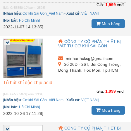
Giá:
1,999
vnđ
[Mã: G-55550-10]
[xem: 2598]
[
Nhãn hiệu
:
Cơ khí Sài Gòn_Việt Nam
-
Xuất xứ
:
VIỆT NAM]
[
Nơi bán
:
Hồ Chí Minh]
Mua hàng
2022-11-07 14:13:35]
CÔNG TY CỔ PHẦN THIẾT BỊ
VẬT TƯ CƠ KHÍ SÀI GÒN
minhanhcksg@gmail.com
Số 26D - 26T, Bùi Công Trừng,
Đông Thạnh, Hóc Môn, Tp.HCM
Tủ hút khí độc chịu acid
Giá:
1,999
vnđ
[Mã: G-55550-3]
[xem: 2334]
[
Nhãn hiệu
:
Cơ khí Sài Gòn_Việt Nam
-
Xuất xứ
:
VIỆT NAM]
[
Nơi bán
:
Hồ Chí Minh]
Mua hàng
2022-10-26 17:11:28]
CÔNG TY CỔ PHẦN THIẾT BỊ