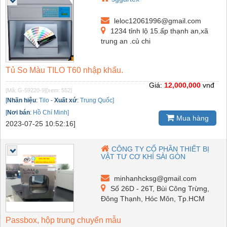
leloc12061996@gmail.com
1234 tỉnh lộ 15.ấp thạnh an,xã
trung an .củ chi
Tủ So Màu TILO T60 nhập khẩu.
Giá:
12,000,000
vnđ
[Mã: G-59220-9]
[xem: 552]
[
Nhãn hiệu
:
Tilo
-
Xuất xứ
:
Trung Quốc]
[
Nơi bán
:
Hồ Chí Minh]
Mua hàng
2023-07-25 10:52:16]
CÔNG TY CỔ PHẦN THIẾT BỊ
VẬT TƯ CƠ KHÍ SÀI GÒN
minhanhcksg@gmail.com
Số 26D - 26T, Bùi Công Trừng,
Đông Thạnh, Hóc Môn, Tp.HCM
Passbox, hộp trung chuyển mẫu