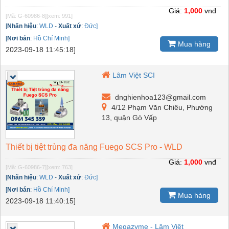
Giá:
1,000
vnđ
[Mã: G-60986-8]
[xem: 991]
[
Nhãn hiệu
:
WLD
-
Xuất xứ
:
Đức]
[
Nơi bán
:
Hồ Chí Minh]
Mua hàng
2023-09-18 11:45:18]
Lâm Việt SCI
dnghienhoa123@gmail.com
4/12 Phạm Văn Chiêu, Phường
13, quận Gò Vấp
Thiết bị tiệt trùng đa năng Fuego SCS Pro - WLD
Giá:
1,000
vnđ
[Mã: G-60986-7]
[xem: 763]
[
Nhãn hiệu
:
WLD
-
Xuất xứ
:
Đức]
[
Nơi bán
:
Hồ Chí Minh]
Mua hàng
2023-09-18 11:40:15]
Megazyme - Lâm Việt