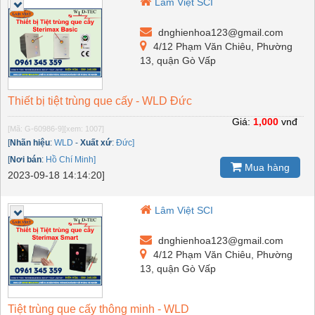
Lâm Việt SCI
dnghienhoa123@gmail.com
4/12 Phạm Văn Chiêu, Phường
13, quận Gò Vấp
Thiết bị tiệt trùng que cấy - WLD Đức
Giá:
1,000
vnđ
[Mã: G-60986-9]
[xem: 1007]
[
Nhãn hiệu
:
WLD
-
Xuất xứ
:
Đức]
[
Nơi bán
:
Hồ Chí Minh]
Mua hàng
2023-09-18 14:14:20]
Lâm Việt SCI
dnghienhoa123@gmail.com
4/12 Phạm Văn Chiêu, Phường
13, quận Gò Vấp
Tiệt trùng que cấy thông minh - WLD