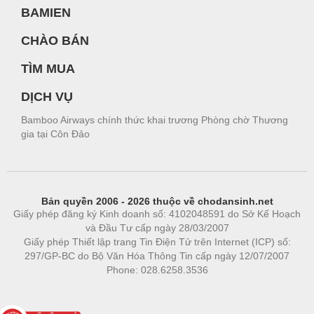
BAMIEN
CHÀO BÁN
TÌM MUA
DỊCH VỤ
Bamboo Airways chính thức khai trương Phòng chờ Thương
gia tại Côn Đảo
Bản quyền 2006 - 2026 thuộc về chodansinh.net
Giấy phép đăng ký Kinh doanh số: 4102048591 do Sở Kế Hoạch
và Đầu Tư cấp ngày 28/03/2007
Giấy phép Thiết lập trang Tin Điện Tử trên Internet (ICP) số:
297/GP-BC do Bộ Văn Hóa Thông Tin cấp ngày 12/07/2007
Phone: 028.6258.3536
Phòng trọ
|
https://bdsgroup.vn
https://kqxs123.com