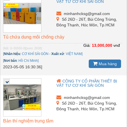
VẬT TƯ CƠ KHÍ SÀI GÒN
minhanhcksg@gmail.com
Số 26D - 26T, Bùi Công Trừng,
Đông Thạnh, Hóc Môn, Tp.HCM
Tủ chứa dung môi chống cháy
Giá:
13,000,000
vnđ
[Mã: G-55550-8]
[xem: 2638]
[
Nhãn hiệu
:
CƠ KHÍ SÀI GÒN
-
Xuất xứ
:
VIỆT NAM]
[
Nơi bán
:
Hồ Chí Minh]
Mua hàng
2023-05-05 16:30:36]
CÔNG TY CỔ PHẦN THIẾT BỊ
VẬT TƯ CƠ KHÍ SÀI GÒN
minhanhcksg@gmail.com
Số 26D - 26T, Bùi Công Trừng,
Đông Thạnh, Hóc Môn, Tp.HCM
Bàn thí nghiệm trung tâm