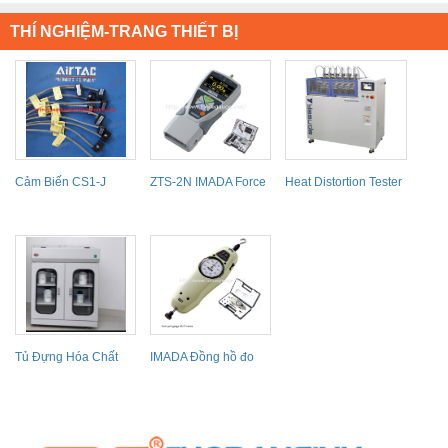
THÍ NGHIỆM-TRANG THIẾT BỊ
Cảm Biến CS1-J
ZTS-2N IMADA Force
Heat Distortion Tester
Gauge, thiết bị đo
No.148 HDT Máy
lực...
kiểm tra...
Tủ Đựng Hóa Chất
IMADA Đồng hồ đo
Có Lọc Hấp Thu
lực kéo – căng FB...