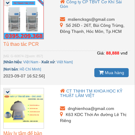
Công ty CP TBVT Cơ Khí Sài
Gòn
msliencksgs@gmail.com
Số 26D - 26T, Bùi Công Trừng,
Đông Thạnh, Hóc Môn, Tp.HCM
Tủ thao tác PCR
Giá:
88,888
vnđ
[Mã: G-60874-2]
[xem: 857]
[
Nhãn hiệu
:
Việt Nam
-
Xuất xứ
:
Việt Nam]
[
Nơi bán
:
Hồ Chí Minh]
Mua hàng
2023-09-07 16:52:56]
CT TNHH TM KHOA HỌC KỸ
THUẬT LÂM VIỆT
dnghienhoa@gmail.com
K63 KDC Thới An đường Lê Thị
Riêng
Máy ly tâm để bàn