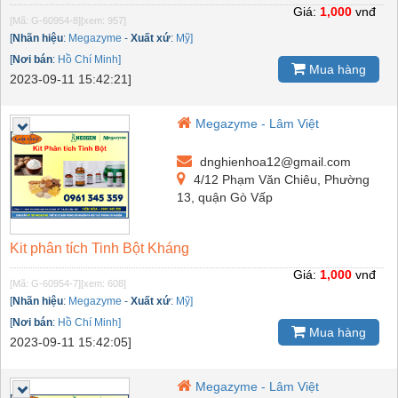
Giá:
1,000
vnđ
[Mã: G-60954-8]
[xem: 957]
[
Nhãn hiệu
:
Megazyme
-
Xuất xứ
:
Mỹ]
[
Nơi bán
:
Hồ Chí Minh]
Mua hàng
2023-09-11 15:42:21]
Megazyme - Lâm Việt
dnghienhoa12@gmail.com
4/12 Phạm Văn Chiêu, Phường
13, quận Gò Vấp
Kit phân tích Tinh Bột Kháng
Giá:
1,000
vnđ
[Mã: G-60954-7]
[xem: 608]
[
Nhãn hiệu
:
Megazyme
-
Xuất xứ
:
Mỹ]
[
Nơi bán
:
Hồ Chí Minh]
Mua hàng
2023-09-11 15:42:05]
Megazyme - Lâm Việt