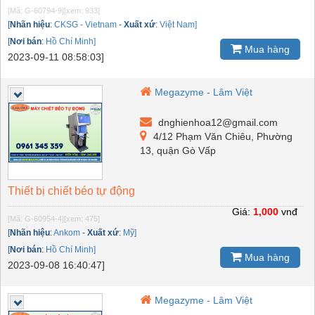
[Mã: G-60794-9]
[xem: 933]
[
Nhãn hiệu
:
CKSG - Vietnam
-
Xuất xứ
:
Việt Nam]
[
Nơi bán
:
Hồ Chí Minh]
Mua hàng
2023-09-11 08:58:03]
Megazyme - Lâm Việt
dnghienhoa12@gmail.com
4/12 Phạm Văn Chiêu, Phường
13, quận Gò Vấp
Thiết bị chiết béo tự động
Giá:
1,000
vnđ
[Mã: G-60954-4]
[xem: 475]
[
Nhãn hiệu
:
Ankom
-
Xuất xứ
:
Mỹ]
[
Nơi bán
:
Hồ Chí Minh]
Mua hàng
2023-09-08 16:40:47]
Megazyme - Lâm Việt