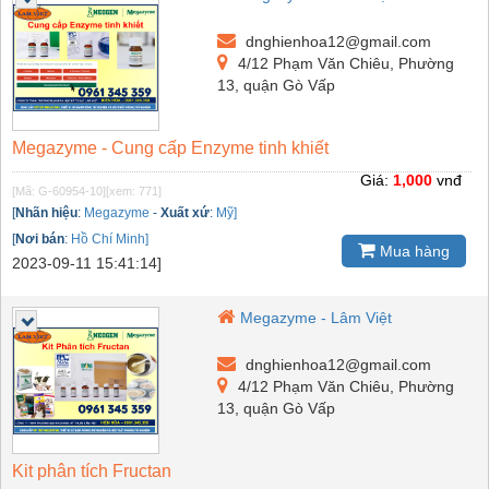
dnghienhoa12@gmail.com
4/12 Phạm Văn Chiêu, Phường
13, quận Gò Vấp
Megazyme - Cung cấp Enzyme tinh khiết
Giá:
1,000
vnđ
[Mã: G-60954-10]
[xem: 771]
[
Nhãn hiệu
:
Megazyme
-
Xuất xứ
:
Mỹ]
[
Nơi bán
:
Hồ Chí Minh]
Mua hàng
2023-09-11 15:41:14]
Megazyme - Lâm Việt
dnghienhoa12@gmail.com
4/12 Phạm Văn Chiêu, Phường
13, quận Gò Vấp
Kit phân tích Fructan