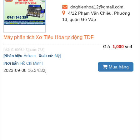
dnghienhoa12@gmail.com
4/12 Phạm Văn Chiêu, Phường
13, quận Gò Vấp
Máy phân tích Xơ Tiêu Hóa tự động TDF
Giá:
1,000
vnđ
[Mã: G-60954-3]
[xem: 768]
[
Nhãn hiệu
:
Ankom
-
Xuất xứ
:
Mỹ]
[
Nơi bán
:
Hồ Chí Minh]
Mua hàng
2023-09-08 16:34:32]