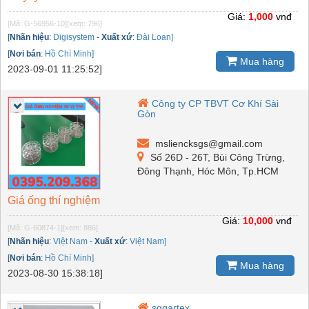
Giá:
1,000
vnđ
[Mã: G-56956-10]
[xem: 796]
[
Nhãn hiệu
:
Digisystem
-
Xuất xứ
:
Đài Loan]
[
Nơi bán
:
Hồ Chí Minh]
Mua hàng
2023-09-01 11:25:52]
Công ty CP TBVT Cơ Khí Sài
Gòn
msliencksgs@gmail.com
Số 26D - 26T, Bùi Công Trừng,
Đông Thạnh, Hóc Môn, Tp.HCM
Giá ống thí nghiệm
Giá:
10,000
vnđ
[Mã: G-60874-1]
[xem: 886]
[
Nhãn hiệu
:
Việt Nam
-
Xuất xứ
:
Việt Nam]
[
Nơi bán
:
Hồ Chí Minh]
Mua hàng
2023-08-30 15:38:18]
sggartex