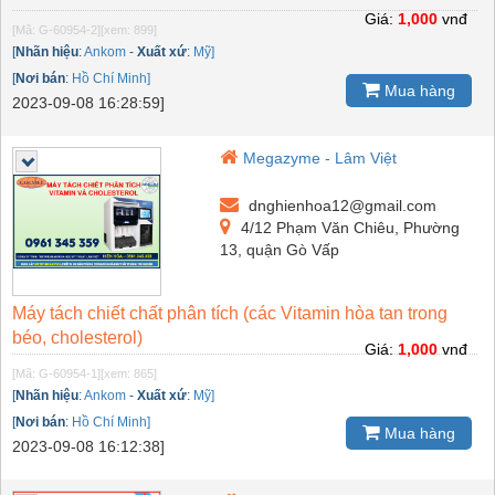
Giá:
1,000
vnđ
[Mã: G-60954-2]
[xem: 899]
[
Nhãn hiệu
:
Ankom
-
Xuất xứ
:
Mỹ]
[
Nơi bán
:
Hồ Chí Minh]
Mua hàng
2023-09-08 16:28:59]
Megazyme - Lâm Việt
dnghienhoa12@gmail.com
4/12 Phạm Văn Chiêu, Phường
13, quận Gò Vấp
Máy tách chiết chất phân tích (các Vitamin hòa tan trong
béo, cholesterol)
Giá:
1,000
vnđ
[Mã: G-60954-1]
[xem: 865]
[
Nhãn hiệu
:
Ankom
-
Xuất xứ
:
Mỹ]
[
Nơi bán
:
Hồ Chí Minh]
Mua hàng
2023-09-08 16:12:38]