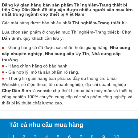
Đăng ký gian hàng bán sản phẩm Thí nghiệm-Trang thiết bị
trên
Chợ Dân Sinh
để tiếp cận được nhiều người cần mua lớn
nhất trong ngành chợ thiết bị Việt Nam
Các mặt hàng được bán nhiều nhất
Thí nghiệm-Trang thiết bị
:
Lựa chọn sản phẩm ở chuyên mục Thí nghiệm-Trang thiết bị
Chợ
Dân Sinh
, quý khách cần lưu ý:
- Giang hàng có đã được xác nhận hoặc giang hàng:
Nhà cung
cấp chuyên nghiệp
,
Nhà cung cấp Uy Tín
,
Nhà cung cấp
thường
- Hàng chính hãng có bảo hành
- Giá hợp lý, mô tả sản phẩm rõ ràng.
- Thông tin gian hàng bán phải có đầy đủ thông tin: Email,
Webstite, số điện thoại, tên doanh nghiệp, địa chỉ doanh nghiệp
Chợ Dân Sinh
là website chợ thiết bị mua bán máy móc và thiết bị
công nghiệp 100% chuyên cung cấp các sản phẩm công nghiệp và
thiết bị kỹ thuật chất lượng cao.
Tất cả nhu cầu mua hàng
1
2
3
4
5
6
7
8
9
10