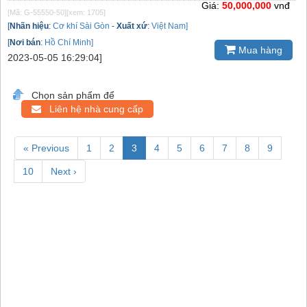
Giá:
50,000,000
vnđ
[Mã: G-55550-50]
[xem: 1705]
[
Nhãn hiệu
:
Cơ khí Sài Gòn
-
Xuất xứ
:
Việt Nam]
[
Nơi bán
:
Hồ Chí Minh]
Mua hàng
2023-05-05 16:29:04]
Chọn sản phẩm để
Liên hệ nhà cung cấp
« Previous
1
2
3
4
5
6
7
8
9
10
Next ›