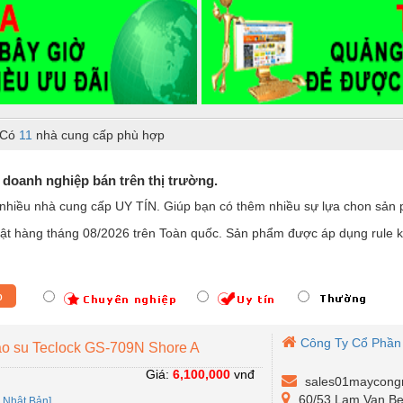
 Có
11
nhà cung cấp phù hợp
 doanh nghiệp bán trên thị trường.
 nhiều nhà cung cấp UY TÍN. Giúp bạn có thêm nhiều sự lựa chon sả
t hàng tháng 08/2026 trên Toàn quốc. Sản phẩm được áp dụng rule ki
p
Công Ty Cổ Phần
ao su Teclock GS-709N Shore A
Giá:
6,100,000
vnđ
sales01maycong
60/53 Lam Van Ben 
:
Nhật Bản]