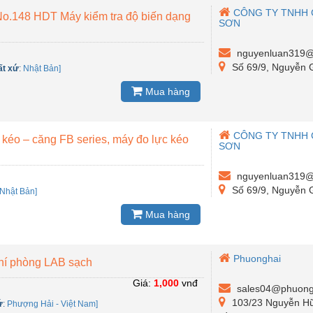
CÔNG TY TNHH 
 No.148 HDT Máy kiểm tra độ biến dạng
SƠN
nguyenluan319@
Số 69/9, Nguyễn G
ất xứ
:
Nhật Bản]
Mua hàng
CÔNG TY TNHH 
kéo – căng FB series, máy đo lực kéo
SƠN
nguyenluan319@
Số 69/9, Nguyễn G
Nhật Bản]
Mua hàng
Phuonghai
phí phòng LAB sạch
Giá:
1,000
vnđ
sales04@phuong
103/23 Nguyễn Hữu
ứ
:
Phượng Hải - Việt Nam]