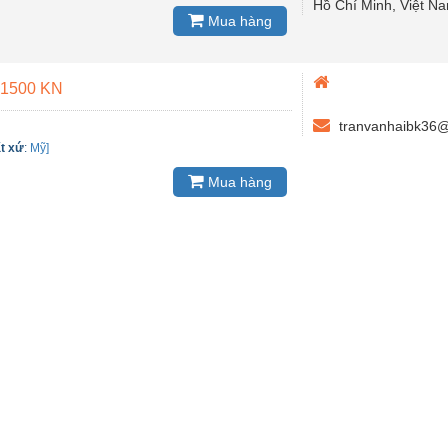
Hồ Chí Minh, Việt N
Mua hàng
 1500 KN
tranvanhaibk36
t xứ
:
Mỹ]
Mua hàng