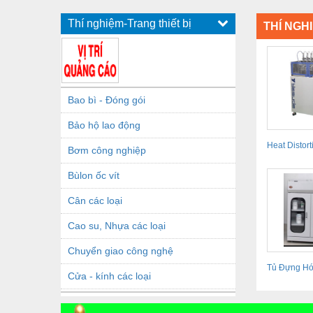
Thí nghiệm-Trang thiết bị
THÍ NGH
Bao bì - Đóng gói
Bảo hộ lao động
Heat Distort
Bơm công nghiệp
No.148 HDT
Bùlon ốc vít
tra...
Cân các loại
Cao su, Nhựa các loại
Chuyển giao công nghệ
Tủ Đựng Hó
Cửa - kính các loại
Hấp Thu
Dầu khí - Thiết bị