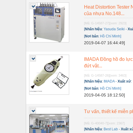
Thiết bị điện
Heat Distortion Tester
Thiết bị giáo dục
của nhựa No.148...
Thiết bị khác
[Mã: G-14587-27]
[xem: 2923]
[
Nhãn hiệu
:
Yasuda Seiki
-
Xu
Thiết bị làm sạch
[
Nơi bán
:
Hồ Chí Minh]
2019-04-07 16:44:49]
Thiết bị sơn - Sơn
Thiết bị nhà bếp
IMADA Đồng hồ đo lực 
đứt vật...
Thiết bị nhiệt
[Mã: G-14587-26]
[xem: 3463]
Thiêt bị PCCC
[
Nhãn hiệu
:
IMADA
-
Xuất xứ
:
Thiết bị truyền động
[
Nơi bán
:
Hồ Chí Minh]
2019-04-05 18:12:50]
Thiết bị văn phòng
Thiết bị viễn thông
Tư vấn, thiết kế miễn 
Thủy lực-Thiết bị
[Mã: G-40040-7]
[xem: 2367]
[
Nhãn hiệu
:
Best Lab
-
Xuất x
Thủy sản - Trang thiết bị