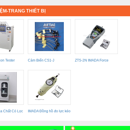
IỆM-TRANG THIẾT BỊ
ion Tester
Cảm Biến CS1-J
ZTS-2N IMADA Force
 Máy kiểm
Gauge, thiết bị đo lực...
a Chất Có Lọc
IMADA Đồng hồ đo lực kéo
– căng FB...