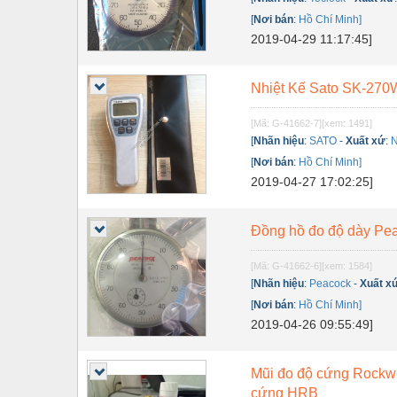
Dụng cụ đo
[
Nơi bán
:
Hồ Chí Minh]
Gỗ - Trang thiết bị
2019-04-29 11:17:45]
Hàn cắt - Thiết bị
Nhiệt Kế Sato SK-270
Hóa chất-Trang thiết bị
[Mã: G-41662-7]
[xem: 1491]
Kệ công nghiệp
[
Nhãn hiệu
:
SATO
-
Xuất xứ
:
N
Khí nén - Thiết bị
[
Nơi bán
:
Hồ Chí Minh]
2019-04-27 17:02:25]
Khuôn mẫu - Phụ tùng
Lọc công nghiệp
Đồng hồ đo độ dày Pea
Máy công cụ - Phụ tùng
[Mã: G-41662-6]
[xem: 1584]
[
Nhãn hiệu
:
Peacock
-
Xuất x
Mỏ - Trang thiết bị
[
Nơi bán
:
Hồ Chí Minh]
Mô tơ - Hộp số
2019-04-26 09:55:49]
Môi trường - Thiết bị
Mũi đo độ cứng Rockwe
Nâng hạ - Trang thiết bị
cứng HRB