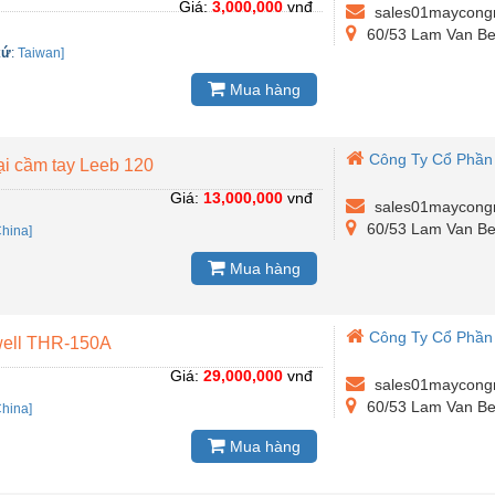
Giá:
3,000,000
vnđ
sales01maycong
60/53 Lam Van Ben 
xứ
:
Taiwan]
Mua hàng
Công Ty Cổ Phần
ại cầm tay Leeb 120
Giá:
13,000,000
vnđ
sales01maycong
60/53 Lam Van Ben 
hina]
Mua hàng
Công Ty Cổ Phần
well THR-150A
Giá:
29,000,000
vnđ
sales01maycong
60/53 Lam Van Ben 
hina]
Mua hàng