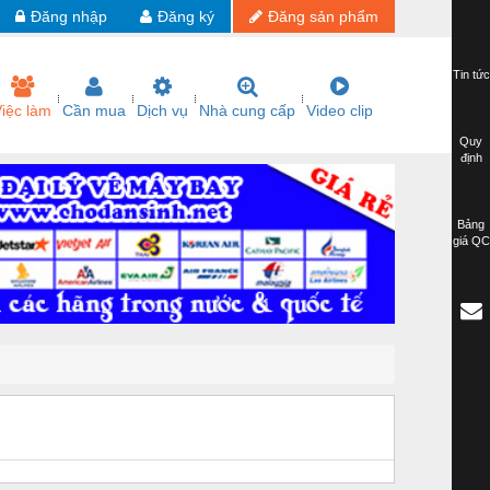
Đăng nhập
Đăng ký
Đăng sản phẩm
Tin tức
iệc làm
Cần mua
Dịch vụ
Nhà cung cấp
Video clip
Quy
định
Bảng
giá QC