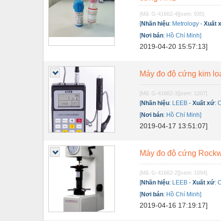
Nội - Ngoại thất - văn phòng
[Mã: G-41662-4]
[xem: 935]
[
Nhãn hiệu
:
Metrology
-
Xuất 
Nồi hơi - Trang thiết bị
[
Nơi bán
:
Hồ Chí Minh]
2019-04-20 15:57:13]
Nông nghiệp - Thiết bị
Nước-Vật tư thiết bị
Máy đo độ cứng kim lo
Phốt cơ khí
[Mã: G-41662-3]
[xem: 1207]
Sắt, thép, inox các loại
[
Nhãn hiệu
:
LEEB
-
Xuất xứ
:
C
[
Nơi bán
:
Hồ Chí Minh]
Thí nghiệm-Trang thiết bị
2019-04-17 13:51:07]
Thiết bị chiếu sáng
Máy đo độ cứng Rock
Thiết bị chống sét
Thiết bị an ninh
[Mã: G-41662-2]
[xem: 1094]
[
Nhãn hiệu
:
LEEB
-
Xuất xứ
:
C
Thiết bị công nghiệp
[
Nơi bán
:
Hồ Chí Minh]
2019-04-16 17:19:17]
Thiết bị công trình