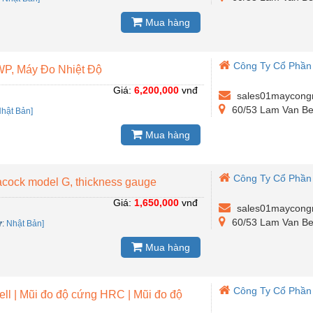
Mua hàng
Công Ty Cổ Phần
WP, Máy Đo Nhiệt Độ
Giá:
6,200,000
vnđ
sales01maycong
60/53 Lam Van Ben 
hật Bản]
Mua hàng
Công Ty Cổ Phần
cock model G, thickness gauge
Giá:
1,650,000
vnđ
sales01maycong
60/53 Lam Van Ben 
ứ
:
Nhật Bản]
Mua hàng
Công Ty Cổ Phần
ll | Mũi đo độ cứng HRC | Mũi đo độ