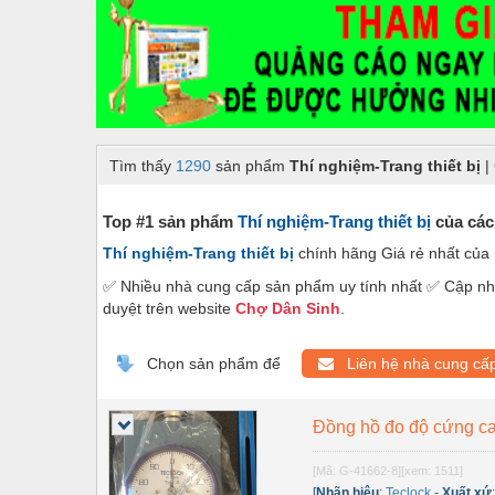
Dây chuyền sản xuất
Dệt may - Thiết bị
Dầu mỡ công nghiệp
Dịch vụ - Thi công
Tìm thấy
1290
sản phẩm
Thí nghiệm-Trang thiết bị
|
Điện công nghiệp
Điện gia dụng
Top #1 sản phẩm
Thí nghiệm-Trang thiết bị
của các
Thí nghiệm-Trang thiết bị
chính hãng Giá rẻ nhất của
Điện Lạnh
✅ Nhiều nhà cung cấp sản phẩm uy tính nhất ✅ Cập nhậ
Đóng tàu Thiết bị
duyệt trên website
Chợ Dân Sinh
.
Đúc chính xác Thiết bị
Chọn sản phẩm để
Liên hệ nhà cung cấ
Dụng cụ cầm tay
Dụng cụ cắt gọt
Đồng hồ đo độ cứng c
Dụng cụ điện
[Mã: G-41662-8]
[xem: 1511]
[
Nhãn hiệu
:
Teclock
-
Xuất xứ