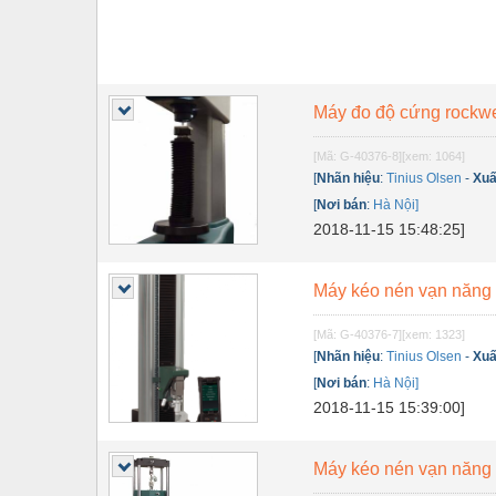
Máy đo độ cứng rockwe
[Mã: G-40376-8]
[xem: 1064]
[
Nhãn hiệu
:
Tinius Olsen
-
Xuấ
[
Nơi bán
:
Hà Nội]
2018-11-15 15:48:25]
Máy kéo nén vạn năng
[Mã: G-40376-7]
[xem: 1323]
[
Nhãn hiệu
:
Tinius Olsen
-
Xuấ
[
Nơi bán
:
Hà Nội]
2018-11-15 15:39:00]
Máy kéo nén vạn năng