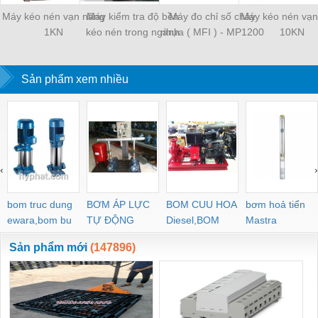
Máy kéo nén vạn năng
Máy kiểm tra độ bền
Máy đo chỉ số chảy
Máy kéo nén vạn
1KN
kéo nén trong ngành
nhựa ( MFI ) - MP1200
10KN
nhựa- 5KN
Sản phẩm xem nhiều
‹
›
bom truc dung
BƠM ÁP LỰC
BOM CUU HOA
bơm hoả tiển
ewara,bom bu
TỰ ĐỘNG
Diesel,BOM
Mastra
ewara
CHUA CHAY
Sản phẩm mới
(147896)