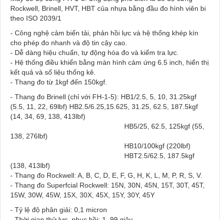
Rockwell, Brinell, HVT, HBT của nhựa bằng đầu đo hình viên bi
theo ISO 2039/1
- Công nghệ cảm biến tải, phản hồi lực và hệ thống khép kín
cho phép đo nhanh và độ tin cậy cao.
- Dễ dàng hiệu chuẩn, tự động hóa đo và kiểm tra lực.
- Hệ thống điều khiển bằng màn hình cảm ứng 6.5 inch, hiển thị
kết quả và số liệu thống kê.
- Thang đo từ 1kgf đến 150kgf.
- Thang đo Brinell (chỉ với FH-1-5): HB1/2.5, 5, 10, 31.25kgf
(5.5, 11, 22, 69lbf) HB2.5/6.25,15.625, 31.25, 62.5, 187.5kgf
(14, 34, 69, 138, 413lbf)
HB5/25, 62.5, 125kgf (55,
138, 276lbf)
HB10/100kgf (220lbf)
HBT2.5/62.5, 187.5kgf
(138, 413lbf)
- Thang đo Rockwell: A, B, C, D, E, F, G, H, K, L, M, P, R, S, V.
- Thang đo Superfcial Rockwell: 15N, 30N, 45N, 15T, 30T, 45T,
15W, 30W, 45W, 15X, 30X, 45X, 15Y, 30Y, 45Y
- Tỷ lệ độ phân giải: 0,1 micron
- Thời gian thử lực, phục hồi: 1–99 giây.