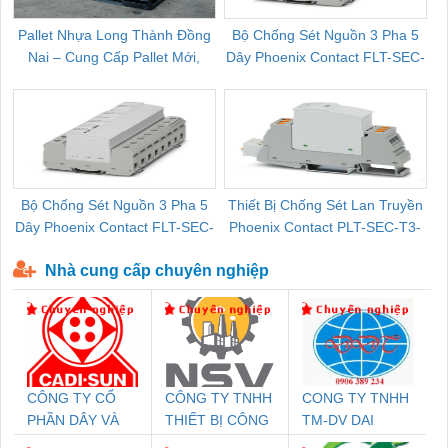
Pallet Nhựa Long Thành Đồng
Bộ Chống Sét Nguồn 3 Pha 5
Nai – Cung Cấp Pallet Mới,
Dây Phoenix Contact FLT-SEC-
C
Pallet Cũ Giá Tốt
P-T1-3S-264/50-FM - 2909589
Bộ Chống Sét Nguồn 3 Pha 5
Thiết Bị Chống Sét Lan Truyền
B
Dây Phoenix Contact FLT-SEC-
Phoenix Contact PLT-SEC-T3-
P-T1-3S-440/35-FM - 2908264
230-FM-PT - 2907928
Nhà cung cấp chuyên nghiệp
CÔNG TY CỔ
CÔNG TY TNHH
CONG TY TNHH
PHẦN DÂY VÀ
THIẾT BỊ CÔNG
TM-DV DAI
CÁP ĐIỆN
NGHIỆP NIHON
DONG THANH