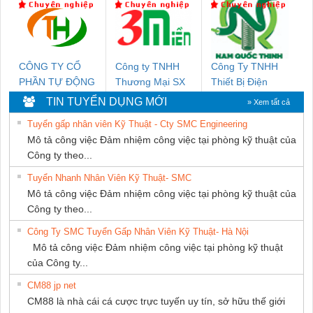
THƯỢNG ĐÌNH
SETSUBI VIỆT
NAM
CÔNG TY CỔ
Công ty TNHH
Công Ty TNHH
PHẦN TỰ ĐỘNG
Thương Mại SX
Thiết Bị Điện
TIẾN HƯNG
Ba Miền
Nam Quốc Thịnh
TIN TUYỂN DỤNG MỚI
» Xem tất cả
Tuyển gấp nhân viên Kỹ Thuật - Cty SMC Engineering
Mô tả công việc Đảm nhiệm công việc tại phòng kỹ thuật của
Công ty theo...
Tuyển Nhanh Nhân Viên Kỹ Thuật- SMC
Mô tả công việc Đảm nhiệm công việc tại phòng kỹ thuật của
Công ty theo...
Công Ty SMC Tuyển Gấp Nhân Viên Kỹ Thuật- Hà Nội
Mô tả công việc Đảm nhiệm công việc tại phòng kỹ thuật
của Công ty...
CM88 jp net
CM88 là nhà cái cá cược trực tuyến uy tín, sở hữu thế giới