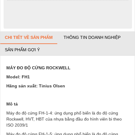
CHI TIẾT VỀ SẢN PHẨM
THÔNG TIN DOANH NGHIỆP
SẢN PHẨM GỢI Ý
MÁY ĐO ĐỘ CỨNG ROCKWELL
Model: FH1
Hãng sản xuất: Tinius Olsen
Mô tả
Máy đo độ cứng FH-1-4: ứng dụng phổ biến là đo độ cứng
Rockwell, HVT, HBT của nhựa bằng đầu đo hình viên bi theo
ISO 2039/1
Máy đo độ cứng FH-1-5: ứng dụng phổ biến là đo độ cứng