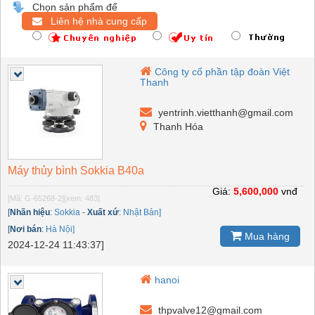
Chọn sản phẩm để
Liên hệ nhà cung cấp
Công ty cổ phần tập đoàn Việt
Thanh
yentrinh.vietthanh@gmail.com
Thanh Hóa
Máy thủy bình Sokkia B40a
Giá:
5,600,000
vnđ
[Mã: G-65268-2]
[xem: 483]
[
Nhãn hiệu
:
Sokkia
-
Xuất xứ
:
Nhật Bản]
[
Nơi bán
:
Hà Nội]
Mua hàng
2024-12-24 11:43:37]
hanoi
thpvalve12@gmail.com