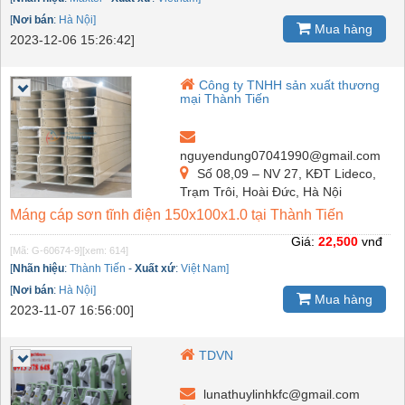
[
Nơi bán
:
Hà Nội]
Mua hàng
2023-12-06 15:26:42]
Công ty TNHH sản xuất thương
mại Thành Tiến
nguyendung07041990@gmail.com
Số 08,09 – NV 27, KĐT Lideco,
Trạm Trôi, Hoài Đức, Hà Nội
Máng cáp sơn tĩnh điện 150x100x1.0 tại Thành Tiến
Giá:
22,500
vnđ
[Mã: G-60674-9]
[xem: 614]
[
Nhãn hiệu
:
Thành Tiến
-
Xuất xứ
:
Việt Nam]
[
Nơi bán
:
Hà Nội]
Mua hàng
2023-11-07 16:56:00]
TDVN
lunathuylinhkfc@gmail.com