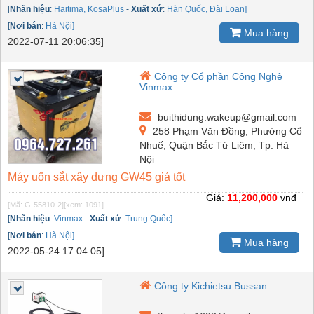
[
Nhãn hiệu
:
Haitima, KosaPlus
-
Xuất xứ
:
Hàn Quốc, Đài Loan]
[
Nơi bán
:
Hà Nội]
Mua hàng
2022-07-11 20:06:35]
Công ty Cổ phần Công Nghệ
Vinmax
buithidung.wakeup@gmail.com
258 Phạm Văn Đồng, Phường Cổ
Nhuế, Quận Bắc Từ Liêm, Tp. Hà
Nội
Máy uốn sắt xây dựng GW45 giá tốt
Giá:
11,200,000
vnđ
[Mã: G-55810-2]
[xem: 1091]
[
Nhãn hiệu
:
Vinmax
-
Xuất xứ
:
Trung Quốc]
[
Nơi bán
:
Hà Nội]
Mua hàng
2022-05-24 17:04:05]
Công ty Kichietsu Bussan