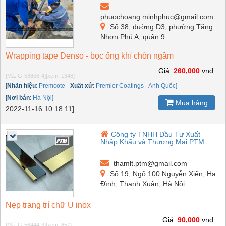
phuochoang.minhphuc@gmail.com
Số 38, đường D3, phường Tăng
Nhơn Phú A, quận 9
Wrapping tape Denso - bọc ống khí chôn ngầm
Giá:
260,000
vnđ
[Mã: G-53806-4]
[xem: 1346]
[
Nhãn hiệu
:
Premcote
-
Xuất xứ
:
Premier Coatings - Anh Quốc]
[
Nơi bán
:
Hà Nội]
Mua hàng
2022-11-16 10:18:11]
Công ty TNHH Đầu Tư Xuất
Nhập Khẩu và Thương Mại PTM
thamlt.ptm@gmail.com
Số 19, Ngõ 100 Nguyễn Xiển, Hạ
Đình, Thanh Xuân, Hà Nội
Nẹp trang trí chữ U inox
Giá:
90,000
vnđ
[Mã: G-56444-3]
[xem: 857]