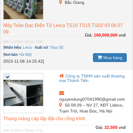
Bắc Giang
Máy Toàn Đạc Điện Tử Leica TS10 TS15 TS02 03 06 07
09
Giá:
100,000,000
vnđ
[Mã: G-61582-1]
[xem: 829]
[
Nhãn hiệu
:
Leica
-
Xuất xứ
:
Thụy Sĩ]
[
Nơi bán
:
Hà Nội]
Mua hàng
2023-11-06 14:25:42]
Công ty TNHH sản xuất thương
mại Thành Tiến
nguyendung07041990@gmail.com
Số 08,09 – NV 27, KĐT Lideco,
Trạm Trôi, Hoài Đức, Hà Nội
Thang máng cáp lắp đặt cho công trình
Giá:
22,500
vnđ
[Mã: G-60674-7]
[xem: 771]