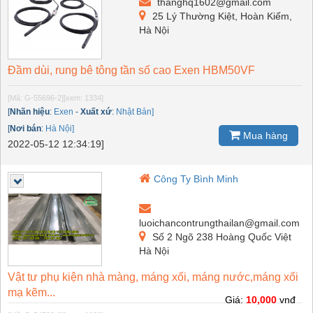
thanghq1602@gmail.com
25 Lý Thường Kiệt, Hoàn Kiếm,
Hà Nội
Đầm dùi, rung bê tông tần số cao Exen HBM50VF
[Mã: G-55696-2]
[xem: 1334]
[
Nhãn hiệu
:
Exen
-
Xuất xứ
:
Nhật Bản]
[
Nơi bán
:
Hà Nội]
Mua hàng
2022-05-12 12:34:19]
Công Ty Bình Minh
luoichancontrungthailan@gmail.com
Số 2 Ngõ 238 Hoàng Quốc Việt
Hà Nội
Vật tư phụ kiện nhà màng, máng xối, máng nước,máng xối
mạ kẽm...
Giá:
10,000
vnđ