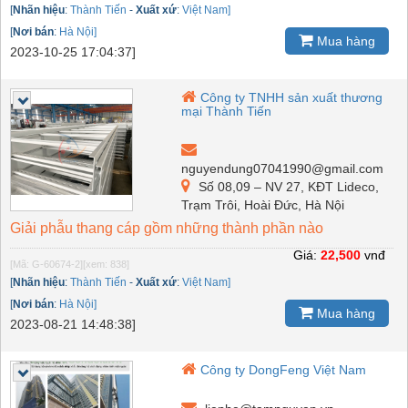
[
Nhãn hiệu
:
Thành Tiến
-
Xuất xứ
:
Việt Nam]
[
Nơi bán
:
Hà Nội]
Mua hàng
2023-10-25 17:04:37]
Công ty TNHH sản xuất thương
mại Thành Tiến
nguyendung07041990@gmail.com
Số 08,09 – NV 27, KĐT Lideco,
Trạm Trôi, Hoài Đức, Hà Nội
Giải phẫu thang cáp gồm những thành phần nào
Giá:
22,500
vnđ
[Mã: G-60674-2]
[xem: 838]
[
Nhãn hiệu
:
Thành Tiến
-
Xuất xứ
:
Việt Nam]
[
Nơi bán
:
Hà Nội]
Mua hàng
2023-08-21 14:48:38]
Công ty DongFeng Việt Nam