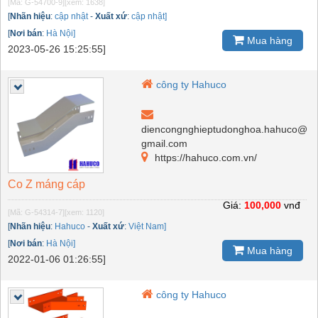
[Mã: G-54700-9]
[xem: 1638]
[
Nhãn hiệu
:
cập nhật
-
Xuất xứ
:
cập nhật]
[
Nơi bán
:
Hà Nội]
Mua hàng
2023-05-26 15:25:55]
công ty Hahuco
diencongnghieptudonghoa.hahuco@
gmail.com
https://hahuco.com.vn/
Co Z máng cáp
Giá:
100,000
vnđ
[Mã: G-54314-7]
[xem: 1120]
[
Nhãn hiệu
:
Hahuco
-
Xuất xứ
:
Việt Nam]
[
Nơi bán
:
Hà Nội]
Mua hàng
2022-01-06 01:26:55]
công ty Hahuco