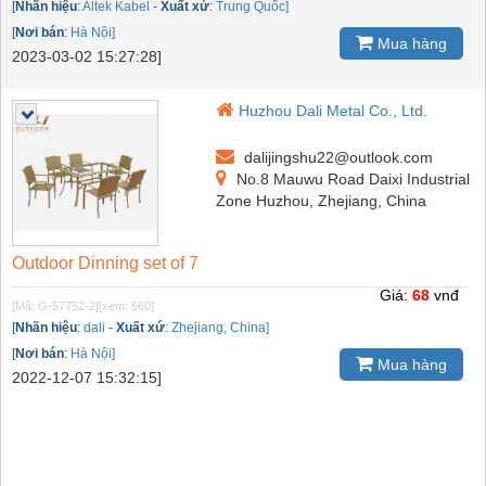
[
Nhãn hiệu
:
Altek Kabel
-
Xuất xứ
:
Trung Quốc]
[
Nơi bán
:
Hà Nội]
Mua hàng
2023-03-02 15:27:28]
Huzhou Dali Metal Co., Ltd.
dalijingshu22@outlook.com
No.8 Mauwu Road Daixi Industrial
Zone Huzhou, Zhejiang, China
Outdoor Dinning set of 7
Giá:
68
vnđ
[Mã: G-57752-2]
[xem: 560]
[
Nhãn hiệu
:
dali
-
Xuất xứ
:
Zhejiang, China]
[
Nơi bán
:
Hà Nội]
Mua hàng
2022-12-07 15:32:15]