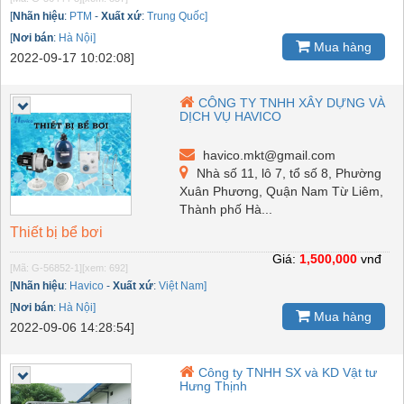
[
Nhãn hiệu
:
PTM
-
Xuất xứ
:
Trung Quốc]
[
Nơi bán
:
Hà Nội]
Mua hàng
2022-09-17 10:02:08]
CÔNG TY TNHH XÂY DỰNG VÀ
DỊCH VỤ HAVICO
havico.mkt@gmail.com
Nhà số 11, lô 7, tổ số 8, Phường
Xuân Phương, Quận Nam Từ Liêm,
Thành phố Hà...
Thiết bị bể bơi
Giá:
1,500,000
vnđ
[Mã: G-56852-1]
[xem: 692]
[
Nhãn hiệu
:
Havico
-
Xuất xứ
:
Việt Nam]
[
Nơi bán
:
Hà Nội]
Mua hàng
2022-09-06 14:28:54]
Công ty TNHH SX và KD Vật tư
Hưng Thịnh