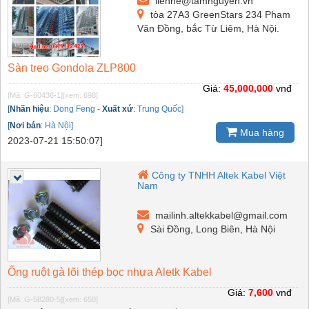
lienhe@tamnguyen.vn
tòa 27A3 GreenStars 234 Phạm
Văn Đồng, bắc Từ Liêm, Hà Nội.
Sàn treo Gondola ZLP800
Giá:
45,000,000
vnđ
[Mã: G-60436-1]
[xem: 698]
[
Nhãn hiệu
:
Dong Feng
-
Xuất xứ
:
Trung Quốc]
[
Nơi bán
:
Hà Nội]
Mua hàng
2023-07-21 15:50:07]
Công ty TNHH Altek Kabel Việt
Nam
mailinh.altekkabel@gmail.com
Sài Đồng, Long Biên, Hà Nội
Ống ruột gà lõi thép bọc nhựa Aletk Kabel
Giá:
7,600
vnđ
[Mã: G-58280-5]
[xem: 650]