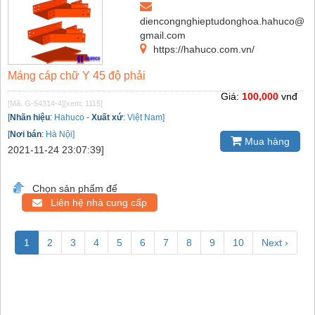
diencongnghieptudonghoa.hahuco@
gmail.com
https://hahuco.com.vn/
Máng cáp chữ Y 45 độ phải
Giá:
100,000
vnđ
[Mã: G-54314-4]
[xem: 1115]
[
Nhãn hiệu
:
Hahuco
-
Xuất xứ
:
Việt Nam]
[
Nơi bán
:
Hà Nội]
Mua hàng
2021-11-24 23:07:39]
Chọn sản phẩm để
Liên hệ nhà cung cấp
1
2
3
4
5
6
7
8
9
10
Next ›