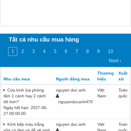
Tất cả nhu cầu mua hàng
1
2
3
4
5
6
7
8
9
10
Next ›
Thương
Xuất
Nhu cầu mua
Người đăng mua
hiệu
xứ
Cửa kính lùa phòng
nguyen duc anh
Việt
Toàn
tắm 1 cánh hay 2 cánh
Nam
quốc
tốt hơn?
nguyenducanh470
Ngày hết hạn: 2027-06-
27 00:00:00
Kính bếp màu trắng
nguyen duc anh
Việt
Toàn
sữa có đẹp và dễ vệ sinh
Nam
quốc