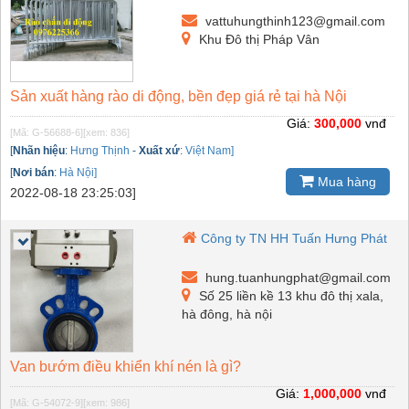
vattuhungthinh123@gmail.com
Khu Đô thị Pháp Vân
Sản xuất hàng rào di động, bền đẹp giá rẻ tại hà Nội
Giá:
300,000
vnđ
[Mã: G-56688-6]
[xem: 836]
[
Nhãn hiệu
:
Hưng Thịnh
-
Xuất xứ
:
Việt Nam]
[
Nơi bán
:
Hà Nội]
Mua hàng
2022-08-18 23:25:03]
Công ty TN HH Tuấn Hưng Phát
hung.tuanhungphat@gmail.com
Số 25 liền kề 13 khu đô thị xala,
hà đông, hà nội
Van bướm điều khiển khí nén là gì?
Giá:
1,000,000
vnđ
[Mã: G-54072-9]
[xem: 986]