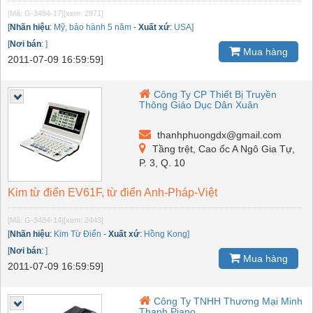
[Mã: G-3484-17]
[xem: 2871]
[
Nhãn hiệu
:
Mỹ, bảo hành 5 năm
-
Xuất xứ
:
USA]
[
Nơi bán
:
]
Mua hàng
2011-07-09 16:59:59]
Công Ty CP Thiết Bị Truyền
Thông Giáo Dục Dân Xuân
thanhphuongdx@gmail.com
Tầng trệt, Cao ốc A Ngô Gia Tự,
P. 3, Q. 10
Kim từ điển EV61F, từ điển Anh-Pháp-Việt
[Mã: G-3484-14]
[xem: 2443]
[
Nhãn hiệu
:
Kim Từ Điển
-
Xuất xứ
:
Hồng Kong]
[
Nơi bán
:
]
Mua hàng
2011-07-09 16:59:59]
Công Ty TNHH Thương Mại Minh
Thanh Piano