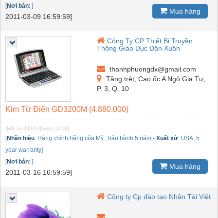
[
Nơi bán
:
]
Mua hàng
2011-03-09 16:59:59]
Công Ty CP Thiết Bị Truyền
Thông Giáo Dục Dân Xuân
thanhphuongdx@gmail.com
Tầng trệt, Cao ốc A Ngô Gia Tự,
P. 3, Q. 10
Kim Từ Điển GD3200M (4.880.000)
[Mã: G-3484-2]
[xem: 2430]
[
Nhãn hiệu
:
Hàng chính hãng của Mỹ , bảo hành 5 năm
-
Xuất xứ
:
USA, 5
year warranty]
[
Nơi bán
:
]
Mua hàng
2011-03-16 16:59:59]
Công ty Cp đào tạo Nhân Tài Việt