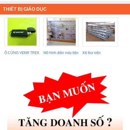
THIẾT BỊ GIÁO DỤC
Ổ CỨNG VENR TREK
Mô hình điện máy tiện
Kệ thư viện
8GB TDHDD 0.85” TK