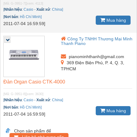
[Mã: G-3951-7]
[xem: 4113]
[
Nhãn hiệu
:
Casio
-
Xuất xứ
:
China]
[
Nơi bán
:
Hồ Chí Minh]
Mua hàng
2011-07-04 16:59:59]
Công Ty TNHH Thương Mại Minh
Thanh Piano
pianominhthanh@gmail.com
369 Điện Biện Phủ, P. 4, Q. 3,
TPHCM
Đàn Organ Casio CTK-4000
[Mã: G-3951-8]
[xem: 3630]
[
Nhãn hiệu
:
Casio
-
Xuất xứ
:
China]
[
Nơi bán
:
Hồ Chí Minh]
Mua hàng
2011-07-04 16:59:59]
Chọn sản phẩm để