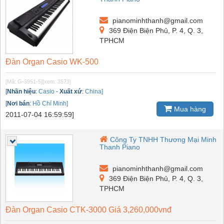
pianominhthanh@gmail.com
369 Điện Biện Phủ, P. 4, Q. 3,
TPHCM
Đàn Organ Casio WK-500
[Mã: G-3951-5]
[xem: 3573]
[
Nhãn hiệu
:
Casio
-
Xuất xứ
:
China]
[
Nơi bán
:
Hồ Chí Minh]
Mua hàng
2011-07-04 16:59:59]
Công Ty TNHH Thương Mại Minh
Thanh Piano
pianominhthanh@gmail.com
369 Điện Biện Phủ, P. 4, Q. 3,
TPHCM
Đàn Organ Casio CTK-3000 Giá 3,260,000vnđ