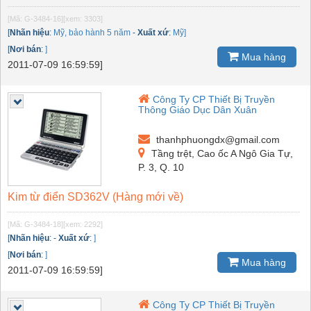
[Mã: G-3484-16]
[xem: 3303]
[
Nhãn hiệu
:
Mỹ, bảo hành 5 năm
-
Xuất xứ
:
Mỹ]
[
Nơi bán
:
]
Mua hàng
2011-07-09 16:59:59]
Công Ty CP Thiết Bị Truyền
Thông Giáo Dục Dân Xuân
thanhphuongdx@gmail.com
Tầng trệt, Cao ốc A Ngô Gia Tự,
P. 3, Q. 10
Kim từ điển SD362V (Hàng mới về)
[Mã: G-3484-18]
[xem: 2292]
[
Nhãn hiệu
:
-
Xuất xứ
:
]
[
Nơi bán
:
]
Mua hàng
2011-07-09 16:59:59]
Công Ty CP Thiết Bị Truyền