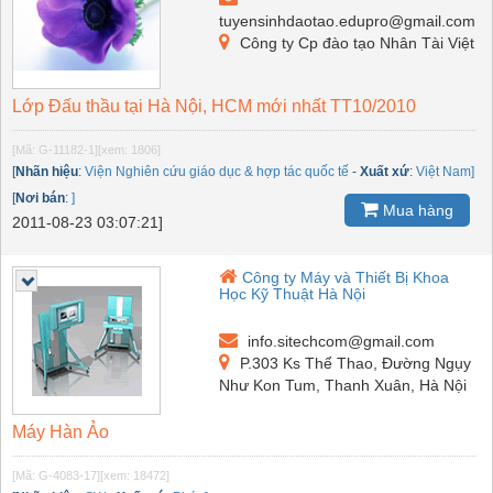
tuyensinhdaotao.edupro@gmail.com
Công ty Cp đào tạo Nhân Tài Việt
Lớp Đấu thầu tại Hà Nội, HCM mới nhất TT10/2010
[Mã: G-11182-1]
[xem: 1806]
[
Nhãn hiệu
:
Viện Nghiên cứu giáo dục & hợp tác quốc tế
-
Xuất xứ
:
Việt Nam]
[
Nơi bán
:
]
Mua hàng
2011-08-23 03:07:21]
Công ty Máy và Thiết Bị Khoa
Học Kỹ Thuật Hà Nội
info.sitechcom@gmail.com
P.303 Ks Thể Thao, Đường Ngụy
Như Kon Tum, Thanh Xuân, Hà Nội
Máy Hàn Ảo
[Mã: G-4083-17]
[xem: 18472]