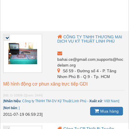
CÔNG TY TNHH THƯƠNG MẠI
DỊCH VỤ KỸ THUẬT LINH PHÚ
bahai.ce@gmail.com;supports@hoc
delam.org
Số 59 - Đường số 4 - P. Tăng
Nhơn Phú B - Q.9 - Tp. HCM
Mô hình động cơ phun xăng trực tiếp GDI
[Mã: G-10908-2]
[xem: 2444]
[
Nhãn hiệu
:
Công ty TNHH TM-DV Kỹ Thuật Linh Phú
-
Xuất xứ
:
Việt Nam]
[
Nơi bán
:
]
Mua hàng
2011-07-19 06:59:23]
Công Ty CP Thiết Bị Truyền