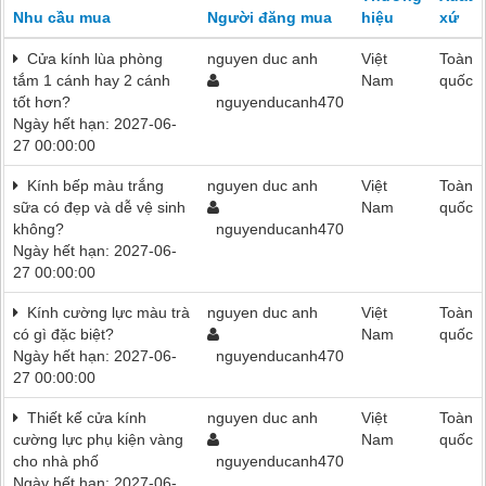
Nhu cầu mua
Người đăng mua
hiệu
xứ
Cửa kính lùa phòng
nguyen duc anh
Việt
Toàn
tắm 1 cánh hay 2 cánh
Nam
quốc
tốt hơn?
nguyenducanh470
Ngày hết hạn: 2027-06-
27 00:00:00
Kính bếp màu trắng
nguyen duc anh
Việt
Toàn
sữa có đẹp và dễ vệ sinh
Nam
quốc
không?
nguyenducanh470
Ngày hết hạn: 2027-06-
27 00:00:00
Kính cường lực màu trà
nguyen duc anh
Việt
Toàn
có gì đặc biệt?
Nam
quốc
Ngày hết hạn: 2027-06-
nguyenducanh470
27 00:00:00
Thiết kế cửa kính
nguyen duc anh
Việt
Toàn
cường lực phụ kiện vàng
Nam
quốc
cho nhà phố
nguyenducanh470
Ngày hết hạn: 2027-06-