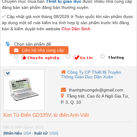
Chuyên mục mua bán
Thiết bị giáo dục
được nhiều nhà cung cấp
đăng bán sản phẩm đăng bán thường xuyên.
✅ Cập nhật giá mới tháng 08/2026 ở Toàn quốc khi sản phẩm được
áp dụng một số rule kiểm tra tính hợp lý sản phẩm trước khi đăng
bán & kiểm duyệt trên website
Chợ Dân Sinh
.
Chọn sản phẩm để
Liên hệ nhà cung cấp
Công Ty CP Thiết Bị Truyền
Thông Giáo Dục Dân Xuân
thanhphuongdx@gmail.com
Tầng trệt, Cao ốc A Ngô Gia Tự,
P. 3, Q. 10
Kim Từ Điển GD335V, từ điển Anh-Việt
[Mã: G-3484-5]
[xem: 3175]
[
Nhãn hiệu
:
USA
-
Xuất xứ
:
USA]