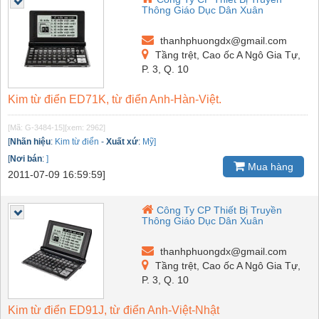
Thông Giáo Dục Dân Xuân
thanhphuongdx@gmail.com
Tầng trệt, Cao ốc A Ngô Gia Tự,
P. 3, Q. 10
Kim từ điển ED71K, từ điển Anh-Hàn-Việt.
[Mã: G-3484-15]
[xem: 2962]
[
Nhãn hiệu
:
Kim từ điển
-
Xuất xứ
:
Mỹ]
[
Nơi bán
:
]
Mua hàng
2011-07-09 16:59:59]
Công Ty CP Thiết Bị Truyền
Thông Giáo Dục Dân Xuân
thanhphuongdx@gmail.com
Tầng trệt, Cao ốc A Ngô Gia Tự,
P. 3, Q. 10
Kim từ điển ED91J, từ điển Anh-Việt-Nhật