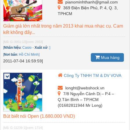
pianominhthanh@gmail.com
369 Điện Biện Phủ, P. 4, Q. 3,
TPHCM
Giảm giá lớn nhất trong năm 2013 khai mua nhạc cụ. Cam
kết không đẩy...
[Mã: G-3951-13]
[xem: 2933]
[
Nhãn hiệu
:
Casio
-
Xuất xứ
:
]
[
Nơi bán
:
Hồ Chí Minh]
Mua hàng
2011-07-04 16:59:59]
Công Ty TNHH TM & DV VOVA
longht@webshock.vn
7/8 Nguyễn Cảnh Dị – P.4 –
Q.Tân Bình – TP.HCM
(01682811944 Mr Long)
Bút biết nói Open (1.680.000 VND)
[Mã: G-11239-1]
[xem: 1714]