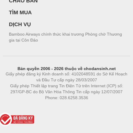
CHÀO BÁN
TÌM MUA
DỊCH VỤ
Bamboo Airways chính thức khai trương Phòng chờ Thương
gia tại Côn Đảo
Bản quyền 2006 - 2026 thuộc về chodansinh.net
Giấy phép đăng ký Kinh doanh số: 4102048591 do Sở Kế Hoạch
và Đầu Tư cấp ngày 28/03/2007
Giấy phép Thiết lập trang Tin Điện Tử trên Internet (ICP) số:
297/GP-BC do Bộ Văn Hóa Thông Tin cấp ngày 12/07/2007
Phone: 028.6258.3536
Phòng trọ
|
https://bdsgroup.vn
https://kqxs123.com