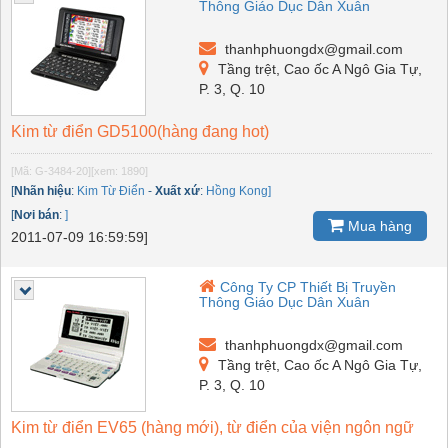
Thông Giáo Dục Dân Xuân
thanhphuongdx@gmail.com
Tầng trệt, Cao ốc A Ngô Gia Tự,
P. 3, Q. 10
Kim từ điển GD5100(hàng đang hot)
[Mã: G-3484-20]
[xem: 1890]
[
Nhãn hiệu
:
Kim Từ Điển
-
Xuất xứ
:
Hồng Kong]
[
Nơi bán
:
]
Mua hàng
2011-07-09 16:59:59]
Công Ty CP Thiết Bị Truyền
Thông Giáo Dục Dân Xuân
thanhphuongdx@gmail.com
Tầng trệt, Cao ốc A Ngô Gia Tự,
P. 3, Q. 10
Kim từ điển EV65 (hàng mới), từ điển của viện ngôn ngữ