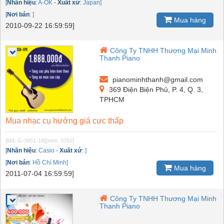
[
Nhãn hiệu
:
A-OK
-
Xuất xứ
:
Japan]
[
Nơi bán
:
]
Mua hàng
2010-09-22 16:59:59]
Công Ty TNHH Thương Mại Minh
Thanh Piano
pianominhthanh@gmail.com
369 Điện Biện Phủ, P. 4, Q. 3,
TPHCM
Mua nhạc cụ hưởng giá cực thấp
[Mã: G-3951-18]
[xem: 3762]
[
Nhãn hiệu
:
Casio
-
Xuất xứ
:
]
[
Nơi bán
:
Hồ Chí Minh]
Mua hàng
2011-07-04 16:59:59]
Công Ty TNHH Thương Mại Minh
Thanh Piano