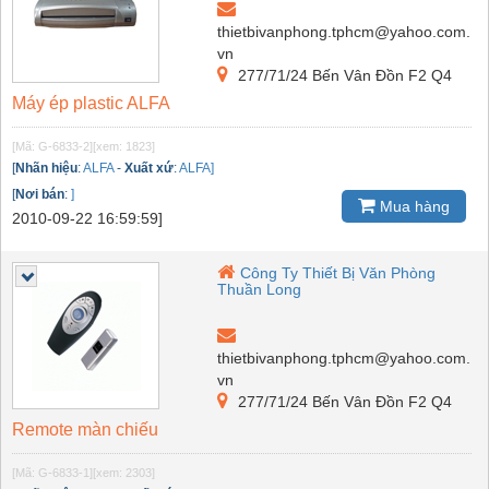
thietbivanphong.tphcm@yahoo.com.
vn
277/71/24 Bến Vân Đồn F2 Q4
Máy ép plastic ALFA
[Mã: G-6833-2]
[xem: 1823]
[
Nhãn hiệu
:
ALFA
-
Xuất xứ
:
ALFA]
[
Nơi bán
:
]
Mua hàng
2010-09-22 16:59:59]
Công Ty Thiết Bị Văn Phòng
Thuần Long
thietbivanphong.tphcm@yahoo.com.
vn
277/71/24 Bến Vân Đồn F2 Q4
Remote màn chiếu
[Mã: G-6833-1]
[xem: 2303]