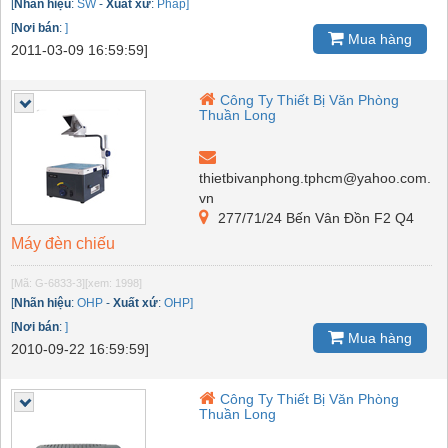
[
Nhãn hiệu
:
SW
-
Xuất xứ
:
Pháp]
[
Nơi bán
:
]
Mua hàng
2011-03-09 16:59:59]
Công Ty Thiết Bị Văn Phòng
Thuần Long
thietbivanphong.tphcm@yahoo.com.
vn
277/71/24 Bến Vân Đồn F2 Q4
Máy đèn chiếu
[Mã: G-6833-3]
[xem: 1998]
[
Nhãn hiệu
:
OHP
-
Xuất xứ
:
OHP]
[
Nơi bán
:
]
Mua hàng
2010-09-22 16:59:59]
Công Ty Thiết Bị Văn Phòng
Thuần Long