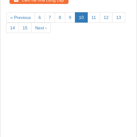
Liên hệ nhà cung cấp
« Previous
6
7
8
9
10
11
12
13
14
15
Next ›