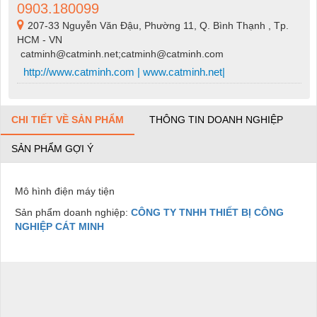
0903.180099
207-33 Nguyễn Văn Đậu, Phường 11, Q. Bình Thạnh , Tp.
HCM - VN
catminh@catminh.net;catminh@catminh.com
http://www.catminh.com | www.catminh.net|
CHI TIẾT VỀ SẢN PHẨM
THÔNG TIN DOANH NGHIỆP
SẢN PHẨM GỢI Ý
Mô hình điện máy tiện
Sản phẩm doanh nghiệp:
CÔNG TY TNHH THIẾT BỊ CÔNG
NGHIỆP CÁT MINH