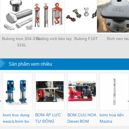
Bulong inox 304-316-
Balăng xích kéo tay
Bulong F10T
Bích neo tà
316L
Sản phẩm xem nhiều
‹
›
bom truc dung
BƠM ÁP LỰC
BOM CUU HOA
bơm hoả tiển
ewara,bom bu
TỰ ĐỘNG
Diesel,BOM
Mastra
ewara
CHUA CHAY