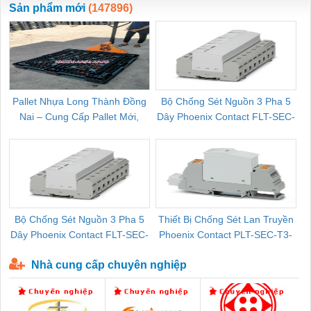
Sản phẩm mới
(147896)
Pallet Nhựa Long Thành Đồng
Bộ Chống Sét Nguồn 3 Pha 5
Nai – Cung Cấp Pallet Mới,
Dây Phoenix Contact FLT-SEC-
C
Pallet Cũ Giá Tốt
P-T1-3S-264/50-FM - 2909589
Bộ Chống Sét Nguồn 3 Pha 5
Thiết Bị Chống Sét Lan Truyền
B
Dây Phoenix Contact FLT-SEC-
Phoenix Contact PLT-SEC-T3-
P-T1-3S-440/35-FM - 2908264
230-FM-PT - 2907928
Nhà cung cấp chuyên nghiệp