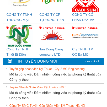
CÔNG TY TNHH
CÔNG TY CP
CÔNG TY CỔ
THƯƠNG MẠI
TỰ ĐỘNG TIẾN
PHẦN DÂY VÀ
THIÊN ÂN VIỆT
HƯNG
CÁP ĐIỆN
NAM
THƯỢNG ĐÌNH
Công Ty TNHH
Tan Dong Cang
Cty TNHH TM
Thiết Bị Điện
company LTD
QC Ba Miền
Nam Quốc Thịnh
TIN TUYỂN DỤNG MỚI
» Xem tất cả
Tuyển gấp nhân viên Kỹ Thuật - Cty SMC Engineering
Mô tả công việc Đảm nhiệm công việc tại phòng kỹ thuật của
Công ty theo...
Tuyển Nhanh Nhân Viên Kỹ Thuật- SMC
Mô tả công việc Đảm nhiệm công việc tại phòng kỹ thuật của
Công ty theo...
Công Ty SMC Tuyển Gấp Nhân Viên Kỹ Thuật- Hà Nội