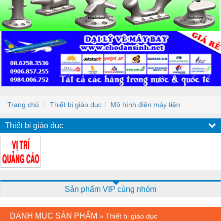
Trang chủ
Thiết bị giáo dục
Mô hình điện máy tiện
Thiết bị giáo dục
Sản phẩm VIP cùng nhóm
DANH MỤC SẢN PHẨM
»
Thiết bị giáo dục