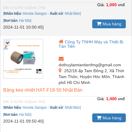
Giá:
1,000
vnđ
[Mã: G-62792-112]
[xem: 739]
[
Nhãn hiệu
:
Honda Sangyo
-
Xuất xứ
:
Nhật Bản]
[
Nơi bán
:
Hà Nội]
Mua hàng
2024-11-01 10:00:45]
Công Ty TNHH Máy và Thiết Bị
Tân Tiến
dothuylamtantienfmg@gmail.com
252/16 ấp Tam Đông 2, Xã Thới
Tam Thôn, Huyện Hóc Môn, Thành
phố Hồ Chí Minh
Băng keo nhiệt HAT-F18-50 Nhật Bản
Giá:
1,400
vnđ
[Mã: G-62792-111]
[xem: 593]
[
Nhãn hiệu
:
Honda Sangyo
-
Xuất xứ
:
Nhật Bản]
[
Nơi bán
:
Hà Nội]
Mua hàng
2024-11-01 09:50:40]