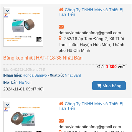
Công Ty TNHH Máy và Thiết Bị
Tân Tiến
dothuylamtantienfmg@gmail.com
252/16 ấp Tam Đông 2, Xã Thới
Tam Thôn, Huyện Hóc Môn, Thành
phố Hồ Chí Minh
Băng keo nhiệt HAT-F18-38 Nhật Bản
Giá:
1,300
vnđ
[Mã: G-62792-110]
[xem: 781]
[
Nhãn hiệu
:
Honda Sangyo
-
Xuất xứ
:
Nhật Bản]
[
Nơi bán
:
Hà Nội]
Mua hàng
2024-11-01 09:47:40]
Công Ty TNHH Máy và Thiết Bị
Tân Tiến
dothuylamtantienfmg@gmail.com