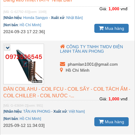
Giá:
1,000
vnđ
[Mã: G-62792-83]
[xem: 1049]
[
Nhãn hiệu
:
Honda Sangyo
-
Xuất xứ
:
Nhật Bản]
[
Nơi bán
:
Hồ Chí Minh]
Mua hàng
2024-09-23 17:22:36]
CÔNG TY TNHH TMDV ĐIỆN
LẠNH TÂN AN PHONG
phamlan1001@gmail.com
Hồ Chí Minh
DÀN COIL AHU - COIL FCU - COIL SẤY - COIL TÁCH ẨM -
COIL CHILLER - COIL NƯỚC -...
Giá:
1,000
vnđ
[Mã: G-63694-2]
[xem: 991]
[
Nhãn hiệu
:
TÂN AN PHONG
-
Xuất xứ
:
Việt Nam]
[
Nơi bán
:
Hồ Chí Minh]
Mua hàng
2025-09-12 11:34:03]