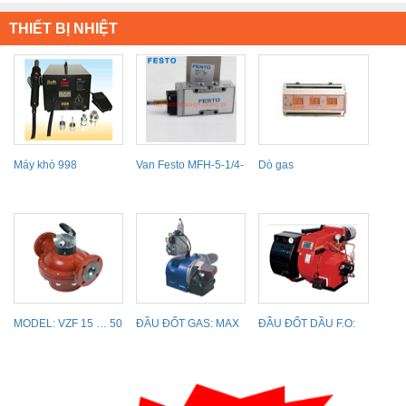
THIẾT BỊ NHIỆT
Máy khò 998
Van Festo MFH-5-1/4-
Dò gas
B
MODEL: VZF 15 … 50
ĐẦU ĐỐT GAS: MAX
ĐẦU ĐỐT DẦU F.O:
GAS 250P, 350P,
MAXFLAM 50.1,
500PAB
OILFLAM...