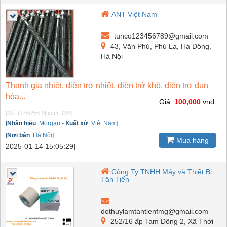
ANT Việt Nam
tunco123456789@gmail.com
43, Văn Phú, Phú La, Hà Đông,
Hà Nội
Thanh gia nhiệt, điện trở nhiệt, điện trở khô, điện trở đun
hóa...
Giá:
100,000
vnđ
[Mã: G-65256-9]
[xem: 732]
[
Nhãn hiệu
:
Morgan
-
Xuất xứ
:
Việt Nam]
[
Nơi bán
:
Hà Nội]
Mua hàng
2025-01-14 15:05:29]
Công Ty TNHH Máy và Thiết Bị
Tân Tiến
dothuylamtantienfmg@gmail.com
252/16 ấp Tam Đông 2, Xã Thới