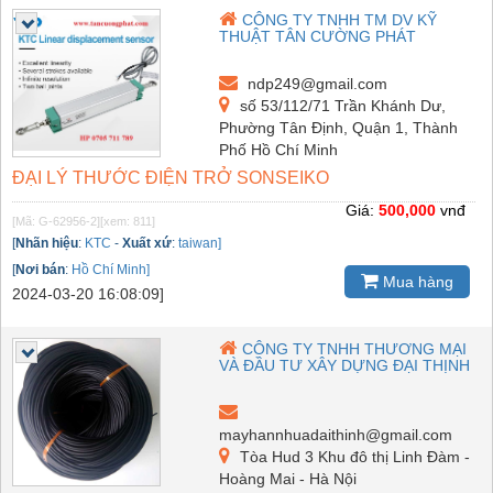
CÔNG TY TNHH TM DV KỸ
THUẬT TÂN CƯỜNG PHÁT
ndp249@gmail.com
số 53/112/71 Trần Khánh Dư,
Phường Tân Định, Quận 1, Thành
Phố Hồ Chí Minh
ĐẠI LÝ THƯỚC ĐIỆN TRỞ SONSEIKO
Giá:
500,000
vnđ
[Mã: G-62956-2]
[xem: 811]
[
Nhãn hiệu
:
KTC
-
Xuất xứ
:
taiwan]
[
Nơi bán
:
Hồ Chí Minh]
Mua hàng
2024-03-20 16:08:09]
CÔNG TY TNHH THƯƠNG MẠI
VÀ ĐẦU TƯ XÂY DỰNG ĐẠI THỊNH
mayhannhuadaithinh@gmail.com
Tòa Hud 3 Khu đô thị Linh Đàm -
Hoàng Mai - Hà Nội