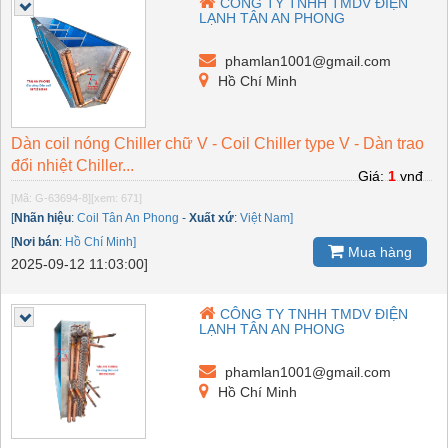
CÔNG TY TNHH TMDV ĐIỆN
LẠNH TÂN AN PHONG
phamlan1001@gmail.com
Hồ Chí Minh
Dàn coil nóng Chiller chữ V - Coil Chiller type V - Dàn trao
đổi nhiệt Chiller...
Giá:
1
vnđ
[Mã: G-63694-8]
[xem: 671]
[
Nhãn hiệu
:
Coil Tân An Phong
-
Xuất xứ
:
Việt Nam]
[
Nơi bán
:
Hồ Chí Minh]
Mua hàng
2025-09-12 11:03:00]
CÔNG TY TNHH TMDV ĐIỆN
LẠNH TÂN AN PHONG
phamlan1001@gmail.com
Hồ Chí Minh