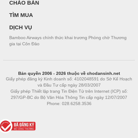
CHÀO BÁN
TÌM MUA
DỊCH VỤ
Bamboo Airways chính thức khai trương Phòng chờ Thương
gia tại Côn Đảo
Bản quyền 2006 - 2026 thuộc về chodansinh.net
Giấy phép đăng ký Kinh doanh số: 4102048591 do Sở Kế Hoạch
và Đầu Tư cấp ngày 28/03/2007
Giấy phép Thiết lập trang Tin Điện Tử trên Internet (ICP) số:
297/GP-BC do Bộ Văn Hóa Thông Tin cấp ngày 12/07/2007
Phone: 028.6258.3536
Phòng trọ
|
https://bdsgroup.vn
https://kqxs123.com