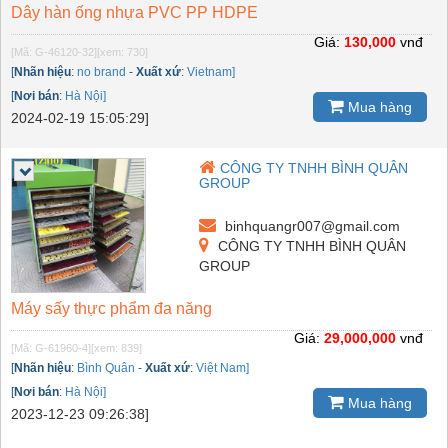
Dây hàn ống nhựa PVC PP HDPE
Giá:
130,000
vnđ
[Mã: G-46120-32]
[xem: 730]
[
Nhãn hiệu
:
no brand
-
Xuất xứ
:
Vietnam]
[
Nơi bán
:
Hà Nội]
Mua hàng
2024-02-19 15:05:29]
CÔNG TY TNHH BÌNH QUÂN
GROUP
binhquangr007@gmail.com
CÔNG TY TNHH BÌNH QUÂN
GROUP
Máy sấy thực phẩm đa năng
Giá:
29,000,000
vnđ
[Mã: G-61960-4]
[xem: 839]
[
Nhãn hiệu
:
Bình Quân
-
Xuất xứ
:
Việt Nam]
[
Nơi bán
:
Hà Nội]
Mua hàng
2023-12-23 09:26:38]