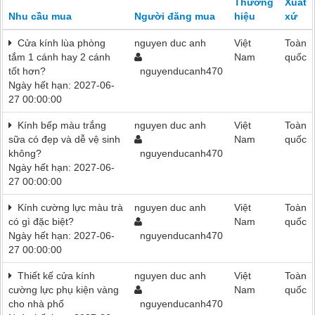
Thương
Xuất
Nhu cầu mua
Người đăng mua
hiệu
xứ
Cửa kính lùa phòng
nguyen duc anh
Việt
Toàn
tắm 1 cánh hay 2 cánh
Nam
quốc
tốt hơn?
nguyenducanh470
Ngày hết hạn: 2027-06-
27 00:00:00
Kính bếp màu trắng
nguyen duc anh
Việt
Toàn
sữa có đẹp và dễ vệ sinh
Nam
quốc
không?
nguyenducanh470
Ngày hết hạn: 2027-06-
27 00:00:00
Kính cường lực màu trà
nguyen duc anh
Việt
Toàn
có gì đặc biệt?
Nam
quốc
Ngày hết hạn: 2027-06-
nguyenducanh470
27 00:00:00
Thiết kế cửa kính
nguyen duc anh
Việt
Toàn
cường lực phụ kiện vàng
Nam
quốc
cho nhà phố
nguyenducanh470