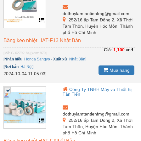
dothuylamtantienfmg@gmail.com
252/16 ấp Tam Đông 2, Xã Thới
Tam Thôn, Huyện Hóc Môn, Thành
phố Hồ Chí Minh
Băng keo nhiệt HAT-F13 Nhật Bản
Giá:
1,100
vnđ
[Mã: G-62792-84]
[xem: 970]
[
Nhãn hiệu
:
Honda Sangyo
-
Xuất xứ
:
Nhật Bản]
[
Nơi bán
:
Hà Nội]
Mua hàng
2024-10-04 11:05:03]
Công Ty TNHH Máy và Thiết Bị
Tân Tiến
dothuylamtantienfmg@gmail.com
252/16 ấp Tam Đông 2, Xã Thới
Tam Thôn, Huyện Hóc Môn, Thành
phố Hồ Chí Minh
Băng keo nhiệt HAT-F Nhật Bản