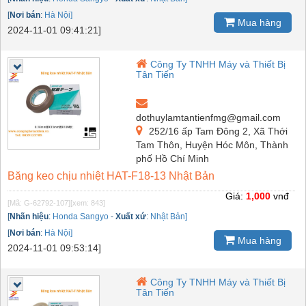
[
Nơi bán
:
Hà Nội]
Mua hàng
2024-11-01 09:41:21]
Công Ty TNHH Máy và Thiết Bị
Tân Tiến
dothuylamtantienfmg@gmail.com
252/16 ấp Tam Đông 2, Xã Thới
Tam Thôn, Huyện Hóc Môn, Thành
phố Hồ Chí Minh
Băng keo chịu nhiệt HAT-F18-13 Nhật Bản
Giá:
1,000
vnđ
[Mã: G-62792-107]
[xem: 843]
[
Nhãn hiệu
:
Honda Sangyo
-
Xuất xứ
:
Nhật Bản]
[
Nơi bán
:
Hà Nội]
Mua hàng
2024-11-01 09:53:14]
Công Ty TNHH Máy và Thiết Bị
Tân Tiến