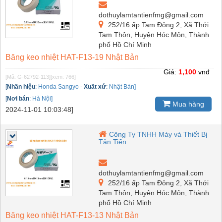
dothuylamtantienfmg@gmail.com
252/16 ấp Tam Đông 2, Xã Thới
Tam Thôn, Huyện Hóc Môn, Thành
phố Hồ Chí Minh
Băng keo nhiệt HAT-F13-19 Nhật Bản
Giá:
1,100
vnđ
[Mã: G-62792-113]
[xem: 766]
[
Nhãn hiệu
:
Honda Sangyo
-
Xuất xứ
:
Nhật Bản]
[
Nơi bán
:
Hà Nội]
Mua hàng
2024-11-01 10:03:48]
Công Ty TNHH Máy và Thiết Bị
Tân Tiến
dothuylamtantienfmg@gmail.com
252/16 ấp Tam Đông 2, Xã Thới
Tam Thôn, Huyện Hóc Môn, Thành
phố Hồ Chí Minh
Băng keo nhiệt HAT-F13-13 Nhật Bản