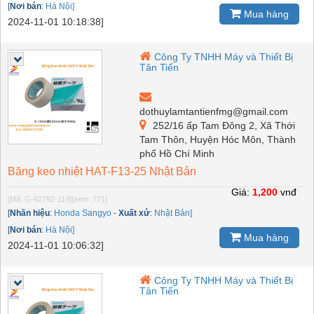
[
Nơi bán
:
Hà Nội]
Mua hàng
2024-11-01 10:18:38]
Công Ty TNHH Máy và Thiết Bị
Tân Tiến
dothuylamtantienfmg@gmail.com
252/16 ấp Tam Đông 2, Xã Thới
Tam Thôn, Huyện Hóc Môn, Thành
phố Hồ Chí Minh
Băng keo nhiệt HAT-F13-25 Nhật Bản
Giá:
1,200
vnđ
[Mã: G-62792-114]
[xem: 771]
[
Nhãn hiệu
:
Honda Sangyo
-
Xuất xứ
:
Nhật Bản]
[
Nơi bán
:
Hà Nội]
Mua hàng
2024-11-01 10:06:32]
Công Ty TNHH Máy và Thiết Bị
Tân Tiến