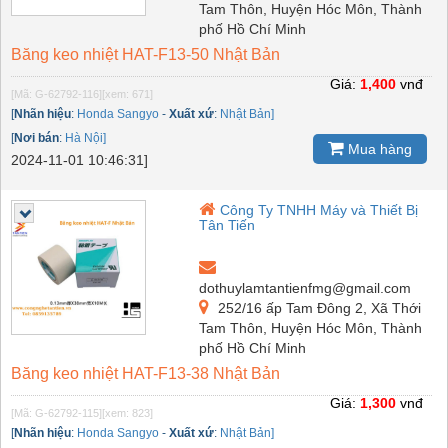
Tam Thôn, Huyện Hóc Môn, Thành
phố Hồ Chí Minh
Băng keo nhiệt HAT-F13-50 Nhật Bản
Giá:
1,400
vnđ
[Mã: G-62792-116]
[xem: 671]
[
Nhãn hiệu
:
Honda Sangyo
-
Xuất xứ
:
Nhật Bản]
[
Nơi bán
:
Hà Nội]
Mua hàng
2024-11-01 10:46:31]
Công Ty TNHH Máy và Thiết Bị
Tân Tiến
dothuylamtantienfmg@gmail.com
252/16 ấp Tam Đông 2, Xã Thới
Tam Thôn, Huyện Hóc Môn, Thành
phố Hồ Chí Minh
Băng keo nhiệt HAT-F13-38 Nhật Bản
Giá:
1,300
vnđ
[Mã: G-62792-115]
[xem: 823]
[
Nhãn hiệu
:
Honda Sangyo
-
Xuất xứ
:
Nhật Bản]