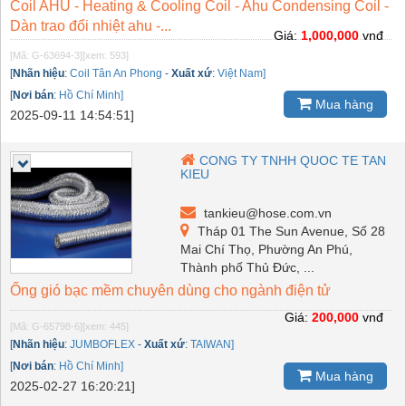
Coil AHU - Heating & Cooling Coil - Ahu Condensing Coil -
Dàn trao đổi nhiệt ahu -...
Giá:
1,000,000
vnđ
[Mã: G-63694-3]
[xem: 593]
[
Nhãn hiệu
:
Coil Tân An Phong
-
Xuất xứ
:
Việt Nam]
[
Nơi bán
:
Hồ Chí Minh]
Mua hàng
2025-09-11 14:54:51]
CONG TY TNHH QUOC TE TAN
KIEU
tankieu@hose.com.vn
Tháp 01 The Sun Avenue, Số 28
Mai Chí Thọ, Phường An Phú,
Thành phố Thủ Đức, ...
Ống gió bạc mềm chuyên dùng cho ngành điện tử
Giá:
200,000
vnđ
[Mã: G-65798-6]
[xem: 445]
[
Nhãn hiệu
:
JUMBOFLEX
-
Xuất xứ
:
TAIWAN]
[
Nơi bán
:
Hồ Chí Minh]
Mua hàng
2025-02-27 16:20:21]