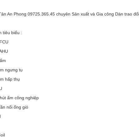
Tân An Phong 09725.365.45 chuyên Sản xuất và Gia công Dàn trao đổi nh
tiêu biểu :
 FCU
 AHU
 ẩm
ẩm ngưng tụ
ẩm hấp thụ
U
 hút ẩm công nghiệp
rần nối ống gió
l
oil