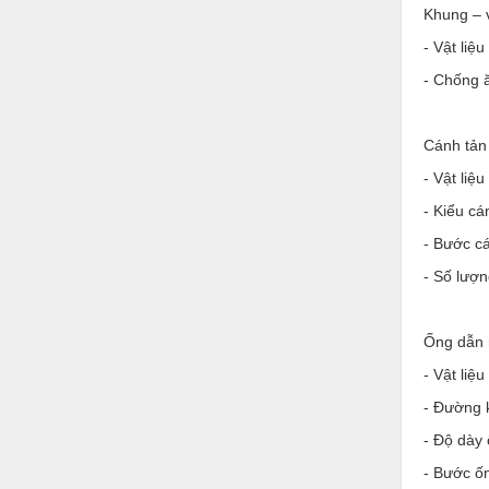
Hóa chất-Trang thiết bị
Khung – v
Kệ công nghiệp
- Vật li
- Chống 
Khí nén - Thiết bị
Khuôn mẫu - Phụ tùng
Cánh tản 
Lọc công nghiệp
- Vật li
Máy công cụ - Phụ tùng
- Kiểu cá
Mỏ - Trang thiết bị
- Bước cá
- Số lượn
Mô tơ - Hộp số
Môi trường - Thiết bị
Ống dẫn 
Nâng hạ - Trang thiết bị
- Vật liệ
Nội - Ngoại thất - văn phòng
- Đường 
Nồi hơi - Trang thiết bị
- Độ dày
- Bước 
Nông nghiệp - Thiết bị