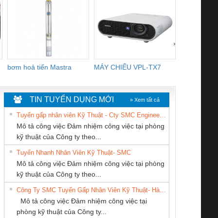
›
bơm hoả tiển Mastra
MÁY CHIẾU VPL-TX7
BOM DINH
WHITE
TIN TUYỂN DỤNG MỚI
» Xem tất cả
Tuyển gấp nhân viên Kỹ Thuật - Cty SMC Engineering
Mô tả công việc Đảm nhiệm công việc tại phòng
kỹ thuật của Công ty theo...
Tuyển Nhanh Nhân Viên Kỹ Thuật- SMC
CÔNG TY CP TỰ
CONG TY TNHH
Tan Dong Cang
 Le An Toàn
Bộ giám sát chuỗi
Bộ giám sát dòng
Bộ ng
Mô tả công việc Đảm nhiệm công việc tại phòng
ĐỘNG TIẾN
TM-DV DAI DONG
company LTD
enix Contact
tấm pin
điện chuỗi
ray W
kỹ thuật của Công ty theo...
HƯNG
THANH
6960 – PSR-
TRANSCLINIC 16I+
TRANSCLINIC 16I+
BAS 
Công Ty SMC Tuyển Gấp Nhân Viên Kỹ Thuật- Hà Nội
SCP-
1K5 L (2433950000)
(2008130000)
(28
Mô tả công việc Đảm nhiệm công việc tại
/FSP/2X1/1X2
phòng kỹ thuật của Công ty...