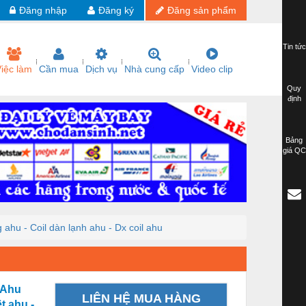
Đăng nhập
Đăng ký
Đăng sản phẩm
Tin tức
iệc làm
Cần mua
Dịch vụ
Nhà cung cấp
Video clip
Quy
định
Bảng
giá QC
 ahu - Coil dàn lạnh ahu - Dx coil ahu
- Ahu
LIÊN HỆ MUA HÀNG
t ahu -