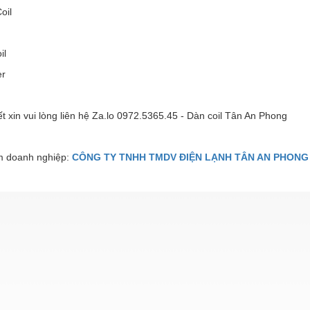
oil
il
er
iết xin vui lòng liên hệ Za.lo 0972.5365.45 - Dàn coil Tân An Phong
 doanh nghiệp:
CÔNG TY TNHH TMDV ĐIỆN LẠNH TÂN AN PHONG