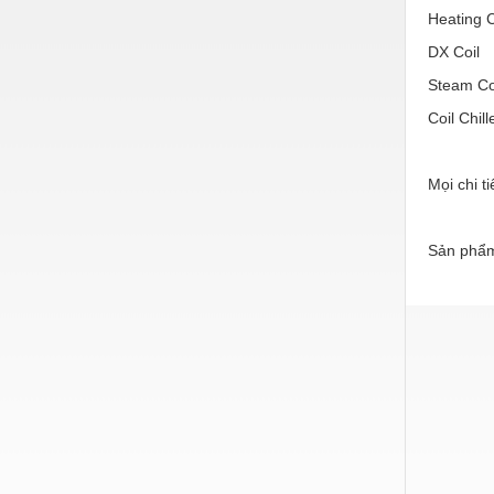
Thiết bị làm sạch
Heating C
Thiết bị sơn - Sơn
DX Coil
Steam Co
Thiết bị nhà bếp
Coil Chill
Thiết bị nhiệt
Thiêt bị PCCC
Mọi chi t
Thiết bị truyền động
Thiết bị văn phòng
Sản phẩm
Thiết bị viễn thông
Thủy lực-Thiết bị
Thủy sản - Trang thiết bị
Tự động hoá
Van - Co các loại
Vật liệu mài mòn