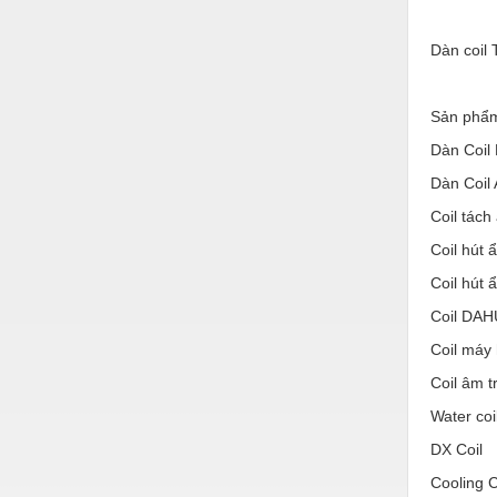
Nước-Vật tư thiết bị
Dàn coil 
Phốt cơ khí
Sắt, thép, inox các loại
Sản phẩm 
Thí nghiệm-Trang thiết bị
Dàn Coil
Dàn Coil
Thiết bị chiếu sáng
Coil tách
Thiết bị chống sét
Coil hút 
Thiết bị an ninh
Coil hút 
Thiết bị công nghiệp
Coil DAH
Thiết bị công trình
Coil máy
Coil âm t
Thiết bị điện
Water coi
Thiết bị giáo dục
DX Coil
Thiết bị khác
Cooling C