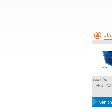
Vật liệu xây dựng
Vòng bi - Bạc đạn
Xe hơi - Phụ tùng
Xe máy - Phụ tùng
Sản 
Xe tải - phụ tùng
Y khoa - Trang thiết bị
GIA CÔNG 
AHU - CO
STEAM COI
CHILLER 
Sản ph
CẦ