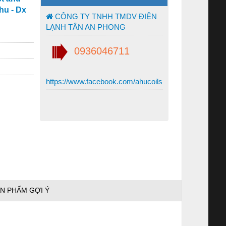
hu - Dx
CÔNG TY TNHH TMDV ĐIỆN
LẠNH TÂN AN PHONG
0936046711
https://www.facebook.com/ahucoils
N PHẨM GỢI Ý