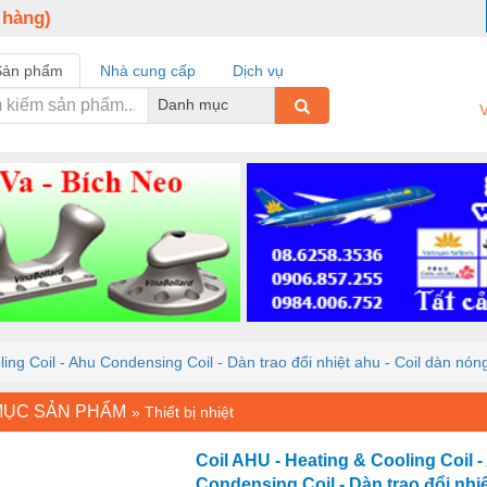
 hàng)
Sản phẩm
Nhà cung cấp
Dịch vụ
Danh mục
V
ing Coil - Ahu Condensing Coil - Dàn trao đổi nhiệt ahu - Coil dàn nóng
MỤC SẢN PHẨM
»
Thiết bị nhiệt
Coil AHU - Heating & Cooling Coil 
Condensing Coil - Dàn trao đổi nhiệ