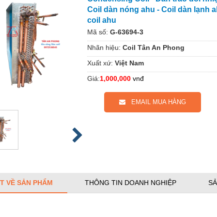
Coil dàn nóng ahu - Coil dàn lạnh a
coil ahu
Mã số:
G-63694-3
Nhãn hiệu:
Coil Tân An Phong
Xuất xứ:
Việt Nam
Giá:
1,000,000
vnđ
EMAIL MUA HÀNG
ẾT VỀ SẢN PHẨM
THÔNG TIN DOANH NGHIỆP
SẢ