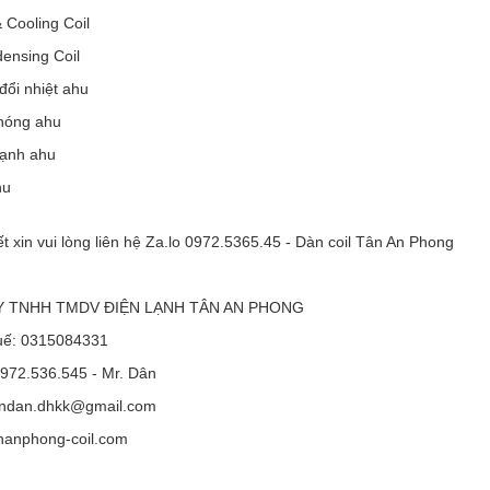
 Cooling Coil
ensing Coil
đổi nhiệt ahu
 nóng ahu
lạnh ahu
hu
iết xin vui lòng liên hệ Za.lo 0972.5365.45 - Dàn coil Tân An Phong
 TNHH TMDV ĐIỆN LẠNH TÂN AN PHONG
uế: 0315084331
0972.536.545 - Mr. Dân
andan.dhkk@gmail.com
anphong-coil.com