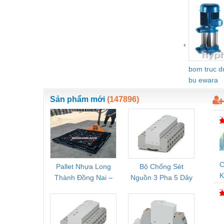
‹
bom truc 
bu ewara
Sản phẩm mới
(147896)
C
Pallet Nhựa Long
Bộ Chống Sét
Rơ Le 
K
Thành Đồng Nai –
Nguồn 3 Pha 5 Dây
Phoe
V
Cung Cấp Pallet
Phoenix Contact
PSR-
Mới, Pallet Cũ Giá
FLT-SEC-P-T1-3S-
1NC-
Tốt
264/50-FM -
2
2909589