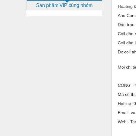
Sản phẩm VIP cùng nhóm
Dịch vụ - Thi công
Heating &
Ahu Cond
Điện công nghiệp
Dàn trao 
Điện gia dụng
Coil dàn
Điện Lạnh
Coil dàn 
Đóng tàu Thiết bị
Dx coil a
Đúc chính xác Thiết bị
Mọi chi t
Dụng cụ cầm tay
Dụng cụ cắt gọt
CÔNG TY
Dụng cụ điện
Mã số th
Hotline: 
Dụng cụ đo
Email: v
Gỗ - Trang thiết bị
Web: Tan
Hàn cắt - Thiết bị