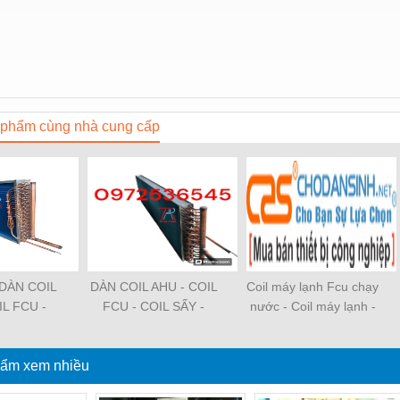
phẩm cùng nhà cung cấp
DÀN COIL
DÀN COIL AHU - COIL
Coil máy lạnh Fcu chạy
IL FCU -
FCU - COIL SẤY -
nước - Coil máy lạnh -
L - COIL
COIL TÁCH ẨM - COIL
Coil Fcu - Coil nước -
THEO YÊU
CHILLER - COIL
Dàn coil Máy làm lạnh
ẩm xem nhiều
U
NƯỚC - COIL MÁY
giải nhiệt nước FCU
LẠNH - COIL DAIKIN -
Chiller Water Fan Coil