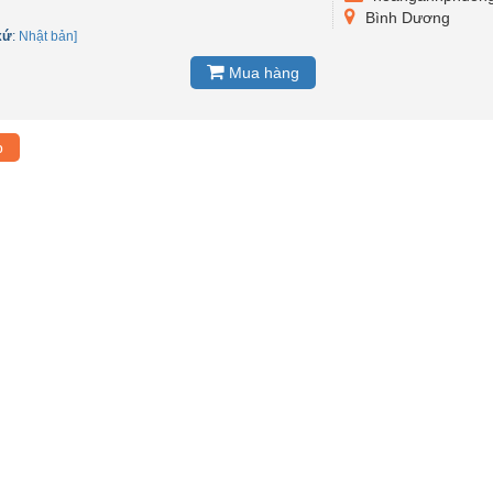
Bình Dương
xứ
:
Nhật bản]
Mua hàng
p