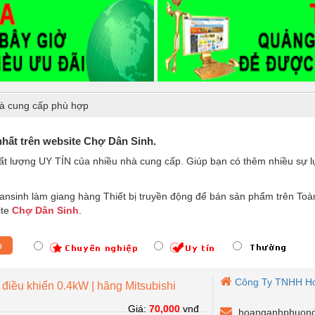
à cung cấp phù hợp
nhất trên website Chợ Dân Sinh.
ất lượng UY TÍN của nhiều nhà cung cấp. Giúp bạn có thêm nhiều sự
nsinh làm giang hàng Thiết bị truyền động để bán sản phẩm trên Toà
ite
Chợ Dân Sinh
.
p
Công Ty TNHH H
điều khiển 0.4kW | hãng Mitsubishi
Giá:
70,000
vnđ
hoanganhphuon