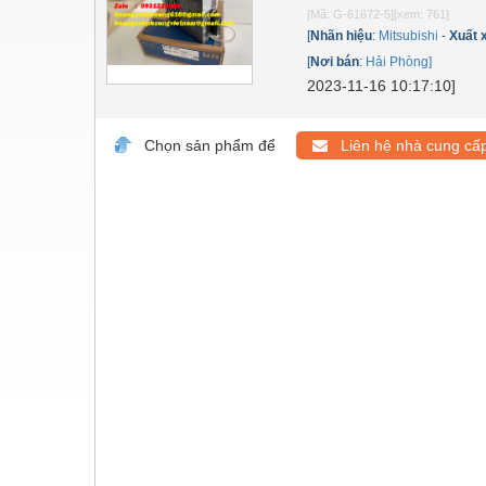
Dụng cụ đo
[Mã: G-61672-5]
[xem: 761]
[
Nhãn hiệu
:
Mitsubishi
-
Xuất 
Gỗ - Trang thiết bị
[
Nơi bán
:
Hải Phòng]
Hàn cắt - Thiết bị
2023-11-16 10:17:10]
Hóa chất-Trang thiết bị
Chọn sản phẩm để
Liên hệ nhà cung cấ
Kệ công nghiệp
Khí nén - Thiết bị
Khuôn mẫu - Phụ tùng
Lọc công nghiệp
Máy công cụ - Phụ tùng
Mỏ - Trang thiết bị
Mô tơ - Hộp số
Môi trường - Thiết bị
Nâng hạ - Trang thiết bị