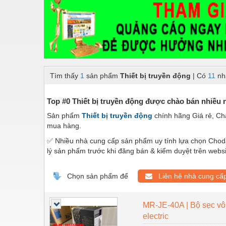
Dây chuyền sản xuất
Dệt may - Thiết bị
Dầu mỡ công nghiệp
Dịch vụ - Thi công
Tìm thấy
1
sản phẩm
Thiết bị truyền động
| Có
11
nh
Điện công nghiệp
Điện gia dụng
Top #0 Thiết bị truyền động được chào bán nhiều 
Sản phẩm
Thiết bị truyền động
chính hãng Giá rẻ, Ch
Điện Lạnh
mua hàng.
Đóng tàu Thiết bị
✅ Nhiều nhà cung cấp sản phẩm uy tính lựa chọn Choda
lý sản phẩm trước khi đăng bán & kiểm duyệt trên webs
Đúc chính xác Thiết bị
Dụng cụ cầm tay
Chọn sản phẩm để
Liên hệ nhà cung cấ
Dụng cụ cắt gọt
MR-JE-40A | Bộ sẹc vô 
Dụng cụ điện
electric