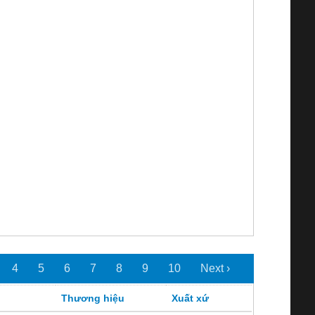
4
5
6
7
8
9
10
Next ›
Thương hiệu
Xuất xứ