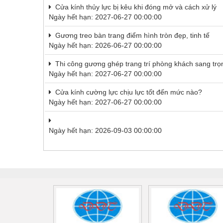
Thiết bị điện
Cửa kính thủy lực bị kêu khi đóng mở và cách xử lý
Ngày hết hạn: 2027-06-27 00:00:00
Thiết bị giáo dục
Gương treo bàn trang điểm hình tròn đẹp, tinh tế
Thiết bị khác
Ngày hết hạn: 2026-06-27 00:00:00
Thiết bị làm sạch
Thi công gương ghép trang trí phòng khách sang trọn
Ngày hết hạn: 2027-06-27 00:00:00
Thiết bị sơn - Sơn
Cửa kính cường lực chịu lực tốt đến mức nào?
Thiết bị nhà bếp
Ngày hết hạn: 2027-06-27 00:00:00
Thiết bị nhiệt
Thiêt bị PCCC
Ngày hết hạn: 2026-09-03 00:00:00
Thiết bị truyền động
Thiết bị văn phòng
Thiết bị viễn thông
Thủy lực-Thiết bị
Thủy sản - Trang thiết bị