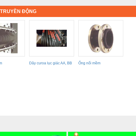
Ị TRUYỀN ĐỘNG
ềm
Dây curoa lục giác AA, BB
Ống nối mềm
đủ thông số...