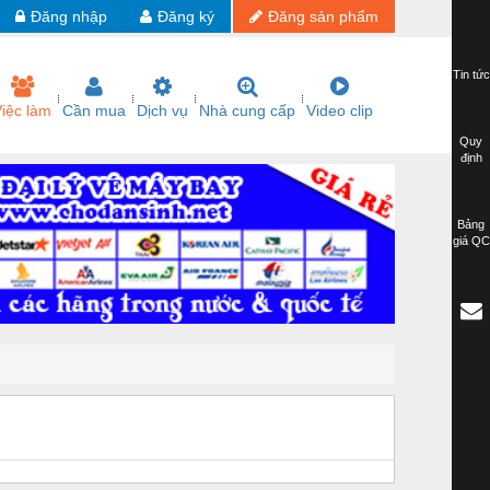
Đăng nhập
Đăng ký
Đăng sản phẩm
Tin tức
iệc làm
Cần mua
Dịch vụ
Nhà cung cấp
Video clip
Quy
định
Bảng
giá QC