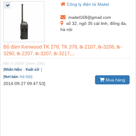
Công ty điện tử Maitel
maitel168@gmail.com
số 32, ngõ 35 cát linh, đống đa,
hà nội
Bộ đàm Kenwood TK 278, TK 378, tk-2107, tk-3206, tk-
3290, tk-2207, tk-3207, tk-3217,...
[Mã: G-26236-1]
[xem: 1082]
[
Nhãn hiệu
:
-
Xuất xứ
:
]
[
Nơi bán
:
Hà Nội]
Mua hàng
2014-09-27 09:47:53]