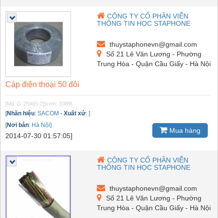
CÔNG TY CỔ PHẦN VIỄN
THÔNG TIN HỌC STAPHONE
thuystaphonevn@gmail.com
Số 21 Lê Văn Lương - Phường
Trung Hòa - Quận Cầu Giấy - Hà Nội
Cáp điện thoại 50 đôi
[Mã: G-25465-2]
[xem: 1089]
[
Nhãn hiệu
:
SACOM
-
Xuất xứ
:
]
[
Nơi bán
:
Hà Nội]
Mua hàng
2014-07-30 01:57:05]
CÔNG TY CỔ PHẦN VIỄN
THÔNG TIN HỌC STAPHONE
thuystaphonevn@gmail.com
Số 21 Lê Văn Lương - Phường
Trung Hòa - Quận Cầu Giấy - Hà Nội