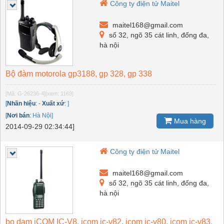
Công ty điện tử Maitel
maitel168@gmail.com
số 32, ngõ 35 cát linh, đống đa,
hà nội
Bộ đàm motorola gp3188, gp 328, gp 338
[Mã: G-26236-4]
[xem: 1169]
[
Nhãn hiệu
:
-
Xuất xứ
:
]
[
Nơi bán
:
Hà Nội]
Mua hàng
2014-09-29 02:34:44]
Công ty điện tử Maitel
maitel168@gmail.com
số 32, ngõ 35 cát linh, đống đa,
hà nội
bo dam iCOM IC-V8, icom ic-v82, icom ic-v80, icom ic-v83,