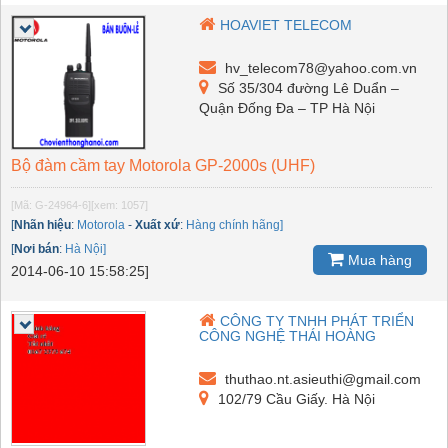
HOAVIET TELECOM
hv_telecom78@yahoo.com.vn
Số 35/304 đường Lê Duẩn –
Quận Đống Đa – TP Hà Nội
Bộ đàm cầm tay Motorola GP-2000s (UHF)
[Mã: G-24964-6]
[xem: 1057]
[
Nhãn hiệu
:
Motorola
-
Xuất xứ
:
Hàng chính hãng]
[
Nơi bán
:
Hà Nội]
Mua hàng
2014-06-10 15:58:25]
CÔNG TY TNHH PHÁT TRIỂN
CÔNG NGHỆ THÁI HOÀNG
thuthao.nt.asieuthi@gmail.com
102/79 Cầu Giấy. Hà Nội