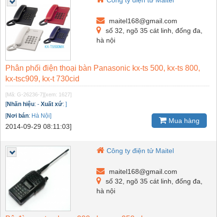
Công ty điện tử Maitel
maitel168@gmail.com
số 32, ngõ 35 cát linh, đống đa,
hà nội
Phân phối điện thoại bàn Panasonic kx-ts 500, kx-ts 800,
kx-tsc909, kx-t 730cid
[Mã: G-26236-7]
[xem: 1627]
[
Nhãn hiệu
:
-
Xuất xứ
:
]
[
Nơi bán
:
Hà Nội]
Mua hàng
2014-09-29 08:11:03]
Công ty điện tử Maitel
maitel168@gmail.com
số 32, ngõ 35 cát linh, đống đa,
hà nội