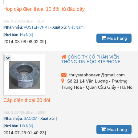
Hộp cáp điện thoại 10 đôi, tủ đấu dây
[Mã: G-25465-5]
[xem: 1154]
[
Nhãn hiệu
:
POSTEF-VNPT
-
Xuất xứ
:
Việt Nam]
[
Nơi bán
:
Hà Nội]
Mua hàng
2014-08-08 08:02:09]
CÔNG TY CỔ PHẦN VIỄN
THÔNG TIN HỌC STAPHONE
thuystaphonevn@gmail.com
Số 21 Lê Văn Lương - Phường
Trung Hòa - Quận Cầu Giấy - Hà Nội
Cáp điện thoại 30 đôi
[Mã: G-25465-1]
[xem: 1068]
[
Nhãn hiệu
:
SACOM
-
Xuất xứ
:
]
[
Nơi bán
:
Hà Nội]
Mua hàng
2014-07-29 01:40:23]