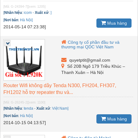
[Mã: G-24394-7]
[xem: 1205]
[
Nhãn hiệu
:
icom
-
Xuất xứ
:
]
[
Nơi bán
:
Hà Nội]
Mua hàng
2014-05-14 07:23:38]
Công ty cổ phần đầu tư và
thương mại QDC Việt Nam
quyetptit@gmail.com
Số 20B Ngõ 179 Triều Khúc –
Thanh Xuân – Hà Nội
Router Wifi không dây Tenda N300, FH204, FH307,
FH1202 hỗ trợ repeater thu và...
[Mã: G-26245-2]
[xem: 1100]
[
Nhãn hiệu
:
tenda
-
Xuất xứ
:
Việt Nam]
[
Nơi bán
:
Hà Nội]
Mua hàng
2014-10-15 04:13:57]