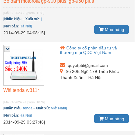
Bộ đàm motorola gp-900 plus, gp-950 plus
[Mã: G-26236-6]
[xem: 1185]
[
Nhãn hiệu
:
-
Xuất xứ
:
]
[
Nơi bán
:
Hà Nội]
Mua hàng
2014-09-29 04:08:15]
Công ty cổ phần đầu tư và
thương mại QDC Việt Nam
quyetptit@gmail.com
Số 20B Ngõ 179 Triều Khúc –
Thanh Xuân – Hà Nội
Wifi tenda w311r
[Mã: G-26245-1]
[xem: 1076]
[
Nhãn hiệu
:
tenda
-
Xuất xứ
:
Việt Nam]
[
Nơi bán
:
Hà Nội]
Mua hàng
2014-09-29 03:27:46]