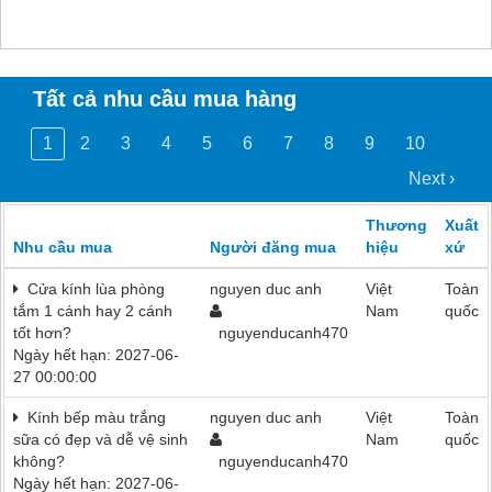
Tất cả nhu cầu mua hàng
1
2
3
4
5
6
7
8
9
10
Next ›
Thương
Xuất
Nhu cầu mua
Người đăng mua
hiệu
xứ
Cửa kính lùa phòng
nguyen duc anh
Việt
Toàn
tắm 1 cánh hay 2 cánh
Nam
quốc
tốt hơn?
nguyenducanh470
Ngày hết hạn: 2027-06-
27 00:00:00
Kính bếp màu trắng
nguyen duc anh
Việt
Toàn
sữa có đẹp và dễ vệ sinh
Nam
quốc
không?
nguyenducanh470
Ngày hết hạn: 2027-06-