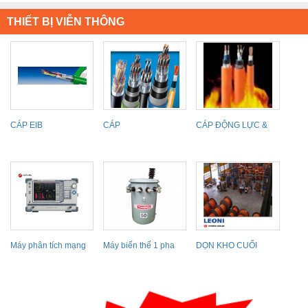
THIẾT BỊ VIỄN THÔNG
CÁP EIB
CÁP
CÁP ĐỘNG LỰC &
INSTRUMENTATION
ĐIỀU KHIỂN CHỐNG
&
INSTRUMENTATION
CONTROL...
Máy phân tích mạng
Máy biến thế 1 pha
DỌN KHO CUỐI
Protek A338 (300Khz
THIBIDI
NĂM, CẦN BÁN
~...
GẤP!!!!