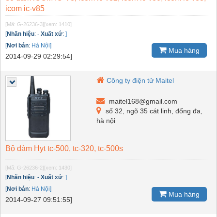
icom ic-v85
[Mã: G-26236-3]
[xem: 1410]
[
Nhãn hiệu
:
-
Xuất xứ
:
]
[
Nơi bán
:
Hà Nội]
Mua hàng
2014-09-29 02:29:54]
Công ty điện tử Maitel
maitel168@gmail.com
số 32, ngõ 35 cát linh, đống đa,
hà nội
Bộ đàm Hyt tc-500, tc-320, tc-500s
[Mã: G-26236-2]
[xem: 1430]
[
Nhãn hiệu
:
-
Xuất xứ
:
]
[
Nơi bán
:
Hà Nội]
Mua hàng
2014-09-27 09:51:55]