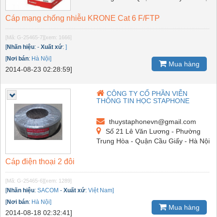
Cáp mạng chống nhiễu KRONE Cat 6 F/FTP
[Mã: G-25465-7]
[xem: 1666]
[
Nhãn hiệu
:
-
Xuất xứ
:
]
[
Nơi bán
:
Hà Nội]
Mua hàng
2014-08-23 02:28:59]
CÔNG TY CỔ PHẦN VIỄN
THÔNG TIN HỌC STAPHONE
thuystaphonevn@gmail.com
Số 21 Lê Văn Lương - Phường
Trung Hòa - Quận Cầu Giấy - Hà Nội
Cáp điện thoại 2 đôi
[Mã: G-25465-6]
[xem: 1289]
[
Nhãn hiệu
:
SACOM
-
Xuất xứ
:
Việt Nam]
[
Nơi bán
:
Hà Nội]
Mua hàng
2014-08-18 02:32:41]