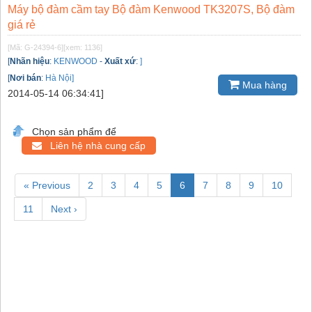
Máy bộ đàm cầm tay Bộ đàm Kenwood TK3207S, Bộ đàm
giá rẻ
[Mã: G-24394-6]
[xem: 1136]
[
Nhãn hiệu
:
KENWOOD
-
Xuất xứ
:
]
[
Nơi bán
:
Hà Nội]
Mua hàng
2014-05-14 06:34:41]
Chọn sản phẩm để
Liên hệ nhà cung cấp
« Previous
2
3
4
5
6
7
8
9
10
11
Next ›