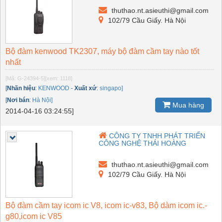
thuthao.nt.asieuthi@gmail.com
102/79 Cầu Giấy. Hà Nội
Bộ đàm kenwood TK2307, máy bộ đàm cầm tay nào tốt
nhất
[Mã: G-24394-5]
[xem: 1118]
[
Nhãn hiệu
:
KENWOOD
-
Xuất xứ
:
singapo]
[
Nơi bán
:
Hà Nội]
Mua hàng
2014-04-16 03:24:55]
CÔNG TY TNHH PHÁT TRIỂN
CÔNG NGHỆ THÁI HOÀNG
thuthao.nt.asieuthi@gmail.com
102/79 Cầu Giấy. Hà Nội
Bộ đàm cầm tay icom ic V8, icom ic-v83, Bộ dàm icom ic.-
g80,icom ic V85