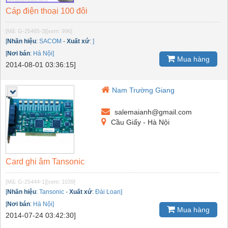
Cáp điện thoại 100 đôi
[Mã: G-25465-3]
[xem: 996]
[
Nhãn hiệu
:
SACOM
-
Xuất xứ
:
]
[
Nơi bán
:
Hà Nội]
Mua hàng
2014-08-01 03:36:15]
Nam Trường Giang
salemaianh@gmail.com
Cầu Giấy - Hà Nội
Card ghi âm Tansonic
[Mã: G-25444-1]
[xem: 1039]
[
Nhãn hiệu
:
Tansonic
-
Xuất xứ
:
Đài Loan]
[
Nơi bán
:
Hà Nội]
Mua hàng
2014-07-24 03:42:30]