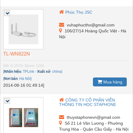
Phúc Thọ JSC
vuhaphuctho@gmail.com
106/27/14 Hoàng Quốc Việt - Hà
Nội
TL-WN822N
[Mã: G-25721-1]
[xem: 1230]
[
Nhãn hiệu
:
TPLink
-
Xuất xứ
:
china]
[
Nơi bán
:
Hà Nội]
Mua hàng
2014-08-16 01:49:14]
CÔNG TY CỔ PHẦN VIỄN
THÔNG TIN HỌC STAPHONE
thuystaphonevn@gmail.com
Số 21 Lê Văn Lương - Phường
Trung Hòa - Quận Cầu Giấy - Hà Nội