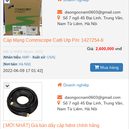
daongocnam0603@gmail.com
Số 7 ngõ 45 Đại Linh, Trung Văn,
Nam Từ Liêm, Hà Nội
Cáp Mạng Commscope Cat6 Utp P/n: 1427254-6
Giá:
2,600,000
vnđ
[Mã: G-46992-9]
[xem: 1623]
[
Nhãn hiệu
:
AMP
-
Xuất xứ
:
USA]
[
Nơi bán
:
Hà Nội]
Mua hàng
2022-06-09 17:01:42]
Doanh nghiệp
daongocnam0603@gmail.com
Số 7 ngõ 45 Đại Linh, Trung Văn,
Nam Từ Liêm, Hà Nội
[ MỚI NHẤT] Giá bán dây cáp hdmi chính hãng