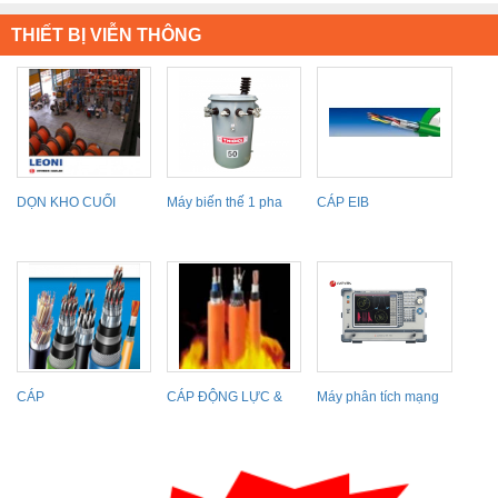
THIẾT BỊ VIỄN THÔNG
DỌN KHO CUỐI
Máy biến thế 1 pha
CÁP EIB
NĂM, CẦN BÁN
THIBIDI
GẤP!!!!
CÁP
CÁP ĐỘNG LỰC &
Máy phân tích mạng
INSTRUMENTATION
ĐIỀU KHIỂN CHỐNG
Protek A338 (300Khz
&
~...
INSTRUMENTATION