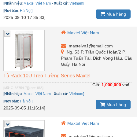
[
Nhãn hiệu
:
Maxtel Việt Nam
-
Xuất xứ
:
Vietnam]
[
Nơi bán
:
Hà Nội]
Mua hàng
2025-09-10 17:35:33]
Maxtel Việt Nam
maxtelvn1@gmail.com
Ng. 53 P. Trần Quốc Hoàn/2 P.
Phạm Tuấn Tài, Dịch Vọng Hậu, Cầu
Giấy, Hà Nội
Tủ Rack 10U Treo Tường Series Maxtel
Giá:
1,000,000
vnđ
[Mã: G-66754-7]
[xem: 868]
[
Nhãn hiệu
:
Maxtel Việt Nam
-
Xuất xứ
:
Vietnam]
[
Nơi bán
:
Hà Nội]
Mua hàng
2025-09-05 11:16:14]
Maxtel Việt Nam
maxtelvn1@gmail.com