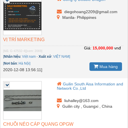
diegohoang2209@gmail.com
Manila- Philippines
VỊ TRÍ MARKETING
Giá:
15,000,000
vnđ
[Mã: G-47532-4]
[xem: 2069]
[
Nhãn hiệu
:
Việt nam
-
Xuất xứ
:
VIỆT NAM]
[
Nơi bán
:
Hà Nội]
Mua hàng
2020-12-08 13:56:11]
Guilin South Aisa Information and
Network Co.,Ltd
liuhalley@163.com
Guilin city , Guangxi , China
CHUỖI NÉO CÁP QUANG OPGW