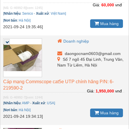
Giá:
60,000
vnđ
[Mã: G-46992-8]
[xem: 1245]
[
Nhãn hiệu
:
Senico
-
Xuất xứ
:
Việt Nam]
[
Nơi bán
:
Hà Nội]
Mua hàng
2021-09-24 19:35:46]
Doanh nghiệp
daongocnam0603@gmail.com
Số 7 ngõ 45 Đại Linh, Trung Văn,
Nam Từ Liêm, Hà Nội
Cáp mạng Commscope cat5e UTP chính hãng P/N: 6-
219590-2
Giá:
1,950,000
vnđ
[Mã: G-46992-7]
[xem: 1244]
[
Nhãn hiệu
:
AMP
-
Xuất xứ
:
USA]
[
Nơi bán
:
Hà Nội]
Mua hàng
2021-09-24 19:34:13]