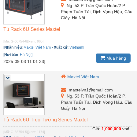
Ng. 53 P. Trần Quốc Hoàn/2 P.
Phạm Tuấn Tài, Dịch Vọng Hậu, Cầu
Giấy, Hà Nội
Tủ Rack 6U Series Maxtel
[Mã: G-66754-6]
[xem: 965]
[
Nhãn hiệu
:
Maxtel Việt Nam
-
Xuất xứ
:
Vietnam]
[
Nơi bán
:
Hà Nội]
Mua hàng
2025-09-03 11:01:33]
Maxtel Việt Nam
maxtelvn1@gmail.com
Ng. 53 P. Trần Quốc Hoàn/2 P.
Phạm Tuấn Tài, Dịch Vọng Hậu, Cầu
Giấy, Hà Nội
Tủ Rack 6U Treo Tường Series Maxtel
Giá:
1,000,000
vnđ
[Mã: G-66754-5]
[xem: 1174]