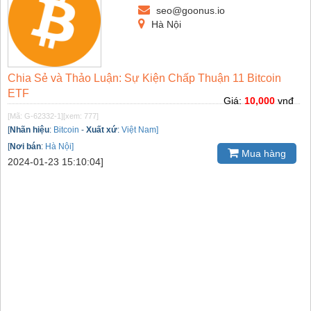
seo@goonus.io
Hà Nội
Chia Sẻ và Thảo Luận: Sự Kiện Chấp Thuận 11 Bitcoin
ETF
Giá:
10,000
vnđ
[Mã: G-62332-1]
[xem: 777]
[
Nhãn hiệu
:
Bitcoin
-
Xuất xứ
:
Việt Nam]
[
Nơi bán
:
Hà Nội]
Mua hàng
2024-01-23 15:10:04]