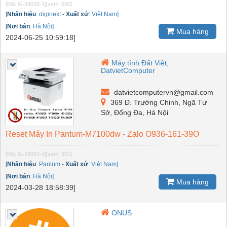
[Mã: G-64026-1]
[xem: 690]
[
Nhãn hiệu
:
diginext
-
Xuất xứ
:
Việt Nam]
[
Nơi bán
:
Hà Nội]
Mua hàng
2024-06-25 10:59:18]
Máy tính Đất Việt,
DatvietComputer
datvietcomputervn@gmail.com
369 Đ. Trường Chinh, Ngã Tư
Sở, Đống Đa, Hà Nội
Reset Máy In Pantum-M7100dw - Zalo O936-161-39O
[Mã: G-24993-4]
[xem: 901]
[
Nhãn hiệu
:
Pantum
-
Xuất xứ
:
Việt Nam]
[
Nơi bán
:
Hà Nội]
Mua hàng
2024-03-28 18:58:39]
ONUS