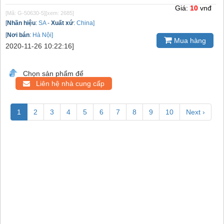
Giá:
10
vnđ
[Mã: G-50630-5]
[xem: 2685]
[
Nhãn hiệu
:
SA
-
Xuất xứ
:
China]
[
Nơi bán
:
Hà Nội]
Mua hàng
2020-11-26 10:22:16]
Chọn sản phẩm để
Liên hệ nhà cung cấp
1
2
3
4
5
6
7
8
9
10
Next ›