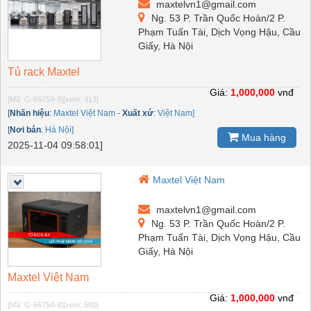
maxtelvn1@gmail.com
Ng. 53 P. Trần Quốc Hoàn/2 P.
Phạm Tuấn Tài, Dịch Vọng Hậu, Cầu
Giấy, Hà Nội
Tủ rack Maxtel
Giá:
1,000,000
vnđ
[Mã: G-66754-9]
[xem: 413]
[
Nhãn hiệu
:
Maxtel Việt Nam
-
Xuất xứ
:
Việt Nam]
[
Nơi bán
:
Hà Nội]
Mua hàng
2025-11-04 09:58:01]
Maxtel Việt Nam
maxtelvn1@gmail.com
Ng. 53 P. Trần Quốc Hoàn/2 P.
Phạm Tuấn Tài, Dịch Vọng Hậu, Cầu
Giấy, Hà Nội
Maxtel Việt Nam
Giá:
1,000,000
vnđ
[Mã: G-66754-8]
[xem: 580]