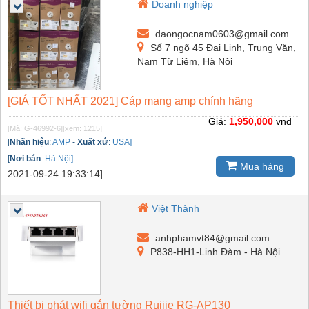
Doanh nghiệp
daongocnam0603@gmail.com
Số 7 ngõ 45 Đại Linh, Trung Văn,
Nam Từ Liêm, Hà Nội
[GIÁ TỐT NHẤT 2021] Cáp mạng amp chính hãng
Giá:
1,950,000
vnđ
[Mã: G-46992-6]
[xem: 1215]
[
Nhãn hiệu
:
AMP
-
Xuất xứ
:
USA]
[
Nơi bán
:
Hà Nội]
Mua hàng
2021-09-24 19:33:14]
Việt Thành
anhphamvt84@gmail.com
P838-HH1-Linh Đàm - Hà Nội
Thiết bị phát wifi gắn tường Ruijie RG-AP130