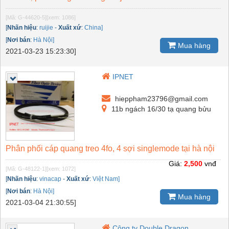
[Mã: G-44620-5]
[xem: 1086]
[
Nhãn hiệu
:
ruijie
-
Xuất xứ
:
China]
[
Nơi bán
:
Hà Nội]
Mua hàng
2021-03-23 15:23:30]
IPNET
hieppham23796@gmail.com
11b ngách 16/30 tạ quang bửu
Phân phối cáp quang treo 4fo, 4 sợi singlemode tại hà nội
Giá:
2,500
vnđ
[Mã: G-48122-1]
[xem: 1072]
[
Nhãn hiệu
:
vinacap
-
Xuất xứ
:
Việt Nam]
[
Nơi bán
:
Hà Nội]
Mua hàng
2021-03-04 21:30:55]
Công ty Double Dragon