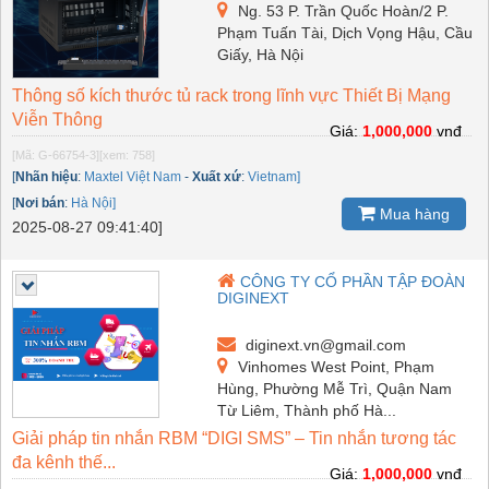
Ng. 53 P. Trần Quốc Hoàn/2 P.
Phạm Tuấn Tài, Dịch Vọng Hậu, Cầu
Giấy, Hà Nội
Thông số kích thước tủ rack trong lĩnh vực Thiết Bị Mạng
Viễn Thông
Giá:
1,000,000
vnđ
[Mã: G-66754-3]
[xem: 758]
[
Nhãn hiệu
:
Maxtel Việt Nam
-
Xuất xứ
:
Vietnam]
[
Nơi bán
:
Hà Nội]
Mua hàng
2025-08-27 09:41:40]
CÔNG TY CỔ PHẦN TẬP ĐOÀN
DIGINEXT
diginext.vn@gmail.com
Vinhomes West Point, Phạm
Hùng, Phường Mễ Trì, Quận Nam
Từ Liêm, Thành phố Hà...
Giải pháp tin nhắn RBM “DIGI SMS” – Tin nhắn tương tác
đa kênh thế...
Giá:
1,000,000
vnđ