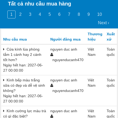
Tất cả nhu cầu mua hàng
1
2
3
4
5
6
7
8
9
10
Next ›
Thương
Xuất
Nhu cầu mua
Người đăng mua
hiệu
xứ
Cửa kính lùa phòng
nguyen duc anh
Việt
Toàn
tắm 1 cánh hay 2 cánh
Nam
quốc
tốt hơn?
nguyenducanh470
Ngày hết hạn: 2027-06-
27 00:00:00
Kính bếp màu trắng
nguyen duc anh
Việt
Toàn
sữa có đẹp và dễ vệ sinh
Nam
quốc
không?
nguyenducanh470
Ngày hết hạn: 2027-06-
27 00:00:00
Kính cường lực màu trà
nguyen duc anh
Việt
Toàn
có gì đặc biệt?
Nam
quốc