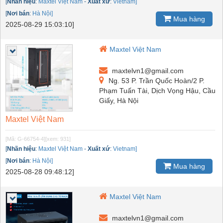
[
Nhãn hiệu
:
Maxtel Việt Nam
-
Xuất xứ
:
Vietnam]
[
Nơi bán
:
Hà Nội]
Mua hàng
2025-08-29 15:03:10]
Maxtel Việt Nam
maxtelvn1@gmail.com
Ng. 53 P. Trần Quốc Hoàn/2 P.
Phạm Tuấn Tài, Dịch Vọng Hậu, Cầu
Giấy, Hà Nội
Maxtel Việt Nam
[Mã: G-66754-4]
[xem: 931]
[
Nhãn hiệu
:
Maxtel Việt Nam
-
Xuất xứ
:
Vietnam]
[
Nơi bán
:
Hà Nội]
Mua hàng
2025-08-28 09:48:12]
Maxtel Việt Nam
maxtelvn1@gmail.com