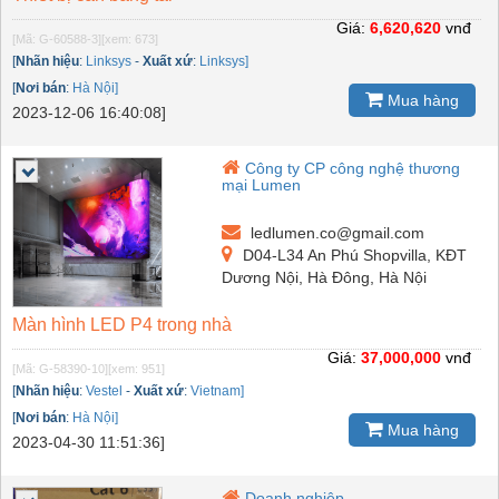
Giá:
6,620,620
vnđ
[Mã: G-60588-3]
[xem: 673]
[
Nhãn hiệu
:
Linksys
-
Xuất xứ
:
Linksys]
[
Nơi bán
:
Hà Nội]
Mua hàng
2023-12-06 16:40:08]
Công ty CP công nghệ thương
mại Lumen
ledlumen.co@gmail.com
D04-L34 An Phú Shopvilla, KĐT
Dương Nội, Hà Đông, Hà Nội
Màn hình LED P4 trong nhà
Giá:
37,000,000
vnđ
[Mã: G-58390-10]
[xem: 951]
[
Nhãn hiệu
:
Vestel
-
Xuất xứ
:
Vietnam]
[
Nơi bán
:
Hà Nội]
Mua hàng
2023-04-30 11:51:36]
Doanh nghiệp