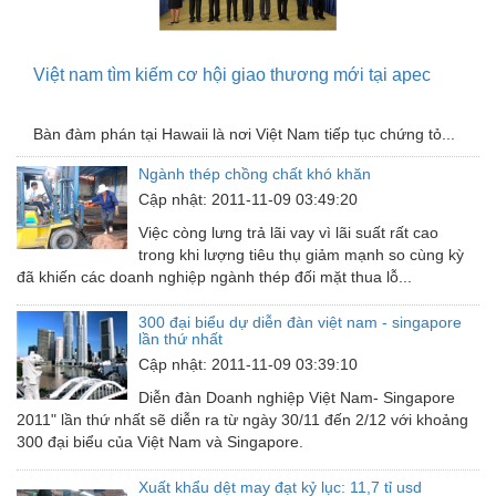
Nồi hơi - Trang thiết bị
Nông nghiệp - Thiết bị
Việt nam tìm kiếm cơ hội giao thương mới tại apec
Nước-Vật tư thiết bị
Bàn đàm phán tại Hawaii là nơi Việt Nam tiếp tục chứng tỏ...
Phốt cơ khí
Ngành thép chồng chất khó khăn
Sắt, thép, inox các loại
Cập nhật: 2011-11-09 03:49:20
Thí nghiệm-Trang thiết bị
Việc còng lưng trả lãi vay vì lãi suất rất cao
trong khi lượng tiêu thụ giảm mạnh so cùng kỳ
Thiết bị chiếu sáng
đã khiến các doanh nghiệp ngành thép đối mặt thua lỗ...
Thiết bị chống sét
300 đại biểu dự diễn đàn việt nam - singapore
lần thứ nhất
Thiết bị an ninh
Cập nhật: 2011-11-09 03:39:10
Thiết bị công nghiệp
Diễn đàn Doanh nghiệp Việt Nam- Singapore
2011" lần thứ nhất sẽ diễn ra từ ngày 30/11 đến 2/12 với khoảng
Thiết bị công trình
300 đại biểu của Việt Nam và Singapore.
Thiết bị điện
Xuất khẩu dệt may đạt kỷ lục: 11,7 tỉ usd