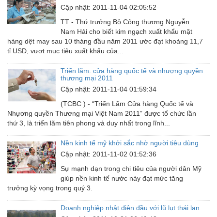
Thiết bị giáo dục
Cập nhật: 2011-11-04 02:05:52
TT - Thứ trưởng Bộ Công thương Nguyễn
Thiết bị khác
Nam Hải cho biết kim ngạch xuất khẩu mặt
Thiết bị làm sạch
hàng dệt may sau 10 tháng đầu năm 2011 ước đạt khoảng 11,7
tỉ USD, vượt mục tiêu xuất khẩu của...
Thiết bị sơn - Sơn
Triển lãm: cửa hàng quốc tế và nhượng quyền
Thiết bị nhà bếp
thương mại 2011
Cập nhật: 2011-11-04 01:59:34
Thiết bị nhiệt
(TCBC ) - “Triển Lãm Cửa hàng Quốc tế và
Thiêt bị PCCC
Nhựơng quyền Thương mại Việt Nam 2011” được tổ chức lần
thứ 3, là triển lãm tiên phong và duy nhất trong lĩnh...
Thiết bị truyền động
Nền kinh tế mỹ khởi sắc nhờ người tiêu dùng
Thiết bị văn phòng
Cập nhật: 2011-11-02 01:52:36
Thiết bị viễn thông
Sự mạnh dạn trong chi tiêu của người dân Mỹ
giúp nền kinh tế nước này đạt mức tăng
Thủy lực-Thiết bị
trưởng kỳ vọng trong quý 3.
Thủy sản - Trang thiết bị
Doanh nghiệp nhật điên đầu với lũ lụt thái lan
Tự động hoá