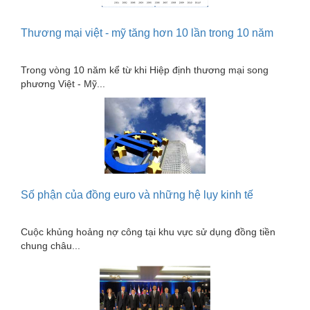
Gỗ - Trang thiết bị
Hàn cắt - Thiết bị
Thương mại việt - mỹ tăng hơn 10 lần trong 10 năm
Hóa chất-Trang thiết bị
Trong vòng 10 năm kể từ khi Hiệp định thương mại song
Kệ công nghiệp
phương Việt - Mỹ...
Khí nén - Thiết bị
Khuôn mẫu - Phụ tùng
Lọc công nghiệp
Máy công cụ - Phụ tùng
Số phận của đồng euro và những hệ lụy kinh tế
Mỏ - Trang thiết bị
Mô tơ - Hộp số
Cuộc khủng hoảng nợ công tại khu vực sử dụng đồng tiền
chung châu...
Môi trường - Thiết bị
Nâng hạ - Trang thiết bị
Nội - Ngoại thất - văn phòng