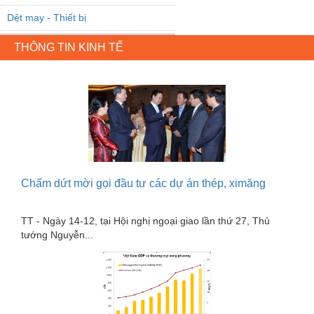
Dệt may - Thiết bị
Dầu mỡ công nghiệp
THÔNG TIN KINH TẾ
Dịch vụ - Thi công
Điện công nghiệp
Điện gia dụng
Điện Lạnh
Đóng tàu Thiết bị
Chấm dứt mời gọi đầu tư các dự án thép, ximăng
Đúc chính xác Thiết bị
Dụng cụ cầm tay
TT - Ngày 14-12, tại Hội nghị ngoại giao lần thứ 27, Thủ
tướng Nguyễn...
Dụng cụ cắt gọt
Dụng cụ điện
Dụng cụ đo