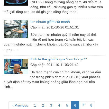
(NLĐ) - Thông thường hằng năm khi đến mùa
đông, nhu cầu sử dụng gas tại nhiều nước trên
thế giới tăng cao, do đó giá gas cũng tăng theo
Lợi nhuận giảm sút mạnh
Cập nhật: 2011-10-26 01:51:31
Bức tranh lợi nhuận quý III năm nay sẽ thể
hiện rõ nét hơn trong vài tuần tới, khi các
doanh nghiệp ngành chứng khoán, bất động sản, vật liệu xây
dựng…...
Kinh tế thế giới đã qua “cơn bĩ cực”?
Cập nhật: 2011-10-11 03:21:42
Đà tăng mạnh của chứng khoán, vàng và dầu
thô trong phiên đêm qua (10/10) xuất phát từ
quyết định bắt tay vượt khủng hoảng giữa lãnh đạo hai nền
kinh...
« Previous
1
2
3
4
5
6
7
8