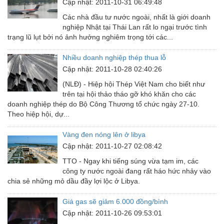
Cập nhật: 2011-10-31 06:49:48
Van - Co các loại
Các nhà đầu tư nước ngoài, nhất là giới doanh
nghiệp Nhật tại Thái Lan rất lo ngại trước tình
Vật liệu mài mòn
trạng lũ lụt bởi nó ảnh hưởng nghiêm trọng tới các...
Vật liệu xây dựng
Nhiều doanh nghiệp thép thua lỗ
Cập nhật: 2011-10-28 02:40:26
Vòng bi - Bạc đạn
(NLĐ) - Hiệp hội Thép Việt Nam cho biết như
Xe hơi - Phụ tùng
trên tại hội thảo tháo gỡ khó khăn cho các
doanh nghiệp thép do Bộ Công Thương tổ chức ngày 27-10.
Xe máy - Phụ tùng
Theo hiệp hội, dự...
Xe tải - phụ tùng
Vàng đen nóng lên ở libya
Y khoa - Trang thiết bị
Cập nhật: 2011-10-27 02:08:42
TTO - Ngay khi tiếng súng vừa tạm im, các
công ty nước ngoài đang rất háo hức nhảy vào
chia sẻ những mỏ dầu đầy lợi lộc ở Libya.
Giá gas sẽ giảm 6.000 đồng/bình
Cập nhật: 2011-10-26 09:53:01