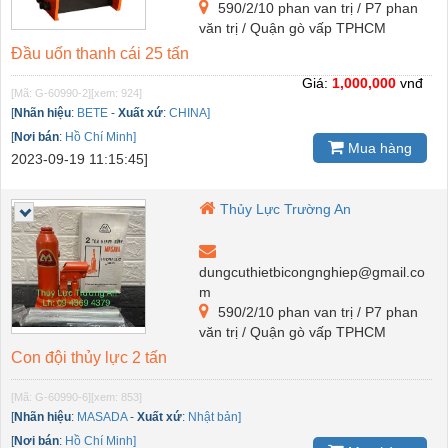
590/2/10 phan van trị / P7 phan
văn trị / Quận gò vấp TPHCM
Đầu uốn thanh cái 25 tấn
Giá:
1,000,000
vnđ
[Mã: G-60990-2]
[xem: 924]
[
Nhãn hiệu
:
BETE
-
Xuất xứ
:
CHINA]
[
Nơi bán
:
Hồ Chí Minh]
Mua hàng
2023-09-19 11:15:45]
Thủy Lực Trường An
dungcuthietbicongnghiep@gmail.co
m
590/2/10 phan van trị / P7 phan
văn trị / Quận gò vấp TPHCM
Con đội thủy lực 2 tấn
[Mã: G-60990-6]
[xem: 853]
[
Nhãn hiệu
:
MASADA
-
Xuất xứ
:
Nhật bản]
[
Nơi bán
:
Hồ Chí Minh]