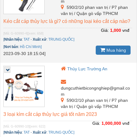
m
590/2/10 phan van trị / P7 phan
văn trị / Quận gò vấp TPHCM
Kéo cắt cáp thủy lực là gì? có những loại kéo cắt cáp nào?
Giá:
1,000
vnđ
[Mã: G-60990-4]
[xem: 658]
[
Nhãn hiệu
:
TAT
-
Xuất xứ
:
TRUNG QUỐC]
[
Nơi bán
:
Hồ Chí Minh]
Mua hàng
2023-09-30 18:15:04]
Thủy Lực Trường An
dungcuthietbicongnghiep@gmail.co
m
590/2/10 phan van trị / P7 phan
văn trị / Quận gò vấp TPHCM
3 loại kìm cắt cáp thủy lực giá tốt năm 2023
Giá:
1,000,000
vnđ
[Mã: G-60990-10]
[xem: 622]
[
Nhãn hiệu
:
TAT
-
Xuất xứ
:
TRUNG QUỐC]