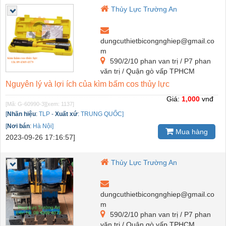
Thủy Lực Trường An
dungcuthietbicongnghiep@gmail.co
m
590/2/10 phan van trị / P7 phan
văn trị / Quận gò vấp TPHCM
Nguyên lý và lợi ích của kìm bấm cos thủy lực
Giá:
1,000
vnđ
[Mã: G-60990-3]
[xem: 1137]
[
Nhãn hiệu
:
TLP
-
Xuất xứ
:
TRUNG QUỐC]
[
Nơi bán
:
Hà Nội]
Mua hàng
2023-09-26 17:16:57]
Thủy Lực Trường An
dungcuthietbicongnghiep@gmail.co
m
590/2/10 phan van trị / P7 phan
văn trị / Quận gò vấp TPHCM