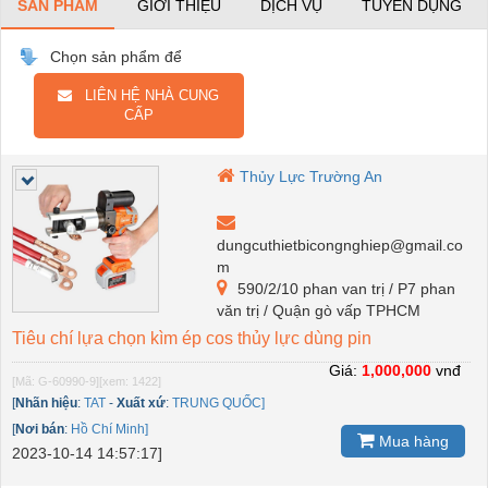
SẢN PHẨM
GIỚI THIỆU
DỊCH VỤ
TUYỂN DỤNG
Chọn sản phẩm để
LIÊN HỆ NHÀ CUNG
CẤP
Thủy Lực Trường An
dungcuthietbicongnghiep@gmail.co
m
590/2/10 phan van trị / P7 phan
văn trị / Quận gò vấp TPHCM
Tiêu chí lựa chọn kìm ép cos thủy lực dùng pin
Giá:
1,000,000
vnđ
[Mã: G-60990-9]
[xem: 1422]
[
Nhãn hiệu
:
TAT
-
Xuất xứ
:
TRUNG QUỐC]
[
Nơi bán
:
Hồ Chí Minh]
Mua hàng
2023-10-14 14:57:17]