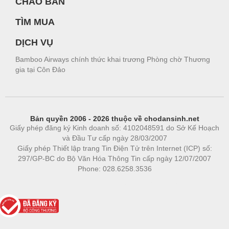
CHÀO BÁN
TÌM MUA
DỊCH VỤ
Bamboo Airways chính thức khai trương Phòng chờ Thương
gia tại Côn Đảo
Bản quyền 2006 - 2026 thuộc về chodansinh.net
Giấy phép đăng ký Kinh doanh số: 4102048591 do Sở Kế Hoạch
và Đầu Tư cấp ngày 28/03/2007
Giấy phép Thiết lập trang Tin Điện Tử trên Internet (ICP) số:
297/GP-BC do Bộ Văn Hóa Thông Tin cấp ngày 12/07/2007
Phone: 028.6258.3536
Phòng trọ
|
https://bdsgroup.vn
https://kqxs123.com