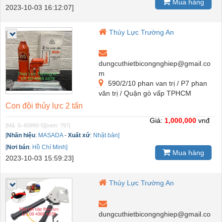
Mua hàng
2023-10-03 16:12:07]
Thủy Lực Trường An
dungcuthietbicongnghiep@gmail.co
m
590/2/10 phan van trị / P7 phan
văn trị / Quận gò vấp TPHCM
Con đội thủy lực 2 tấn
Giá:
1,000,000
vnđ
[Mã: G-60990-5]
[xem: 797]
[
Nhãn hiệu
:
MASADA
-
Xuất xứ
:
Nhật bản]
[
Nơi bán
:
Hồ Chí Minh]
Mua hàng
2023-10-03 15:59:23]
Thủy Lực Trường An
dungcuthietbicongnghiep@gmail.co