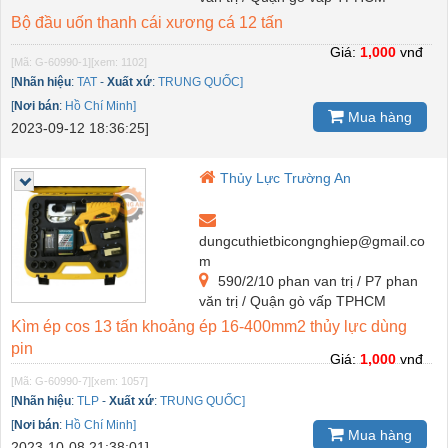
Bộ đầu uốn thanh cái xương cá 12 tấn
Giá:
1,000
vnđ
[Mã: G-60990-1]
[xem: 1102]
[
Nhãn hiệu
:
TAT
-
Xuất xứ
:
TRUNG QUỐC]
[
Nơi bán
:
Hồ Chí Minh]
Mua hàng
2023-09-12 18:36:25]
Thủy Lực Trường An
dungcuthietbicongnghiep@gmail.co
m
590/2/10 phan van trị / P7 phan
văn trị / Quận gò vấp TPHCM
Kìm ép cos 13 tấn khoảng ép 16-400mm2 thủy lực dùng
pin
Giá:
1,000
vnđ
[Mã: G-60990-7]
[xem: 1057]
[
Nhãn hiệu
:
TLP
-
Xuất xứ
:
TRUNG QUỐC]
[
Nơi bán
:
Hồ Chí Minh]
Mua hàng
2023-10-08 21:38:01]