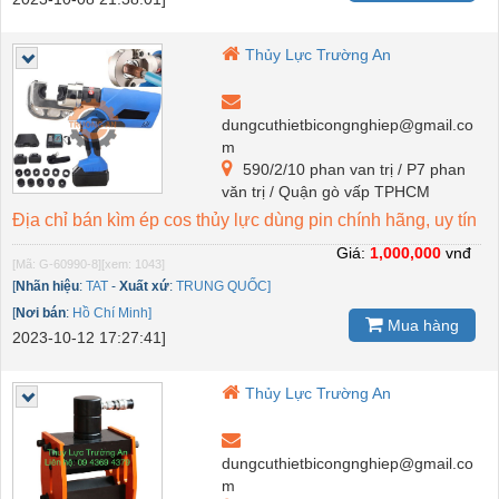
Thủy Lực Trường An
dungcuthietbicongnghiep@gmail.co
m
590/2/10 phan van trị / P7 phan
văn trị / Quận gò vấp TPHCM
Địa chỉ bán kìm ép cos thủy lực dùng pin chính hãng, uy tín
Giá:
1,000,000
vnđ
[Mã: G-60990-8]
[xem: 1043]
[
Nhãn hiệu
:
TAT
-
Xuất xứ
:
TRUNG QUỐC]
[
Nơi bán
:
Hồ Chí Minh]
Mua hàng
2023-10-12 17:27:41]
Thủy Lực Trường An
dungcuthietbicongnghiep@gmail.co
m