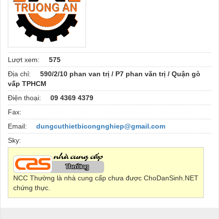
Lượt xem:
575
Địa chỉ:
590/2/10 phan van trị / P7 phan văn trị / Quận gò
vấp TPHCM
Điện thoại:
09 4369 4379
Fax:
Email:
dungcuthietbicongnghiep@gmail.com
Sky:
NCC Thường là nhà cung cấp chưa được ChoDanSinh.NET
chứng thực.