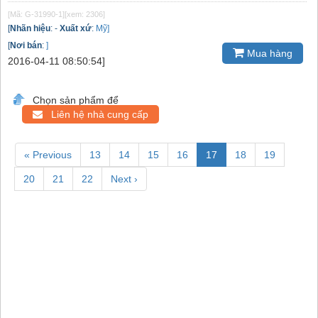
[Mã: G-31990-1]
[xem: 2306]
[
Nhãn hiệu
:
-
Xuất xứ
:
Mỹ]
[
Nơi bán
:
]
Mua hàng
2016-04-11 08:50:54]
Chọn sản phẩm để
Liên hệ nhà cung cấp
« Previous
13
14
15
16
17
18
19
20
21
22
Next ›