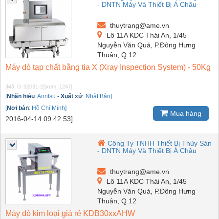
- DNTN Máy Và Thiết Bị Á Châu
thuytrang@ame.vn
Lô 11A KDC Thái An, 1/45
Nguyễn Văn Quá, P.Đông Hưng
Thuận, Q.12
Máy dò tạp chất bằng tia X (Xray Inspection System) - 50Kg
[Mã: G-32031-2]
[xem: 1247]
[
Nhãn hiệu
:
Anritsu
-
Xuất xứ
:
Nhật Bản]
[
Nơi bán
:
Hồ Chí Minh]
Mua hàng
2016-04-14 09:42:53]
Công Ty TNHH Thiết Bị Thủy Sản
- DNTN Máy Và Thiết Bị Á Châu
thuytrang@ame.vn
Lô 11A KDC Thái An, 1/45
Nguyễn Văn Quá, P.Đông Hưng
Thuận, Q.12
Máy dò kim loại giá rẻ KDB30xxAHW