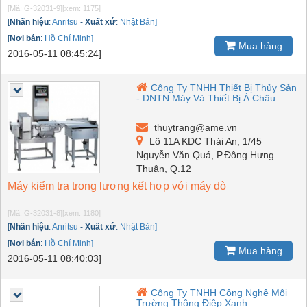
[Mã: G-32031-9]
[xem: 1175]
[
Nhãn hiệu
:
Anritsu
-
Xuất xứ
:
Nhật Bản]
[
Nơi bán
:
Hồ Chí Minh]
Mua hàng
2016-05-11 08:45:24]
Công Ty TNHH Thiết Bị Thủy Sản
- DNTN Máy Và Thiết Bị Á Châu
thuytrang@ame.vn
Lô 11A KDC Thái An, 1/45
Nguyễn Văn Quá, P.Đông Hưng
Thuận, Q.12
Máy kiểm tra trọng lượng kết hợp với máy dò
[Mã: G-32031-8]
[xem: 1180]
[
Nhãn hiệu
:
Anritsu
-
Xuất xứ
:
Nhật Bản]
[
Nơi bán
:
Hồ Chí Minh]
Mua hàng
2016-05-11 08:40:03]
Công Ty TNHH Công Nghệ Môi
Trường Thông Điệp Xanh