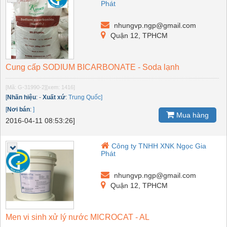
Phát
nhungvp.ngp@gmail.com
Quận 12, TPHCM
Cung cấp SODIUM BICARBONATE - Soda lạnh
[Mã: G-31990-2]
[xem: 1416]
[
Nhãn hiệu
:
-
Xuất xứ
:
Trung Quốc]
[
Nơi bán
:
]
Mua hàng
2016-04-11 08:53:26]
Công ty TNHH XNK Ngọc Gia
Phát
nhungvp.ngp@gmail.com
Quận 12, TPHCM
Men vi sinh xử lý nước MICROCAT - AL