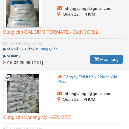
nhungvp.ngp@gmail.com
Quận 12, TPHCM
Cung cấp CALCIUM FORMATE - Ca(HCOO)2
[Mã: G-31990-8]
[xem: 1492]
[
Nhãn hiệu
:
-
Xuất xứ
:
Trung Quốc]
[
Nơi bán
:
]
Mua hàng
2016-04-25 08:12:21]
Công ty TNHH XNK Ngọc Gia
Phát
nhungvp.ngp@gmail.com
Quận 12, TPHCM
Cung cấp Khoáng Mỹ - AZOMITE
[Mã: G-31990-7]
[xem: 1524]