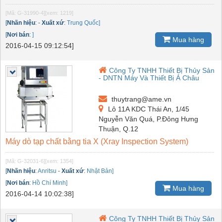
[Mã: G-31990-4]
[xem: 1219]
[
Nhãn hiệu
:
-
Xuất xứ
:
Trung Quốc]
[
Nơi bán
:
]
Mua hàng
2016-04-15 09:12:54]
Công Ty TNHH Thiết Bị Thủy Sản
- DNTN Máy Và Thiết Bị Á Châu
thuytrang@ame.vn
Lô 11A KDC Thái An, 1/45
Nguyễn Văn Quá, P.Đông Hưng
Thuận, Q.12
Máy dò tạp chất bằng tia X (Xray Inspection System)
[Mã: G-32031-6]
[xem: 1354]
[
Nhãn hiệu
:
Anritsu
-
Xuất xứ
:
Nhật Bản]
[
Nơi bán
:
Hồ Chí Minh]
Mua hàng
2016-04-14 10:02:38]
Công Ty TNHH Thiết Bị Thủy Sản