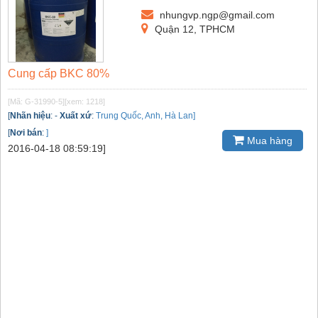
nhungvp.ngp@gmail.com
Quận 12, TPHCM
Cung cấp BKC 80%
[Mã: G-31990-5]
[xem: 1218]
[
Nhãn hiệu
:
-
Xuất xứ
:
Trung Quốc, Anh, Hà Lan]
[
Nơi bán
:
]
Mua hàng
2016-04-18 08:59:19]