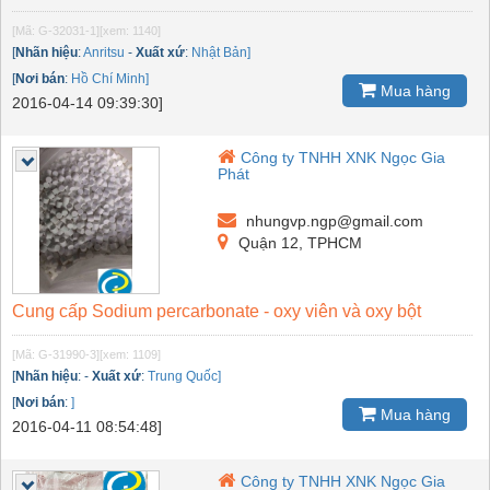
[Mã: G-32031-1]
[xem: 1140]
[
Nhãn hiệu
:
Anritsu
-
Xuất xứ
:
Nhật Bản]
[
Nơi bán
:
Hồ Chí Minh]
Mua hàng
2016-04-14 09:39:30]
Công ty TNHH XNK Ngọc Gia
Phát
nhungvp.ngp@gmail.com
Quận 12, TPHCM
Cung cấp Sodium percarbonate - oxy viên và oxy bột
[Mã: G-31990-3]
[xem: 1109]
[
Nhãn hiệu
:
-
Xuất xứ
:
Trung Quốc]
[
Nơi bán
:
]
Mua hàng
2016-04-11 08:54:48]
Công ty TNHH XNK Ngọc Gia