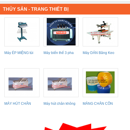
THỦY SẢN - TRANG THIẾT BỊ
Máy ÉP MIỆNG túi
Máy biến thế 3 pha
Máy DÁN Băng Keo
nylon Đài Loan, máy...
THIBIDI
thùng carton Đài
Loan...
MÁY HÚT CHÂN
Máy hút chân không
MÀNG CHẮN CÔN
KHÔNG THỰC PHẨM
băng tải liên tục,...
TRÙNG, MÀNG CHỊU
THỦY SẢN
NHIỆT