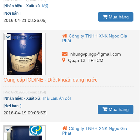
[
Nhãn hiệu
:
-
Xuất xứ
:
Mỹ]
[
Nơi bán
:
]
Mua hàng
2016-04-21 08:26:05]
Công ty TNHH XNK Ngọc Gia
Phát
nhungvp.ngp@gmail.com
Quận 12, TPHCM
Cung cấp IODINE - Diệt khuẩn dạng nước
[Mã: G-31990-6]
[xem: 1154]
[
Nhãn hiệu
:
-
Xuất xứ
:
Thái Lan, Ấn Độ]
[
Nơi bán
:
]
Mua hàng
2016-04-19 09:03:53]
Công ty TNHH XNK Ngọc Gia
Phát