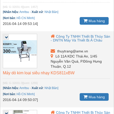
[Mã: G-32031-4]
[xem: 1457]
[
Nhãn hiệu
:
Anritsu
-
Xuất xứ
:
Nhật Bản]
[
Nơi bán
:
Hồ Chí Minh]
Mua hàng
2016-04-14 09:53:14]
Công Ty TNHH Thiết Bị Thủy Sản
- DNTN Máy Và Thiết Bị Á Châu
thuytrang@ame.vn
Lô 11A KDC Thái An, 1/45
Nguyễn Văn Quá, P.Đông Hưng
Thuận, Q.12
Máy dò kim loại siêu nhạy KDS811xBW
[Mã: G-32031-3]
[xem: 1255]
[
Nhãn hiệu
:
Anritsu
-
Xuất xứ
:
Nhật Bản]
[
Nơi bán
:
Hồ Chí Minh]
Mua hàng
2016-04-14 09:50:07]
Công Ty TNHH Thiết Bị Thủy Sản