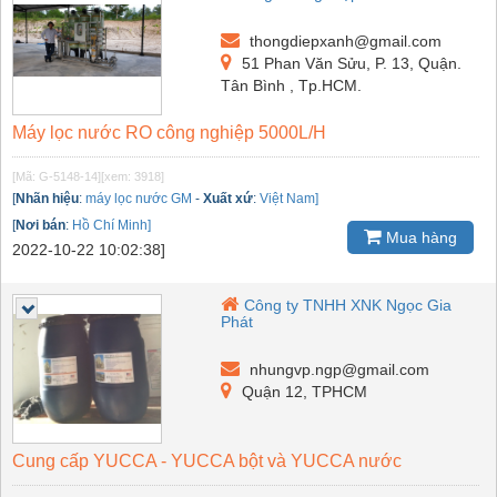
thongdiepxanh@gmail.com
51 Phan Văn Sửu, P. 13, Quận.
Tân Bình , Tp.HCM.
Máy lọc nước RO công nghiệp 5000L/H
[Mã: G-5148-14]
[xem: 3918]
[
Nhãn hiệu
:
máy lọc nước GM
-
Xuất xứ
:
Việt Nam]
[
Nơi bán
:
Hồ Chí Minh]
Mua hàng
2022-10-22 10:02:38]
Công ty TNHH XNK Ngọc Gia
Phát
nhungvp.ngp@gmail.com
Quận 12, TPHCM
Cung cấp YUCCA - YUCCA bột và YUCCA nước