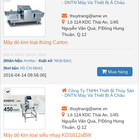
- DNTN Máy Và Thiết Bị Á Châu
thuytrang@ame.vn
Lô 11A KDC Thái An, 1/45
Nguyễn Văn Quá, P.Đông Hưng
Thuận, Q.12
Máy dò kim loại thùng Carton
[Mã: G-32031-5]
[xem: 1562]
[
Nhãn hiệu
:
Anritsu
-
Xuất xứ
:
Nhật Bản]
[
Nơi bán
:
Hồ Chí Minh]
Mua hàng
2016-04-14 09:56:06]
Công Ty TNHH Thiết Bị Thủy Sản
- DNTN Máy Và Thiết Bị Á Châu
thuytrang@ame.vn
Lô 11A KDC Thái An, 1/45
Nguyễn Văn Quá, P.Đông Hưng
Thuận, Q.12
Máy dò kim loại siêu nhạy KDS812xBW