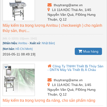
thuytrang@ame.vn
Lô 11A KDC Thái An, 1/45
Nguyễn Văn Quá, P.Đông Hưng
Thuận, Q.12
Máy kiểm tra trọng lượng Anritsu ( checkweigh ) cho ngành
thủy sản, thực...
[Mã: G-32031-10]
[xem: 1542]
[
Nhãn hiệu
:
Anritsu
-
Xuất xứ
:
Nhật Bản]
[
Nơi bán
:
Hồ Chí Minh]
Mua hàng
2016-05-11 08:49:19]
Công Ty TNHH Thiết Bị Thủy Sản
- DNTN Máy Và Thiết Bị Á Châu
thuytrang@ame.vn
Lô 11A KDC Thái An, 1/45
Nguyễn Văn Quá, P.Đông Hưng
Thuận, Q.12
Máy kiểm tra trọng lượng đa năng, cho sản phẩm nặng