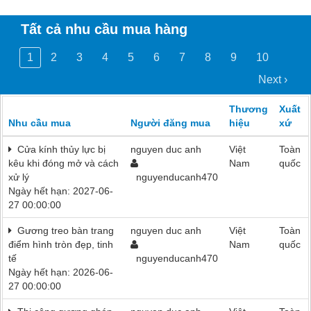
Tất cả nhu cầu mua hàng
1
2
3
4
5
6
7
8
9
10
Next ›
Thương
Xuất
Nhu cầu mua
Người đăng mua
hiệu
xứ
Cửa kính thủy lực bị
nguyen duc anh
Việt
Toàn
kêu khi đóng mở và cách
Nam
quốc
xử lý
nguyenducanh470
Ngày hết hạn: 2027-06-
27 00:00:00
Gương treo bàn trang
nguyen duc anh
Việt
Toàn
điểm hình tròn đẹp, tinh
Nam
quốc
tế
nguyenducanh470
Ngày hết hạn: 2026-06-
27 00:00:00