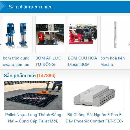
KHO LẠNH, rèm
Sản phẩm xem nhiều
PVC
‹
›
bom truc dung
BƠM ÁP LỰC
BOM CUU HOA
bơm hoả tiển
ewara,bom bu
TỰ ĐỘNG
Diesel,BOM
Mastra
ewara
CHUA CHAY
Sản phẩm mới
(147896)
Pallet Nhựa Long Thành Đồng
Bộ Chống Sét Nguồn 3 Pha 5
Nai – Cung Cấp Pallet Mới,
Dây Phoenix Contact FLT-SEC-
C
Pallet Cũ Giá Tốt
P-T1-3S-264/50-FM - 2909589