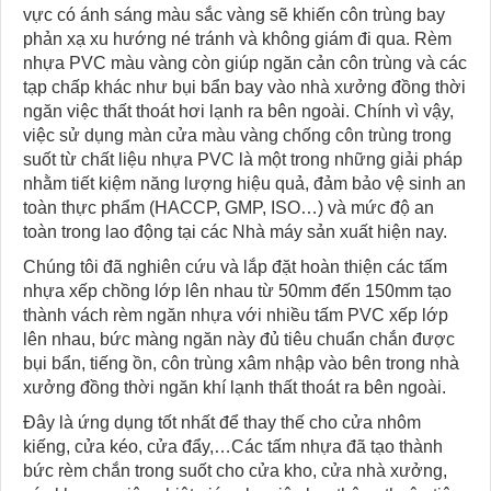
vực có ánh sáng màu sắc vàng sẽ khiến côn trùng bay
phản xạ xu hướng né tránh và không giám đi qua. Rèm
nhựa PVC màu vàng còn giúp ngăn cản côn trùng và các
tạp chấp khác như bụi bẩn bay vào nhà xưởng đồng thời
ngăn việc thất thoát hơi lạnh ra bên ngoài. Chính vì vậy,
việc sử dụng màn cửa màu vàng chống côn trùng trong
suốt từ chất liệu nhựa PVC là một trong những giải pháp
nhằm tiết kiệm năng lượng hiệu quả, đảm bảo vệ sinh an
toàn thực phẩm (HACCP, GMP, ISO…) và mức độ an
toàn trong lao động tại các Nhà máy sản xuất hiện nay.
Chúng tôi đã nghiên cứu và lắp đặt hoàn thiện các tấm
nhựa xếp chồng lớp lên nhau từ 50mm đến 150mm tạo
thành vách rèm ngăn nhựa với nhiều tấm PVC xếp lớp
lên nhau, bức màng ngăn này đủ tiêu chuẩn chắn được
bụi bẩn, tiếng ồn, côn trùng xâm nhập vào bên trong nhà
xưởng đồng thời ngăn khí lạnh thất thoát ra bên ngoài.
Đây là ứng dụng tốt nhất để thay thế cho cửa nhôm
kiếng, cửa kéo, cửa đẩy,…Các tấm nhựa đã tạo thành
bức rèm chắn trong suốt cho cửa kho, cửa nhà xưởng,