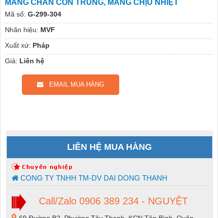
MÀNG CHẮN CÔN TRÙNG, MÀNG CHỊU NHIỆT
Mã số:
G-299-304
Nhãn hiệu:
MVF
Xuất xứ:
Pháp
Giá:
Liên hệ
EMAIL MUA HÀNG
LIÊN HỆ MUA HÀNG
CONG TY TNHH TM-DV DAI DONG THANH
Call/Zalo 0906 389 234 - NGUYỆT
69 Đường B2, Phường Tây Thạnh, KCN Tân Bình, Quận