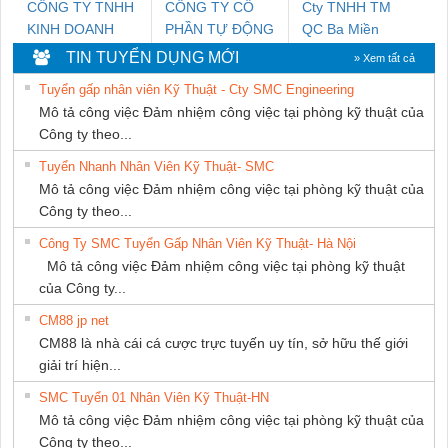
CÔNG TY TNHH
CÔNG TY CỔ
Cty TNHH TM
KINH DOANH
PHẦN TỰ ĐỘNG
QC Ba Miền
DỊCH VỤ XNK
TIẾN HƯNG
TIN TUYỂN DỤNG MỚI
» Xem tất cả
PHƯƠNG NAM
Tuyển gấp nhân viên Kỹ Thuật - Cty SMC Engineering
Mô tả công việc Đảm nhiệm công việc tại phòng kỹ thuật của
Công ty theo...
Tuyển Nhanh Nhân Viên Kỹ Thuật- SMC
Mô tả công việc Đảm nhiệm công việc tại phòng kỹ thuật của
Công ty theo...
Công Ty SMC Tuyển Gấp Nhân Viên Kỹ Thuật- Hà Nội
Mô tả công việc Đảm nhiệm công việc tại phòng kỹ thuật
của Công ty...
CM88 jp net
CM88 là nhà cái cá cược trực tuyến uy tín, sở hữu thế giới
giải trí hiện...
SMC Tuyển 01 Nhân Viên Kỹ Thuật-HN
Mô tả công việc Đảm nhiệm công việc tại phòng kỹ thuật của
Công ty theo...