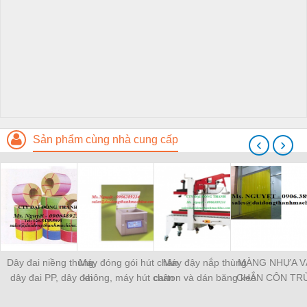
Sản phẩm cùng nhà cung cấp
‹
›
Dây đai niềng thùng,
Máy đóng gói hút chân
Máy đậy nắp thùng
MÀNG NHỰA V
dây đai PP, dây đai
không, máy hút chân
carton và dán băng keo
CHẮN CÔN TR
nhựa
không một buồng hút
tự động
MÀNG CHỊU N