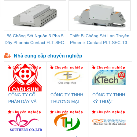
Bộ Chống Sét Nguồn 3 Pha 5
Thiết Bị Chống Sét Lan Truyền
B
Dây Phoenix Contact FLT-SEC-
Phoenix Contact PLT-SEC-T3-
P-T1-3S-440/35-FM - 2908264
230-FM-PT - 2907928
Nhà cung cấp chuyên nghiệp
CÔNG TY CỔ
CÔNG TY TNHH
CÔNG TY TNHH
PHẦN DÂY VÀ
THƯƠNG MẠI
KỸ THUẬT
CÁP ĐIỆN
THIÊN ÂN VIỆT
KTECH VIỆT
THƯỢNG ĐÌNH
NAM
NAM