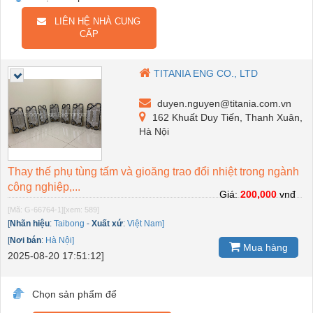
LIÊN HỆ NHÀ CUNG
CẤP
TITANIA ENG CO., LTD
duyen.nguyen@titania.com.vn
162 Khuất Duy Tiến, Thanh Xuân,
Hà Nội
Thay thế phụ tùng tấm và gioăng trao đổi nhiệt trong ngành
công nghiệp,...
Giá:
200,000
vnđ
[Mã: G-66764-1]
[xem: 589]
[
Nhãn hiệu
:
Taibong
-
Xuất xứ
:
Việt Nam]
[
Nơi bán
:
Hà Nội]
Mua hàng
2025-08-20 17:51:12]
Chọn sản phẩm để