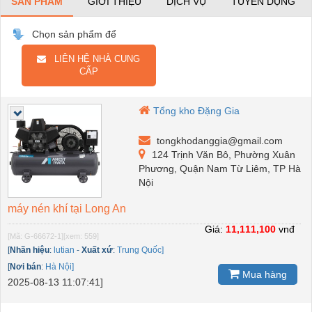
SẢN PHẨM
GIỚI THIỆU
DỊCH VỤ
TUYỂN DỤNG
Chọn sản phẩm để
LIÊN HỆ NHÀ CUNG
CẤP
Tổng kho Đặng Gia
tongkhodanggia@gmail.com
124 Trịnh Văn Bô, Phường Xuân
Phương, Quận Nam Từ Liêm, TP Hà
Nội
máy nén khí tại Long An
Giá:
11,111,100
vnđ
[Mã: G-66672-1]
[xem: 559]
[
Nhãn hiệu
:
lutian
-
Xuất xứ
:
Trung Quốc]
[
Nơi bán
:
Hà Nội]
Mua hàng
2025-08-13 11:07:41]