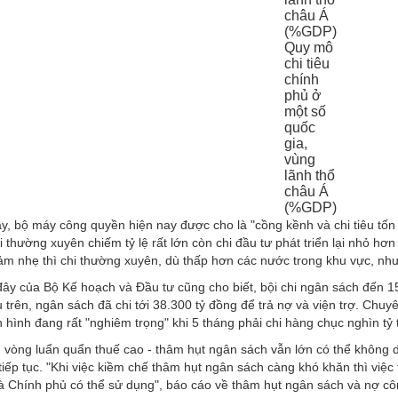
Quy mô
chi tiêu
chính
phủ ở
một số
quốc
gia,
vùng
lãnh thổ
châu Á
(%GDP)
y, bộ máy công quyền hiện nay được cho là "cồng kềnh và chi tiêu tố
 thường xuyên chiếm tỷ lệ rất lớn còn chi đầu tư phát triển lại nhỏ hơn 
m nhẹ thì chi thường xuyên, dù thấp hơn các nước trong khu vực, như
đây của Bộ Kế hoạch và Đầu tư cũng cho biết,
bội chi ngân sách đến 1
u trên, ngân sách đã chi tới 38.300 tỷ đồng để trả nợ và viện trợ. Ch
h hình đang rất "nghiêm trọng" khi 5 tháng phải chi hàng chục nghìn tỷ
, vòng luẩn quẩn thuế cao - thâm hụt ngân sách vẫn lớn có thể không d
tiếp tục. "Khi việc kiềm chế thâm hụt ngân sách càng khó khăn thì việc
 Chính phủ có thể sử dụng", báo cáo về thâm hụt ngân sách và nợ côn