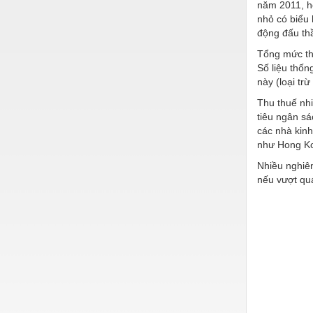
năm 2011, hơ
nhỏ có biểu 
động đấu th
Tổng mức th
Số liệu thố
này (loại tr
Thu thuế nhi
tiêu ngân s
các nhà kinh
như Hong Kon
Nhiều nghiên
nếu vượt quá