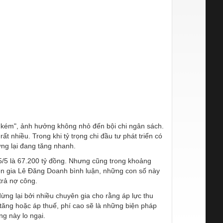
n kém", ảnh hưởng không nhỏ đến bội chi ngân sách.
rất nhiều. Trong khi tỷ trọng chi đầu tư phát triển có
ng lại đang tăng nhanh.
5/5 là 67.200 tỷ đồng
. Nhưng cũng trong khoảng
uyên gia Lê Đăng Doanh bình luận, những con số này
 trả nợ công.
ừng lại bởi nhiều chuyên gia cho rằng áp lực thu
 tăng hoặc áp thuế, phí cao sẽ là những biện pháp
g này lo ngại.