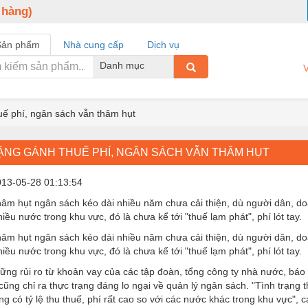
 hàng)
Sản phẩm
Nhà cung cấp
Dịch vụ
Danh mục
V
uế phí, ngân sách vẫn thâm hụt
NẶNG GÁNH THUẾ PHÍ, NGÂN SÁCH VẪN THÂM HỤT
013-05-28 01:13:54
hâm hụt ngân sách kéo dài nhiều năm chưa cải thiện, dù người dân, d
hiều nước trong khu vực, đó là chưa kể tới "thuế lạm phát", phí lót tay.
hâm hụt ngân sách kéo dài nhiều năm chưa cải thiện, dù người dân, d
hiều nước trong khu vực, đó là chưa kể tới "thuế lạm phát", phí lót tay.
ững rủi ro từ khoản vay của các tập đoàn, tổng công ty nhà nước, bá
cũng chỉ ra thực trạng đáng lo ngại về quản lý ngân sách. "Tình trạng 
g có tỷ lệ thu thuế, phí rất cao so với các nước khác trong khu vực", c