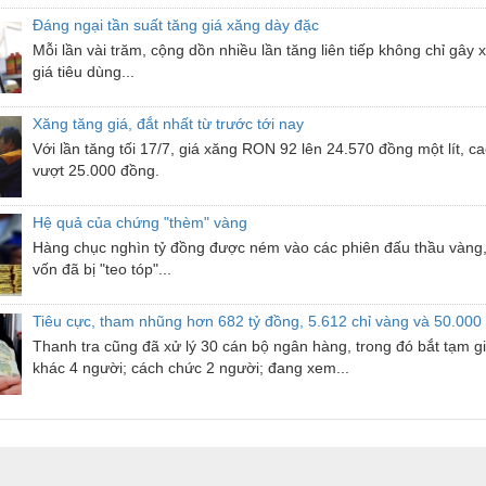
Đáng ngại tần suất tăng giá xăng dày đặc
Mỗi lần vài trăm, cộng dồn nhiều lần tăng liên tiếp không chỉ gây
giá tiêu dùng...
Xăng tăng giá, đắt nhất từ trước tới nay
Với lần tăng tối 17/7, giá xăng RON 92 lên 24.570 đồng một lít, c
vượt 25.000 đồng.
Hệ quả của chứng "thèm" vàng
Hàng chục nghìn tỷ đồng được ném vào các phiên đấu thầu vàng, t
vốn đã bị "teo tóp"...
Tiêu cực, tham nhũng hơn 682 tỷ đồng, 5.612 chỉ vàng và 50.000
Thanh tra cũng đã xử lý 30 cán bộ ngân hàng, trong đó bắt tạm g
khác 4 người; cách chức 2 người; đang xem...