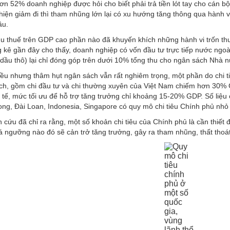
n 52% doanh nghiệp được hỏi cho biết phải trả tiền lót tay cho cán 
hiện giảm đi thì tham nhũng lớn lại có xu hướng tăng thông qua hành vi
ầu.
u thuế trên GDP cao phần nào đã khuyến khích những hành vi trốn t
ng kê gần đây cho thấy, doanh nghiệp có vốn đầu tư trực tiếp nước n
ừ dầu thô) lại chỉ đóng góp trên dưới 10% tổng thu cho ngân sách Nhà 
ều nhưng thâm hụt ngân sách vẫn rất nghiêm trọng, một phần do chi t
ách, gồm chi đầu tư và chi thường xuyên của Việt Nam chiếm hơn 30% 
 tế, mức tối ưu để hỗ trợ tăng trưởng chỉ khoảng 15-20% GDP. Số liệu 
g, Đài Loan, Indonesia, Singapore có quy mô chi tiêu Chính phủ nhỏ 
 cứu đã chỉ ra rằng, một số khoản chi tiêu của Chính phủ là cần thiết 
 ngưỡng nào đó sẽ cản trở tăng trưởng, gây ra tham nhũng, thất thoát 