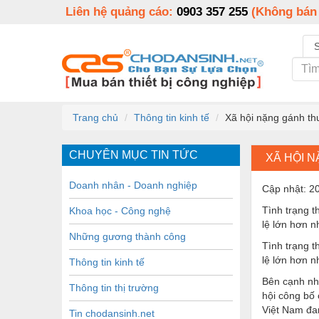
Liên hệ quảng cáo:
0903 357 255
(Không bán
Trang chủ
Thông tin kinh tế
Xã hội nặng gánh th
CHUYÊN MỤC TIN TỨC
XÃ HỘI 
Doanh nhân - Doanh nghiệp
Cập nhật: 2
Tình trạng t
Khoa học - Công nghệ
lệ lớn hơn n
Những gương thành công
Tình trạng t
lệ lớn hơn n
Thông tin kinh tế
Bên cạnh nh
Thông tin thị trường
hội công bố 
Việt Nam đan
Tin chodansinh.net