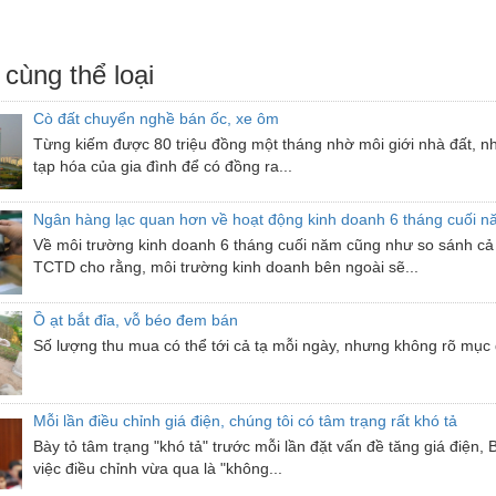
 cùng thể loại
Cò đất chuyển nghề bán ốc, xe ôm
Từng kiếm được 80 triệu đồng một tháng nhờ môi giới nhà đất, n
tạp hóa của gia đình để có đồng ra...
Ngân hàng lạc quan hơn về hoạt động kinh doanh 6 tháng cuối 
Về môi trường kinh doanh 6 tháng cuối năm cũng như so sánh cả
TCTD cho rằng, môi trường kinh doanh bên ngoài sẽ...
Ồ ạt bắt đỉa, vỗ béo đem bán
Số lượng thu mua có thể tới cả tạ mỗi ngày, nhưng không rõ mục 
Mỗi lần điều chỉnh giá điện, chúng tôi có tâm trạng rất khó tả
Bày tỏ tâm trạng "khó tả" trước mỗi lần đặt vấn đề tăng giá đi
việc điều chỉnh vừa qua là "không...