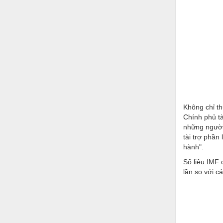
Không chỉ th
Chính phủ tà
những người 
tài trợ phần
hành".
Số liệu IMF 
lần so với c