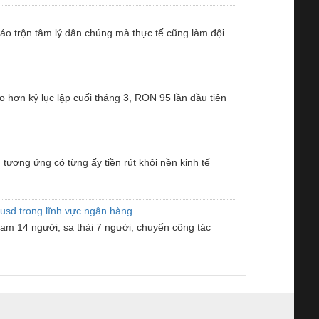
 xáo trộn tâm lý dân chúng mà thực tế cũng làm đội
ao hơn kỷ lục lập cuối tháng 3, RON 95 lần đầu tiên
ương ứng có từng ấy tiền rút khỏi nền kinh tế
 usd trong lĩnh vực ngân hàng
iam 14 người; sa thải 7 người; chuyển công tác