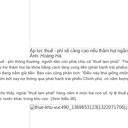
Áp lực thuế - phí sẽ càng cao nếu thâm hụt ngân
Ảnh
: Hoàng Hà.
uế - phí thông thường, người dân còn phải chịu cả
"
thuế lạm phát
"
. Th
i trợ thâm hụt tài khóa bằng cách tăng cung tiền (phát hành trái phiếu) 
đang nắm giữ tiền. Báo cáo cũng phân tích: "Điều này khá giống nhữn
 lớn bởi vay nợ thông qua phát hành trái phiếu Chính phủ, có năm lượ
cho thấy, ngoài "thuế lạm phát" hàng năm ở mức hai con số, tỷ lệ thuế
ác nước khác trong khu vực. (Xem biểu đồ)