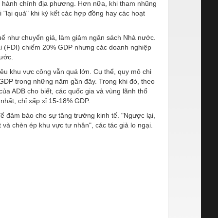
bộ hành chính địa phương. Hơn nữa, khi tham nhũng
 "lại quả" khi ký kết các hợp đồng hay các hoạt
huế
như chuyển giá
, làm giảm ngân sách Nhà nước.
goài (FDI) chiếm 20% GDP nhưng các doanh nghiệp
nước.
iêu khu vực công vẫn quá lớn.
Cụ thể, quy mô chi
GDP trong những năm gần đây. Trong khi đó, theo
của ADB cho biết, các quốc gia và vùng lãnh thổ
nhất, chỉ xấp xỉ 15-18% GDP.
để đảm bảo cho sự tăng trưởng kinh tế. "Ngược lại,
và chèn ép khu vực tư nhân", các tác giả lo ngại.