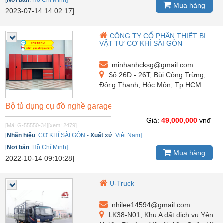
[
Nơi bán
:
Hồ Chí Minh]
Mua hàng
2023-07-14 14:02:17]
CÔNG TY CỔ PHẦN THIẾT BỊ
VẬT TƯ CƠ KHÍ SÀI GÒN
minhanhcksg@gmail.com
Số 26D - 26T, Bùi Công Trừng,
Đông Thạnh, Hóc Môn, Tp.HCM
Bộ tủ dụng cụ đồ nghề garage
Giá:
49,000,000
vnđ
[Mã: G-55550-34]
[xem: 2479]
[
Nhãn hiệu
:
CƠ KHÍ SÀI GÒN
-
Xuất xứ
:
Việt Nam]
[
Nơi bán
:
Hồ Chí Minh]
Mua hàng
2022-10-14 09:10:28]
U-Truck
nhilee14594@gmail.com
LK38-N01, Khu A đất dịch vụ Yên