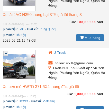
Nghĩa, Phường Yên Nghĩa, Quận Hà
Đông,...
Xe tải JAC N350 thùng bạt 3T5 giá tốt tháng 3
Giá:
100,000,000
vnđ
[Mã: G-48284-10]
[xem: 1107]
[
Nhãn hiệu
:
JAC
-
Xuất xứ
:
Trung Quốc]
[
Nơi bán
:
Hà Nội]
Mua hàng
2023-03-21 15:49:08]
U-Truck
nhilee14594@gmail.com
LK38-N01, Khu A đất dịch vụ Yên
Nghĩa, Phường Yên Nghĩa, Quận Hà
Đông,...
Xe ben mỏ HW7D 371 6X4 thùng đúc giá tốt
Giá:
1,000,000,000
vnđ
[Mã: G-48284-9]
[xem: 1036]
[
Nhãn hiệu
:
HOWO
-
Xuất xứ
:
Vietnam]
[
Nơi bán
:
Hà Nội]