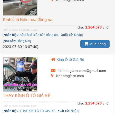
Kính ô tô Biên hòa đồng nai
Giá:
1,204,570
vnđ
[Mã: G-60544-6]
[xem: 1113]
[
Nhãn hiệu
:
Kính ô tô Biên hòa đồng nai
-
Xuất xứ
:
Nhập]
[
Nơi bán
:
Đồng Nai]
Mua hàng
2023-07-30 13:07:40]
Kính Ô tô Giá Rẻ
kinhotogiare.com@gmail.com
kinhotogiare.com
THAY KÍNH Ô TÔ GIÁ RẺ
Giá:
1,234,570
vnđ
[Mã: G-60544-3]
[xem: 620]
[
Nhãn hiệu
:
THAY KÍNH Ô TÔ GIÁ RẺ
-
Xuất xứ
:
Nhập]