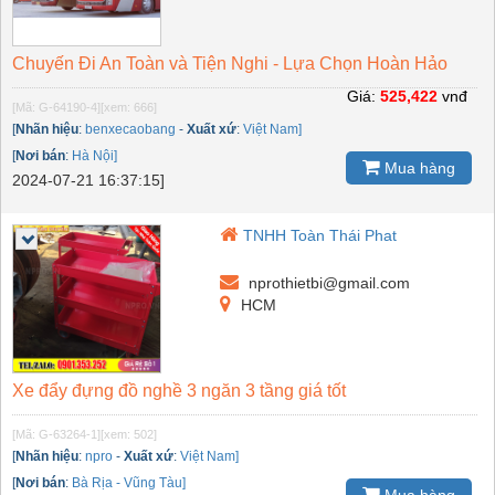
Chuyến Đi An Toàn và Tiện Nghi - Lựa Chọn Hoàn Hảo
Giá:
525,422
vnđ
[Mã: G-64190-4]
[xem: 666]
[
Nhãn hiệu
:
benxecaobang
-
Xuất xứ
:
Việt Nam]
[
Nơi bán
:
Hà Nội]
Mua hàng
2024-07-21 16:37:15]
TNHH Toàn Thái Phat
nprothietbi@gmail.com
HCM
Xe đẩy đựng đồ nghề 3 ngăn 3 tầng giá tốt
[Mã: G-63264-1]
[xem: 502]
[
Nhãn hiệu
:
npro
-
Xuất xứ
:
Việt Nam]
[
Nơi bán
:
Bà Rịa - Vũng Tàu]
Mua hàng