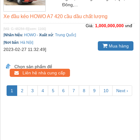
Đông,...
Xe đầu kéo HOWO A7 420 cầu dầu chất lượng
Giá:
1,000,000,000
vnđ
[Mã: G-48284-8]
[xem: 1166]
[
Nhãn hiệu
:
HOWO
-
Xuất xứ
:
Trung Quốc]
[
Nơi bán
:
Hà Nội]
Mua hàng
2023-02-27 11:32:49]
Chọn sản phẩm để
Liên hệ nhà cung cấp
1
2
3
4
5
6
7
8
9
10
Next ›