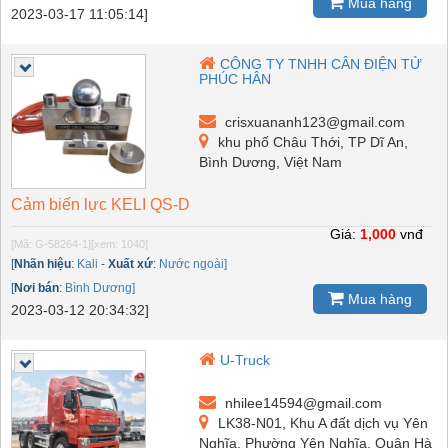
Mua hàng
2023-03-17 11:05:14]
CÔNG TY TNHH CÂN ĐIỆN TỬ
PHÚC HÂN
crisxuananh123@gmail.com
khu phố Châu Thới, TP Dĩ An,
Bình Dương, Việt Nam
Cảm biến lực KELI QS-D
Giá:
1,000
vnđ
[Mã: G-58264-1]
[xem: 1040]
[
Nhãn hiệu
:
Kali
-
Xuất xứ
:
Nước ngoài]
[
Nơi bán
:
Bình Dương]
Mua hàng
2023-03-12 20:34:32]
U-Truck
nhilee14594@gmail.com
LK38-N01, Khu A đất dịch vụ Yên
Nghĩa, Phường Yên Nghĩa, Quận Hà