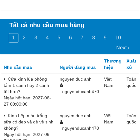
Tất cả nhu cầu mua hàng
1
2
3
4
5
6
7
8
9
10
Next ›
Thương
Xuất
Nhu cầu mua
Người đăng mua
hiệu
xứ
Cửa kính lùa phòng
nguyen duc anh
Việt
Toàn
tắm 1 cánh hay 2 cánh
Nam
quốc
tốt hơn?
nguyenducanh470
Ngày hết hạn: 2027-06-
27 00:00:00
Kính bếp màu trắng
nguyen duc anh
Việt
Toàn
sữa có đẹp và dễ vệ sinh
Nam
quốc
không?
nguyenducanh470
Ngày hết hạn: 2027-06-