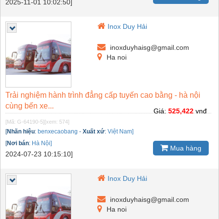
2025-11-01 10:02:50]
Inox Duy Hải
inoxduyhaisg@gmail.com
Ha noi
Trải nghiệm hành trình đẳng cấp tuyến cao bằng - hà nội
cùng bến xe...
Giá:
525,422
vnđ
[Mã: G-64190-5]
[xem: 574]
[
Nhãn hiệu
:
benxecaobang
-
Xuất xứ
:
Việt Nam]
[
Nơi bán
:
Hà Nội]
Mua hàng
2024-07-23 10:15:10]
Inox Duy Hải
inoxduyhaisg@gmail.com
Ha noi