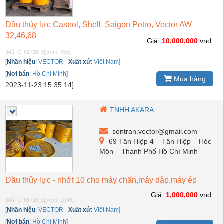
Dầu thủy lực Castrol, Shell, Saigon Petro, Vector AW
32,46,68
Giá:
10,000,000
vnđ
[Mã: G-61716-3]
[xem: 956]
[
Nhãn hiệu
:
VECTOR
-
Xuất xứ
:
Việt Nam]
[
Nơi bán
:
Hồ Chí Minh]
Mua hàng
2023-11-23 15:35:14]
TNHH AKARA
sontran.vector@gmail.com
69 Tân Hiệp 4 – Tân Hiệp – Hóc
Môn – Thành Phố Hồ Chí Minh
Dầu thủy lực - nhớt 10 cho máy chấn,máy dập,máy ép
Giá:
1,000,000
vnđ
[Mã: G-61716-2]
[xem: 1048]
[
Nhãn hiệu
:
VECTOR
-
Xuất xứ
:
Việt Nam]
[
Nơi bán
:
Hồ Chí Minh]