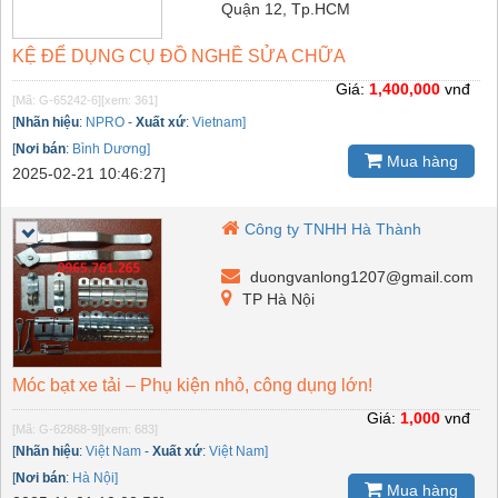
Quận 12, Tp.HCM
KỆ ĐỂ DỤNG CỤ ĐỒ NGHỀ SỬA CHỮA
Giá:
1,400,000
vnđ
[Mã: G-65242-6]
[xem: 361]
[
Nhãn hiệu
:
NPRO
-
Xuất xứ
:
Vietnam]
[
Nơi bán
:
Bình Dương]
Mua hàng
2025-02-21 10:46:27]
Công ty TNHH Hà Thành
duongvanlong1207@gmail.com
TP Hà Nội
Móc bạt xe tải – Phụ kiện nhỏ, công dụng lớn!
Giá:
1,000
vnđ
[Mã: G-62868-9]
[xem: 683]
[
Nhãn hiệu
:
Việt Nam
-
Xuất xứ
:
Việt Nam]
[
Nơi bán
:
Hà Nội]
Mua hàng