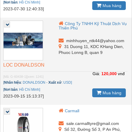
[
Nơi bán
:
Hồ Chí Minh]
Mua hàng
2023-07-30 12:40:33]
Công Ty TNHH Kỹ Thuật Dịch Vụ
Thiên Phú
minhhuyen_ntk44@yahoo.com
31 Duong 11, KDC KHang Dien,
Phuoc Lonng B, quan 9
LỌC DONALDSON
Giá:
120,000
vnđ
[Mã: G-60438-1]
[xem: 1241]
[
Nhãn hiệu
:
DONALDSON
-
Xuất xứ
:
USD]
[
Nơi bán
:
Hồ Chí Minh]
Mua hàng
2023-09-15 15:13:37]
Carmall
sale.carmalltyre@gmail.com
Số 32, Đường Số 3, P An Phú,