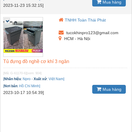
Mua hàng
2023-11-23 15:32:15]
TNHH Toàn Thái Phát
tucokhinpro123@gmail.com
HCM - Hà Nội
Tủ đựng đồ nghề cơ khí 3 ngăn
[Mã: G-61170-6]
[xem: 904]
[
Nhãn hiệu
:
Npro
-
Xuất xứ
:
Việt Nam]
[
Nơi bán
:
Hồ Chí Minh]
Mua hàng
2023-10-17 10:54:39]