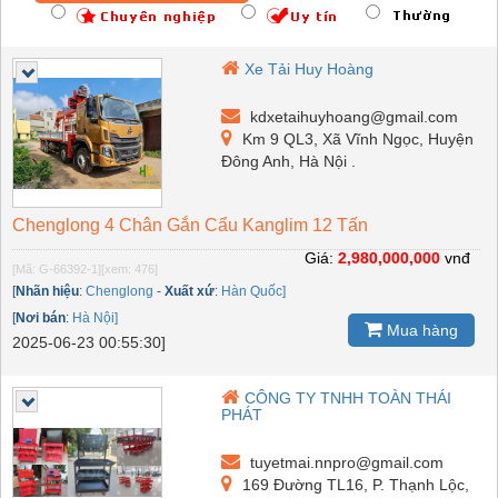
Xe Tải Huy Hoàng
kdxetaihuyhoang@gmail.com
Km 9 QL3, Xã Vĩnh Ngọc, Huyện
Đông Anh, Hà Nội .
Chenglong 4 Chân Gắn Cẩu Kanglim 12 Tấn
Giá:
2,980,000,000
vnđ
[Mã: G-66392-1]
[xem: 476]
[
Nhãn hiệu
:
Chenglong
-
Xuất xứ
:
Hàn Quốc]
[
Nơi bán
:
Hà Nội]
Mua hàng
2025-06-23 00:55:30]
CÔNG TY TNHH TOÀN THÁI
PHÁT
tuyetmai.nnpro@gmail.com
169 Đường TL16, P. Thạnh Lộc,