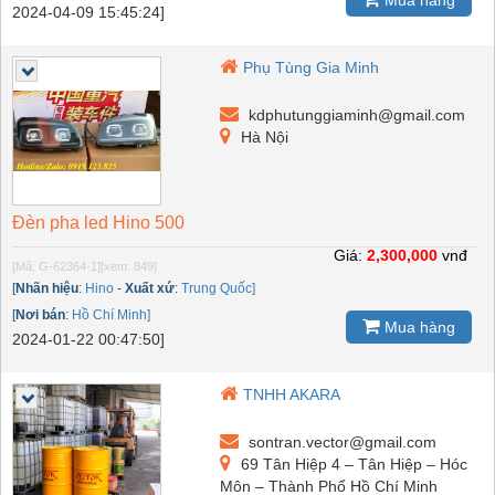
2024-04-09 15:45:24]
Phụ Tùng Gia Minh
kdphutunggiaminh@gmail.com
Hà Nội
Đèn pha led Hino 500
Giá:
2,300,000
vnđ
[Mã: G-62364-1]
[xem: 849]
[
Nhãn hiệu
:
Hino
-
Xuất xứ
:
Trung Quốc]
[
Nơi bán
:
Hồ Chí Minh]
Mua hàng
2024-01-22 00:47:50]
TNHH AKARA
sontran.vector@gmail.com
69 Tân Hiệp 4 – Tân Hiệp – Hóc
Môn – Thành Phố Hồ Chí Minh