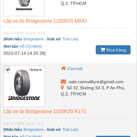
Q.2, TP.HCM
Lốp xe tải Bridgestone 1200R20 M840
[Mã: G-59886-2]
[xem: 1167]
[
Nhãn hiệu
:
Bridgestone
-
Xuất xứ
:
Thái Lan]
[
Nơi bán
:
Hồ Chí Minh]
Mua hàng
2023-07-14 14:25:28]
Carmall
sale.carmalltyre@gmail.com
Số 32, Đường Số 3, P An Phú,
Q.2, TP.HCM
Lốp xe tải Bridgestone 1100R20 R172
[Mã: G-59886-1]
[xem: 814]
[
Nhãn hiệu
:
Bridgestone
-
Xuất xứ
:
Thái Lan]