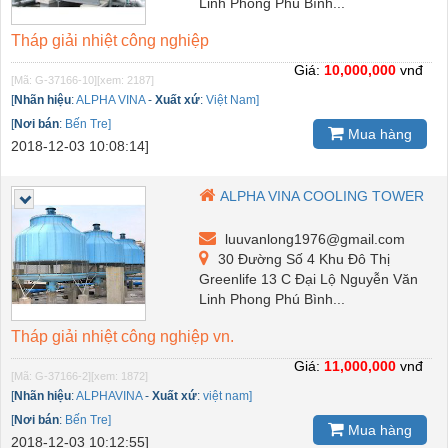
Linh Phong Phú Bình...
Tháp giải nhiệt công nghiệp
Giá:
10,000,000
vnđ
[Mã: G-37166-10]
[xem: 2187]
[
Nhãn hiệu
:
ALPHA VINA
-
Xuất xứ
:
Việt Nam]
[
Nơi bán
:
Bến Tre]
Mua hàng
2018-12-03 10:08:14]
ALPHA VINA COOLING TOWER
luuvanlong1976@gmail.com
30 Đường Số 4 Khu Đô Thị
Greenlife 13 C Đại Lộ Nguyễn Văn
Linh Phong Phú Bình...
Tháp giải nhiệt công nghiệp vn.
Giá:
11,000,000
vnđ
[Mã: G-37166-2]
[xem: 1872]
[
Nhãn hiệu
:
ALPHAVINA
-
Xuất xứ
:
việt nam]
[
Nơi bán
:
Bến Tre]
Mua hàng
2018-12-03 10:12:55]