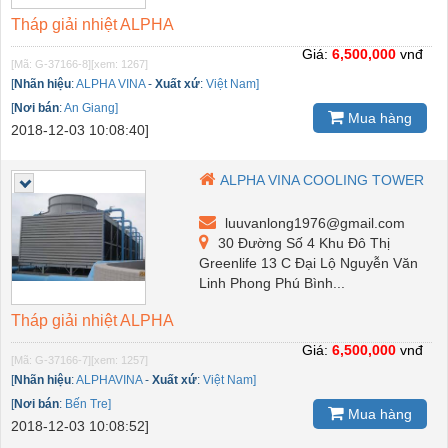
Tháp giải nhiệt ALPHA
Giá:
6,500,000
vnđ
[Mã: G-37166-8]
[xem: 1267]
[
Nhãn hiệu
:
ALPHA VINA
-
Xuất xứ
:
Việt Nam]
[
Nơi bán
:
An Giang]
Mua hàng
2018-12-03 10:08:40]
ALPHA VINA COOLING TOWER
luuvanlong1976@gmail.com
30 Đường Số 4 Khu Đô Thị
Greenlife 13 C Đại Lộ Nguyễn Văn
Linh Phong Phú Bình...
Tháp giải nhiệt ALPHA
Giá:
6,500,000
vnđ
[Mã: G-37166-7]
[xem: 1257]
[
Nhãn hiệu
:
ALPHAVINA
-
Xuất xứ
:
Việt Nam]
[
Nơi bán
:
Bến Tre]
Mua hàng
2018-12-03 10:08:52]