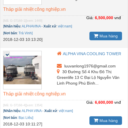
Tháp giải nhiệt công nghiệp.vn
Giá:
6,500,000
vnđ
[Mã: G-37166-1]
[xem: 1449]
[
Nhãn hiệu
:
ALPHAVINA
-
Xuất xứ
:
việt nam]
[
Nơi bán
:
Trà Vinh]
Mua hàng
2018-12-03 10:13:20]
ALPHA VINA COOLING TOWER
luuvanlong1976@gmail.com
30 Đường Số 4 Khu Đô Thị
Greenlife 13 C Đại Lộ Nguyễn Văn
Linh Phong Phú Bình...
Tháp giải nhiệt công nghiệp.vn
Giá:
6,600,000
vnđ
[Mã: G-37166-4]
[xem: 1354]
[
Nhãn hiệu
:
ALPHA VINA
-
Xuất xứ
:
việt nam]
[
Nơi bán
:
Bạc Liêu]
Mua hàng
2018-12-03 10:11:27]