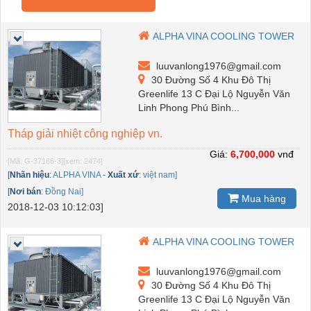
ALPHA VINA COOLING TOWER
luuvanlong1976@gmail.com
30 Đường Số 4 Khu Đô Thị
Greenlife 13 C Đại Lộ Nguyễn Văn
Linh Phong Phú Bình...
Tháp giải nhiệt công nghiệp vn.
Giá:
6,700,000
vnđ
[Mã: G-37166-3]
[xem: 2474]
[
Nhãn hiệu
:
ALPHA VINA
-
Xuất xứ
:
việt nam]
[
Nơi bán
:
Đồng Nai]
Mua hàng
2018-12-03 10:12:03]
ALPHA VINA COOLING TOWER
luuvanlong1976@gmail.com
30 Đường Số 4 Khu Đô Thị
Greenlife 13 C Đại Lộ Nguyễn Văn