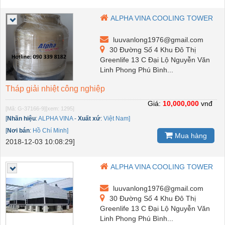
ALPHA VINA COOLING TOWER
luuvanlong1976@gmail.com
30 Đường Số 4 Khu Đô Thị
Greenlife 13 C Đại Lộ Nguyễn Văn
Linh Phong Phú Bình...
Tháp giải nhiệt công nghiệp
Giá:
10,000,000
vnđ
[Mã: G-37166-9]
[xem: 1295]
[
Nhãn hiệu
:
ALPHA VINA
-
Xuất xứ
:
Việt Nam]
[
Nơi bán
:
Hồ Chí Minh]
Mua hàng
2018-12-03 10:08:29]
ALPHA VINA COOLING TOWER
luuvanlong1976@gmail.com
30 Đường Số 4 Khu Đô Thị
Greenlife 13 C Đại Lộ Nguyễn Văn
Linh Phong Phú Bình...