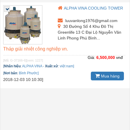
ALPHA VINA COOLING TOWER
luuvanlong1976@gmail.com
30 Đường Số 4 Khu Đô Thị
Greenlife 13 C Đại Lộ Nguyễn Văn
Linh Phong Phú Bình...
Tháp giải nhiệt công nghiệp vn.
Giá:
6,500,000
vnđ
[Mã: G-37166-6]
[xem: 1227]
[
Nhãn hiệu
:
ALPHA VINA
-
Xuất xứ
:
việt nam]
[
Nơi bán
:
Bình Phước]
Mua hàng
2018-12-03 10:10:30]