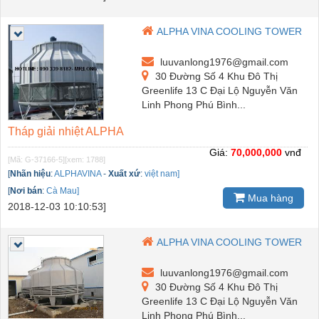
ALPHA VINA COOLING TOWER
luuvanlong1976@gmail.com
30 Đường Số 4 Khu Đô Thị
Greenlife 13 C Đại Lộ Nguyễn Văn
Linh Phong Phú Bình...
Tháp giải nhiệt ALPHA
Giá:
70,000,000
vnđ
[Mã: G-37166-5]
[xem: 1788]
[
Nhãn hiệu
:
ALPHAVINA
-
Xuất xứ
:
việt nam]
[
Nơi bán
:
Cà Mau]
Mua hàng
2018-12-03 10:10:53]
ALPHA VINA COOLING TOWER
luuvanlong1976@gmail.com
30 Đường Số 4 Khu Đô Thị
Greenlife 13 C Đại Lộ Nguyễn Văn
Linh Phong Phú Bình...