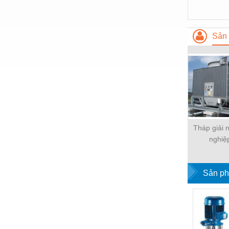
Hóa chất-Trang thiết bị
Kệ công nghiệp
Sản 
Khí nén - Thiết bị
Khuôn mẫu - Phụ tùng
Lọc công nghiệp
Máy công cụ - Phụ tùng
Mỏ - Trang thiết bị
Tháp giải 
Mô tơ - Hộp số
nghiệ
Môi trường - Thiết bị
Nâng hạ - Trang thiết bị
Sản ph
Nội - Ngoại thất - văn phòng
Nồi hơi - Trang thiết bị
Nông nghiệp - Thiết bị