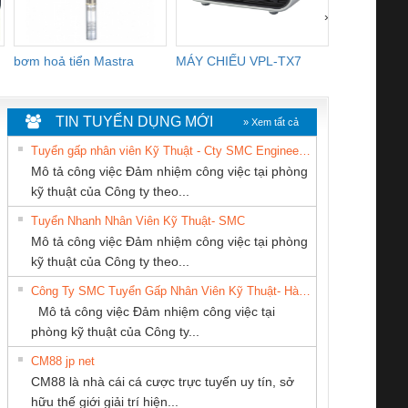
›
bơm hoả tiển Mastra
MÁY CHIẾU VPL-TX7
BOM DINH
WHITE
TIN TUYỂN DỤNG MỚI
» Xem tất cả
Tuyển gấp nhân viên Kỹ Thuật - Cty SMC Engineering
Mô tả công việc Đảm nhiệm công việc tại phòng
kỹ thuật của Công ty theo...
Tuyển Nhanh Nhân Viên Kỹ Thuật- SMC
CÔNG TY CỔ
CÔNG TY CP TỰ
CÔNG TY CỔ
 Le An Toàn
Bộ giám sát chuỗi
Bộ giám sát dòng
Bộ ng
Mô tả công việc Đảm nhiệm công việc tại phòng
PHẦN TỰ ĐỘNG
ĐỘNG TIẾN
PHẦN DÂY VÀ
enix Contact
tấm pin
điện chuỗi
ray W
kỹ thuật của Công ty theo...
TIẾN HƯNG
HƯNG
CÁP ĐIỆN
6960 – PSR-
TRANSCLINIC 16I+
TRANSCLINIC 16I+
BAS 
Công Ty SMC Tuyển Gấp Nhân Viên Kỹ Thuật- Hà Nội
THƯỢNG ĐÌNH
SCP-
1K5 L (2433950000)
(2008130000)
(28
Mô tả công việc Đảm nhiệm công việc tại
/FSP/2X1/1X2
phòng kỹ thuật của Công ty...
CM88 jp net
Công ty TNHH
CÔNG TY TNHH
CÔNG TY TNHH
CM88 là nhà cái cá cược trực tuyến uy tín, sở
Thương Mại SX Ba
KINH DOANH
MEKONG MARINE
iám sát chuỗi
Bộ chỉnh lưu nguồn
Nẹp nhôm chống
Bộ c
hữu thế giới giải trí hiện...
Miền
DỊCH VỤ XNK
SUPPLY