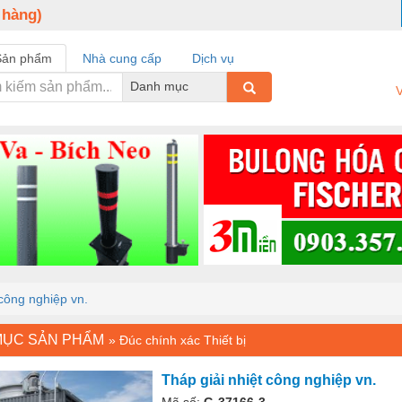
 hàng)
Sản phẩm
Nhà cung cấp
Dịch vụ
Danh mục
V
 công nghiệp vn.
MỤC SẢN PHẨM
»
Đúc chính xác Thiết bị
Tháp giải nhiệt công nghiệp vn.
Mã số:
G-37166-3