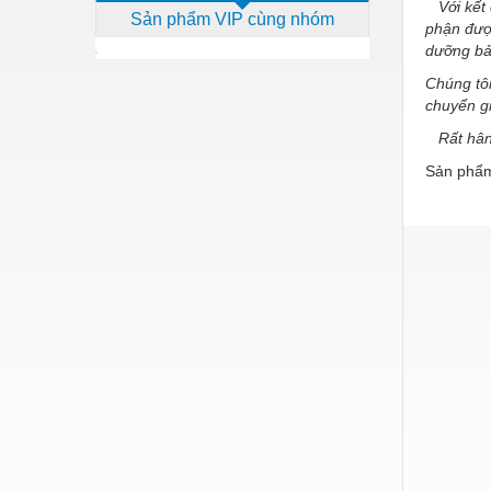
Với kết c
Sản phẩm VIP cùng nhóm
Dịch vụ - Thi công
phận đượ
dưỡng bảo
Điện công nghiệp
Chúng tôi
Điện gia dụng
chuyển gi
Rất hân
Điện Lạnh
Sản phẩm
Đóng tàu Thiết bị
Đúc chính xác Thiết bị
Dụng cụ cầm tay
Dụng cụ cắt gọt
Dụng cụ điện
Dụng cụ đo
Gỗ - Trang thiết bị
Hàn cắt - Thiết bị