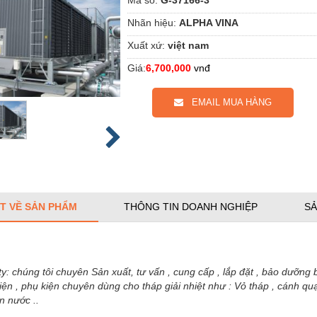
Nhãn hiệu:
ALPHA VINA
Xuất xứ:
việt nam
Giá:
6,700,000
vnđ
EMAIL MUA HÀNG
ẾT VỀ SẢN PHẨM
THÔNG TIN DOANH NGHIỆP
SẢ
y:
chúng tôi chuyên Sản xuất, tư vấn , cung cấp , lắp đặt , bảo dưỡng bảo
 kiện , phụ kiện chuyên dùng cho tháp giải nhiệt như : Vỏ tháp , cánh qu
n nước ..