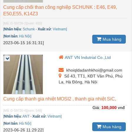
Cung cấp chổi than công nghiệp SCHUNK : E46, E49,
E50,E55, K14Z3
[Mã: G-59726-2]
[xem: 655]
[
Nhãn hiệu
:
Schunk
-
Xuất xứ
:
Vietnam]
[
Nơi bán
:
Hà Nội]
Mua hàng
2023-06-15 16:31:31]
ANT VN Indutrial Co.,Ltd
khoiqldadanhkhoi@gmail.com
Số 43, TT1, KĐT Văn Phú, Phú
La, Hà Đông, Hà Nội
Cung cấp thanh gia nhiệt MOSI2 , thanh gia nhiệt SiC,
Giá:
100,000
vnđ
[Mã: G-59726-4]
[xem: 548]
[
Nhãn hiệu
:
ANT
-
Xuất xứ
:
Vietnam]
[
Nơi bán
:
Hà Nội]
Mua hàng
2023-06-26 11:29:22]