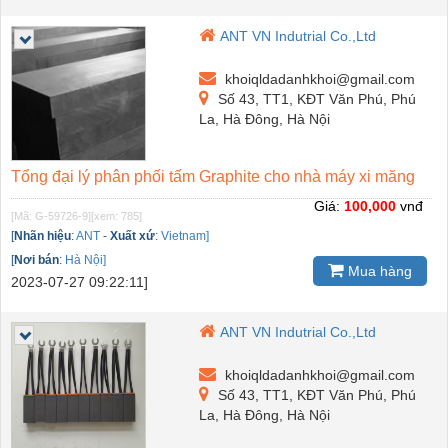
ANT VN Indutrial Co.,Ltd
khoiqldadanhkhoi@gmail.com
Số 43, TT1, KĐT Văn Phú, Phú
La, Hà Đông, Hà Nội
Tổng đại lý phân phối tấm Graphite cho nhà máy xi măng
Giá:
100,000
vnđ
[Mã: G-59726-9]
[xem: 785]
[
Nhãn hiệu
:
ANT
-
Xuất xứ
:
Vietnam]
[
Nơi bán
:
Hà Nội]
Mua hàng
2023-07-27 09:22:11]
ANT VN Indutrial Co.,Ltd
khoiqldadanhkhoi@gmail.com
Số 43, TT1, KĐT Văn Phú, Phú
La, Hà Đông, Hà Nội