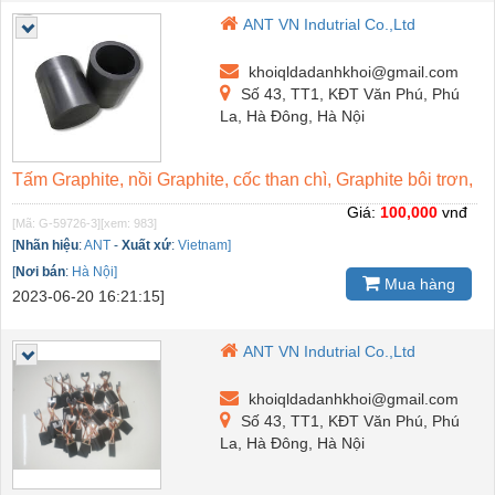
ANT VN Indutrial Co.,Ltd
khoiqldadanhkhoi@gmail.com
Số 43, TT1, KĐT Văn Phú, Phú
La, Hà Đông, Hà Nội
Tấm Graphite, nồi Graphite, cốc than chì, Graphite bôi trơn,
Giá:
100,000
vnđ
[Mã: G-59726-3]
[xem: 983]
[
Nhãn hiệu
:
ANT
-
Xuất xứ
:
Vietnam]
[
Nơi bán
:
Hà Nội]
Mua hàng
2023-06-20 16:21:15]
ANT VN Indutrial Co.,Ltd
khoiqldadanhkhoi@gmail.com
Số 43, TT1, KĐT Văn Phú, Phú
La, Hà Đông, Hà Nội