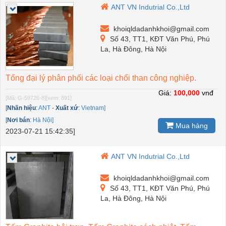
ANT VN Indutrial Co.,Ltd
khoiqldadanhkhoi@gmail.com
Số 43, TT1, KĐT Văn Phú, Phú
La, Hà Đông, Hà Nội
Tổng đại lý phân phối các loại chổi than công nghiệp.
Giá:
100,000
vnđ
[Mã: G-59726-8]
[xem: 891]
[
Nhãn hiệu
:
ANT
-
Xuất xứ
:
Vietnam]
[
Nơi bán
:
Hà Nội]
Mua hàng
2023-07-21 15:42:35]
ANT VN Indutrial Co.,Ltd
khoiqldadanhkhoi@gmail.com
Số 43, TT1, KĐT Văn Phú, Phú
La, Hà Đông, Hà Nội