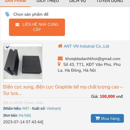
SẢN PHẨM
GIỚI THIỆU
DỊCH VỤ
TUYỂN DỤNG
Chọn sản phẩm để
LIÊN HỆ NHÀ CUNG
CẤP
ANT VN Indutrial Co.,Ltd
khoiqldadanhkhoi@gmail.com
Số 43, TT1, KĐT Văn Phú, Phú
La, Hà Đông, Hà Nội
Điện cực xung, điện cực Graphite bể mạ chất lượng cao –
Sự lựa...
Giá:
100,000
vnđ
[Mã: G-59726-7]
[xem: 1006]
[
Nhãn hiệu
:
ANT
-
Xuất xứ
:
Vietnam]
[
Nơi bán
:
Hà Nội]
Mua hàng
2023-07-14 07:43:44]