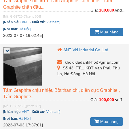
Tấm Graphite bôi trơn, Tấm Graphite cách nhiệt, Tấm
Graphite chặn đầu...
Giá:
100,000
vnđ
[Mã: G-59726-6]
[xem: 806]
[
Nhãn hiệu
:
ANT
-
Xuất xứ
:
Vietnam]
[
Nơi bán
:
Hà Nội]
Mua hàng
2023-07-07 16:02:45]
ANT VN Indutrial Co.,Ltd
khoiqldadanhkhoi@gmail.com
Số 43, TT1, KĐT Văn Phú, Phú
La, Hà Đông, Hà Nội
Tấm Graphite chịu nhiệt, Bột than chì, điện cực Graphite ,
Tấm Graphite...
Giá:
100,000
vnđ
[Mã: G-59726-5]
[xem: 802]
[
Nhãn hiệu
:
ANT
-
Xuất xứ
:
Vietnam]
[
Nơi bán
:
Hà Nội]
Mua hàng
2023-07-03 17:37:01]