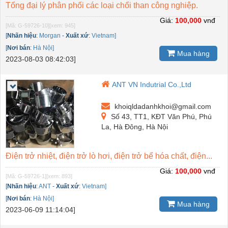
Tổng đại lý phân phối các loại chổi than công nghiệp.
Giá:
100,000
vnđ
[Mã: G-59726-10]
[xem: 945]
[
Nhãn hiệu
:
Morgan
-
Xuất xứ
:
Vietnam]
[
Nơi bán
:
Hà Nội]
Mua hàng
2023-08-03 08:42:03]
ANT VN Indutrial Co.,Ltd
khoiqldadanhkhoi@gmail.com
Số 43, TT1, KĐT Văn Phú, Phú
La, Hà Đông, Hà Nội
Điện trở nhiệt, điện trở lò hơi, điện trở bể hóa chất, điện...
Giá:
100,000
vnđ
[Mã: G-59726-1]
[xem: 893]
[
Nhãn hiệu
:
ANT
-
Xuất xứ
:
Vietnam]
[
Nơi bán
:
Hà Nội]
Mua hàng
2023-06-09 11:14:04]