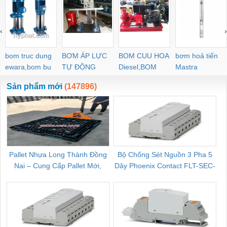
‹
›
bom truc dung
BƠM ÁP LỰC
BOM CUU HOA
bơm hoả tiển
ewara,bom bu
TỰ ĐỘNG
Diesel,BOM
Mastra
ewara
CHUA CHAY
Sản phẩm mới
(147896)
Pallet Nhựa Long Thành Đồng
Bộ Chống Sét Nguồn 3 Pha 5
Nai – Cung Cấp Pallet Mới,
Dây Phoenix Contact FLT-SEC-
C
Pallet Cũ Giá Tốt
P-T1-3S-264/50-FM - 2909589