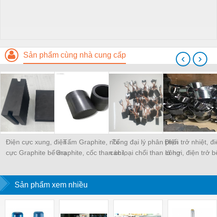
Sản phẩm cùng nhà cung cấp
‹
›
Điện cực xung, điện
Tấm Graphite, nồi
Tổng đại lý phân phối
Điện trở nhiệt, đi
cực Graphite bể mạ
Graphite, cốc than chì,
các loại chổi than công
lò hơi, điện trở 
chất lượng cao – Sự
Graphite bôi trơn,
nghiệp.
chất, điện trở lò
lựa chọn hoàn hảo của
Sản phẩm xem nhiều
quý khách