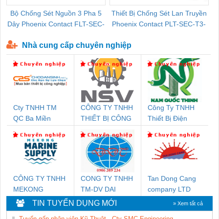
Bộ Chống Sét Nguồn 3 Pha 5
Thiết Bị Chống Sét Lan Truyền
B
Dây Phoenix Contact FLT-SEC-
Phoenix Contact PLT-SEC-T3-
P-T1-3S-440/35-FM - 2908264
230-FM-PT - 2907928
Nhà cung cấp chuyên nghiệp
Cty TNHH TM
CÔNG TY TNHH
Công Ty TNHH
QC Ba Miền
THIẾT BỊ CÔNG
Thiết Bị Điện
NGHIỆP NIHON
Nam Quốc Thịnh
SETSUBI VIỆT
NAM
CÔNG TY TNHH
CONG TY TNHH
Tan Dong Cang
MEKONG
TM-DV DAI
company LTD
MARINE SUPPLY
DONG THANH
TIN TUYỂN DỤNG MỚI
» Xem tất cả
Tuyển gấp nhân viên Kỹ Thuật - Cty SMC Engineering