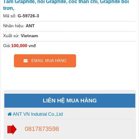
Tấm Graphite, nồi Graphite, cốc than chì, Graphite bôi
trơn,
Mã số:
G-59726-3
Nhãn hiệu:
ANT
Xuất xứ:
Vietnam
Giá:
100,000
vnđ
EMAIL MUA HÀNG
LIÊN HỆ MUA HÀNG
ANT VN Indutrial Co.,Ltd
0817873598