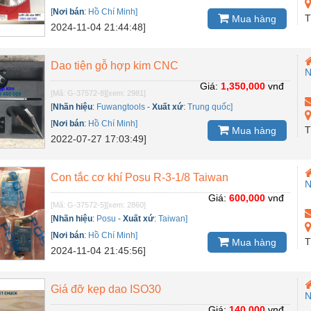
[
Nơi bán
:
Hồ Chí Minh]
T
Mua hàng
2024-11-04 21:44:48]
Dao tiện gỗ hợp kim CNC
N
Giá:
1,350,000
vnđ
[Mã: G-37572-8]
[xem: 2981]
[
Nhãn hiệu
:
Fuwangtools
-
Xuất xứ
:
Trung quốc]
[
Nơi bán
:
Hồ Chí Minh]
T
Mua hàng
2022-07-27 17:03:49]
Con tắc cơ khí Posu R-3-1/8 Taiwan
N
Giá:
600,000
vnđ
[Mã: G-37572-5]
[xem: 2860]
[
Nhãn hiệu
:
Posu
-
Xuất xứ
:
Taiwan]
[
Nơi bán
:
Hồ Chí Minh]
T
Mua hàng
2024-11-04 21:45:56]
Giá đỡ kẹp dao ISO30
N
Giá:
140,000
vnđ