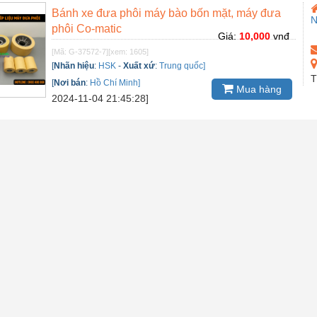
Bánh xe đưa phôi máy bào bốn mặt, máy đưa
N
phôi Co-matic
Giá:
10,000
vnđ
[Mã: G-37572-7]
[xem: 1605]
[
Nhãn hiệu
:
HSK
-
Xuất xứ
:
Trung quốc]
T
[
Nơi bán
:
Hồ Chí Minh]
Mua hàng
2024-11-04 21:45:28]