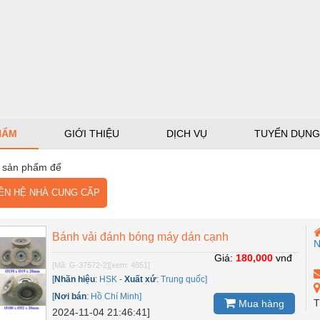
HẨM
GIỚI THIỆU
DỊCH VỤ
TUYỂN DỤNG
 sản phẩm để
N HỆ NHÀ CUNG CẤP
Bánh vải đánh bóng máy dán cạnh
N
Giá:
180,000
vnđ
[Mã: G-37572-2]
[xem: 4851]
[
Nhãn hiệu
:
HSK
-
Xuất xứ
:
Trung quốc]
[
Nơi bán
:
Hồ Chí Minh]
T
Mua hàng
2024-11-04 21:46:41]