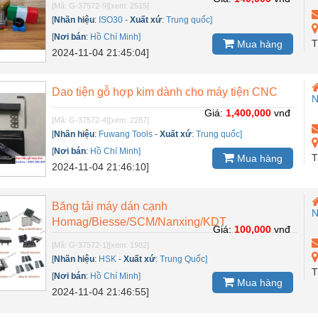
[Mã: G-37572-9]
[xem: 2515]
[
Nhãn hiệu
:
ISO30
-
Xuất xứ
:
Trung quốc]
[
Nơi bán
:
Hồ Chí Minh]
T
Mua hàng
2024-11-04 21:45:04]
Dao tiện gỗ hợp kim dành cho máy tiện CNC
N
Giá:
1,400,000
vnđ
[Mã: G-37572-4]
[xem: 2287]
[
Nhãn hiệu
:
Fuwang Tools
-
Xuất xứ
:
Trung quốc]
[
Nơi bán
:
Hồ Chí Minh]
T
Mua hàng
2024-11-04 21:46:10]
Băng tải máy dán cạnh
N
Homag/Biesse/SCM/Nanxing/KDT
Giá:
100,000
vnđ
[Mã: G-37572-1]
[xem: 1982]
[
Nhãn hiệu
:
HSK
-
Xuất xứ
:
Trung Quốc]
T
[
Nơi bán
:
Hồ Chí Minh]
Mua hàng
2024-11-04 21:46:55]