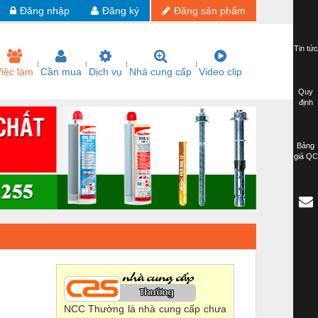
Đăng nhập
Đăng ký
Đăng sản phẩm
Tin tức
iệc làm
Cần mua
Dịch vụ
Nhà cung cấp
Video clip
Quy
định
Bảng
giá QC
NCC Thường là nhà cung cấp chưa