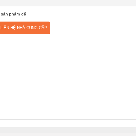
 sản phẩm để
IÊN HỆ NHÀ CUNG CẤP