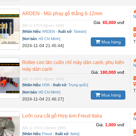
ARDEN - Mũi phay gỗ thẳng 6-12mm
N
Giá:
65,000
vnđ
[Mã: G-37572-6]
[xem: 3408]
[
Nhãn hiệu
:
ARDEN
-
Xuất xứ
:
Taiwan]
[
Nơi bán
:
Hồ Chí Minh]
T
Mua hàng
2024-11-04 21:45:44]
Roller con lăn cuốn chỉ máy dán cạnh, phụ kiện
N
máy dán cạnh
Giá:
180,000
vnđ
[Mã: G-37572-3]
[xem: 3248]
[
Nhãn hiệu
:
HSK
-
Xuất xứ
:
Trung quốc]
T
[
Nơi bán
:
Hồ Chí Minh]
Mua hàng
2024-11-04 21:46:27]
Lưỡi cưa cắt gỗ Hợp kim Freud Italia
N
Giá:
1,000
vnđ
[Mã: G-37572-10]
[xem: 2998]
[
Nhãn hiệu
:
Freud
-
Xuất xứ
:
Italia]