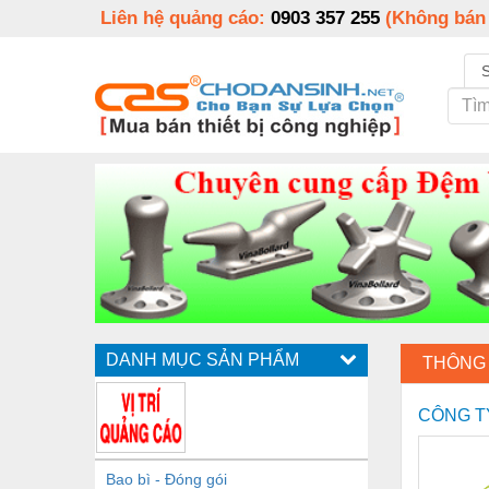
Liên hệ quảng cáo:
0903 357 255
(Không bán
DANH MỤC SẢN PHẨM
THÔNG 
CÔNG T
Bao bì - Đóng gói