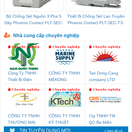
Bộ Chống Sét Nguồn 3 Pha 5
Thiết Bị Chống Sét Lan Truyền
B
Dây Phoenix Contact FLT-SEC-
Phoenix Contact PLT-SEC-T3-
P-T1-3S-440/35-FM - 2908264
230-FM-PT - 2907928
Nhà cung cấp chuyên nghiệp
Công Ty TNHH
CÔNG TY TNHH
Tan Dong Cang
Thiết Bị Điện
MEKONG
company LTD
Nam Quốc Thịnh
MARINE
SUPPLY
CÔNG TY TNHH
CÔNG TY TNHH
Cty TNHH TM
THƯƠNG MẠI
KỸ THUẬT
QC Ba Miền
THIÊN ÂN VIỆT
KTECH VIỆT
TIN TUYỂN DỤNG MỚI
» Xem tất cả