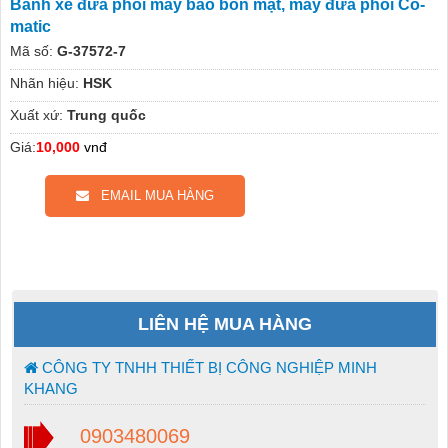
Bánh xe đưa phôi máy bào bốn mặt, máy đưa phôi Co-
matic
Mã số:
G-37572-7
Nhãn hiệu:
HSK
Xuất xứ:
Trung quốc
Giá:
10,000
vnđ
EMAIL MUA HÀNG
LIÊN HỆ MUA HÀNG
CÔNG TY TNHH THIẾT BỊ CÔNG NGHIỆP MINH
KHANG
0903480069