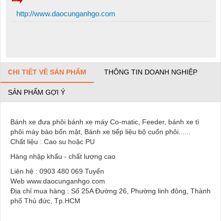
http://www.daocunganhgo.com
CHI TIẾT VỀ SẢN PHẨM
THÔNG TIN DOANH NGHIỆP
SẢN PHẨM GỢI Ý
Bánh xe đưa phôi bánh xe máy Co-matic, Feeder, bánh xe tì
phôi máy bào bốn mặt, Bánh xe tiếp liệu bộ cuốn phôi......
Chất liệu : Cao su hoặc PU
Hàng nhập khẩu - chất lượng cao
Liên hệ : 0903 480 069 Tuyển
Web www.daocunganhgo.com
Địa chỉ mua hàng : Số 25A Đường 26, Phường linh đông, Thành
phố Thủ đức, Tp.HCM