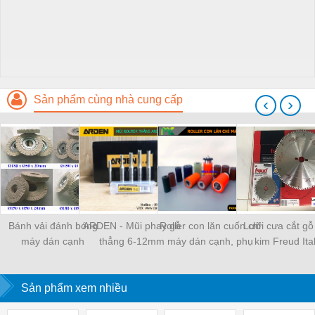
Sản phẩm cùng nhà cung cấp
‹
›
Bánh vải đánh bóng
ARDEN - Mũi phay gỗ
Roller con lăn cuốn chỉ
Lưỡi cưa cắt g
máy dán cạnh
thẳng 6-12mm
máy dán cạnh, phụ
kim Freud Ital
kiện máy dán cạnh
Sản phẩm xem nhiều