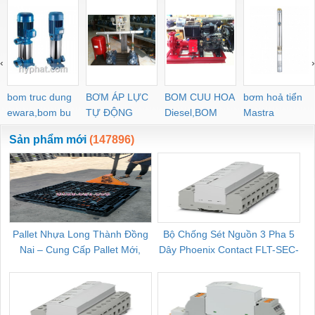
‹
›
bom truc dung
BƠM ÁP LỰC
BOM CUU HOA
bơm hoả tiển
ewara,bom bu
TỰ ĐỘNG
Diesel,BOM
Mastra
ewara
CHUA CHAY
Sản phẩm mới
(147896)
Pallet Nhựa Long Thành Đồng
Bộ Chống Sét Nguồn 3 Pha 5
Nai – Cung Cấp Pallet Mới,
Dây Phoenix Contact FLT-SEC-
C
Pallet Cũ Giá Tốt
P-T1-3S-264/50-FM - 2909589