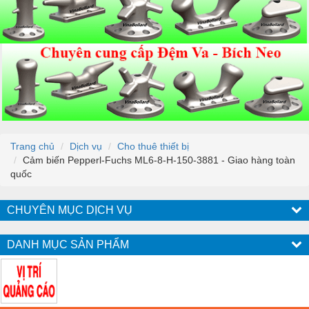
Trang chủ
Dịch vụ
Cho thuê thiết bị
Cảm biến Pepperl-Fuchs ML6-8-H-150-3881 - Giao hàng toàn
quốc
CHUYÊN MỤC DỊCH VỤ
DANH MỤC SẢN PHẨM