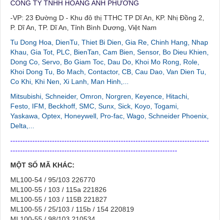
CÔNG TY TNHH HOÀNG ANH PHƯƠNG
-VP: 23 Đường D - Khu đô thị TTHC TP Dĩ An, KP. Nhị Đồng 2,
P. Dĩ An, TP. Dĩ An, Tỉnh Bình Dương, Việt Nam
Tu Dong Hoa, DienTu, Thiet Bi Dien, Gia Re, Chinh Hang, Nhap
Khau, Gia Tot, PLC, BienTan, Cam Bien, Sensor, Bo Dieu Khien,
Dong Co, Servo, Bo Giam Toc, Dau Do, Khoi Mo Rong, Role,
Khoi Dong Tu, Bo Mach, Contactor, CB, Cau Dao, Van Dien Tu,
Co Khi, Khi Nen, Xi Lanh, Man Hinh,...
Mitsubishi, Schneider, Omron, Norgren, Keyence, Hitachi,
Festo, IFM, Beckhoff, SMC, Sunx, Sick, Koyo, Togami,
Yaskawa, Optex, Honeywell, Pro-fac, Wago, Schneider Phoenix,
Delta,...
---------------------------------------------------------------------------------
--------------------------------------------------------------------
MỘT SỐ MÃ KHÁC:
ML100-54 / 95/103 226770
ML100-55 / 103 / 115a 221826
ML100-55 / 103 / 115B 221827
ML100-55 / 25/103 / 115b / 154 220819
ML100-55 / 98/103 210534