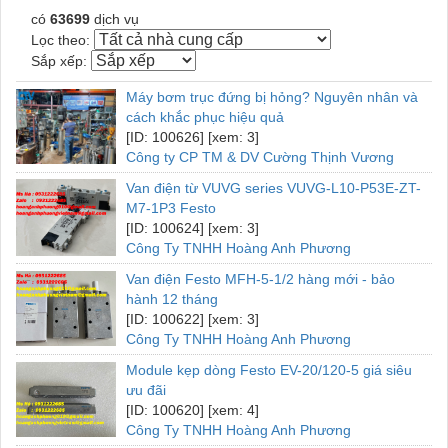
có
63699
dịch vụ
Lọc theo:
Sắp xếp:
Máy bơm trục đứng bị hỏng? Nguyên nhân và
cách khắc phục hiệu quả
[ID: 100626] [xem: 3]
Công ty CP TM & DV Cường Thịnh Vương
Van điện từ VUVG series VUVG-L10-P53E-ZT-
M7-1P3 Festo
[ID: 100624] [xem: 3]
Công Ty TNHH Hoàng Anh Phương
Van điện Festo MFH-5-1/2 hàng mới - bảo
hành 12 tháng
[ID: 100622] [xem: 3]
Công Ty TNHH Hoàng Anh Phương
Module kẹp dòng Festo EV-20/120-5 giá siêu
ưu đãi
[ID: 100620] [xem: 4]
Công Ty TNHH Hoàng Anh Phương