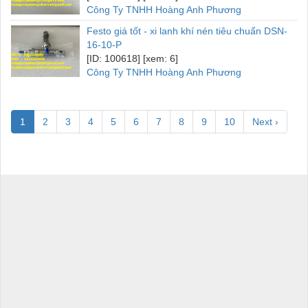
Công Ty TNHH Hoàng Anh Phương
Festo giá tốt - xi lanh khí nén tiêu chuẩn DSN-
16-10-P
[ID: 100618] [xem: 6]
Công Ty TNHH Hoàng Anh Phương
1
2
3
4
5
6
7
8
9
10
Next ›