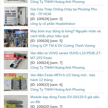
Công Ty TNHH Hoàng Anh Phương
Giá Cửa Thép Chống Cháy tại Phường Phú
Mỹ - TP HCM
[ID: 100628] [xem: 2]
công ty cổ phần Hoabinhdoor
Máy bơm trục đứng bị hỏng? Nguyên nhân và
cách khắc phục hiệu quả
[ID: 100626] [xem: 5]
Công ty CP TM & DV Cường Thịnh Vương
Van điện từ VUVG series VUVG-L10-P53E-ZT-
M7-1P3 Festo
[ID: 100624] [xem: 7]
Công Ty TNHH Hoàng Anh Phương
Van điện Festo MFH-5-1/2 hàng mới - bảo
hành 12 tháng
[ID: 100622] [xem: 6]
Công Ty TNHH Hoàng Anh Phương
Module kẹp dòng Festo EV-20/120-5 giá siêu
ưu đãi
[ID: 100620] [xem: 7]