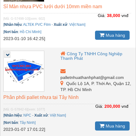
Sỉ Màn nhựa PVC lưới dưới 10mm miền nam
Giá:
38,000
vnđ
[Mã: G-57498-10]
[xem: 602]
[
Nhãn hiệu
:
ALTEK PVC Film
-
Xuất xứ
:
Việt Nam]
[
Nơi bán
:
Hồ Chí Minh]
Mua hàng
2023-01-10 16:42:25]
Công Ty TNHH Công Nghiệp
Thanh Phát
palletnhuathanhphat@gmail.com
Quốc Lộ 1A, P. Thới An, Quận 12,
TP. Hồ Chí Minh
Phân phối pallet nhựa tại Tây Ninh
Giá:
200,000
vnđ
[Mã: G-57842-6]
[xem: 1077]
[
Nhãn hiệu
:
NPC
-
Xuất xứ
:
Việt Nam]
[
Nơi bán
:
Tây Ninh]
Mua hàng
2023-01-07 17:01:22]