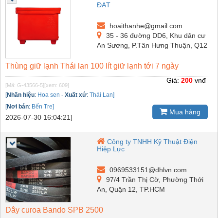
ĐẠT
hoaithanhe@gmail.com
35 - 36 đường DD6, Khu dân cư
An Sương, P.Tân Hưng Thuận, Q12
Thùng giữ lạnh Thái lan 100 lít giữ lạnh tới 7 ngày
Giá:
200
vnđ
[Mã: G-43566-5]
[xem: 609]
[
Nhãn hiệu
:
Hoa sen
-
Xuất xứ
:
Thái Lan]
[
Nơi bán
:
Bến Tre]
Mua hàng
2026-07-30 16:04:21]
Công ty TNHH Kỹ Thuật Điện
Hiệp Lực
0969533151@dhlvn.com
97/4 Trần Thị Cờ, Phường Thới
An, Quận 12, TP.HCM
Dây curoa Bando SPB 2500