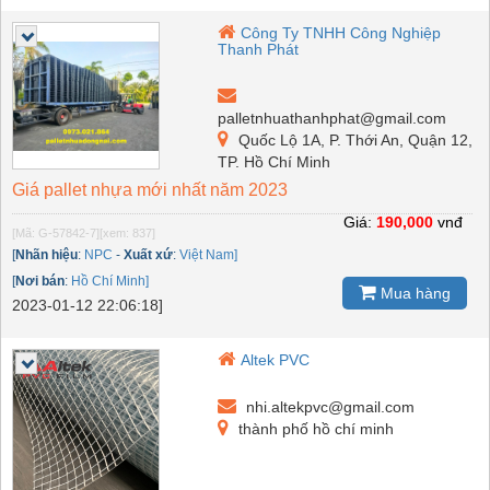
Công Ty TNHH Công Nghiệp
Thanh Phát
palletnhuathanhphat@gmail.com
Quốc Lộ 1A, P. Thới An, Quận 12,
TP. Hồ Chí Minh
Giá pallet nhựa mới nhất năm 2023
Giá:
190,000
vnđ
[Mã: G-57842-7]
[xem: 837]
[
Nhãn hiệu
:
NPC
-
Xuất xứ
:
Việt Nam]
[
Nơi bán
:
Hồ Chí Minh]
Mua hàng
2023-01-12 22:06:18]
Altek PVC
nhi.altekpvc@gmail.com
thành phố hồ chí minh