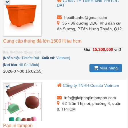
CÔNG TY TNHH XNK PHƯỚC
ĐẠT
hoaithanhe@gmail.com
35 - 36 đường DD6, Khu dân cư
An Sương, P.Tân Hưng Thuận, Q12
Cung cấp thùng đá lớn 1500 lít tại hcm
Giá:
15,300,000
vnđ
[Mã: G-43566-7]
[xem: 554]
[
Nhãn hiệu
:
Phước Đạt
-
Xuất xứ
:
Vietnam]
[
Nơi bán
:
Hồ Chí Minh]
Mua hàng
2026-07-30 16:02:55]
Công ty TNHH Cosota Vietnam
info@giaiphapintampon.com
62 Trần Thị nơi, phường 4, quận
8, TPHCM
Pad in tampon