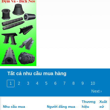
Tất cả nhu cầu mua hàng
1
2
3
4
5
6
7
8
9
10
Next ›
Thương
Xuất
Nhu cầu mua
Người đăng mua
hiệu
xứ