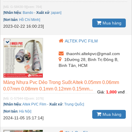
[Mã: G-58430-9]
[xem: 764]
[
Nhãn hiệu
:
Bando
-
Xuất xứ
:
japan]
[
Nơi bán
:
Hồ Chí Minh]
Mua hàng
2023-02-22 16:00:23]
ALTEK PVC FILM
thaonhi.altekpvc@gmail.com
1Đường 28, Bình Trị Đông B,
Bình Tân, HCM
Màng Nhựa Pvc Dẻo Trong Suốt Altek 0.05mm 0.06mm
0.07mm 0.08mm 0.1mm 0.12mm 0.15mm...
Giá:
1,000
vnđ
[Mã: G-57944-6]
[xem: 1076]
[
Nhãn hiệu
:
Altek PVC Film
-
Xuất xứ
:
Trung Quốc]
[
Nơi bán
:
Hà Nội]
Mua hàng
2024-11-05 15:17:14]