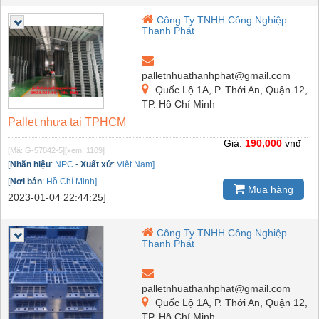
Công Ty TNHH Công Nghiệp
Thanh Phát
palletnhuathanhphat@gmail.com
Quốc Lộ 1A, P. Thới An, Quận 12,
TP. Hồ Chí Minh
Pallet nhựa tại TPHCM
Giá:
190,000
vnđ
[Mã: G-57842-5]
[xem: 1109]
[
Nhãn hiệu
:
NPC
-
Xuất xứ
:
Việt Nam]
[
Nơi bán
:
Hồ Chí Minh]
Mua hàng
2023-01-04 22:44:25]
Công Ty TNHH Công Nghiệp
Thanh Phát
palletnhuathanhphat@gmail.com
Quốc Lộ 1A, P. Thới An, Quận 12,
TP. Hồ Chí Minh