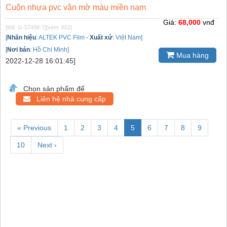
Cuộn nhựa pvc vân mờ màu miền nam
Giá:
68,000
vnđ
[Mã: G-57498-7]
[xem: 652]
[
Nhãn hiệu
:
ALTEK PVC Film
-
Xuất xứ
:
Việt Nam]
[
Nơi bán
:
Hồ Chí Minh]
Mua hàng
2022-12-28 16:01:45]
Chọn sản phẩm để
Liên hệ nhà cung cấp
« Previous
1
2
3
4
5
6
7
8
9
10
Next ›