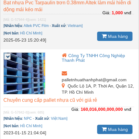
Bạt nhựa Pvc Tarpaulin trơn 0.38mm Altek làm mái hiên di
dộng mái kéo mái
Giá:
1,000
vnđ
[Mã: G-57944-4]
[xem: 1421]
[
Nhãn hiệu
:
Altek PVC Film
-
Xuất xứ
:
Vietnam]
[
Nơi bán
:
Hồ Chí Minh]
Mua hàng
2025-05-23 15:20:49]
Công Ty TNHH Công Nghiệp
Thanh Phát
palletnhuathanhphat@gmail.com
Quốc Lộ 1A, P. Thới An, Quận 12,
TP. Hồ Chí Minh
Chuyên cung cấp pallet nhựa cũ với giá rẻ
Giá:
160,016,000,000,000
vnđ
[Mã: G-57842-8]
[xem: 685]
[
Nhãn hiệu
:
NPC
-
Xuất xứ
:
Việt Nam]
[
Nơi bán
:
Hồ Chí Minh]
Mua hàng
2023-01-15 21:04:04]