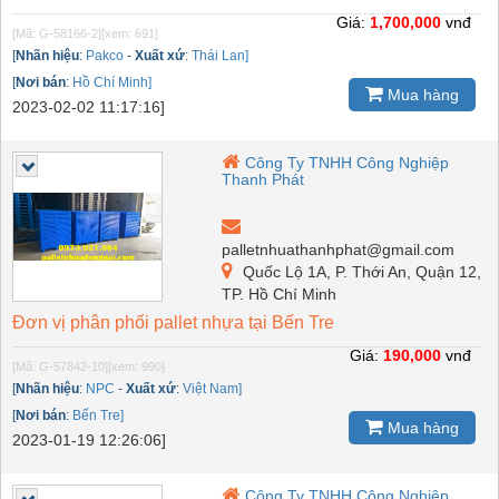
Giá:
1,700,000
vnđ
[Mã: G-58166-2]
[xem: 691]
[
Nhãn hiệu
:
Pakco
-
Xuất xứ
:
Thái Lan]
[
Nơi bán
:
Hồ Chí Minh]
Mua hàng
2023-02-02 11:17:16]
Công Ty TNHH Công Nghiệp
Thanh Phát
palletnhuathanhphat@gmail.com
Quốc Lộ 1A, P. Thới An, Quận 12,
TP. Hồ Chí Minh
Đơn vị phân phối pallet nhựa tại Bến Tre
Giá:
190,000
vnđ
[Mã: G-57842-10]
[xem: 990]
[
Nhãn hiệu
:
NPC
-
Xuất xứ
:
Việt Nam]
[
Nơi bán
:
Bến Tre]
Mua hàng
2023-01-19 12:26:06]
Công Ty TNHH Công Nghiệp