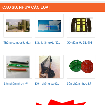
CAO SU, NHỰA CÁC LOẠI
Thùng composite đan
Nắp khăn ướt / Nắp
Gờ giảm tốc DL 501-
xoắn chứa tương
nhựa
11
Sản phẩm nhựa kỹ
Đệm chống va đập
Sản phẩm nhựa kỹ
thuật
hàng hải E11D0201
thuật