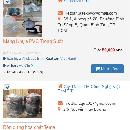
Altek Pvc Film
ketoan.altekpvc@gmail.com
Số 1, đường số 28, Phường Bình
Trị Đông B, Quận Bình Tân, TP.
HCM
Màng Nhựa PVC Trong Suốt
Giá:
50,000
vnđ
[Mã: G-57886-2]
[xem: 677]
[
Nhãn hiệu
:
Altek pvc film
-
Xuất xứ
:
Việt Nam]
[
Nơi bán
:
Hồ Chí Minh]
Mua hàng
2023-02-08 16:35:58]
Cty TNHH TM Công Nghệ Việt
Thái T.T
vietthaiaqua01@gmail.com
2/6 Nguyễn Huy Lượng
Bồn đựng hóa chất Tema