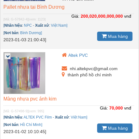
Pallet nhựa tại Bình Dương
Giá:
200,020,000,000,000
vnđ
[Mã: G-57842-4]
[xem: 1123]
[
Nhãn hiệu
:
NPC
-
Xuất xứ
:
Việt Nam]
[
Nơi bán
:
Bình Dương]
Mua hàng
2023-01-03 21:00:43]
Altek PVC
nhi.altekpvc@gmail.com
thành phố hồ chí minh
Màng nhựa pvc ánh kim
Giá:
70,000
vnđ
[Mã: G-57498-9]
[xem: 995]
[
Nhãn hiệu
:
ALTEK PVC Film
-
Xuất xứ
:
Việt Nam]
[
Nơi bán
:
Hồ Chí Minh]
Mua hàng
2023-01-02 10:10:45]