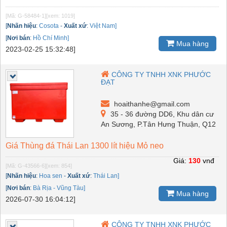
[Mã: G-58484-1]
[xem: 1019]
[
Nhãn hiệu
:
Cosota
-
Xuất xứ
:
Việt Nam]
[
Nơi bán
:
Hồ Chí Minh]
Mua hàng
2023-02-25 15:32:48]
CÔNG TY TNHH XNK PHƯỚC
ĐẠT
hoaithanhe@gmail.com
35 - 36 đường DD6, Khu dân cư
An Sương, P.Tân Hưng Thuận, Q12
Giá Thùng đá Thái Lan 1300 lít hiệu Mỏ neo
Giá:
130
vnđ
[Mã: G-43566-6]
[xem: 854]
[
Nhãn hiệu
:
Hoa sen
-
Xuất xứ
:
Thái Lan]
[
Nơi bán
:
Bà Rịa - Vũng Tàu]
Mua hàng
2026-07-30 16:04:12]
CÔNG TY TNHH XNK PHƯỚC