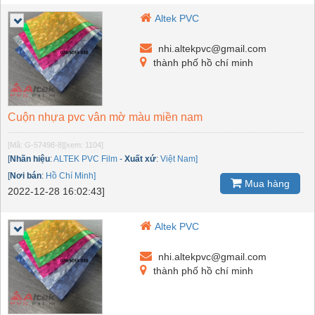
Altek PVC
nhi.altekpvc@gmail.com
thành phố hồ chí minh
Cuộn nhựa pvc vân mờ màu miền nam
[Mã: G-57498-8]
[xem: 1104]
[
Nhãn hiệu
:
ALTEK PVC Film
-
Xuất xứ
:
Việt Nam]
[
Nơi bán
:
Hồ Chí Minh]
Mua hàng
2022-12-28 16:02:43]
Altek PVC
nhi.altekpvc@gmail.com
thành phố hồ chí minh