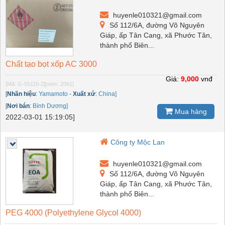
huyenle010321@gmail.com
Số 112/6A, đường Võ Nguyên
Giáp, ấp Tân Cang, xã Phước Tân,
thành phố Biên...
Chất tạo bọt xốp AC 3000
Giá:
9,000
vnđ
[Mã: G-55116-2]
[xem: 2061]
[
Nhãn hiệu
:
Yamamoto
-
Xuất xứ
:
China]
[
Nơi bán
:
Bình Dương]
Mua hàng
2022-03-01 15:19:05]
Công ty Mộc Lan
huyenle010321@gmail.com
Số 112/6A, đường Võ Nguyên
Giáp, ấp Tân Cang, xã Phước Tân,
thành phố Biên...
PEG 4000 (Polyethylene Glycol 4000)