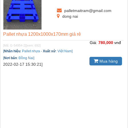
palletmaitram@gmail.com
dong nai
Pallet nhựa 1200x1000x170mm giá rẻ
Giá:
780,000
vnđ
[Mã: G-54954-2]
[xem: 692]
[
Nhãn hiệu
:
Pallet nhựa
-
Xuất xứ
:
Việt Nam]
[
Nơi bán
:
Đồng Nai]
Mua hàng
2022-02-17 15:30:21]