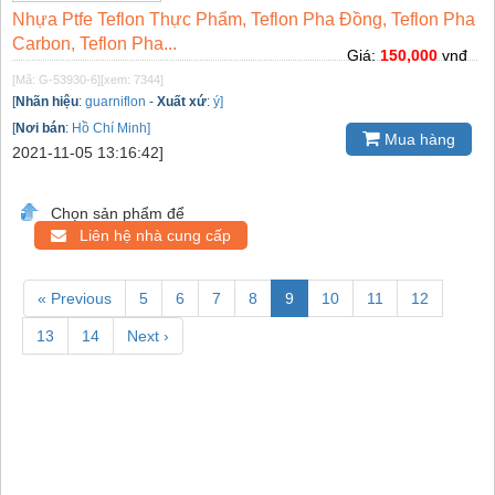
Nhựa Ptfe Teflon Thực Phẩm, Teflon Pha Đồng, Teflon Pha
Carbon, Teflon Pha...
Giá:
150,000
vnđ
[Mã: G-53930-6]
[xem: 7344]
[
Nhãn hiệu
:
guarniflon
-
Xuất xứ
:
ý]
[
Nơi bán
:
Hồ Chí Minh]
Mua hàng
2021-11-05 13:16:42]
Chọn sản phẩm để
Liên hệ nhà cung cấp
« Previous
5
6
7
8
9
10
11
12
13
14
Next ›