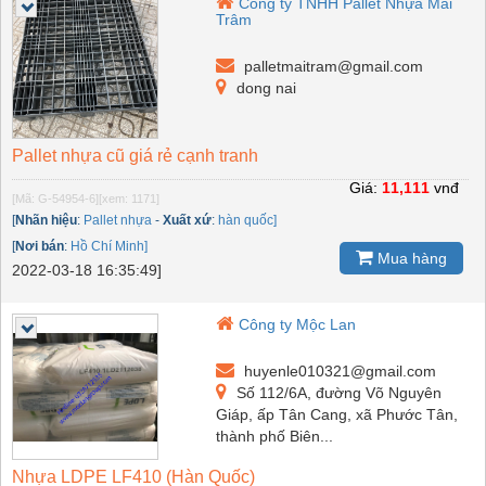
Công ty TNHH Pallet Nhựa Mai
Trâm
palletmaitram@gmail.com
dong nai
Pallet nhựa cũ giá rẻ cạnh tranh
Giá:
11,111
vnđ
[Mã: G-54954-6]
[xem: 1171]
[
Nhãn hiệu
:
Pallet nhựa
-
Xuất xứ
:
hàn quốc]
[
Nơi bán
:
Hồ Chí Minh]
Mua hàng
2022-03-18 16:35:49]
Công ty Mộc Lan
huyenle010321@gmail.com
Số 112/6A, đường Võ Nguyên
Giáp, ấp Tân Cang, xã Phước Tân,
thành phố Biên...
Nhựa LDPE LF410 (Hàn Quốc)