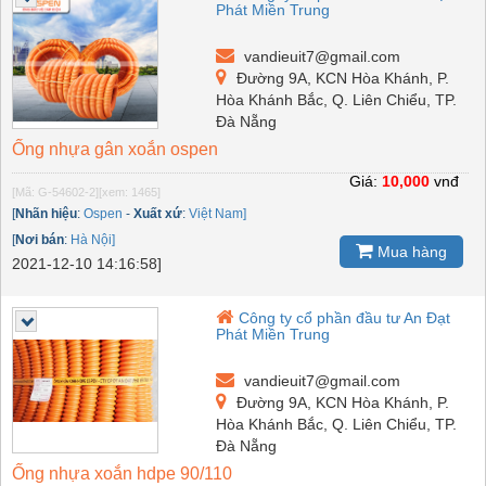
Phát Miền Trung
vandieuit7@gmail.com
Đường 9A, KCN Hòa Khánh, P.
Hòa Khánh Bắc, Q. Liên Chiểu, TP.
Đà Nẵng
Ống nhựa gân xoắn ospen
Giá:
10,000
vnđ
[Mã: G-54602-2]
[xem: 1465]
[
Nhãn hiệu
:
Ospen
-
Xuất xứ
:
Việt Nam]
[
Nơi bán
:
Hà Nội]
Mua hàng
2021-12-10 14:16:58]
Công ty cổ phần đầu tư An Đạt
Phát Miền Trung
vandieuit7@gmail.com
Đường 9A, KCN Hòa Khánh, P.
Hòa Khánh Bắc, Q. Liên Chiểu, TP.
Đà Nẵng
Ống nhựa xoắn hdpe 90/110