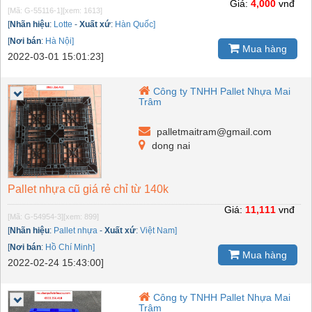
Giá:
4,000
vnđ
[Mã: G-55116-1]
[xem: 1613]
[
Nhãn hiệu
:
Lotte
-
Xuất xứ
:
Hàn Quốc]
[
Nơi bán
:
Hà Nội]
Mua hàng
2022-03-01 15:01:23]
Công ty TNHH Pallet Nhựa Mai
Trâm
palletmaitram@gmail.com
dong nai
Pallet nhựa cũ giá rẻ chỉ từ 140k
Giá:
11,111
vnđ
[Mã: G-54954-3]
[xem: 899]
[
Nhãn hiệu
:
Pallet nhựa
-
Xuất xứ
:
Việt Nam]
[
Nơi bán
:
Hồ Chí Minh]
Mua hàng
2022-02-24 15:43:00]
Công ty TNHH Pallet Nhựa Mai
Trâm