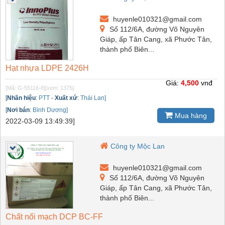
huyenle010321@gmail.com
Số 112/6A, đường Võ Nguyên
Giáp, ấp Tân Cang, xã Phước Tân,
thành phố Biên...
Hạt nhựa LDPE 2426H
Giá:
4,500
vnđ
[Mã: G-55116-8]
[xem: 1375]
[
Nhãn hiệu
:
PTT
-
Xuất xứ
:
Thái Lan]
[
Nơi bán
:
Bình Dương]
Mua hàng
2022-03-09 13:49:39]
Công ty Mộc Lan
huyenle010321@gmail.com
Số 112/6A, đường Võ Nguyên
Giáp, ấp Tân Cang, xã Phước Tân,
thành phố Biên...
Chất nối mạch DCP BC-FF