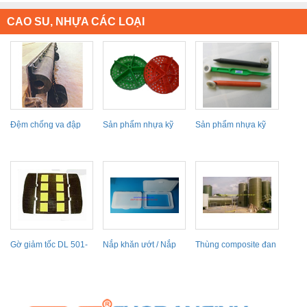
CAO SU, NHỰA CÁC LOẠI
Đệm chống va đập
Sản phẩm nhựa kỹ
Sản phẩm nhựa kỹ
hàng hải E11D0201
thuật
thuật
Gờ giảm tốc DL 501-
Nắp khăn ướt / Nắp
Thùng composite đan
11
nhựa
xoắn chứa tương