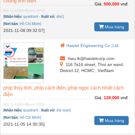
chống tĩnh điện
Giá:
500,000
vnđ
[Mã: G-53930-9]
[xem: 3071]
[
Nhãn hiệu
:
quadrant
-
Xuất xứ
:
đức]
[
Nơi bán
:
Hồ Chí Minh]
Mua hàng
2021-11-08 09:32:07]
Haiviet Engineering Co.,Ltd
hieu.lk@haivietcorp.com
116 Ta16 street, Thoi an ward,
District 12, HCMC , VietNam
phíp thủy tinh, phíp cách điện, phíp ngọc cách nhiệt cách
điện
Giá:
128,000
vnđ
[Mã: G-53930-8]
[xem: 6119]
[
Nhãn hiệu
:
quadrant
-
Xuất xứ
:
đài loan]
[
Nơi bán
:
Hồ Chí Minh]
Mua hàng
2021-11-05 14:30:35]