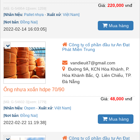
Giá:
220,000
vnđ
[Mã: G-54954-1]
[xem: 1259]
[
Nhãn hiệu
:
Pallet nhựa
-
Xuất xứ
:
Việt Nam]
[
Nơi bán
:
Đồng Nai]
Mua hàng
2022-02-14 16:03:05]
Công ty cổ phần đầu tư An Đạt
Phát Miền Trung
vandieuit7@gmail.com
Đường 9A, KCN Hòa Khánh, P.
Hòa Khánh Bắc, Q. Liên Chiểu, TP.
Đà Nẵng
Ống nhựa xoắn hdpe 70/90
Giá:
48,000
vnđ
[Mã: G-54602-3]
[xem: 1779]
[
Nhãn hiệu
:
Ospen
-
Xuất xứ
:
Việt Nam]
[
Nơi bán
:
Đồng Nai]
Mua hàng
2022-02-22 11:19:38]
Công ty cổ phần đầu tư An Đạt