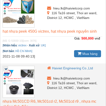
hieu.lk@haivietcorp.com
116 Ta16 street, Thoi an ward,
District 12, HCMC , VietNam
hạt nhựa peek 450G victrex, hạt nhựa peek nguyên sinh
Giá:
500,000
vnđ
[Mã: G-53930-10]
[xem: 3076]
[
Nhãn hiệu
:
victrex
-
Xuất xứ
:
UK]
[
Nơi bán
:
Hồ Chí Minh]
Mua hàng
2021-11-08 09:40:13]
Haiviet Engineering Co.,Ltd
hieu.lk@haivietcorp.com
116 Ta16 street, Thoi an ward,
District 12, HCMC , VietNam
nhựa Mc501CD R6, Mc501cd r2, Mc501cd r9 , nhựa mc