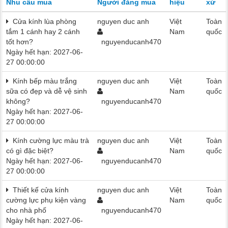
Nhu cầu mua
Người đăng mua
hiệu
xứ
Cửa kính lùa phòng
nguyen duc anh
Việt
Toàn
tắm 1 cánh hay 2 cánh
Nam
quốc
tốt hơn?
nguyenducanh470
Ngày hết hạn: 2027-06-
27 00:00:00
Kính bếp màu trắng
nguyen duc anh
Việt
Toàn
sữa có đẹp và dễ vệ sinh
Nam
quốc
không?
nguyenducanh470
Ngày hết hạn: 2027-06-
27 00:00:00
Kính cường lực màu trà
nguyen duc anh
Việt
Toàn
có gì đặc biệt?
Nam
quốc
Ngày hết hạn: 2027-06-
nguyenducanh470
27 00:00:00
Thiết kế cửa kính
nguyen duc anh
Việt
Toàn
cường lực phụ kiện vàng
Nam
quốc
cho nhà phố
nguyenducanh470
Ngày hết hạn: 2027-06-