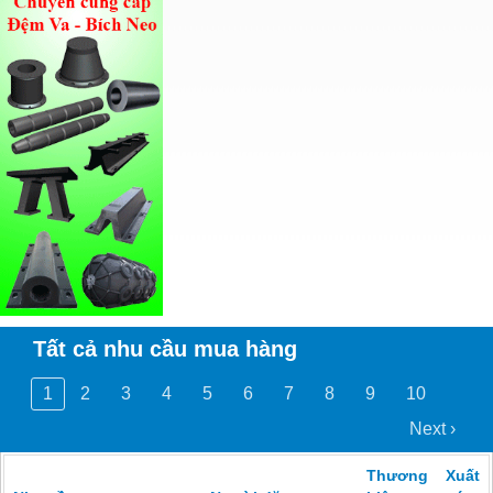
Tất cả nhu cầu mua hàng
1
2
3
4
5
6
7
8
9
10
Next ›
Thương
Xuất