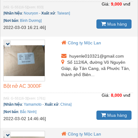
Giá:
9,000
vnđ
[Mã: G-55116-5]
[xem: 833]
[
Nhãn hiệu
:
Nouryon
-
Xuất xứ
:
Taiwan]
[
Nơi bán
:
Bình Dương]
Mua hàng
2022-03-03 16:21:46]
Công ty Mộc Lan
huyenle010321@gmail.com
Số 112/6A, đường Võ Nguyên
Giáp, ấp Tân Cang, xã Phước Tân,
thành phố Biên...
Bột nở AC 3000F
Giá:
8,000
vnđ
[Mã: G-55116-3]
[xem: 1761]
[
Nhãn hiệu
:
Yamamoto
-
Xuất xứ
:
China]
[
Nơi bán
:
Bắc Ninh]
Mua hàng
2022-03-02 14:46:46]
Công ty Mộc Lan