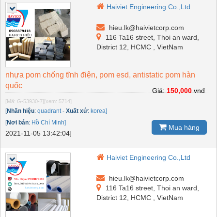
Haiviet Engineering Co.,Ltd
hieu.lk@haivietcorp.com
116 Ta16 street, Thoi an ward,
District 12, HCMC , VietNam
nhựa pom chống tĩnh điện, pom esd, antistatic pom hàn
quốc
Giá:
150,000
vnđ
[Mã: G-53930-7]
[xem: 5714]
[
Nhãn hiệu
:
quadrant
-
Xuất xứ
:
korea]
[
Nơi bán
:
Hồ Chí Minh]
Mua hàng
2021-11-05 13:42:04]
Haiviet Engineering Co.,Ltd
hieu.lk@haivietcorp.com
116 Ta16 street, Thoi an ward,
District 12, HCMC , VietNam