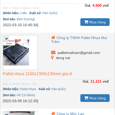
Giá:
4,500
vnđ
[Mã: G-55116-10]
[xem: 1472]
[
Nhãn hiệu
:
Lotte
-
Xuất xứ
:
Hàn Quốc]
[
Nơi bán
:
Bình Dương]
Mua hàng
2022-03-10 10:40:34]
Công ty TNHH Pallet Nhựa Mai
Trâm
palletmaitram@gmail.com
dong nai
Pallet nhựa 1100x1300x130mm giá rẻ
Giá:
11,111
vnđ
[Mã: G-54954-4]
[xem: 728]
[
Nhãn hiệu
:
Pallet nhựa
-
Xuất xứ
:
hàn quốc]
[
Nơi bán
:
Hồ Chí Minh]
Mua hàng
2022-03-09 16:12:20]
Công ty Mộc Lan