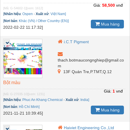
Giá:
58,500
vnđ
[Mã: G-54602-1]
[xem: 1612]
[
Nhãn hiệu
:
Ospen
-
Xuất xứ
:
Việt Nam]
[
Nơi bán
:
Khác (VN) / Other Country (EN)]
Mua hàng
2022-02-22 11:17:32]
i.C.T Pigment
thach.botmaucongnghiep@gmail.co
m
13F Quán Tre,P.TMT,Q.12
Bột màu
Giá:
1
vnđ
[Mã: G-27035-10]
[xem: 1231]
[
Nhãn hiệu
:
Phuc An Khang Chemical
-
Xuất xứ
:
India]
[
Nơi bán
:
Hồ Chí Minh]
Mua hàng
2021-11-21 10:39:45]
Haiviet Engineering Co.,Ltd