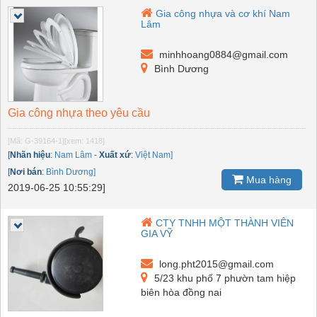
Gia công nhựa và cơ khí Nam
Lâm
minhhoang0884@gmail.com
Bình Dương
Gia công nhựa theo yêu cầu
[Mã: G-39164-1]
[xem: 1418]
[
Nhãn hiệu
:
Nam Lâm
-
Xuất xứ
:
Việt Nam]
[
Nơi bán
:
Bình Dương]
Mua hàng
2019-06-25 10:55:29]
CTY TNHH MỘT THÀNH VIÊN
GIA VỸ
long.pht2015@gmail.com
5/23 khu phố 7 phườn tam hiệp
biên hòa đồng nai