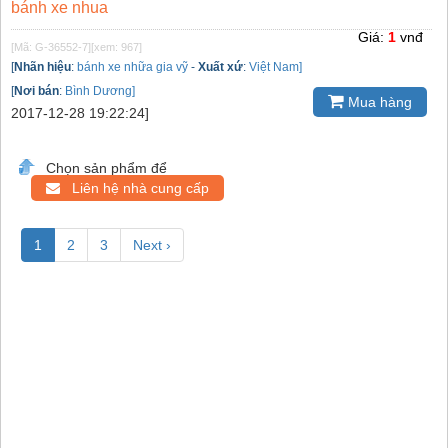
bánh xe nhua
Giá:
1
vnđ
[Mã: G-36552-7]
[xem: 967]
[
Nhãn hiệu
:
bánh xe nhữa gia vỹ
-
Xuất xứ
:
Việt Nam]
[
Nơi bán
:
Bình Dương]
Mua hàng
2017-12-28 19:22:24]
Chọn sản phẩm để
Liên hệ nhà cung cấp
1
2
3
Next ›