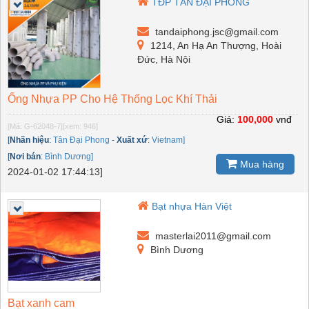
TĐP TÂN ĐẠI PHONG
tandaiphong.jsc@gmail.com
1214, An Hạ An Thượng, Hoài
Đức, Hà Nội
Ống Nhựa PP Cho Hệ Thống Lọc Khí Thải
Giá:
100,000
vnđ
[Mã: G-62048-7]
[xem: 946]
[
Nhãn hiệu
:
Tân Đại Phong
-
Xuất xứ
:
Vietnam]
[
Nơi bán
:
Bình Dương]
Mua hàng
2024-01-02 17:44:13]
Bạt nhựa Hàn Việt
masterlai2011@gmail.com
Bình Dương
Bạt xanh cam