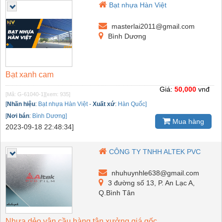
Bạt nhựa Hàn Việt
masterlai2011@gmail.com
Bình Dương
Bạt xanh cam
Giá:
50,000
vnđ
[Mã: G-61040-1]
[xem: 935]
[
Nhãn hiệu
:
Bạt nhựa Hàn Việt
-
Xuất xứ
:
Hàn Quốc]
[
Nơi bán
:
Bình Dương]
Mua hàng
2023-09-18 22:48:34]
CÔNG TY TNHH ALTEK PVC
nhuhuynhle638@gmail.com
3 đường số 13, P. An Lạc A,
Q.Bình Tân
Nhựa dẻo vân cầu hàng tận xưởng giá gốc