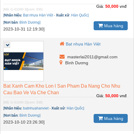
Giá:
50,000
vnđ
[Mã: G-61040-3]
[xem: 935]
[
Nhãn hiệu
:
Bạt nhựa Hàn Việt
-
Xuất xứ
:
Hàn Quốc]
[
Nơi bán
:
Bình Dương]
Mua hàng
2023-10-31 12:19:30]
Bạt nhựa Hàn Việt
masterlai2011@gmail.com
Bình Dương
Bat Xanh Cam Kho Lon l San Pham Da Nang Cho Nhu
Cau Bao Ve Va Che Chan
Giá:
50,000
vnđ
[Mã: G-61040-2]
[xem: 938]
[
Nhãn hiệu
:
batnhuahanviet
-
Xuất xứ
:
Hàn Quốc]
[
Nơi bán
:
Bình Dương]
Mua hàng
2023-10-10 23:26:30]