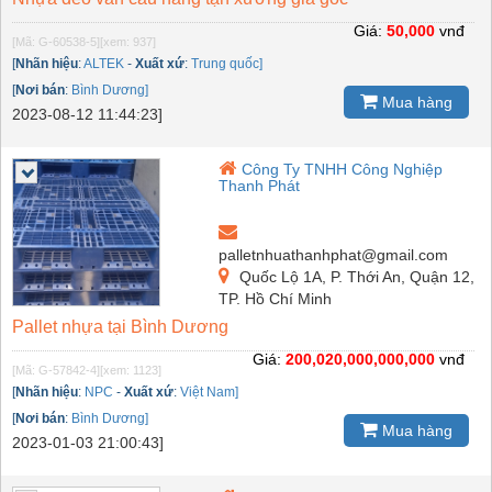
Giá:
50,000
vnđ
[Mã: G-60538-5]
[xem: 937]
[
Nhãn hiệu
:
ALTEK
-
Xuất xứ
:
Trung quốc]
[
Nơi bán
:
Bình Dương]
Mua hàng
2023-08-12 11:44:23]
Công Ty TNHH Công Nghiệp
Thanh Phát
palletnhuathanhphat@gmail.com
Quốc Lộ 1A, P. Thới An, Quận 12,
TP. Hồ Chí Minh
Pallet nhựa tại Bình Dương
Giá:
200,020,000,000,000
vnđ
[Mã: G-57842-4]
[xem: 1123]
[
Nhãn hiệu
:
NPC
-
Xuất xứ
:
Việt Nam]
[
Nơi bán
:
Bình Dương]
Mua hàng
2023-01-03 21:00:43]