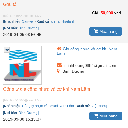
Gầu tải
Giá:
50,000
vnđ
[Mã: G-41586-2]
[xem: 1327]
[
Nhãn hiệu
:
Sanwei
-
Xuất xứ
:
china , thailan]
[
Nơi bán
:
Bình Dương]
Mua hàng
2019-04-05 08:56:45]
Gia công nhựa và cơ khí Nam
Lâm
minhhoang0884@gmail.com
Bình Dương
Công ty gia công nhựa và cơ khí Nam Lâm
[Mã: G-39164-2]
[xem: 1747]
[
Nhãn hiệu
:
Công ty nhựa và cơ khí Nam Lâm
-
Xuất xứ
:
Việt Nam]
[
Nơi bán
:
Bình Dương]
Mua hàng
2019-09-30 15:19:37]