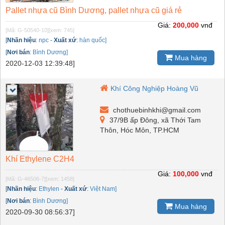
Pallet nhựa cũ Bình Dương, pallet nhựa cũ giá rẻ
Giá:
200,000
vnđ
[Mã: G-50540-10]
[xem: 745]
[
Nhãn hiệu
:
npc
-
Xuất xứ
:
hàn quốc]
[
Nơi bán
:
Bình Dương]
Mua hàng
2020-12-03 12:39:48]
Khí Công Nghiệp Hoàng Vũ
chothuebinhkhi@gmail.com
37/9B ấp Đông, xã Thới Tam
Thôn, Hóc Môn, TP.HCM
Khí Ethylene C2H4
Giá:
100,000
vnđ
[Mã: G-46506-7]
[xem: 1458]
[
Nhãn hiệu
:
Ethylen
-
Xuất xứ
:
Việt Nam]
[
Nơi bán
:
Bình Dương]
Mua hàng
2020-09-30 08:56:37]