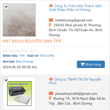
Công Ty Tnhh Một Thành Viên
Xuất Nhập Khẩu Lê Hoàng
xnklehoang@gmail.com
150/15 Binh phước B, Phường
Bình Chuẩn Thị XãThuận An, Bình
Dương
HẠT NHỰA NGUYÊN SINH TPR
[Mã: G-42408-1]
[xem: 1057]
[
Nhãn hiệu
:
TPR
-
Xuất xứ
:
ĐÀI LOAN]
[
Nơi bán
:
Bình Dương]
Mua hàng
2019-05-25 09:35:41]
Công ty TNHH TM DV Nguyễn
Phúc
phuanhuycoltd@gmail.com
Đường 7A , KCN Rạch Bắp Xã An
Tây , Bến Cát , Bình Dương