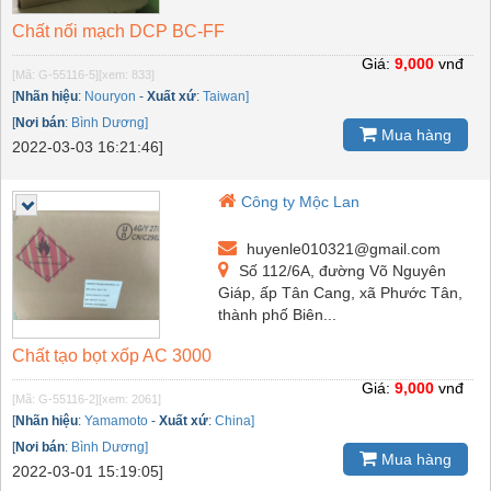
Chất nối mạch DCP BC-FF
Giá:
9,000
vnđ
[Mã: G-55116-5]
[xem: 833]
[
Nhãn hiệu
:
Nouryon
-
Xuất xứ
:
Taiwan]
[
Nơi bán
:
Bình Dương]
Mua hàng
2022-03-03 16:21:46]
Công ty Mộc Lan
huyenle010321@gmail.com
Số 112/6A, đường Võ Nguyên
Giáp, ấp Tân Cang, xã Phước Tân,
thành phố Biên...
Chất tạo bọt xốp AC 3000
Giá:
9,000
vnđ
[Mã: G-55116-2]
[xem: 2061]
[
Nhãn hiệu
:
Yamamoto
-
Xuất xứ
:
China]
[
Nơi bán
:
Bình Dương]
Mua hàng
2022-03-01 15:19:05]