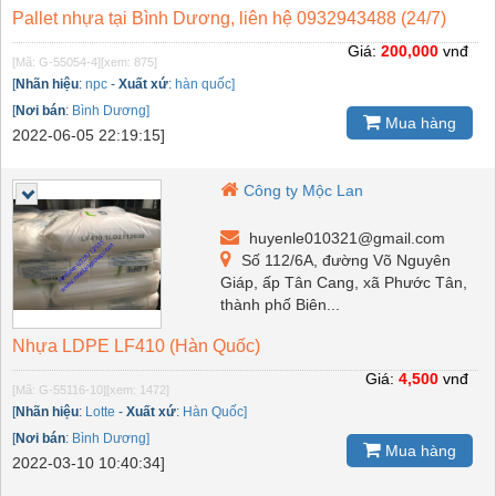
Pallet nhựa tại Bình Dương, liên hệ 0932943488 (24/7)
Giá:
200,000
vnđ
[Mã: G-55054-4]
[xem: 875]
[
Nhãn hiệu
:
npc
-
Xuất xứ
:
hàn quốc]
[
Nơi bán
:
Bình Dương]
Mua hàng
2022-06-05 22:19:15]
Công ty Mộc Lan
huyenle010321@gmail.com
Số 112/6A, đường Võ Nguyên
Giáp, ấp Tân Cang, xã Phước Tân,
thành phố Biên...
Nhựa LDPE LF410 (Hàn Quốc)
Giá:
4,500
vnđ
[Mã: G-55116-10]
[xem: 1472]
[
Nhãn hiệu
:
Lotte
-
Xuất xứ
:
Hàn Quốc]
[
Nơi bán
:
Bình Dương]
Mua hàng
2022-03-10 10:40:34]