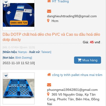
HT Trading
danghieuhttrading98@gmail.com
Hcm
Dầu DOTP chất hoá dẻo cho PVC và Cao su dầu hoá dẻo
dotp diocty
Giá:
45
vnđ
[Mã: G-57454-3]
[xem: 1123]
[
Nhãn hiệu
:
Nanya
-
Xuất xứ
:
Taiwan]
[
Nơi bán
:
Bình Dương]
Mua hàng
2022-11-10 11:52:10]
công ty tnhh pallet nhựa mai trâm
phuongmai19942801@gmail.com
365 Võ Nguyên Giáp, Kp Tân
Cang, Phước Tân, Biên Hòa, Đồng
Nai