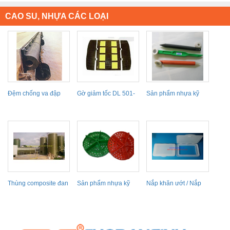
CAO SU, NHỰA CÁC LOẠI
Đệm chống va đập
Gờ giảm tốc DL 501-
Sản phẩm nhựa kỹ
hàng hải E11D0201
11
thuật
Thùng composite đan
Sản phẩm nhựa kỹ
Nắp khăn ướt / Nắp
xoắn chứa tương
thuật
nhựa