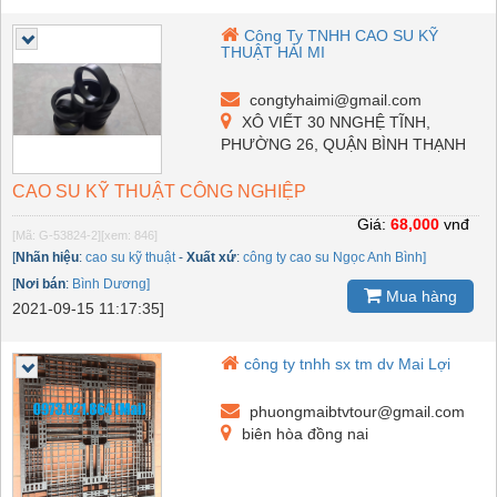
Công Ty TNHH CAO SU KỸ
THUẬT HẢI MI
congtyhaimi@gmail.com
XÔ VIẾT 30 NNGHỆ TĨNH,
PHƯỜNG 26, QUẬN BÌNH THẠNH
CAO SU KỸ THUẬT CÔNG NGHIỆP
Giá:
68,000
vnđ
[Mã: G-53824-2]
[xem: 846]
[
Nhãn hiệu
:
cao su kỹ thuật
-
Xuất xứ
:
công ty cao su Ngọc Anh Bình]
[
Nơi bán
:
Bình Dương]
Mua hàng
2021-09-15 11:17:35]
công ty tnhh sx tm dv Mai Lợi
phuongmaibtvtour@gmail.com
biên hòa đồng nai