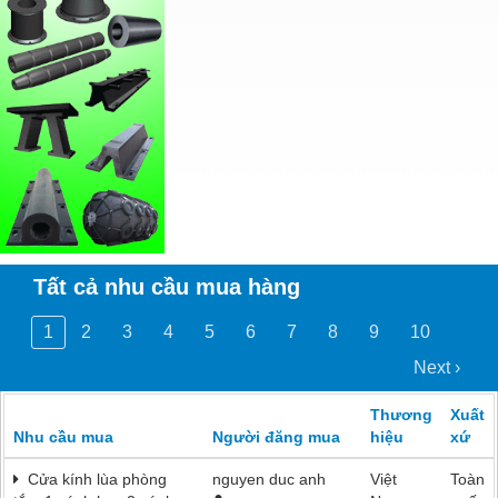
Tất cả nhu cầu mua hàng
1
2
3
4
5
6
7
8
9
10
Next ›
Thương
Xuất
Nhu cầu mua
Người đăng mua
hiệu
xứ
Cửa kính lùa phòng
nguyen duc anh
Việt
Toàn