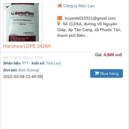
Công ty Mộc Lan
huyenle010321@gmail.com
Số 112/6A, đường Võ Nguyên
Giáp, ấp Tân Cang, xã Phước Tân,
thành phố Biên...
Hạt nhựa LDPE 2426H
Giá:
4,500
vnđ
[Mã: G-55116-8]
[xem: 1375]
[
Nhãn hiệu
:
PTT
-
Xuất xứ
:
Thái Lan]
[
Nơi bán
:
Bình Dương]
Mua hàng
2022-03-09 13:49:39]