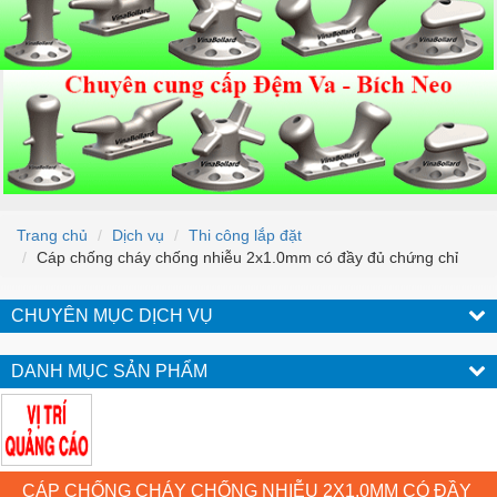
Trang chủ
Dịch vụ
Thi công lắp đặt
Cáp chống cháy chống nhiễu 2x1.0mm có đầy đủ chứng chỉ
CHUYÊN MỤC DỊCH VỤ
DANH MỤC SẢN PHẨM
CÁP CHỐNG CHÁY CHỐNG NHIỄU 2X1.0MM CÓ ĐẦY