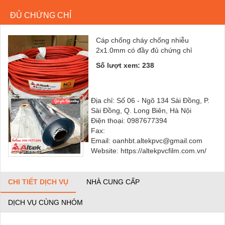
ĐỦ CHỨNG CHỈ
Cáp chống cháy chống nhiễu
2x1.0mm có đầy đủ chứng chỉ
Số lượt xem: 238
Địa chỉ: Số 06 - Ngõ 134 Sài Đồng, P.
Sài Đồng, Q. Long Biên, Hà Nội
Điện thoại: 0987677394
Fax:
Email: oanhbt.altekpvc@gmail.com
Website: https://altekpvcfilm.com.vn/
CHI TIẾT DỊCH VỤ
NHÀ CUNG CẤP
DỊCH VỤ CÙNG NHÓM