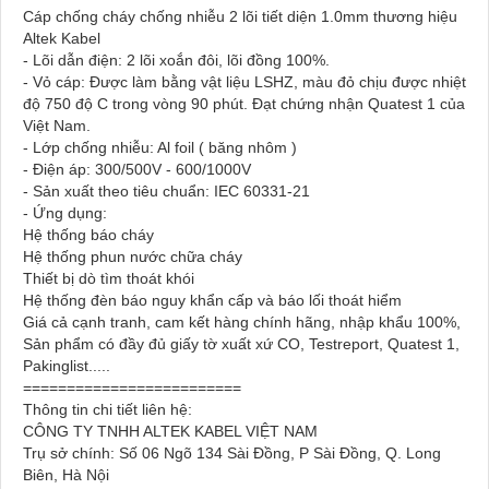
Cáp chống cháy chống nhiễu 2 lõi tiết diện 1.0mm thương hiệu
Altek Kabel
- Lõi dẫn điện: 2 lõi xoắn đôi, lõi đồng 100%.
- Vỏ cáp: Được làm bằng vật liệu LSHZ, màu đỏ chịu được nhiệt
độ 750 độ C trong vòng 90 phút. Đạt chứng nhận Quatest 1 của
Việt Nam.
- Lớp chống nhiễu: Al foil ( băng nhôm )
- Điện áp: 300/500V - 600/1000V
- Sản xuất theo tiêu chuẩn: IEC 60331-21
- Ứng dụng:
Hệ thống báo cháy
Hệ thống phun nước chữa cháy
Thiết bị dò tìm thoát khói
Hệ thống đèn báo nguy khẩn cấp và báo lối thoát hiểm
Giá cả cạnh tranh, cam kết hàng chính hãng, nhập khẩu 100%,
Sản phẩm có đầy đủ giấy tờ xuất xứ CO, Testreport, Quatest 1,
Pakinglist.....
=========================
Thông tin chi tiết liên hệ:
CÔNG TY TNHH ALTEK KABEL VIỆT NAM
Trụ sở chính: Số 06 Ngõ 134 Sài Đồng, P Sài Đồng, Q. Long
Biên, Hà Nội