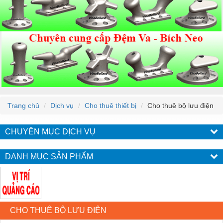
Trang chủ
Dịch vụ
Cho thuê thiết bị
Cho thuê bộ lưu điện
CHUYÊN MỤC DỊCH VỤ
DANH MỤC SẢN PHẨM
CHO THUÊ BỘ LƯU ĐIỆN