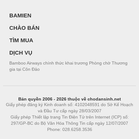
BAMIEN
CHÀO BÁN
TÌM MUA
DỊCH VỤ
Bamboo Airways chính thức khai trương Phòng chờ Thương
gia tại Côn Đảo
Bản quyền 2006 - 2026 thuộc về chodansinh.net
Giấy phép đăng ký Kinh doanh số: 4102048591 do Sở Kế Hoạch
và Đầu Tư cấp ngày 28/03/2007
Giấy phép Thiết lập trang Tin Điện Tử trên Internet (ICP) số:
297/GP-BC do Bộ Văn Hóa Thông Tin cấp ngày 12/07/2007
Phone: 028.6258.3536
Phòng trọ
|
https://bdsgroup.vn
https://kqxs123.com