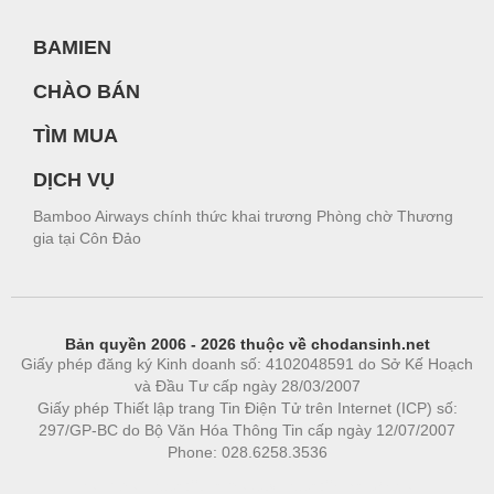
BAMIEN
CHÀO BÁN
TÌM MUA
DỊCH VỤ
Bamboo Airways chính thức khai trương Phòng chờ Thương
gia tại Côn Đảo
Bản quyền 2006 - 2026 thuộc về chodansinh.net
Giấy phép đăng ký Kinh doanh số: 4102048591 do Sở Kế Hoạch
và Đầu Tư cấp ngày 28/03/2007
Giấy phép Thiết lập trang Tin Điện Tử trên Internet (ICP) số:
297/GP-BC do Bộ Văn Hóa Thông Tin cấp ngày 12/07/2007
Phone: 028.6258.3536
Phòng trọ
|
https://bdsgroup.vn
https://kqxs123.com