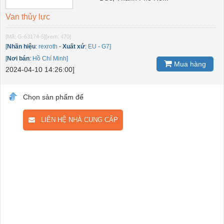
Van thủy lực
[Mã: G-63174-5]
[xem: 470]
[
Nhãn hiệu
:
rexroth
-
Xuất xứ
:
EU - G7]
[
Nơi bán
:
Hồ Chí Minh]
Mua hàng
2024-04-10 14:26:00]
Chọn sản phẩm để
LIÊN HỆ NHÀ CUNG CẤP