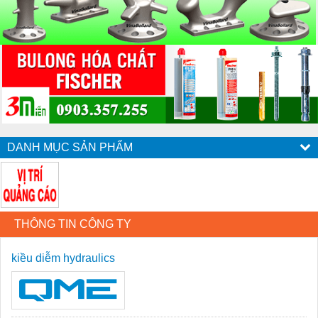
DANH MỤC SẢN PHẨM
THÔNG TIN CÔNG TY
kiều diễm hydraulics