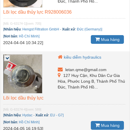
Đức, Thành Phố Hồ...
Lõi lọc dầu thủy lực R928006036
[Mã: G-63174-1]
[xem: 705]
[
Nhãn hiệu
:
Hengst Filtration GmbH
-
Xuất xứ
:
Đức (Germany)]
[
Nơi bán
:
Hồ Chí Minh]
Mua hàng
2024-04-04 10:34:22]
kiều diễm hydraulics
letan.qme@gmail.com
127 Huy Cận, Khu Dân Cư Gia
Hòa, Phước Long B, Thành Phố Thủ
Đức, Thành Phố Hồ...
Lõi lọc dầu thủy lực
[Mã: G-63174-4]
[xem: 589]
[
Nhãn hiệu
:
Hydac
-
Xuất xứ
:
EU - G7]
[
Nơi bán
:
Hồ Chí Minh]
Mua hàng
2024-04-05 16:19:53]