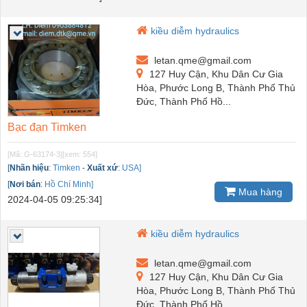
kiều diễm hydraulics
letan.qme@gmail.com
127 Huy Cận, Khu Dân Cư Gia
Hòa, Phước Long B, Thành Phố Thủ
Đức, Thành Phố Hồ...
Bạc đạn Timken
[Mã: G-63174-3]
[xem: 554]
[
Nhãn hiệu
:
Timken
-
Xuất xứ
:
USA]
[
Nơi bán
:
Hồ Chí Minh]
Mua hàng
2024-04-05 09:25:34]
kiều diễm hydraulics
letan.qme@gmail.com
127 Huy Cận, Khu Dân Cư Gia
Hòa, Phước Long B, Thành Phố Thủ
Đức, Thành Phố Hồ...