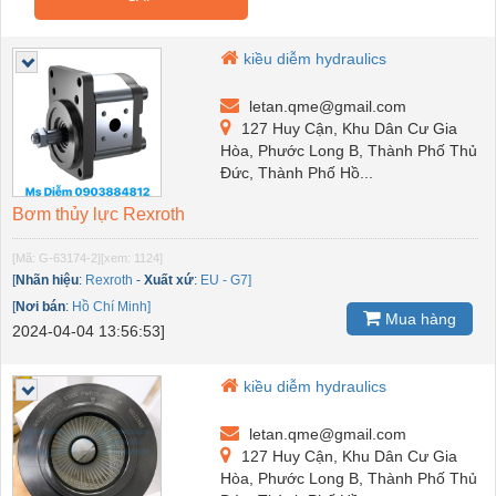
kiều diễm hydraulics
letan.qme@gmail.com
127 Huy Cận, Khu Dân Cư Gia
Hòa, Phước Long B, Thành Phố Thủ
Đức, Thành Phố Hồ...
Bơm thủy lực Rexroth
[Mã: G-63174-2]
[xem: 1124]
[
Nhãn hiệu
:
Rexroth
-
Xuất xứ
:
EU - G7]
[
Nơi bán
:
Hồ Chí Minh]
Mua hàng
2024-04-04 13:56:53]
kiều diễm hydraulics
letan.qme@gmail.com
127 Huy Cận, Khu Dân Cư Gia
Hòa, Phước Long B, Thành Phố Thủ