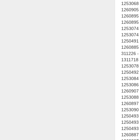
Hóa chất-Trang thiết bị
1253068 
1260905 
Kệ công nghiệp
1260895 
1260895 
Khí nén - Thiết bị
1253074 
1253074 
Khuôn mẫu - Phụ tùng
1250491 
Lọc công nghiệp
1260885 
311226 -
Máy công cụ - Phụ tùng
1311718 
1253078 
Mỏ - Trang thiết bị
1250492 
1253084 
Mô tơ - Hộp số
1253086 
1260907 
Môi trường - Thiết bị
1253088 
Nâng hạ - Trang thiết bị
1260897 
1253090 
Nội - Ngoại thất - văn phòng
1250493 
1250493 
Nồi hơi - Trang thiết bị
1250493 
1260887 
Nông nghiệp - Thiết bị