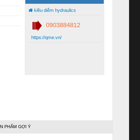
kiều diễm hydraulics
0903884812
https://qme.vn/
N PHẨM GỢI Ý