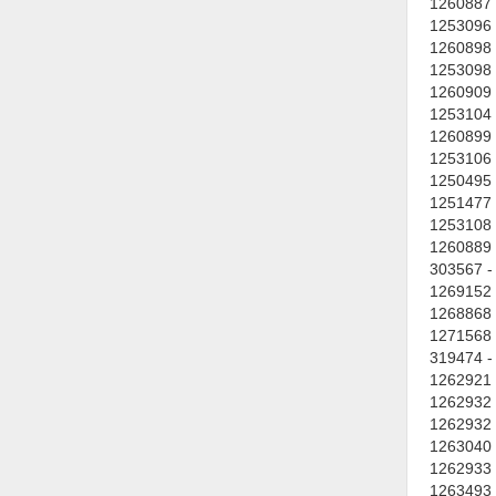
1260887 
1253096 
Nước-Vật tư thiết bị
1260898 
Phốt cơ khí
1253098 
1260909 
Sắt, thép, inox các loại
1253104 
1260899 
Thí nghiệm-Trang thiết bị
1253106 
1250495 
Thiết bị chiếu sáng
1251477 
1253108 
Thiết bị chống sét
1260889 
Thiết bị an ninh
303567 -
1269152 
Thiết bị công nghiệp
1268868 
1271568 
Thiết bị công trình
319474 -
1262921 
Thiết bị điện
1262932 
1262932 
Thiết bị giáo dục
1263040 
Thiết bị khác
1262933 
1263493 