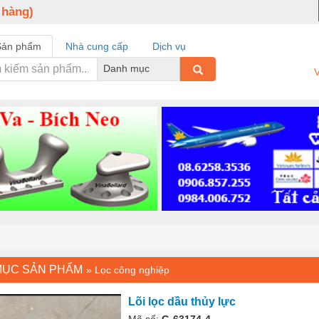
 hàng)
Sản phẩm
Nhà cung cấp
Dịch vụ
Danh mục
V
MỤC SẢN PHẨM
»
Lọc công nghiệp
Lõi lọc dầu thủy lực
Mã số:
G-63174-4