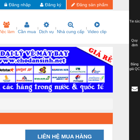
Đăng nhập
Đăng ký
Đăng sản phẩm
Tin tức
iệc làm
Cần mua
Dịch vụ
Nhà cung cấp
Video clip
Quy
định
Bảng
giá QC
LIÊN HỆ MUA HÀNG