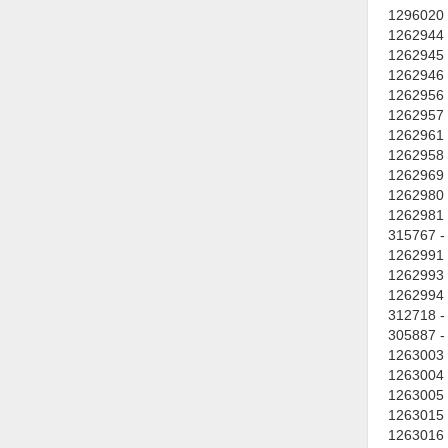
Thiết bị làm sạch
1296020 
1262944 
Thiết bị sơn - Sơn
1262945 
1262946 
Thiết bị nhà bếp
1262956 
1262957 
Thiết bị nhiệt
1262961 
Thiêt bị PCCC
1262958 
1262969 
Thiết bị truyền động
1262980 
1262981 
Thiết bị văn phòng
315767 -
1262991 
Thiết bị viễn thông
1262993 
1262994 
Thủy lực-Thiết bị
312718 -
Thủy sản - Trang thiết bị
305887 -
1263003 
Tự động hoá
1263004 
1263005 
Van - Co các loại
1263015 
1263016 
Vật liệu mài mòn