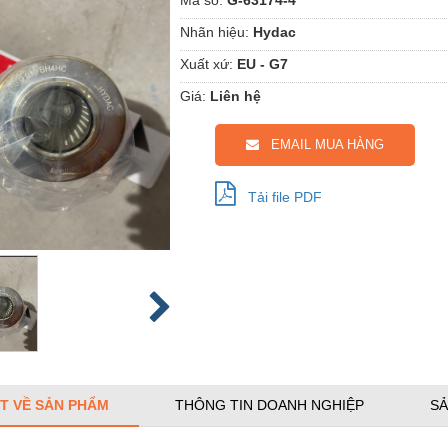
Nhãn hiệu:
Hydac
Xuất xứ:
EU - G7
Giá:
Liên hệ
EMAIL MUA HÀNG
Tải file PDF
ẾT VỀ SẢN PHẨM
THÔNG TIN DOANH NGHIỆP
SẢ