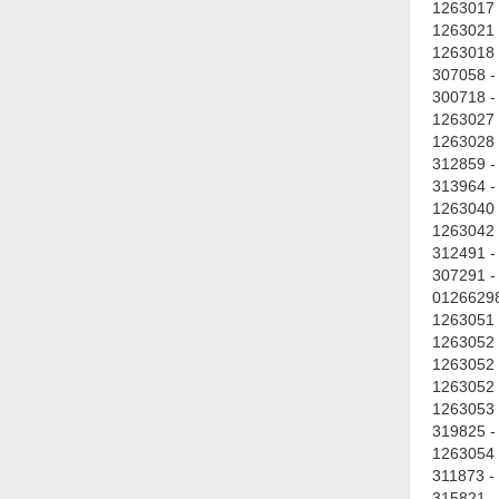
1263017 
1263021 
Vật liệu xây dựng
1263018 
Vòng bi - Bạc đạn
307058 -
300718 -
Xe hơi - Phụ tùng
1263027 
1263028 
Xe máy - Phụ tùng
312859 -
313964 -
Xe tải - phụ tùng
1263040 
1263042 
Y khoa - Trang thiết bị
312491 -
307291 -
01266298 
1263051 
1263052 
1263052 
1263052 
1263053 
319825 -
1263054 
311873 -
315821 -