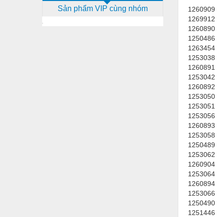
Sản phẩm VIP cùng nhóm
1260909 
Dịch vụ - Thi công
1269912 -
Điện công nghiệp
1260890 
1250486 
Điện gia dụng
1263454 
1253038 
Điện Lạnh
1260891 
1253042 
Đóng tàu Thiết bị
1260892 
1253050 
Đúc chính xác Thiết bị
1253051 
Dụng cụ cầm tay
1253056 
1260893 
Dụng cụ cắt gọt
1253058 
1250489 
Dụng cụ điện
1253062 
1260904 
Dụng cụ đo
1253064 
1260894 
Gỗ - Trang thiết bị
1253066 
Hàn cắt - Thiết bị
1250490 
1251446 