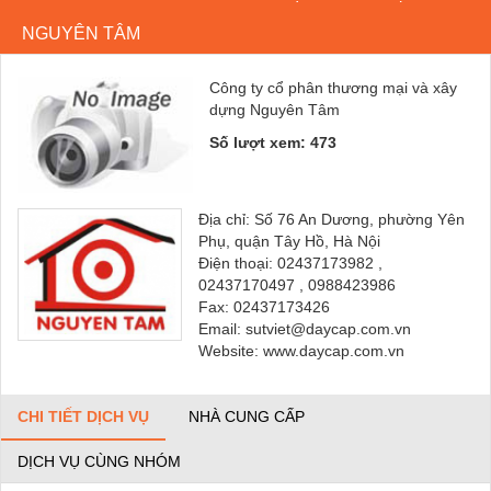
NGUYÊN TÂM
Công ty cổ phân thương mại và xây
dựng Nguyên Tâm
Số lượt xem: 473
Địa chỉ: Số 76 An Dương, phường Yên
Phụ, quận Tây Hồ, Hà Nội
Điện thoại: 02437173982 ,
02437170497 , 0988423986
Fax: 02437173426
Email: sutviet@daycap.com.vn
Website: www.daycap.com.vn
CHI TIẾT DỊCH VỤ
NHÀ CUNG CẤP
DỊCH VỤ CÙNG NHÓM