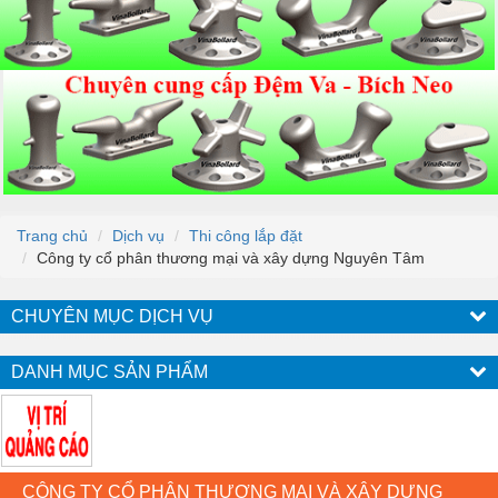
Trang chủ
Dịch vụ
Thi công lắp đặt
Công ty cổ phân thương mại và xây dựng Nguyên Tâm
CHUYÊN MỤC DỊCH VỤ
DANH MỤC SẢN PHẨM
CÔNG TY CỔ PHÂN THƯƠNG MẠI VÀ XÂY DỰNG