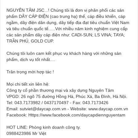
NGUYÊN TÂM JSC...! Chúng tôi là đơn vị phân phối các sản
phẩm DÂY CÁP ĐIỆN (cao trung hạ) thế, cáp điều khiển, cáp
ngầm, dây điện dân dụng, dây tiếp địa đạt tiêu chuẩn Việt Nam
và tiêu chuẩn quốc tế.….Với nhiều năm kinh nghiệm cung cấp
các sản phẩm dây cáp điện như: CADI-SUN; LS VINA; TAYA;
TRẦN PHÚ, GOLD CUP.
Chúng tôi luôn cam kết phục vụ khách hàng với những sản
phẩm, dịch vụ tốt nhất....
Trân trọng mời hợp tác !
Mọi chi tiết xin liên hệ:
Công ty cổ phần thương mại và xây dựng Nguyên Tâm
VPGD: 26 ngõ 75 đường Hồng Hà, Phúc Xá, Ba Đình, Hà Nội.
Tel: 043.7173982 / 0437170497 - Fax: 043.7173426
Email: sutviet@daycap.com.vn - Website: www.daycap.com.vn
Facebook: Https://www.facebook.com/daycapdiennguyentam
HOT LINE: Phòng kinh doanh công ty.
0988423986 Mr Việt