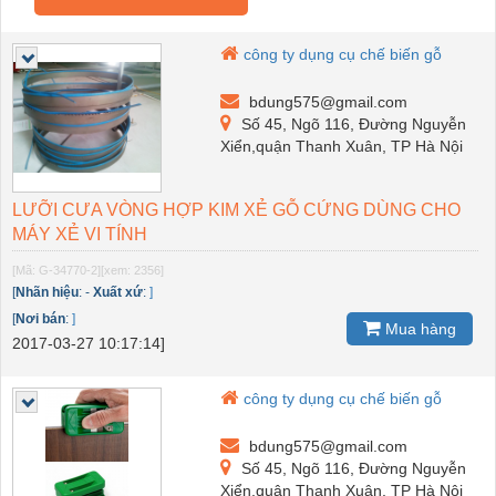
công ty dụng cụ chế biến gỗ
bdung575@gmail.com
Số 45, Ngõ 116, Đường Nguyễn
Xiển,quận Thanh Xuân, TP Hà Nội
LƯỠI CƯA VÒNG HỢP KIM XẺ GỖ CỨNG DÙNG CHO
MÁY XẺ VI TÍNH
[Mã: G-34770-2]
[xem: 2356]
[
Nhãn hiệu
:
-
Xuất xứ
:
]
[
Nơi bán
:
]
Mua hàng
2017-03-27 10:17:14]
công ty dụng cụ chế biến gỗ
bdung575@gmail.com
Số 45, Ngõ 116, Đường Nguyễn
Xiển,quận Thanh Xuân, TP Hà Nội