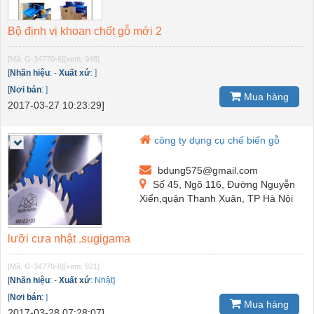
Bộ định vị khoan chốt gỗ mới 2
[Mã: G-34770-6]
[xem: 948]
[
Nhãn hiệu
:
-
Xuất xứ
:
]
[
Nơi bán
:
]
Mua hàng
2017-03-27 10:23:29]
công ty dụng cụ chế biến gỗ
bdung575@gmail.com
Số 45, Ngõ 116, Đường Nguyễn
Xiển,quận Thanh Xuân, TP Hà Nội
lưỡi cưa nhật .sugigama
[Mã: G-34770-8]
[xem: 921]
[
Nhãn hiệu
:
-
Xuất xứ
:
Nhật]
[
Nơi bán
:
]
Mua hàng
2017-03-28 07:28:07]