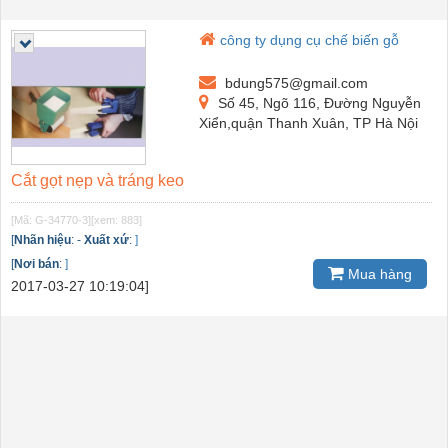
công ty dụng cụ chế biến gỗ
bdung575@gmail.com
Số 45, Ngõ 116, Đường Nguyễn
Xiển,quận Thanh Xuân, TP Hà Nội
Cắt gọt nẹp và tráng keo
[Mã: G-34770-3]
[xem: 883]
[
Nhãn hiệu
:
-
Xuất xứ
:
]
[
Nơi bán
:
]
Mua hàng
2017-03-27 10:19:04]