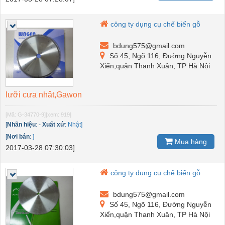
công ty dụng cụ chế biến gỗ
bdung575@gmail.com
Số 45, Ngõ 116, Đường Nguyễn
Xiển,quận Thanh Xuân, TP Hà Nội
lưỡi cưa nhât,Gawon
[Mã: G-34770-9]
[xem: 919]
[
Nhãn hiệu
:
-
Xuất xứ
:
Nhật]
[
Nơi bán
:
]
Mua hàng
2017-03-28 07:30:03]
công ty dụng cụ chế biến gỗ
bdung575@gmail.com
Số 45, Ngõ 116, Đường Nguyễn
Xiển,quận Thanh Xuân, TP Hà Nội