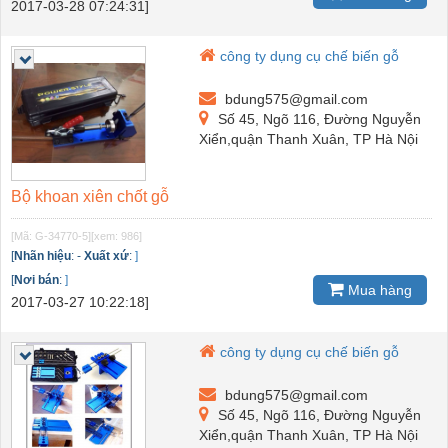
2017-03-28 07:24:31]
công ty dụng cụ chế biến gỗ
bdung575@gmail.com
Số 45, Ngõ 116, Đường Nguyễn
Xiển,quận Thanh Xuân, TP Hà Nội
Bộ khoan xiên chốt gỗ
[Mã: G-34770-5]
[xem: 986]
[
Nhãn hiệu
:
-
Xuất xứ
:
]
[
Nơi bán
:
]
Mua hàng
2017-03-27 10:22:18]
công ty dụng cụ chế biến gỗ
bdung575@gmail.com
Số 45, Ngõ 116, Đường Nguyễn
Xiển,quận Thanh Xuân, TP Hà Nội