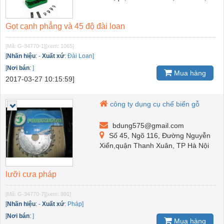
Gọt cạnh phẳng và 45 độ đài loan
[Mã: G-34770-1]
[xem: 1065]
[
Nhãn hiệu
:
-
Xuất xứ
:
Đài Loan]
[
Nơi bán
:
]
Mua hàng
2017-03-27 10:15:59]
công ty dụng cụ chế biến gỗ
bdung575@gmail.com
Số 45, Ngõ 116, Đường Nguyễn
Xiển,quận Thanh Xuân, TP Hà Nội
lưỡi cưa pháp
[Mã: G-34770-7]
[xem: 991]
[
Nhãn hiệu
:
-
Xuất xứ
:
Pháp]
[
Nơi bán
:
]
Mua hàng