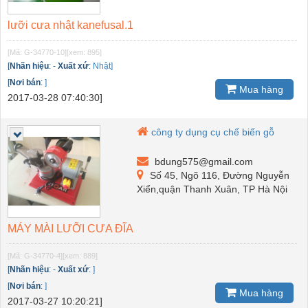
lưỡi cưa nhật kanefusal.1
[Mã: G-34770-10]
[xem: 895]
[
Nhãn hiệu
:
-
Xuất xứ
:
Nhật]
[
Nơi bán
:
]
Mua hàng
2017-03-28 07:40:30]
công ty dụng cụ chế biến gỗ
bdung575@gmail.com
Số 45, Ngõ 116, Đường Nguyễn
Xiển,quận Thanh Xuân, TP Hà Nội
MÁY MÀI LƯỠI CƯA ĐĨA
[Mã: G-34770-4]
[xem: 889]
[
Nhãn hiệu
:
-
Xuất xứ
:
]
[
Nơi bán
:
]
Mua hàng
2017-03-27 10:20:21]